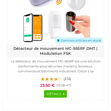
Derniers articles en stock
notifications_active
Détecteur de mouvement MC-565RF DMT |
Modulation FSK
Le détecteur de mouvement MC-565RF est une solution
performante pour sécuriser maisons, bureaux,
commerces et bâtiments industriels. Grâce à sa
technologie PIR avancée, il détecte avec précision les
(174)
intrusions tout en minimisant les fausses alertes. Son
23,50 €
(19.58 HT)
système sans fil à modulation FSK garantit une
transmission stable sur une longue distance, idéale pour
DÉTAILS
une installation simplifiée.
Sa batterie lithium longue durée assure une autonomie
de plus de 2 ans, évitant les remplacements fréquents.
Conçu pour une installation murale rapide, il s’adapte à