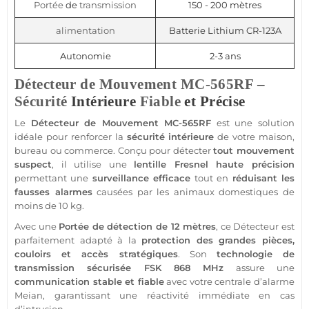
Portée
de
transmission
150 - 200 mètres
alimentation
Batterie Lithium CR-123A
Autonomie
2-3 ans
Détecteur de Mouvement
MC-565RF
–
Sécurité
Intérieure
Fiable
et Précise
Le
Détecteur de Mouvement
MC-565RF
est une solution
idéale pour renforcer la
sécurité
intérieure
de votre
maison
,
bureau
ou
commerce
. Conçu pour détecter
tout mouvement
suspect
, il utilise une
lentille Fresnel haute précision
permettant une
surveillance
efficace
tout en
réduisant les
fausses alarmes
causées par les animaux domestiques de
moins de 10 kg.
Avec une
Portée
de détection de 12 mètres
, ce
Détecteur
est
parfaitement adapté à la
protection
des grandes pièces,
couloirs et accès stratégiques
. Son
technologie de
transmission
sécurisée
FSK
868 MHz
assure une
communication stable et
fiable
avec votre
centrale
d’
alarme
Meian
, garantissant une réactivité immédiate en cas