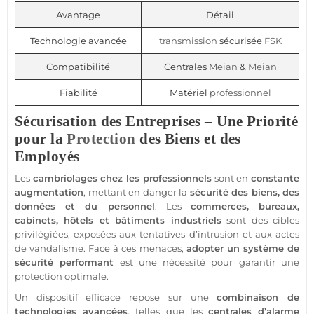
Avantage
Détail
Technologie avancée
transmission
sécurisée
FSK
Compatibilité
Centrales
Meian
&
Meian
Fiabilité
Matériel
professionnel
Sécurisation des Entreprises – Une Priorité
pour la
Protection
des Biens et des
Employés
Les
cambriolages chez les professionnels
sont en
constante
augmentation
, mettant en danger la
sécurité
des biens, des
données et du personnel
. Les
commerces
,
bureaux
,
cabinets
,
hôtels
et
bâtiments industriels
sont des cibles
privilégiées, exposées aux tentatives d’intrusion et aux actes
de vandalisme. Face à ces menaces,
adopter un
système
de
sécurité
performant
est une nécessité pour garantir une
protection
optimale.
Un dispositif efficace repose sur une
combinaison de
technologies avancées
, telles que les
centrales d’
alarme