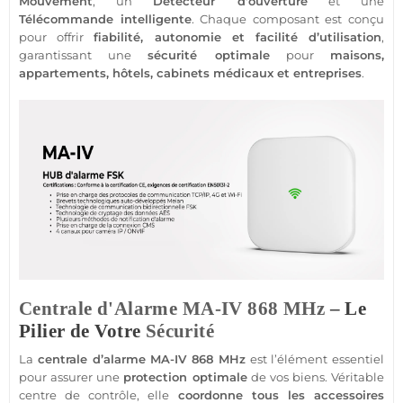
Mouvement
, un
Détecteur
d’ouverture
et une
Télécommande
intelligente
. Chaque composant est conçu
pour offrir
fiabilité, autonomie et facilité d’utilisation
,
garantissant une
sécurité
optimale
pour
maisons
,
appartements
,
hôtels
,
cabinets
médicaux et entreprises
.
Centrale d'Alarme
MA-IV
868 MHz
– Le
Pilier de Votre
Sécurité
La
centrale
d’
alarme
MA-IV
868 MHz
est l’élément essentiel
pour assurer une
protection
optimale
de vos biens. Véritable
centre de contrôle, elle
coordonne tous les
accessoires