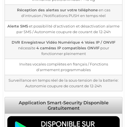
Réception des alertes sur votre téléphone
en cas
d'intrusion / Notifications PUSH en temps réel
Alerte SMS
et possibilité d'activation et désactivation alarme
par SMS / Autonomie coupure de courant de 12-24h
DVR Enregistreur Vidéo Numérique 4 Voies IP / ONVIF
nécessite
4 caméras IP compatibles ONVIF
pour
fonctionner pleinement
Invites vocales complètes en français / Fonctions
d'armement programmables
Surveillance en temps réel de la sous-tension de la batterie:
Autonomie coupure de courant de 12-24h
Application Smart-Security Disponible
Gratuitement