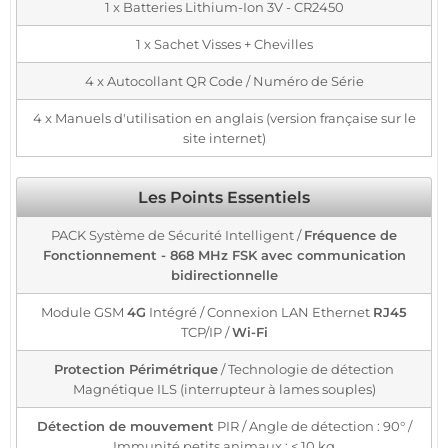
1 x Batteries Lithium-Ion 3V - CR2450
1 x Sachet Visses + Chevilles
4 x Autocollant QR Code / Numéro de Série
4 x Manuels d'utilisation en anglais (version française sur le
site internet)
Les Points Essentiels
PACK Système de Sécurité Intelligent /
Fréquence de
Fonctionnement - 868 MHz FSK avec communication
bidirectionnelle
Module GSM
4G
Intégré / Connexion LAN Ethernet
RJ45
TCP/IP /
Wi-Fi
Protection Périmétrique
/ Technologie de détection
Magnétique ILS (interrupteur à lames souples)
Détection de mouvement
PIR / Angle de détection : 90° /
Immunité petits animaux : < 10 kg