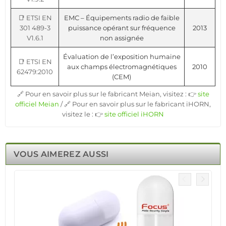
📑 ETSI EN
EMC – Équipements radio de faible
301 489-3
puissance opérant sur fréquence
2013
V1.6.1
non assignée
Évaluation de l’exposition humaine
📑 ETSI EN
aux champs électromagnétiques
2010
62479:2010
(CEM)
🔗 Pour en savoir plus sur le fabricant Meian, visitez : 👉
site
officiel Meian
/ 🔗 Pour en savoir plus sur le fabricant iHORN,
visitez le : 👉
site officiel iHORN
VOUS AIMEREZ AUSSI