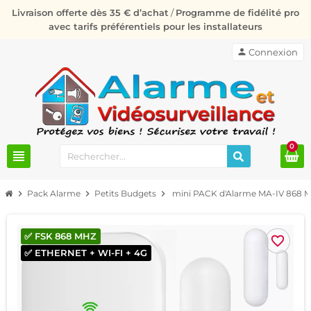
Livraison offerte dès 35 € d’achat
/
Programme de fidélité pro
avec tarifs préférentiels pour les installateurs
person
Connexion
0
view_headline
chevron_right
Pack Alarme
chevron_right
Petits Budgets
chevron_right
mini PACK d'Alarme MA-IV 868 MH
✅ FSK 868 MHZ
favorite_border
✅ ETHERNET + WI-FI + 4G