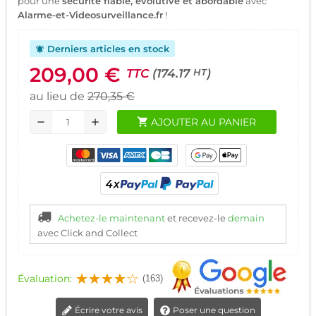
pour une
sécurité fiable, évolutive et abordable
avec
Alarme-et-Videosurveillance.fr
!
Derniers articles en stock
notifications_active
209,00 €
TTC
(174.17
)
HT
au lieu de
270,35 €
shopping_cart
AJOUTER AU PANIER
remove
add
Achetez-le maintenant
et recevez-le
demain
avec Click and Collect
Évaluation:
(163)
Écrire votre avis
Poser une question