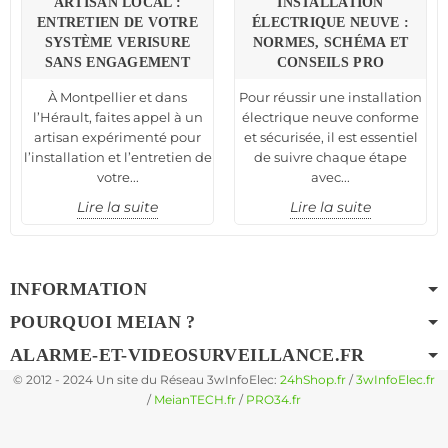
ARTISAN LOCAL :
INSTALLATION
ENTRETIEN DE VOTRE
ÉLECTRIQUE NEUVE :
SYSTÈME VERISURE
NORMES, SCHÉMA ET
SANS ENGAGEMENT
CONSEILS PRO
À Montpellier et dans
Pour réussir une installation
l’Hérault, faites appel à un
électrique neuve conforme
artisan expérimenté pour
et sécurisée, il est essentiel
l’installation et l’entretien de
de suivre chaque étape
votre...
avec...
Lire la suite
Lire la suite
INFORMATION
POURQUOI MEIAN ?
ALARME-ET-VIDEOSURVEILLANCE.FR
© 2012 - 2024 Un site du Réseau 3wInfoElec:
24hShop.fr
/
3wInfoElec.fr
/
MeianTECH.fr
/
PRO34.fr