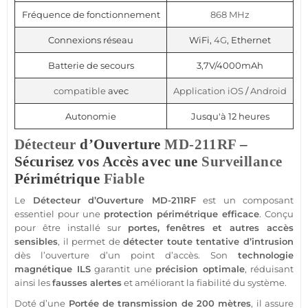
Fréquence de fonctionnement
868 MHz
Connexions réseau
WiFi,
4G
, Ethernet
Batterie de secours
3,7V/4000mAh
compatible
avec
Application
iOS
/
Android
Autonomie
Jusqu'à 12 heures
Détecteur
d’Ouverture
MD-211RF
–
Sécurisez vos Accès avec une
Surveillance
Périmétrique
Fiable
Le
Détecteur
d’Ouverture
MD-211RF
est un composant
essentiel pour une
protection
périmétrique efficace
. Conçu
pour être installé sur
portes, fenêtres et autres accès
sensibles
, il permet de
détecter toute tentative d’intrusion
dès l’ouverture d’un point d’accès. Son
technologie
magnétique ILS
garantit une
précision optimale
, réduisant
ainsi les
fausses alertes
et améliorant la fiabilité du
système
.
Doté d’une
Portée
de
transmission
de 200 mètres
, il assure