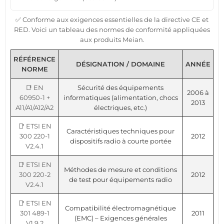
✅ Conforme aux exigences essentielles de la directive CE et
RED. Voici un tableau des normes de conformité appliquées
aux produits Meian.
RÉFÉRENCE
DÉSIGNATION / DOMAINE
ANNÉE
NORME
📑 EN
Sécurité des équipements
2006 à
60950-1 +
informatiques (alimentation, chocs
2013
A11/A1/A12/A2
électriques, etc.)
📑 ETSI EN
Caractéristiques techniques pour
300 220-1
2012
dispositifs radio à courte portée
V2.4.1
📑 ETSI EN
Méthodes de mesure et conditions
300 220-2
2012
de test pour équipements radio
V2.4.1
📑 ETSI EN
Compatibilité électromagnétique
301 489-1
2011
(EMC) – Exigences générales
V1.9.2