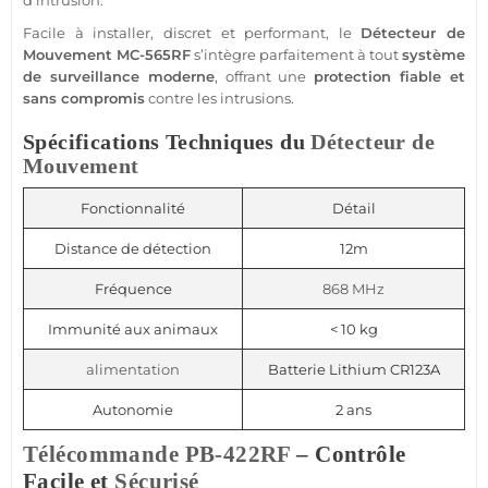
d’intrusion.
Facile à installer, discret et performant, le
Détecteur de
Mouvement
MC-565RF
s’intègre parfaitement à tout
système
de
surveillance
moderne
, offrant une
protection
fiable
et
sans compromis
contre les intrusions.
Spécifications Techniques du
Détecteur de
Mouvement
Fonctionnalité
Détail
Distance de détection
12m
Fréquence
868 MHz
Immunité aux animaux
< 10 kg
alimentation
Batterie Lithium CR123A
Autonomie
2 ans
Télécommande
PB-422RF
– Contrôle
Facile et
Sécurisé