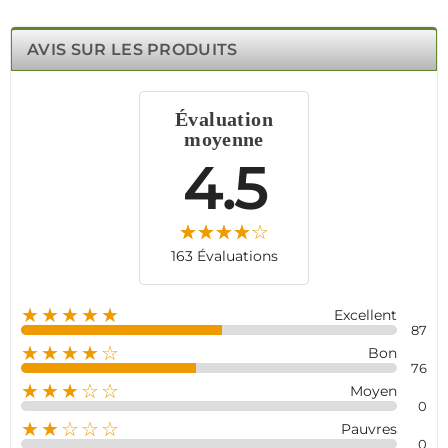
différentes hauteurs pour une protection optimale.
Compatible avec les systèmes d’alarme Meian, il renforce
AVIS SUR LES PRODUITS
votre dispositif de sécurité sans nécessiter
d’abonnement.
Parfait pour maisons, appartements, villas et bureaux, le
Évaluation
MC-565RF est un choix idéal pour une surveillance
moyenne
efficace et sans contrainte, Sécurité Fiable et Sans Fil !
4.5
163 Évaluations
★★★★★
Excellent
87
★★★★☆
Bon
76
★★★☆☆
Moyen
0
★★☆☆☆
Pauvres
0