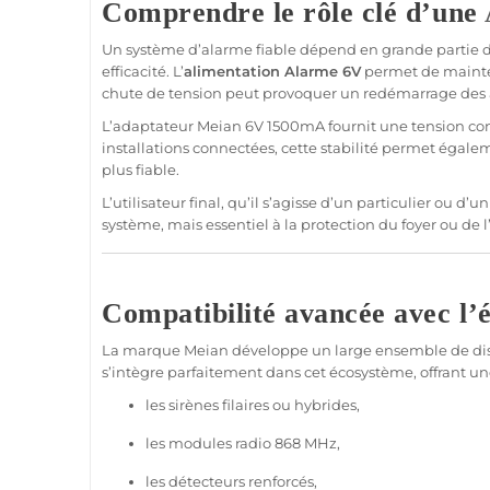
Comprendre le rôle clé d’une
Un
système
d’
alarme
fiable
dépend en grande partie 
efficacité. L’
alimentation
Alarme
6V
permet de mainten
chute de tension peut provoquer un redémarrage des a
L’
adaptateur
Meian
6V 1500mA fournit une tension cont
installations connectées, cette stabilité permet égale
plus
fiable
.
L’utilisateur final, qu’il s’agisse d’un particulier ou d’u
système
, mais essentiel à la
protection
du foyer ou de l
Compatibilité avancée avec l
La marque
Meian
développe un large ensemble de dispo
s’intègre parfaitement dans cet écosystème, offrant une
les sirènes filaires ou hybrides,
les modules radio
868 MHz
,
les détecteurs renforcés,