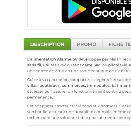
DESCRIPTION
PROMO
FICHE T
L’
alimentation
Alarme
6V
développée par
Meian Tec
sans fil
, utilisés avec ou sans
carte SIM
, ou pilotés via
A
une entrée de 220V en une
sortie
continue de 6V 1500
Grâce à sa conception compacte, sa légèreté et sa forte 
villas
,
boutiques
,
commerces
,
immeubles
,
bâtiments
est essentiel : assurer un fonctionnement continu des dis
permanence.
Cet
adaptateur
secteur 6V répond aux normes CE et RoHS 
surchauffe, assurant une durabilité optimale, même da
recherchant une solution stable pour alimenter leur
s