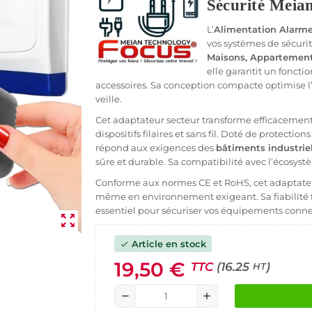
Sécurité Meia
L’
Alimentation Alarm
vos systèmes de sécurit
Maisons, Appartements
elle garantit un foncti
accessoires. Sa conception compacte optimise l
veille.
Cet adaptateur secteur transforme efficacement
dispositifs filaires et sans fil. Doté de protection
répond aux exigences des
bâtiments industrie
sûre et durable. Sa compatibilité avec l’écosystè
Conforme aux normes CE et RoHS, cet adaptateu
même en environnement exigeant. Sa fiabilité f
essentiel pour sécuriser vos équipements conne
zoom_out_map
Article en stock
check
19,50 €
TTC
(16.25
)
HT
remove
add