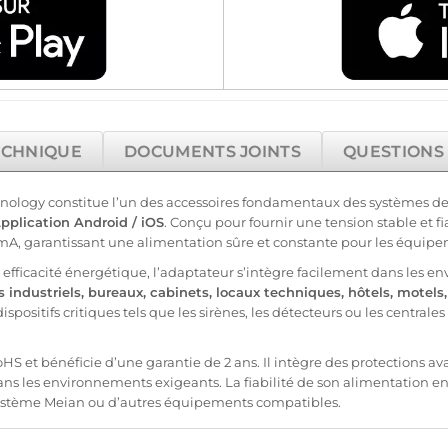
ECHNIQUE
DOCUMENTS JOINTS
QUESTIONS
hnology
constitue l’un des
accessoires
fondamentaux des systèmes d
pplication
Android
/
iOS
. Conçu pour fournir une tension stable et
f
mA, garantissant une
alimentation
sûre et constante pour les équip
efficacité énergétique, l’
adaptateur
s’intègre facilement dans les en
 industriels
,
bureaux
,
cabinets
,
locaux techniques
,
hôtels
,
motels
positifs critiques tels que les sirènes, les détecteurs ou les centrales 
et bénéficie d’une garantie de 2 ans. Il intègre des protections avanc
ns les environnements exigeants. La fiabilité de son
alimentation
en
ystème
Meian
ou d’autres équipements
compatibles
.