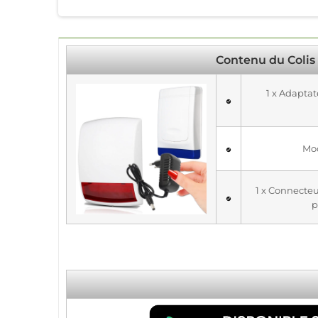
Contenu du Colis
1 x Adapta
Mod
1 x Connecteu
p