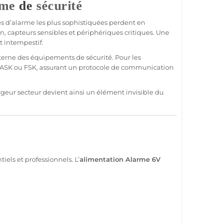
ème
de
sécurité
s d’
alarme
les plus sophistiquées perdent en
 capteurs sensibles et périphériques critiques. Une
 intempestif.
 interne des équipements de
sécurité
. Pour les
ASK
ou
FSK
, assurant un
protocole
de communication
rgeur
secteur devient ainsi un élément invisible du
els et professionnels. L’
alimentation
Alarme
6V