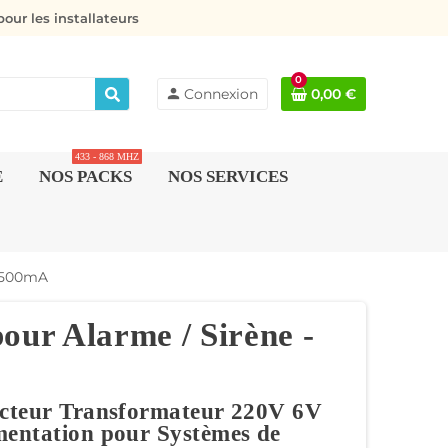
our les installateurs
0
person
Connexion
0,00 €
433 - 868 MHZ
E
NOS PACKS
NOS SERVICES
 1500mA
our Alarme / Sirène -
cteur Transformateur 220V 6V
entation pour Systèmes de