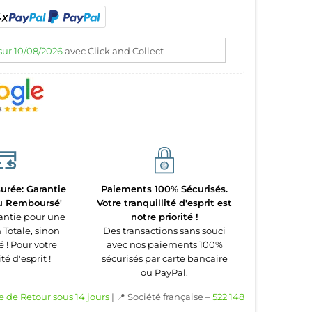
sur 10/08/2026
avec Click and Collect
urée: Garantie
Paiements 100% Sécurisés.
ou Remboursé'
Votre tranquillité d'esprit est
antie pour une
notre priorité !
 Totale, sinon
Des transactions sans souci
! Pour votre
avec nos paiements 100%
té d'esprit !
sécurisés par carte bancaire
ou PayPal.
e de Retour sous 14 jours
| 📍 Société française –
522 148