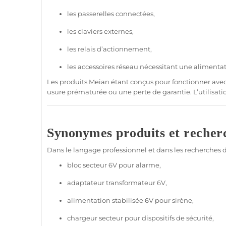
les passerelles connectées,
les claviers externes,
les
relais
d’actionnement,
les
accessoires
réseau nécessitant une
alimenta
Les produits
Meian
étant conçus pour fonctionner avec 
usure prématurée ou une perte de garantie. L’utilisatio
Synonymes produits et recherc
Dans le langage
professionnel
et dans les recherches de
bloc secteur 6V pour
alarme
,
adaptateur
transformateur 6V,
alimentation
stabilisée 6V pour
sirène
,
chargeur
secteur pour dispositifs de
sécurité
,