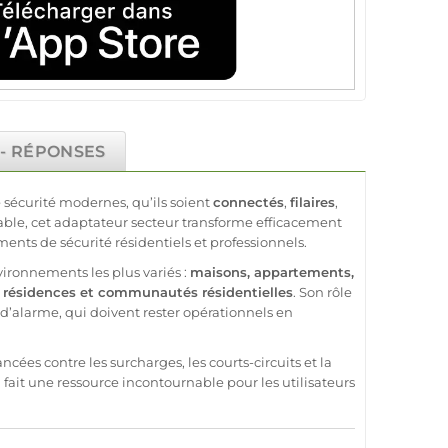
 - RÉPONSES
e
sécurité
modernes, qu’ils soient
connectés
,
filaires
,
iable
, cet
adaptateur
secteur transforme efficacement
ements de
sécurité
résidentiels et professionnels.
vironnements les plus variés :
maisons
,
appartements
,
,
résidences
et
communautés résidentielles
. Son rôle
d’
alarme
, qui doivent rester opérationnels en
ées contre les surcharges, les courts-circuits et la
 fait une ressource incontournable pour les utilisateurs