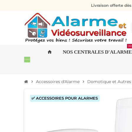
Livraison offerte dè
20
NOS CENTRALES D'ALARME
home
view_headline
Accessoires d'Alarme
Domotique et Autres 
chevron_right
chevron_right
✅ ACCESSOIRES POUR ALARMES