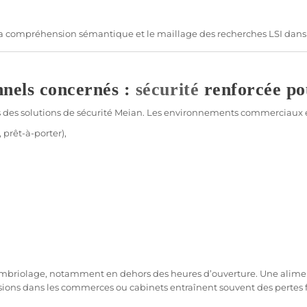
 la compréhension sémantique et le maillage des recherches LSI dans
nnels concernés :
sécurité
renforcée pou
s des solutions de
sécurité
Meian
. Les environnements commerciaux 
 prêt-à-porter),
ambriolage, notamment en dehors des heures d’ouverture. Une
alime
usions dans les
commerces
ou
cabinets
entraînent souvent des pertes 