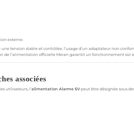
tion
externe.
une tension stable et contrôlée, l’usage d’un
adaptateur
non confor
n de l’
alimentation
officielle
Meian
garantit un fonctionnement sûr e
hes associées
s utilisateurs, l’
alimentation
Alarme
6V
peut être désignée sous des 