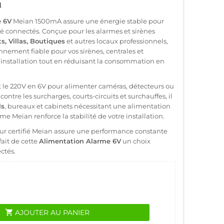
n
e 6V
Meian 1500mA assure une énergie stable pour
é connectés. Conçue pour les alarmes et sirènes
, Villas, Boutiques
et autres locaux professionnels,
onnement fiable pour vos sirènes, centrales et
’installation tout en réduisant la consommation en
 le 220V en 6V pour alimenter caméras, détecteurs ou
s contre les surcharges, courts-circuits et surchauffes, il
ls
, bureaux et cabinets nécessitant une alimentation
me Meian renforce la stabilité de votre installation.
r certifié Meian assure une performance constante
ait de cette
Alimentation Alarme 6V
un choix
ctés.
shopping_cart
AJOUTER AU PANIER