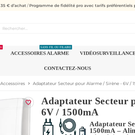
s 35 € d’achat
/
Programme de fidélité pro avec tarifs préférentiels p
26
SANS FIL OU FILAIRE
ACCESSOIRES ALARME
VIDÉOSURVEILLANC
CONTACTEZ-NOUS
Accessoires
Adaptateur Secteur pour Alarme / Sirène - 6V /
chevron_right
Adaptateur Secteur p
favorite_border
6V / 1500mA
Adaptateur Se
1500mA – Alim