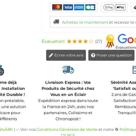
Achetez-le maintenant
et recevez-le
Évaluation:
(27)
Écrire votre avis
Poser une question
rme déjà
Livraison Express : Vos
Sérénité Ass
Installation
Produits de Sécurité chez
'Satisfait 
ité Durable !
Vous en un Éclair
2 ans de Gar
n préalable,
Expédition express dans toute
Satisfaction
t une solution
la France en 24h, avec nos
Remboursé 
ficace pour
partenaires, Colissimo et
Tranquilli
différents
Chronopost !
 24/48h
| ✅ Voir nos
Conditions Générales de Vente
et notre 🔄
Politiqu
121 RCS