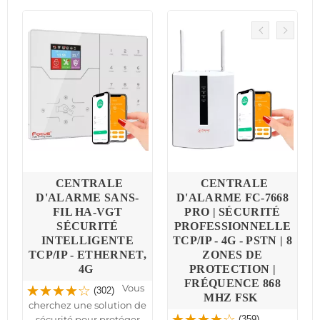
-
CENTRALE
CENTRALE
D'ALARME SANS-
D'ALARME FC-7668
FIL HA-VGT
PRO | SÉCURITÉ
SÉCURITÉ
PROFESSIONNELLE
INTELLIGENTE
TCP/IP - 4G - PSTN | 8
TCP/IP - ETHERNET,
ZONES DE
4G
PROTECTION |
FRÉQUENCE 868
Vous
(302)
MHZ FSK
e
cherchez une solution de
sécurité pour protéger
(359)