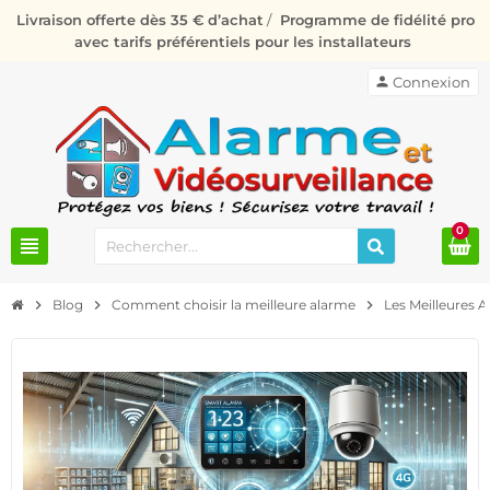
Livraison offerte dès 35 € d’achat
/
Programme de fidélité pro
avec tarifs préférentiels pour les installateurs
person
Connexion
0
view_headline
chevron_right
Blog
chevron_right
Comment choisir la meilleure alarme
chevron_right
Les Meilleures 