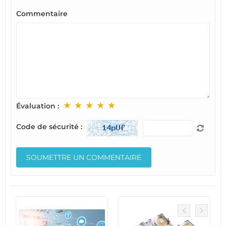
Commentaire
★
★
★
★
★
Évaluation :
Code de sécurité :