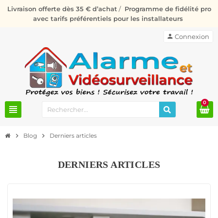
Livraison offerte dès 35 € d’achat
/
Programme de fidélité pro
avec tarifs préférentiels pour les installateurs
person
Connexion
0
view_headline
chevron_right
Blog
chevron_right
Derniers articles
DERNIERS ARTICLES