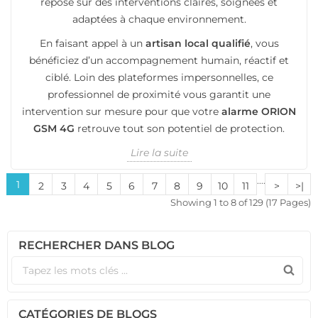
repose sur des interventions claires, soignées et
adaptées à chaque environnement.
En faisant appel à un
artisan local qualifié
, vous
bénéficiez d’un accompagnement humain, réactif et
ciblé. Loin des plateformes impersonnelles, ce
professionnel de proximité vous garantit une
intervention sur mesure pour que votre
alarme ORION
GSM 4G
retrouve tout son potentiel de protection.
Lire la suite
....
1
2
3
4
5
6
7
8
9
10
11
>
>|
Showing 1 to 8 of 129 (17 Pages)
RECHERCHER DANS BLOG
CATÉGORIES DE BLOGS