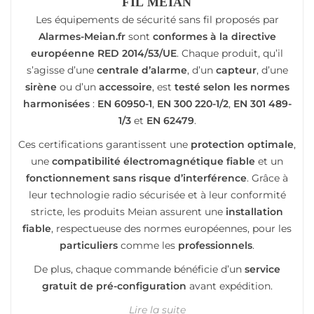
FIL MEIAN
Les équipements de sécurité sans fil proposés par
Alarmes-Meian.fr
sont
conformes à la directive
européenne RED 2014/53/UE
. Chaque produit, qu’il
s’agisse d’une
centrale d’alarme
, d’un
capteur
, d’une
sirène
ou d’un
accessoire
, est
testé selon les normes
harmonisées
:
EN 60950-1
,
EN 300 220-1/2
,
EN 301 489-
1/3
et
EN 62479
.
Ces certifications garantissent une
protection optimale
,
une
compatibilité électromagnétique fiable
et un
fonctionnement sans risque d’interférence
. Grâce à
leur technologie radio sécurisée et à leur conformité
stricte, les produits Meian assurent une
installation
fiable
, respectueuse des normes européennes, pour les
particuliers
comme les
professionnels
.
De plus, chaque commande bénéficie d’un
service
gratuit de pré-configuration
avant expédition.
Lire la suite