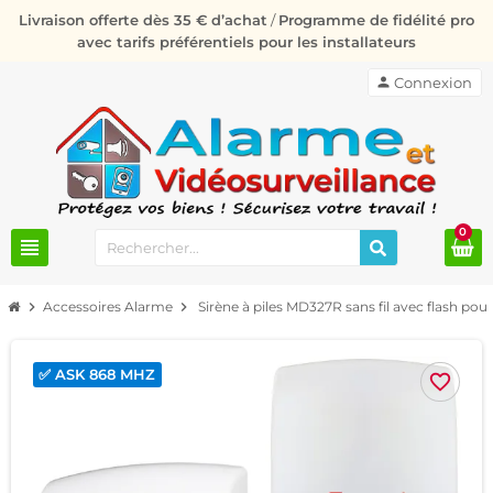
Livraison offerte dès 35 € d’achat
/
Programme de fidélité pro
avec tarifs préférentiels pour les installateurs
person
Connexion
0
view_headline
chevron_right
Accessoires Alarme
chevron_right
Sirène à piles MD327R sans fil avec flash po
✅ ASK 868 MHZ
favorite_border