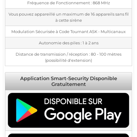
Fréquence de Fonctionnement : 868 MHz
Vous pouvez appareillé un maximum de 16 appareils sans fil
à cette sirène
Modulation Sécurisée à Code Tournant ASK - Multicanaux
Autonomie des piles : 1 à 2 ans
Distance de transmission / réception : 80 - 100 mètres
(possibilité d'extension)
Application Smart-Security Disponible
Gratuitement