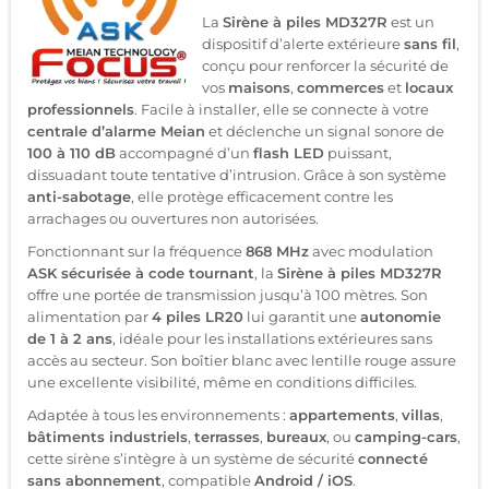
La
Sirène à piles MD327R
est un
dispositif d’alerte extérieure
sans fil
,
conçu pour renforcer la sécurité de
vos
maisons
,
commerces
et
locaux
professionnels
. Facile à installer, elle se connecte à votre
centrale d’alarme Meian
et déclenche un signal sonore de
100 à 110 dB
accompagné d’un
flash LED
puissant,
dissuadant toute tentative d’intrusion. Grâce à son système
anti-sabotage
, elle protège efficacement contre les
arrachages ou ouvertures non autorisées.
Fonctionnant sur la fréquence
868 MHz
avec modulation
ASK sécurisée à code tournant
, la
Sirène à piles MD327R
offre une portée de transmission jusqu’à 100 mètres. Son
alimentation par
4 piles LR20
lui garantit une
autonomie
de 1 à 2 ans
, idéale pour les installations extérieures sans
accès au secteur. Son boîtier blanc avec lentille rouge assure
une excellente visibilité, même en conditions difficiles.
Adaptée à tous les environnements :
appartements
,
villas
,
bâtiments industriels
,
terrasses
,
bureaux
, ou
camping-cars
,
cette sirène s’intègre à un système de sécurité
connecté
sans abonnement
, compatible
Android / iOS
.