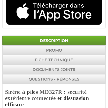
DESCRIPTION
PROMO
FICHE TECHNIQUE
DOCUMENTS JOINTS
QUESTIONS - RÉPONSES
Sirène
à piles
MD327R
:
sécurité
extérieure
connectée
et dissuasion
efficace