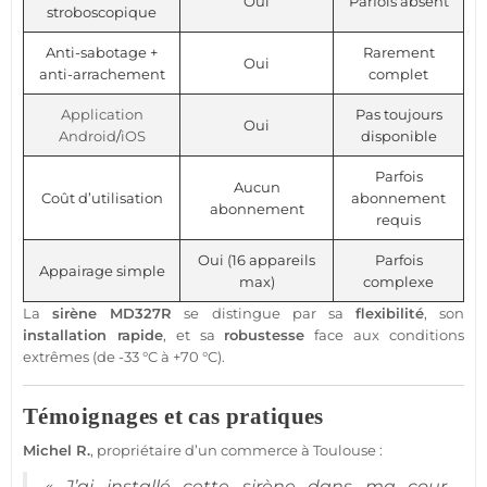
Oui
Parfois absent
stroboscopique
Anti-sabotage +
Rarement
Oui
anti-arrachement
complet
Application
Pas toujours
Oui
Android
/
iOS
disponible
Parfois
Aucun
Coût d’utilisation
abonnement
abonnement
requis
Oui (16 appareils
Parfois
Appairage simple
max)
complexe
La
sirène
MD327R
se distingue par sa
flexibilité
, son
installation rapide
, et sa
robustesse
face aux conditions
extrêmes (de -33 °C à +70 °C).
Témoignages et cas pratiques
Michel R.
, propriétaire d’un
commerce
à Toulouse :
« J’ai installé cette
sirène
dans ma cour