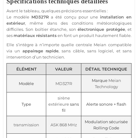
Spécifications techniques détaillées
Avant le tableau, quelques précisions essentielles :
Le modèle
MD327R
a été conçu pour une
installation en
extérieur
, même dans des conditions météorologiques
difficiles. Son boîtier étanche, son
électronique protégée
, et
ses
matériaux résistants
en font un produit hautement
fiable
.
Elle s’intègre à n’importe quelle
centrale
Meian
compatible
via un
appairage rapide
, sans câble, sans logiciel, et sans
intervention d’un technicien.
ÉLÉMENT
VALEUR
DÉTAIL TECHNIQUE
Marque
Meian
Modèle
MD327R
Technology
sirène
Type
extérieure
sans
Alerte sonore + flash
fil
Modulation sécurisée
transmission
ASK
868 MHz
Rolling Code