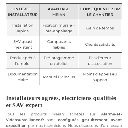
INTÉRÊT
AVANTAGE
CONSÉQUENCE SUR
INSTALLATEUR
MEIAN
LE CHANTIER
Installation
Fixation murale +
Gain de temps
rapide
pré-appairage
SAV quasi
Composants
Clients satisfaits
inexistant
fiables
Produit prêt à
Pré-programmé
Pas d’erreur
l’emploi
en atelier
d’association
Documentation
Moins d’appels au
Manuel FR inclus
claire
support
Installateurs agréés, électriciens qualifiés
et SAV expert
Tous les produits
Meian
achetés sur
Alarme
-et-
Videosurveillance.fr
sont
configurés gratuitement avant
expédition
par nos techniciens. Nous disposons d’un réseau