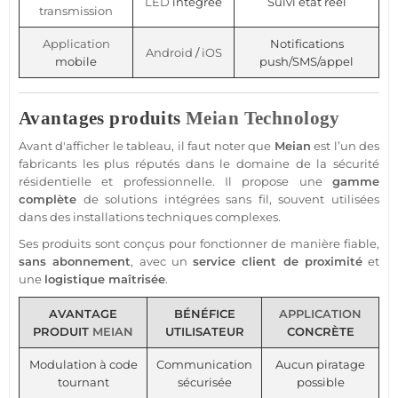
LED
intégrée
Suivi état réel
transmission
Application
Notifications
Android
/
iOS
mobile
push/SMS/appel
Avantages produits
Meian Technology
Avant d'afficher le tableau, il faut noter que
Meian
est l’un des
fabricants les plus réputés dans le domaine de la
sécurité
résidentielle et
professionnelle
. Il propose une
gamme
complète
de solutions intégrées sans fil, souvent utilisées
dans des installations techniques complexes.
Ses produits sont conçus pour fonctionner de manière
fiable
,
sans abonnement
, avec un
service client de proximité
et
une
logistique maîtrisée
.
AVANTAGE
BÉNÉFICE
APPLICATION
PRODUIT
MEIAN
UTILISATEUR
CONCRÈTE
Modulation à code
Communication
Aucun piratage
tournant
sécurisée
possible