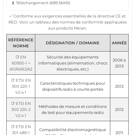
Téléchargement (689.56KB)
file_download
✅ Conforme aux exigences essentielles de la directive CE et
RED. Voici un tableau des normes de conformité appliquées
aux produits Meian.
RÉFÉRENCE
DÉSIGNATION / DOMAINE
ANNÉE
NORME
📑 EN
Sécurité des équipements
2006 à
60950-1 +
informatiques (alimentation, chocs
2013
A11/A1/A12/A2
électriques, etc.)
📑 ETSI EN
Caractéristiques techniques pour
300 220-1
2012
dispositifs radio à courte portée
V2.4.1
📑 ETSI EN
Méthodes de mesure et conditions
300 220-2
2012
de test pour équipements radio
V2.4.1
📑 ETSI EN
Compatibilité électromagnétique
301 489-1
2011