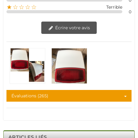
0
★☆☆☆☆
Terrible
0
Écrire votre avis
Évaluations (265)
ARTICLES LIÉS