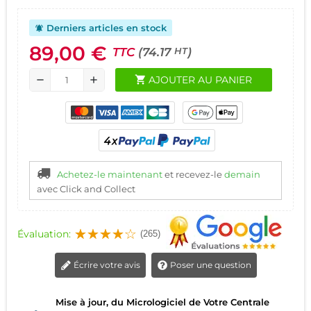
Derniers articles en stock
notifications_active
89,00 €
TTC
(74.17
)
HT
shopping_cart
AJOUTER AU PANIER
remove
add
Achetez-le maintenant
et recevez-le
demain
avec Click and Collect
Évaluation:
(265)
Écrire votre avis
Poser une question
Mise à jour, du Micrologiciel de Votre Centrale