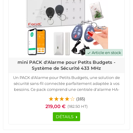
Article en stock
check
mini PACK d'Alarme pour Petits Budgets -
Système de Sécurité 433 MHz
Un PACK d'Alarme pour Petits Budgets, une solution de
sécurité sans-fil connectée parfaitement adaptée à vos
besoins. Ce pack comprend une centrale d'alarme HA-
VGT 4G, des détecteurs d'ouverture et de mouvement,
(165)
des télécommandes et des badges RFID, le tout de
219,00 €
(182.50 HT)
qualité originale Meian.
Grâce à la technologie de transmission radio sécurisée à
DÉTAILS
code tournant ASK, à sa portée de transmission (jusqu'à
200 m) et à l'auto-protection contre le sabotage et
l'arrachage, vous pouvez avoir l'esprit tranquille.