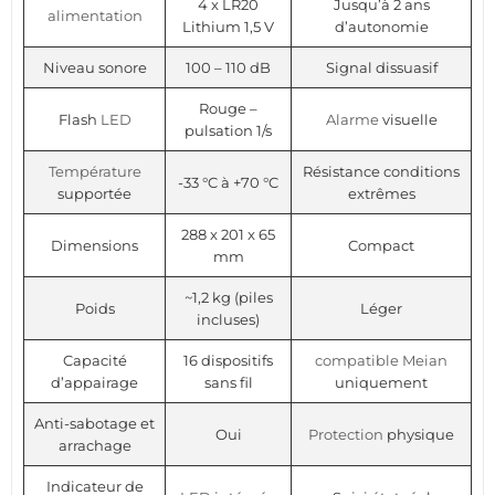
4 x LR20
Jusqu’à 2 ans
alimentation
Lithium 1,5 V
d’autonomie
Niveau sonore
100 – 110 dB
Signal dissuasif
Rouge –
Flash
LED
Alarme
visuelle
pulsation 1/s
Température
Résistance conditions
-33 °C à +70 °C
supportée
extrêmes
288 x 201 x 65
Dimensions
Compact
mm
~1,2 kg (piles
Poids
Léger
incluses)
Capacité
16 dispositifs
compatible
Meian
d’appairage
sans fil
uniquement
Anti-sabotage et
Oui
Protection
physique
arrachage
Indicateur de