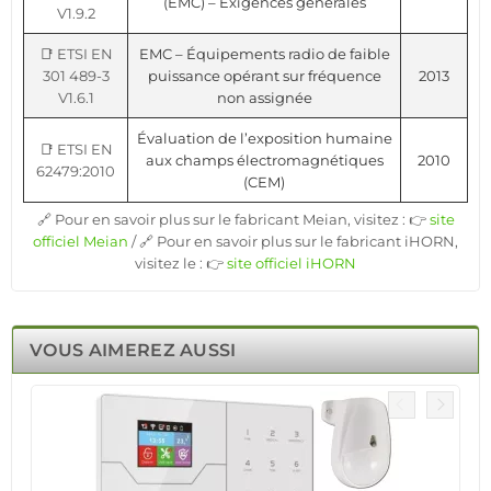
(EMC) – Exigences générales
V1.9.2
📑 ETSI EN
EMC – Équipements radio de faible
301 489-3
puissance opérant sur fréquence
2013
V1.6.1
non assignée
Évaluation de l’exposition humaine
📑 ETSI EN
aux champs électromagnétiques
2010
62479:2010
(CEM)
🔗 Pour en savoir plus sur le fabricant Meian, visitez : 👉
site
officiel Meian
/ 🔗 Pour en savoir plus sur le fabricant iHORN,
visitez le : 👉
site officiel iHORN
VOUS AIMEREZ AUSSI