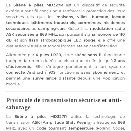
La
Sirène
à piles
MD327R
est un dispositif de
sécurité
extérieur sans fil conçu pour renforcer la
protection
des lieux
sensibles tels que les
maisons
,
villas
,
bureaux
,
locaux
techniques
,
bâtiments industriels
,
commerces
,
résidences
secondaires
ou
camping-cars
. Grâce à sa
modulation radio
ASK
sécurisée à
868 MHz
, son puissant
signal sonore de 110
dB
, et son
flash stroboscopique
LED
rouge
, elle offre une
dissuasion visuelle et sonore immédiate en cas d’intrusion.
Alimentée par
4 piles LR20
, cette
sirène
sans fil
fonctionne
indépendamment du réseau électrique et offre jusqu’à
2 ans
d’autonomie
. Elle s’intègre parfaitement à un
système
connecté
Android
/
iOS
, fonctionne
sans abonnement
, et
permet une
surveillance
distante
depuis une
Application
mobile.
Protocole
de
transmission
sécurisé
et anti-
sabotage
La
Sirène
à piles
MD327R
utilise la technologie de
transmission
ASK
(Amplitude Shift Keying)
à fréquence
868
MHz
, avec un
code tournant
température
(Rolling Code),