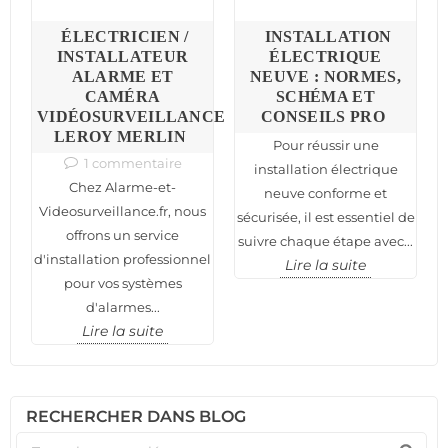
S
ÉLECTRICIEN /
INSTALLATION
:
INSTALLATEUR
ÉLECTRIQUE
ALARME ET
NEUVE : NORMES,
C
CAMÉRA
SCHÉMA ET
VIDÉOSURVEILLANCE
CONSEILS PRO
N
LEROY MERLIN
Pour réussir une
1 commentaire
installation électrique
Chez Alarme-et-
neuve conforme et
nt
n
Videosurveillance.fr, nous
sécurisée, il est essentiel de
offrons un service
suivre chaque étape avec...
d'installation professionnel
Lire la suite
pour vos systèmes
d'alarmes...
Lire la suite
RECHERCHER DANS BLOG