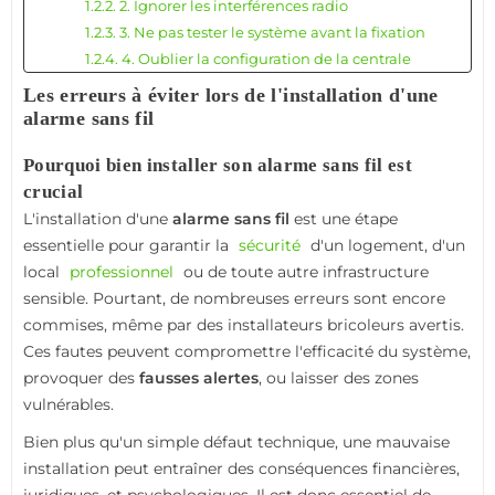
1.2.2. 2. Ignorer les interférences radio
1.2.3. 3. Ne pas tester le système avant la fixation
1.2.4. 4. Oublier la configuration de la centrale
1.2.5. 5. Négliger les mises à jour
Les erreurs à éviter lors de l'installation d'une
1.2.6. 6. Installer soi-même sans compétences
alarme sans fil
techniques
Pourquoi bien installer son alarme sans fil est
1.3. Erreurs fréquentes selon les types d'alarmes sans fil
crucial
1.3.1. Alarme connectée Wi-Fi
L'installation d'une
1.3.2. Alarme GSM/SMS
alarme sans fil
est une étape
essentielle pour garantir la
1.3.3. Alarme mixte (radio + filaire)
sécurité
d'un logement, d'un
local
1.4. Conséquences d'une mauvaise installation
professionnel
ou de toute autre infrastructure
sensible. Pourtant, de nombreuses erreurs sont encore
1.5. Bonnes pratiques pour une installation réussie
commises, même par des installateurs bricoleurs avertis.
1.5.1. Analyser le plan du bâtiment
Ces fautes peuvent compromettre l'efficacité du système,
1.5.2. Prévoir l'alimentation et l'autonomie
provoquer des
1.5.3. Respecter les consignes du fabricant
fausses alertes
, ou laisser des zones
vulnérables.
1.5.4. Faire appel à un expert si nécessaire
1.6. Optimiser la visibilité de votre installation sur
Bien plus qu'un simple défaut technique, une mauvaise
Google
installation peut entraîner des conséquences financières,
1.7. Conclusion