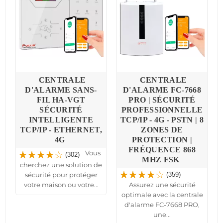
CENTRALE
CENTRALE
D'ALARME SANS-
D'ALARME FC-7668
FIL HA-VGT
PRO | SÉCURITÉ
-
SÉCURITÉ
PROFESSIONNELLE
INTELLIGENTE
TCP/IP - 4G - PSTN | 8
TCP/IP - ETHERNET,
ZONES DE
4G
PROTECTION |
FRÉQUENCE 868
Vous
(302)
MHZ FSK
cherchez une solution de
sécurité pour protéger
(359)
votre maison ou votre...
Assurez une sécurité
optimale avec la centrale
d'alarme FC-7668 PRO,
une...