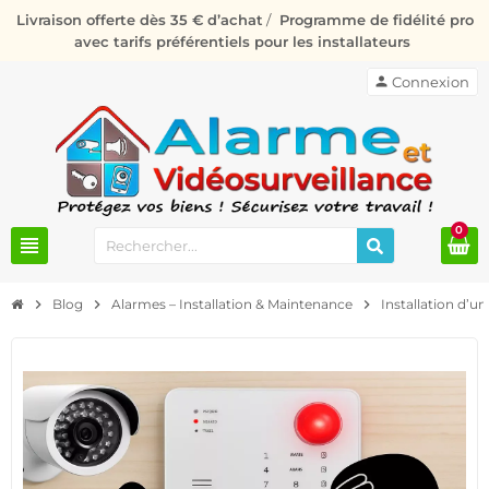
Livraison offerte dès 35 € d’achat
/
Programme de fidélité pro
avec tarifs préférentiels pour les installateurs
person
Connexion
0
view_headline
chevron_right
Blog
chevron_right
Alarmes – Installation & Maintenance
chevron_right
Installation d’u