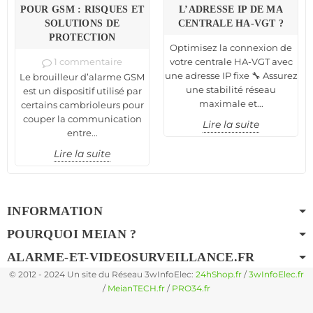
POUR GSM : RISQUES ET
L’ADRESSE IP DE MA
SOLUTIONS DE
CENTRALE HA-VGT ?
PROTECTION
Optimisez la connexion de
1 commentaire
votre centrale HA-VGT avec
une adresse IP fixe 🔧 Assurez
Le brouilleur d’alarme GSM
une stabilité réseau
est un dispositif utilisé par
maximale et...
certains cambrioleurs pour
couper la communication
Lire la suite
entre...
Lire la suite
INFORMATION
POURQUOI MEIAN ?
ALARME-ET-VIDEOSURVEILLANCE.FR
© 2012 - 2024 Un site du Réseau 3wInfoElec:
24hShop.fr
/
3wInfoElec.fr
/
MeianTECH.fr
/
PRO34.fr