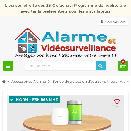
Livraison offerte dès 35 € d’achat
/
Programme de fidélité pro
avec tarifs préférentiels pour les installateurs
person
Connexion
0
view_headline
chevron_right
Accessoires Alarme
chevron_right
Sonde de détection d'eau sans fil pour Ala
✅ IHORN - FSK 868 MHZ
favorite_border