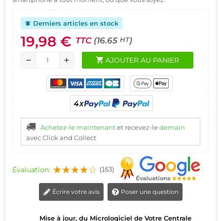
Derniers articles en stock
notifications_active
19,98 €
TTC
(16.65
)
HT
shopping_cart
AJOUTER AU PANIER
remove
add
Achetez-le maintenant
et recevez-le
demain
avec Click and Collect
Évaluation:
(163)
Écrire votre avis
Poser une question
Mise à jour, du Micrologiciel de Votre Centrale