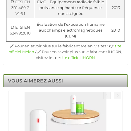
📑 ETSI EN
EMC – Équipements radio de faible
301 489-3
puissance opérant sur fréquence
2013
V1.6.1
non assignée
Évaluation de l’exposition humaine
📑 ETSI EN
aux champs électromagnétiques
2010
62479:2010
(CEM)
🔗 Pour en savoir plus sur le fabricant Meian, visitez : 👉
site
officiel Meian
/ 🔗 Pour en savoir plus sur le fabricant iHORN,
visitez le : 👉
site officiel iHORN
VOUS AIMEREZ AUSSI