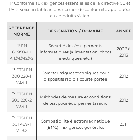
✅ Conforme aux exigences essentielles de la directive CE et
RED. Voici un tableau des normes de conformité appliquées
aux produits Meian.
RÉFÉRENCE
DÉSIGNATION / DOMAINE
ANNÉE
NORME
📑 EN
Sécurité des équipements
2006 à
60950-1 +
informatiques (alimentation, chocs
2013
A11/A1/A12/A2
électriques, etc.)
📑 ETSI EN
Caractéristiques techniques pour
300 220-1
2012
dispositifs radio à courte portée
V2.4.1
📑 ETSI EN
Méthodes de mesure et conditions
300 220-2
2012
de test pour équipements radio
V2.4.1
📑 ETSI EN
Compatibilité électromagnétique
301 489-1
2011
(EMC) – Exigences générales
V1.9.2