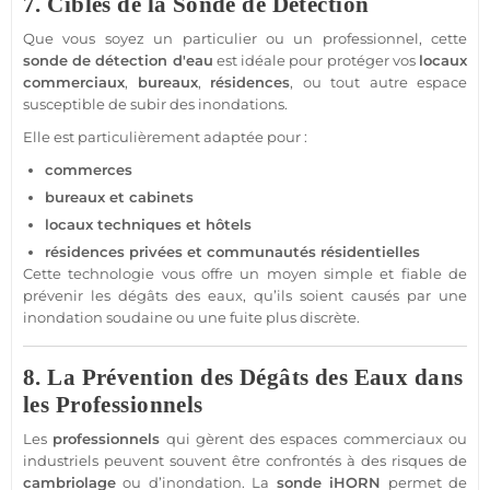
7. Cibles de la Sonde de Détection
Que vous soyez un particulier ou un
professionnel
, cette
sonde de détection d'eau
est idéale pour
protéger
vos
locaux
commerciaux
,
bureaux
,
résidences
, ou tout autre espace
susceptible de subir des inondations.
Elle est particulièrement adaptée pour :
commerces
bureaux
et
cabinets
locaux techniques
et
hôtels
résidences
privées et
communautés résidentielles
Cette technologie vous offre un moyen simple et
fiable
de
prévenir les dégâts des eaux, qu’ils soient causés par une
inondation
soudaine ou une fuite plus discrète.
8. La Prévention des Dégâts des Eaux dans
les Professionnels
Les
professionnels
qui gèrent des espaces commerciaux ou
industriels peuvent souvent être confrontés à des risques de
cambriolage
ou d’
inondation
. La
sonde
iHORN
permet de