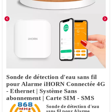
chevron_left
chevron_right
Sonde de détection d'eau sans fil
pour Alarme iHORN Connectée 4G
- Ethernet | Système Sans
abonnement | Carte SIM - SMS
Sonde de détection d'eau
sans fil pour Alarme