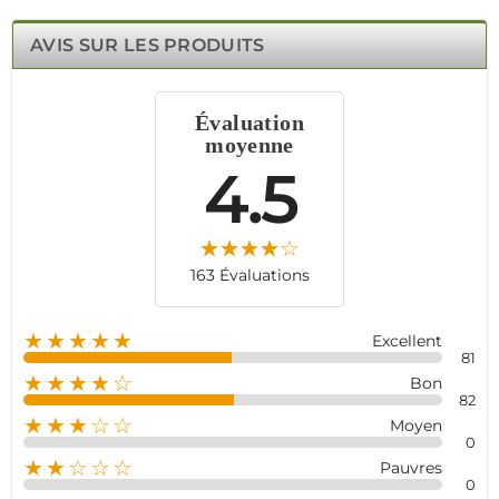
la lumière blanche jusqu’à 10 000 Lux réduit les fausses
alertes, et son capteur thermique intelligent ajuste la
AVIS SUR LES PRODUITS
sensibilité en fonction de la température ambiante. Son
installation murale ou au plafond permet de sécuriser
efficacement maisons, bureaux et commerces. Avec une
Évaluation
batterie longue durée de 5 ans, ce détecteur est l’allié
moyenne
parfait pour une sécurité fiable et continue.
4.5
163 Évaluations
★★★★★
Excellent
81
★★★★☆
Bon
82
★★★☆☆
Moyen
0
★★☆☆☆
Pauvres
0