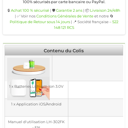
100% sécurisés par carte bancaire ou PayPal.
🔒
Achat 100 % sécurisé
| 🛡️
Garantie 2 ans
| 📦
Livraison 24/48h
| ✅ Voir nos
Conditions Générales de Vente
et notre 🔄
Politique de Retour sous 14 jours
| 📍 Société française –
522
148 121 RCS
Contenu du Colis
1 x Batteries Lithium-Ion 3.0V
CR123A
1 x Application iOS/Android
Manuel d'utilisation LH-302FK
- EN