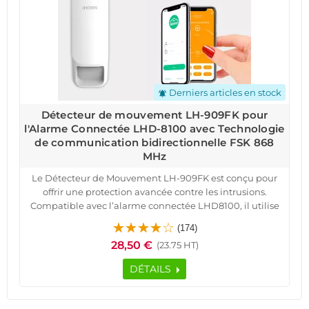
Derniers articles en stock
notifications_active
Détecteur de mouvement LH-909FK pour
l'Alarme Connectée LHD-8100 avec Technologie
de communication bidirectionnelle FSK 868
MHz
Le Détecteur de Mouvement LH-909FK est conçu pour
offrir une protection avancée contre les intrusions.
Compatible avec l’alarme connectée LHD8100, il utilise
une technologie PIR haute précision pour détecter les
(174)
mouvements humains avec une portée de 12 mètres et
28,50 €
(23.75 HT)
un angle de 15°. Grâce à sa communication
bidirectionnelle FSK 868 MHz, il garantit une connexion
DÉTAILS
fiable et sécurisée avec votre système d’alarme.
Doté d’un cryptage AES avancé, il protège vos données
contre les tentatives de piratage. Sa double immunité à