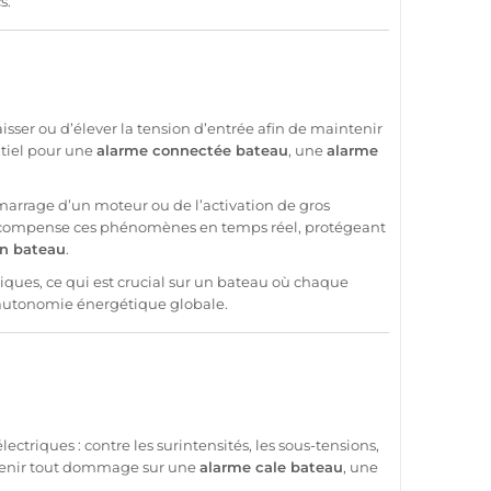
s.
baisser ou d’élever la tension d’entrée afin de maintenir
ntiel pour une
alarme
connectée
bateau
, une
alarme
marrage d’un moteur ou de l’activation de gros
ompense ces phénomènes en temps réel, protégeant
on
bateau
.
iques, ce qui est crucial sur un
bateau
où chaque
l’autonomie énergétique globale.
ectriques : contre les surintensités, les sous-tensions,
prévenir tout dommage sur une
alarme
cale
bateau
, une