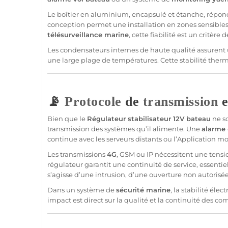
Le boîtier en aluminium, encapsulé et étanche, répond a
conception permet une installation en zones sensibles
télésurveillance
marine
, cette fiabilité est un critère
Les condensateurs internes de haute qualité assurent 
une large plage de températures. Cette stabilité ther
📡
Protocole
de
transmission
e
Bien que le
Régulateur
stabilisateur
12V
bateau
ne so
transmission
des systèmes qu’il alimente. Une
alarme
continue avec les serveurs distants ou l’
Application
mob
Les transmissions
4G
,
GSM
ou IP nécessitent une tensio
régulateur
garantit une continuité de service, essentie
s’agisse d’une intrusion, d’une ouverture non autorisé
Dans un
système
de
sécurité
marine
, la stabilité él
impact est direct sur la qualité et la continuité des c