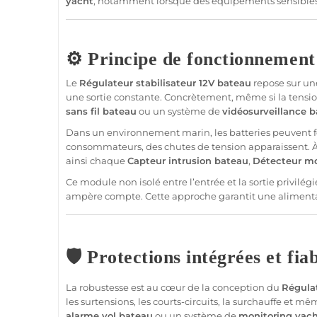
yacht
, notamment lorsque des équipements sensibles 
⚙️ Principe de fonctionnement
Le
Régulateur
stabilisateur
12V
bateau
repose sur un
une
sortie
constante. Concrètement, même si la tension
sans fil
bateau
ou un
système
de
vidéosurveillance
b
Dans un environnement marin, les batteries peuvent fou
consommateurs, des chutes de tension apparaissent. À l
ainsi chaque
Capteur
intrusion
bateau
,
Détecteur
mo
Ce
module
non isolé entre l’entrée et la
sortie
privilégi
ampère compte. Cette approche garantit une
aliment
🛡️ Protections intégrées et fia
La robustesse est au cœur de la conception du
Régula
les surtensions, les courts-circuits, la surchauffe et 
alarme
vol
bateau
ou un
système
de
monitoring
yac