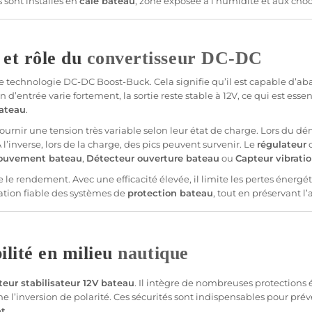
sont installés en
cale
bateau
, zone exposée à l’humidité et aux choc
 et rôle du
convertisseur
DC-DC
e technologie
DC-DC
Boost-Buck
. Cela signifie qu’il est capable d’a
 d’entrée varie fortement, la
sortie
reste stable à
12V
, ce qui est esse
ateau
.
rnir une tension très variable selon leur état de charge. Lors du dé
’inverse, lors de la charge, des pics peuvent survenir. Le
régulateur
c
uvement
bateau
,
Détecteur
ouverture
bateau
ou
Capteur
vibrati
e le rendement. Avec une efficacité élevée, il limite les pertes énergét
ation
fiable
des systèmes de
protection
bateau
, tout en préservant 
bilité en milieu
nautique
teur
stabilisateur
12V
bateau
. Il intègre de nombreuses protections él
même l’inversion de polarité. Ces sécurités sont indispensables pour 
ht
.