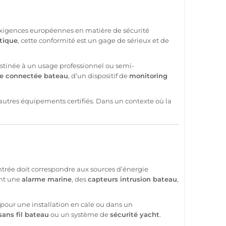
s exigences européennes en matière de
sécurité
tique
, cette conformité est un gage de sérieux et de
stinée à un usage
professionnel
ou semi-
e
connectée
bateau
, d’un dispositif de
monitoring
 autres équipements certifiés. Dans un contexte où la
ntrée doit correspondre aux sources d’énergie
ent une
alarme
marine
, des
capteurs intrusion
bateau
,
 pour une installation en cale ou dans un
ans fil
bateau
ou un
système
de
sécurité
yacht
.