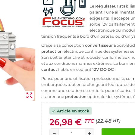
Le
Régulateur stabilis
garantir une alimentat
exigeants. Il accepte u
sortie 12V parfaitemen
électronique ou module
tension fréquents à bord d’un bateau ou d’un ya
Grâce à sa conception
convertisseur
Boost-Buck
protection
électrique continue des systèmes sen
Son boîtier étanche et robuste, conforme aux no
et aux conditions marines extrêmes. Le bornier s
contact
fiable en courant
12V DC-DC
.
Pensé pour une utilisation professionnelle, ce
m
embarquées tout en prolongeant leur durée de 
comme une solution essentielle pour sécuriser le
zoom_out_map
assurer une
protection
optimale des systèmes 
Article en stock
check
26,98 €
TTC
(22.48
)
HT
remove
add