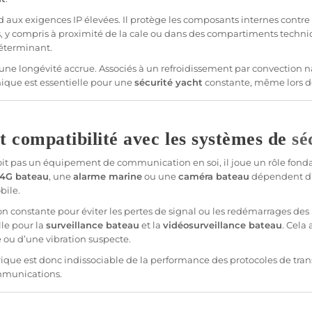
ux exigences IP élevées. Il protège les composants internes contre l’e
, y compris à proximité de la cale ou dans des compartiments techniq
 déterminant.
une longévité accrue. Associés à un refroidissement par convection na
mique est essentielle pour une
sécurité
yacht
constante, même lors d
t compatibilité avec les systèmes de
sé
it pas un équipement de communication en soi, il joue un rôle fonda
 4G
bateau
, une
alarme
marine
ou une
caméra
bateau
dépendent d
ile.
n constante pour éviter les pertes de signal ou les redémarrages des m
lle pour la
surveillance
bateau
et la
vidéosurveillance
bateau
. Cela 
e ou d’une vibration suspecte.
ectrique est donc indissociable de la performance des protocoles de
tra
ommunications.