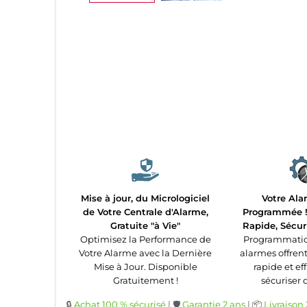
Mise à jour, du Micrologiciel
Votre Ala
de Votre Centrale d'Alarme,
Programmée ! 
Gratuite "à Vie"
Rapide, Sécur
Optimisez la Performance de
Programmatio
Votre Alarme avec la Dernière
alarmes offren
Mise à Jour. Disponible
rapide et ef
Gratuitement !
sécuriser 
🔒
Achat 100 % sécurisé
| 🛡️
Garantie 2 ans
| 📦
Livraison