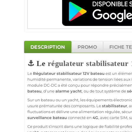
DESCRIPTION
PROMO
FICHE T
⚓ Le
régulateur
stabilisateur
Le
Régulateur
stabilisateur
12V
bateau
est un élémen
humidité permanente, variations de tension liées aux 
module
DC-DC
a été conçu pour répondre précisément
bateau
, d’une
alarme
yacht
, ou de tout
système
de
sé
Sur un
bateau
ou un
yacht
, les équipements électroni
usure prématurée des composants. Le
stabilisateur
, 
fluctuations et délivre une
alimentation
régulée, sécur
surveillance
bateau
connecté
en
4G
, avec
carte SIM
,
s
Ce produit s’inscrit dans une logique de fiabilité
profes