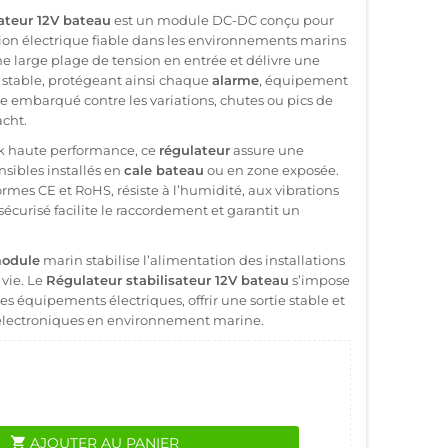
ateur 12V bateau
est un module DC-DC conçu pour
ion électrique fiable dans les environnements marins
ne large plage de tension en entrée et délivre une
t stable, protégeant ainsi chaque
alarme
, équipement
 embarqué contre les variations, chutes ou pics de
cht.
 haute performance, ce
régulateur
assure une
sibles installés en
cale bateau
ou en zone exposée.
rmes CE et RoHS, résiste à l’humidité, aux vibrations
écurisé facilite le raccordement et garantit un
odule
marin stabilise l’alimentation des installations
vie. Le
Régulateur stabilisateur 12V bateau
s’impose
s équipements électriques, offrir une sortie stable et
électroniques en environnement marine.
shopping_cart
AJOUTER AU PANIER