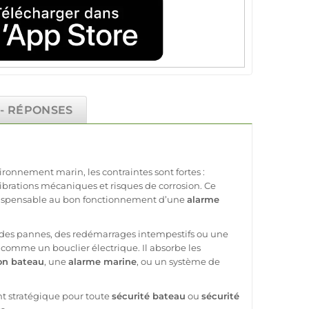
 - RÉPONSES
onnement marin, les contraintes sont fortes :
ibrations
mécaniques et risques de corrosion. Ce
dispensable au bon fonctionnement d’une
alarme
r des pannes, des redémarrages intempestifs ou une
t comme un bouclier électrique. Il absorbe les
ion
bateau
, une
alarme
marine
, ou un
système
de
ant stratégique pour toute
sécurité
bateau
ou
sécurité