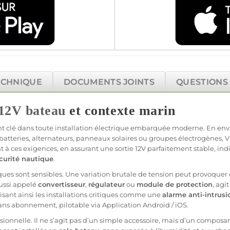
ECHNIQUE
DOCUMENTS JOINTS
QUESTIONS
12V
bateau
et contexte marin
t clé dans toute installation électrique embarquée moderne. En envir
batteries, alternateurs, panneaux solaires ou groupes électrogènes,
V
 à ces exigences, en assurant une
sortie
12V
parfaitement stable, in
curité
nautique
.
ques sont sensibles. Une variation brutale de tension peut provoque
aussi appelé
convertisseur
,
régulateur
ou
module
de
protection
, agi
isant ainsi les installations critiques comme une
alarme
anti-intrus
ans abonnement
, pilotable via
Application
Android
/
iOS
.
sionnelle
. Il ne s’agit pas d’un simple accessoire, mais d’un compos