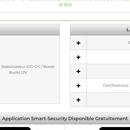
121 RCS
L
P
 Stabilisateur (DC-DC / Boost-
Buck) 12V
Certifications
Application Smart-Security Disponible Gratuitement