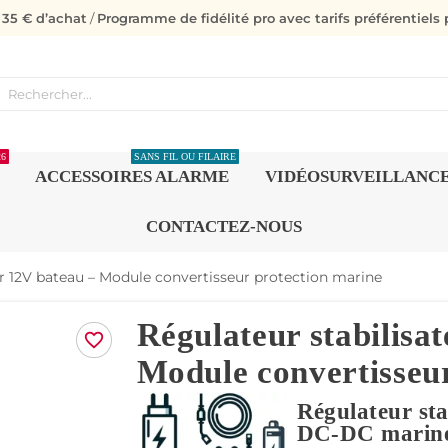
s 35 € d’achat
/
Programme de fidélité pro avec tarifs préférentiels p
26
SANS FIL OU FILAIRE
ACCESSOIRES ALARME
VIDÉOSURVEILLANC
CONTACTEZ-NOUS
ur 12V bateau – Module convertisseur protection marine
Régulateur stabilisa
favorite_border
Module convertisseu
Régulateur st
DC-DC marine 