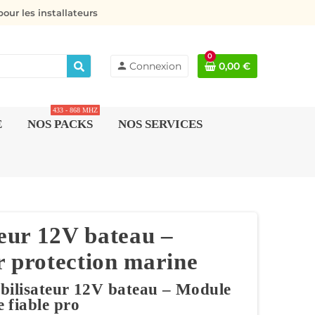
our les installateurs
0
person
Connexion
0,00 €
433 - 868 MHZ
E
NOS PACKS
NOS SERVICES
teur 12V bateau –
r protection marine
abilisateur 12V bateau – Module
fiable pro