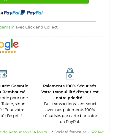
demain
avec Click and Collect
urée: Garantie
Paiements 100% Sécurisés.
ou Remboursé'
Votre tranquillité d'esprit est
antie pour une
notre priorité !
 Totale, sinon
Des transactions sans souci
! Pour votre
avec nos paiements 100%
té d'esprit !
sécurisés par carte bancaire
ou PayPal.
e de Retour sous 14 jours
| 📍 Société française –
522 148