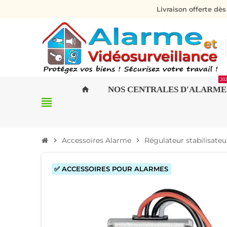
Livraison offerte dè
20
NOS CENTRALES D'ALARME
home
view_headline
Accessoires Alarme
Régulateur stabilisate
chevron_right
chevron_right
✅ ACCESSOIRES POUR ALARMES