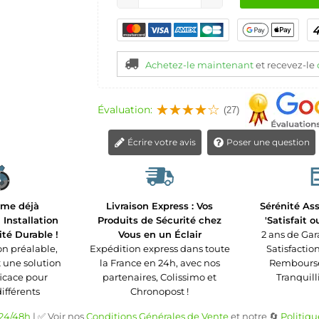
Achetez-le maintenant
et recevez-le
Évaluation:
(27)
Écrire votre avis
Poser une question
rme déjà
Livraison Express : Vos
Sérénité Ass
Installation
Produits de Sécurité chez
'Satisfait 
ité Durable !
Vous en un Éclair
2 ans de Gar
n préalable,
Expédition express dans toute
Satisfaction
t une solution
la France en 24h, avec nos
Remboursé 
ficace pour
partenaires, Colissimo et
Tranquilli
différents
Chronopost !
 24/48h
| ✅ Voir nos
Conditions Générales de Vente
et notre 🔄
Politiqu