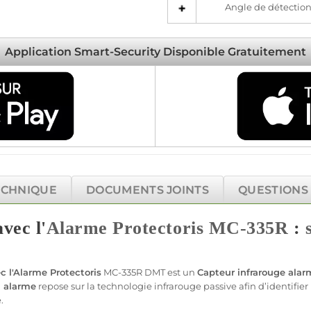
Angle de détection 
Application Smart-Security Disponible Gratuitement
ECHNIQUE
DOCUMENTS JOINTS
QUESTIONS
vec l'
Alarme
Protectoris
MC-335R
:
 l'
Alarme
Protectoris
MC-335R
DMT est un
Capteur
infrarouge
alar
R
alarme
repose sur la technologie infrarouge passive afin d’identifier
.