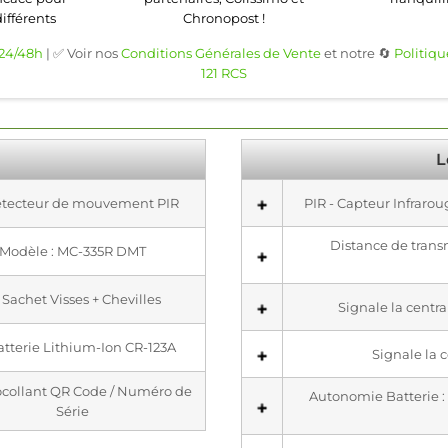
différents
Chronopost !
 24/48h
| ✅ Voir nos
Conditions Générales de Vente
et notre 🔄
Politiqu
121 RCS
L
Détecteur de mouvement PIR
PIR - Capteur Infraro
Distance de transm
Modèle : MC-335R DMT
x Sachet Visses + Chevilles
Signale la centr
Batterie Lithium-Ion CR-123A
Signale la c
tocollant QR Code / Numéro de
Autonomie Batterie : 3
Série