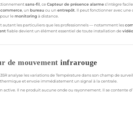
onctionnement
sans-fil
, ce
Capteur
de
présence
alarme
s’intègre faci
n
commerce
, un
bureau
ou un
entrepôt
. Il peut fonctionner avec une
pour le
monitoring
à distance.
nt autant les particuliers que les professionnels — notamment les
com
ent
fiable
devient un élément essentiel de toute installation de
vidéo
ur de mouvement
infrarouge
35R
analyse les variations de
Température
dans son champ de
survei
on thermique et envoie immédiatement un signal à la
centrale
.
 active. Il ne produit aucune onde ou rayonnement. Il se contente 