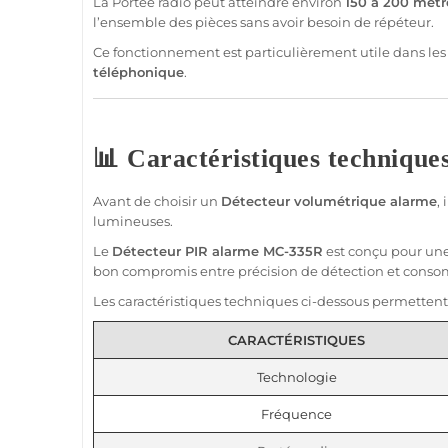
La
Portée
radio peut atteindre environ
150 à 200 mètr
l’ensemble des pièces sans avoir besoin de répéteur.
Ce fonctionnement est particulièrement utile dans les 
téléphonique
.
📊 Caractéristiques technique
Avant de choisir un
Détecteur
volumétrique
alarme
,
lumineuses.
Le
Détecteur
PIR
alarme
MC-335R
est conçu pour une
bon compromis entre précision de détection et cons
Les caractéristiques techniques ci-dessous permettent 
CARACTÉRISTIQUES
Technologie
Fréquence