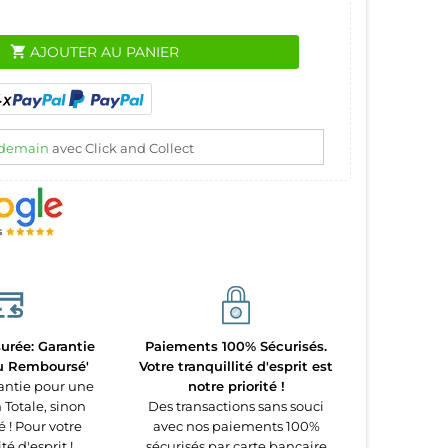
shopping_cart
AJOUTER AU PANIER
demain
avec Click and Collect
urée: Garantie
Paiements 100% Sécurisés.
ou Remboursé'
Votre tranquillité d'esprit est
antie pour une
notre priorité !
 Totale, sinon
Des transactions sans souci
! Pour votre
avec nos paiements 100%
té d'esprit !
sécurisés par carte bancaire