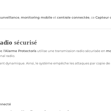
surveillance
,
monitoring mobile
et
centrale
connectée
, ce
Capteur
adio
sécurisé
c l'
Alarme
Protectoris
utilise une
transmission
radio sécurisée en
mo
al radio.
iant dynamique. Ainsi, le
système
empêche les attaques par copie de 
nnecté