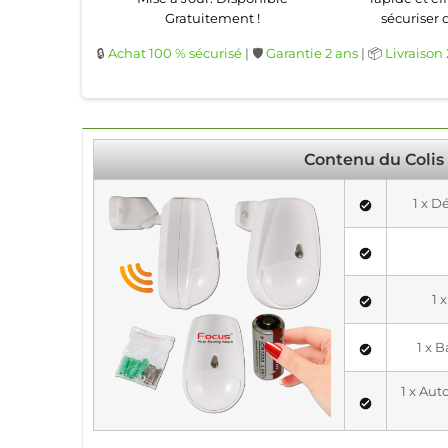
Gratuitement !
sécuriser 
🔒
Achat 100 % sécurisé
| 🛡️
Garantie 2 ans
| 📦
Livraison
Contenu du Colis
1 x 
1 
1 x 
1 x Au