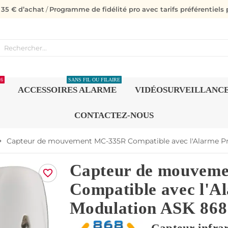
s 35 € d’achat
/
Programme de fidélité pro avec tarifs préférentiels p
26
SANS FIL OU FILAIRE
ACCESSOIRES ALARME
VIDÉOSURVEILLANC
CONTACTEZ-NOUS
Capteur de mouvement MC-335R Compatible avec l'Alarme Pr
n_right
Capteur de mouvem
favorite_border
Compatible avec l'Al
Modulation ASK 86