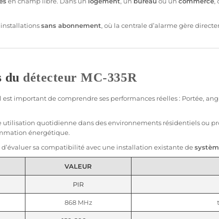
es
en champ libre. Dans un
logement
, un
bureau
ou un
commerce
,
installations
sans abonnement
, où la
centrale
d’
alarme
gère directe
s du
détecteur
MC-335R
 il est important de comprendre ses performances réelles :
Portée
, an
 utilisation quotidienne dans des environnements résidentiels ou pr
ommation énergétique.
d’évaluer sa compatibilité avec une installation existante de
systèm
VALEUR
PIR
868 MHz