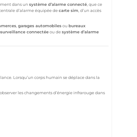
lement dans un
système
d’
alarme
connecté
, que ce
centrale
d’
alarme
équipée de
carte sim
, d’un accès
merces
,
garages
automobiles
ou
bureaux
surveillance
connectée
ou de
système
d’
alarme
llance
. Lorsqu’un corps humain se déplace dans la
d’observer les changements d’énergie infrarouge dans