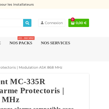
our les installateurs
0
person
Connexion
0,00 €
433 - 868 MHZ
E
NOS PACKS
NOS SERVICES
otectoris | Modulation ASK 868 MHz
ent MC-335R
arme Protectoris |
8 MHz