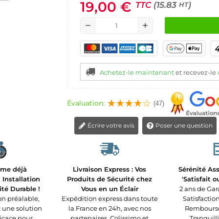
19,00 €
TTC
(15.83
)
HT
remove
add
Achetez-le maintenant
et recevez-le
Évaluation:
(47)
Écrire votre avis
Poser une question
rme déjà
Livraison Express : Vos
Sérénité Ass
Installation
Produits de Sécurité chez
'Satisfait 
ité Durable !
Vous en un Éclair
2 ans de Gar
n préalable,
Expédition express dans toute
Satisfaction
t une solution
la France en 24h, avec nos
Remboursé 
ficace pour
partenaires, Colissimo et
Tranquilli