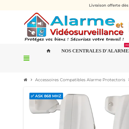
Livraison offerte dè
20
NOS CENTRALES D'ALARME
home
view_headline
Accessoires Compatibles Alarme Protectoris
chevron_right
chevro
✅ ASK 868 MHZ