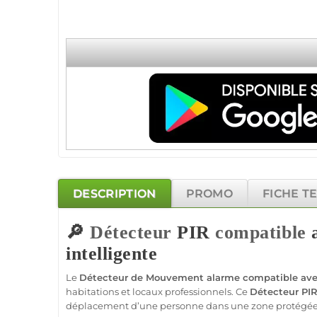
DESCRIPTION
PROMO
FICHE T
🔎
Détecteur
PIR
compatible
a
intelligente
Le
Détecteur de Mouvement
alarme
compatible
avec
habitations et locaux professionnels. Ce
Détecteur
PI
déplacement d’une personne dans une zone protégée