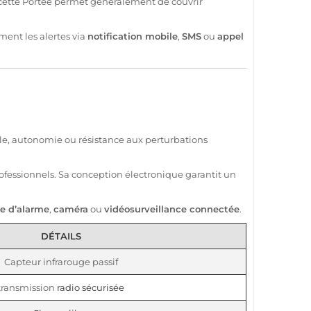
 cette
Portée
permet généralement de couvrir
ment les alertes via
notification mobile
,
SMS
ou
appel
gle, autonomie ou résistance aux perturbations
ofessionnels. Sa conception électronique garantit un
e
d’
alarme
,
caméra
ou
vidéosurveillance
connectée
.
DÉTAILS
Capteur
infrarouge passif
transmission
radio sécurisée