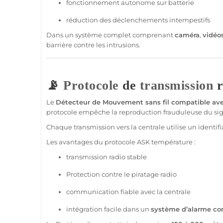
fonctionnement autonome sur batterie
réduction des déclenchements intempestifs
Dans un
système
complet comprenant
caméra
,
vidéo
barrière contre les intrusions.
📡
Protocole
de
transmission
r
Le
Détecteur de Mouvement
sans fil
compatible
ave
protocole
empêche la reproduction frauduleuse du sign
Chaque
transmission
vers la
centrale
utilise un identif
Les avantages du
protocole
ASK
température
:
transmission
radio stable
Protection
contre le piratage radio
communication
fiable
avec la
centrale
intégration facile dans un
système
d’
alarme
co