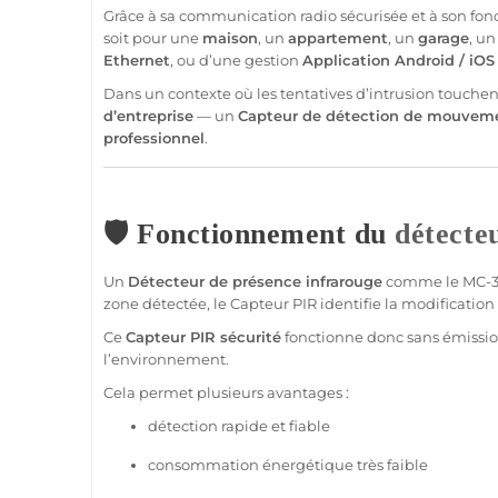
Grâce à sa communication radio sécurisée et à son f
soit pour une
maison
, un
appartement
, un
garage
, u
Ethernet
, ou d’une gestion
Application
Android
/
iOS
Dans un contexte où les tentatives d’intrusion touche
d’entreprise
— un
Capteur
de détection de mouvem
professionnel
.
🛡️ Fonctionnement du
détecte
Un
Détecteur
de
présence
infrarouge
comme le
MC-3
zone détectée, le
Capteur
PIR identifie la modificati
Ce
Capteur
PIR
sécurité
fonctionne donc sans émission
l’environnement.
Cela permet plusieurs avantages :
détection rapide et
fiable
consommation énergétique très faible