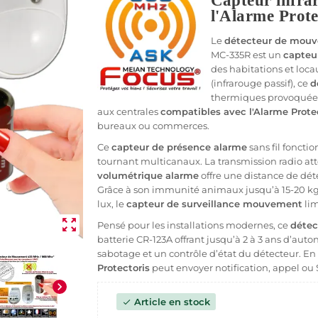
Capteur infra
l'Alarme Prot
Le
détecteur de mouve
MC-335R est un
capteu
des habitations et loca
(infrarouge passif), ce
d
thermiques provoquées
aux centrales
compatibles avec l'Alarme Prote
bureaux ou commerces.
Ce
capteur de présence alarme
sans fil fonct
tournant multicanaux. La transmission radio at
volumétrique alarme
offre une distance de déte
Grâce à son immunité animaux jusqu’à 15-20 kg 
lux, le
capteur de surveillance mouvement
lim
zoom_out_map
Pensé pour les installations modernes, ce
détec
batterie CR-123A offrant jusqu’à 2 à 3 ans d’aut
sabotage et un contrôle d’état du détecteur. En c
Protectoris
peut envoyer notification, appel ou 
chevron_right
Article en stock
check