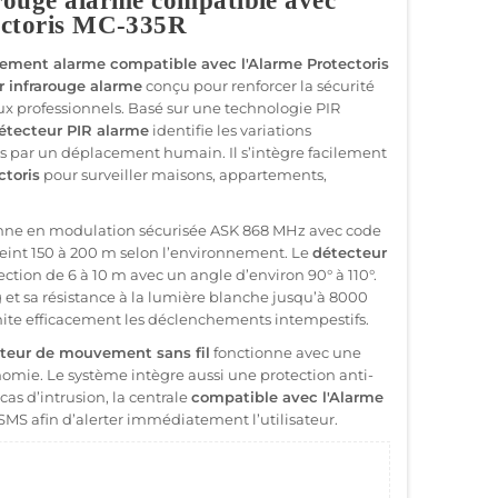
rouge alarme compatible avec
ectoris MC-335R
ment alarme compatible avec l'Alarme Protectoris
r infrarouge alarme
conçu pour renforcer la sécurité
ux professionnels. Basé sur une technologie PIR
étecteur PIR alarme
identifie les variations
 par un déplacement humain. Il s’intègre facilement
ctoris
pour surveiller maisons, appartements,
ionne en modulation sécurisée ASK 868 MHz avec code
teint 150 à 200 m selon l’environnement. Le
détecteur
ction de 6 à 10 m avec un angle d’environ 90° à 110°.
et sa résistance à la lumière blanche jusqu’à 8000
ite efficacement les déclenchements intempestifs.
teur de mouvement sans fil
fonctionne avec une
onomie. Le système intègre aussi une protection anti-
as d’intrusion, la centrale
compatible avec l'Alarme
SMS afin d’alerter immédiatement l’utilisateur.