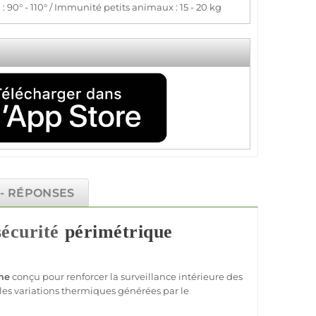
: 90° - 110° / Immunité petits animaux : 15 - 20 kg
 - RÉPONSES
sécurité
périmétrique
me
conçu pour renforcer la
surveillance
intérieure des
 les variations thermiques générées par le