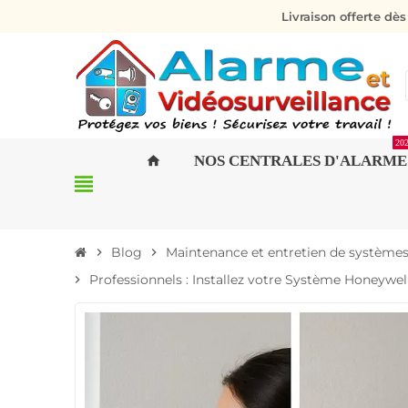
Livraison offerte dè
20
NOS CENTRALES D'ALARME
home
view_headline
Blog
Maintenance et entretien de système
chevron_right
chevron_right
Professionnels : Installez votre Système Honeywell
chevron_right