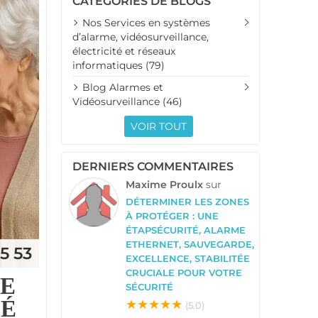
CATÉGORIES DE BLOGS
Nos Services en systèmes
d’alarme, vidéosurveillance,
électricité et réseaux
informatiques (79)
Blog Alarmes et
Vidéosurveillance (46)
VOIR TOUT
DERNIERS COMMENTAIRES
Maxime Proulx
sur
DÉTERMINER LES ZONES
À PROTÉGER : UNE
ÉTAPSÉCURITÉ, ALARME
ETHERNET, SAUVEGARDE,
5 53
EXCELLENCE, STABILITÉE
CRUCIALE POUR VOTRE
ME
SÉCURITÉ
SÉ
★★★★★
(5.0)