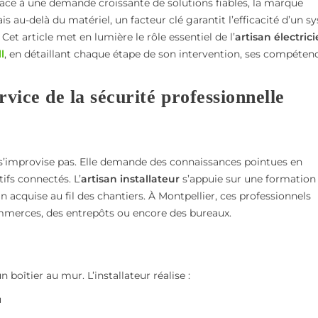
ce à une demande croissante de solutions fiables, la marque
spécialiste
au-delà du matériel, un facteur clé garantit l’efficacité d’un s
. Cet article met en lumière le rôle essentiel de l’
artisan électric
l
, en détaillant chaque étape de son intervention, ses compéten
rvice de la sécurité professionnelle
s’improvise pas. Elle demande des connaissances pointues en
ifs connectés. L’
artisan installateur
s’appuie sur une formation
n acquise au fil des chantiers. À Montpellier, ces professionnels
mmerces, des entrepôts ou encore des bureaux.
boîtier au mur. L’installateur réalise :
u