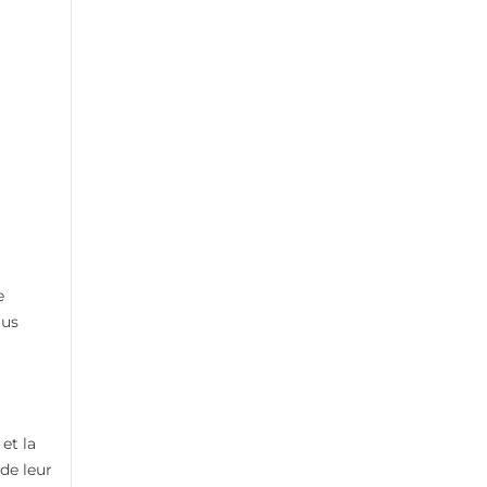
e
lus
et la
de leur