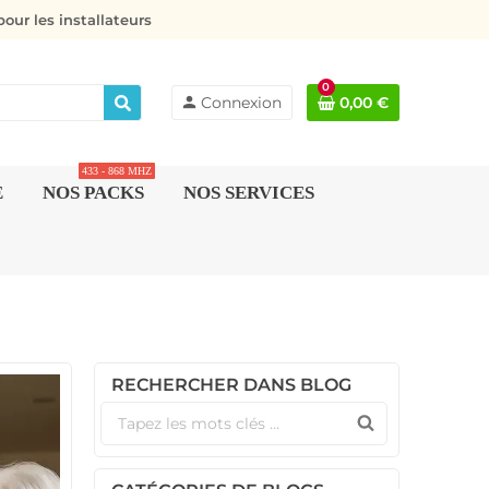
our les installateurs
0
person
Connexion
0,00 €
433 - 868 MHZ
E
NOS PACKS
NOS SERVICES
RECHERCHER DANS BLOG