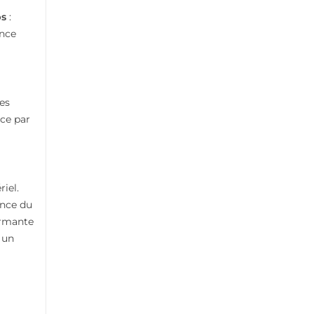
ps
:
ance
les
nce par
iel.
ance du
formante
à un