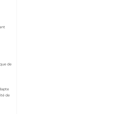
ant
ique de
adapte
ité de