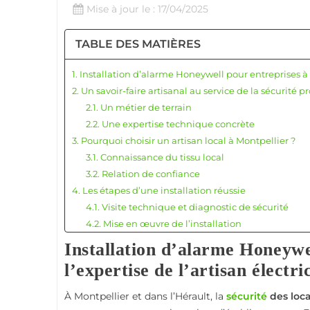
Mise à jour le : 17/04/2025
TABLE DES MATIÈRES
1. Installation d’alarme Honeywell pour entreprises à M
2. Un savoir-faire artisanal au service de la sécurité p
2.1. Un métier de terrain
2.2. Une expertise technique concrète
3. Pourquoi choisir un artisan local à Montpellier ?
3.1. Connaissance du tissu local
3.2. Relation de confiance
4. Les étapes d’une installation réussie
4.1. Visite technique et diagnostic de sécurité
4.2. Mise en œuvre de l’installation
4.3. Formation et accompagnement
Installation d’alarme Honeywe
5. Le choix d’un matériel fiable : Honeywell
l’expertise de l’artisan électri
6. L’intervention dans différents secteurs d’activité
7. Un engagement sur le long terme
À Montpellier et dans l’Hérault, la
sécurité
des loca
8. Témoignages clients et retours d’expérience