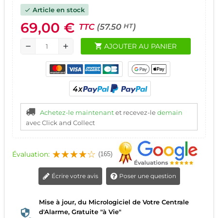
Article en stock
check
69,00 €
TTC
(57.50
)
HT
shopping_cart
AJOUTER AU PANIER
remove
add
Achetez-le maintenant
et recevez-le
demain
avec Click and Collect
Évaluation:
(165)
Écrire votre avis
Poser une question
Mise à jour, du Micrologiciel de Votre Centrale
d'Alarme, Gratuite "à Vie"