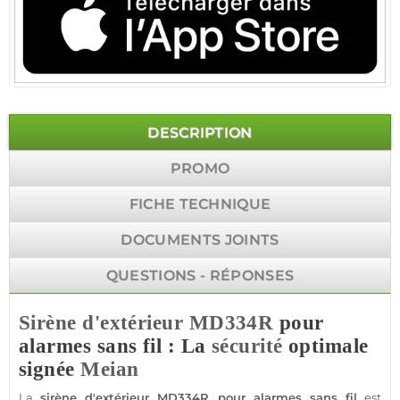
DESCRIPTION
PROMO
FICHE TECHNIQUE
DOCUMENTS JOINTS
QUESTIONS - RÉPONSES
Sirène d'extérieur
MD334R
pour
alarmes sans fil : La
sécurité
optimale
signée
Meian
La
sirène d'extérieur
MD334R
pour alarmes sans fil
est