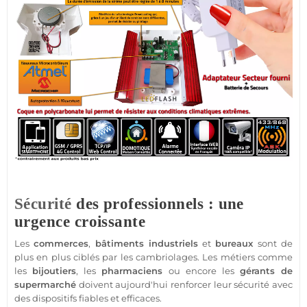
Sécurité
des professionnels : une
urgence croissante
Les
commerces
,
bâtiments industriels
et
bureaux
sont de
plus en plus ciblés par les cambriolages. Les métiers comme
les
bijoutiers
, les
pharmaciens
ou encore les
gérants de
supermarché
doivent aujourd'hui renforcer leur
sécurité
avec
des dispositifs fiables et efficaces.