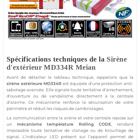
Spécifications techniques de la
Sirène
d'extérieur
MD334R
Meian
Avant de détailler le tableau technique, rappelons que la
sirène
extérieure
MD334R
est équipée d'une
protection
anti-
sabotage avancée. Elle signale toute tentative d’arrachement,
d’ouverture ou de vandalisme directement à la
centrale
d'alarme
. Ce mécanisme renforce la sécurisation de votre
périmètre et réduit les risques de cambriolages.
La communication entre la
sirène
et votre
centrale
repose sur
un
mécanisme
température
Rolling CODE
, rendant
impossible toute tentative de clonage ou de
brouillage
de
signal. L’indicateur
LED
présent sur l’appareil permet de