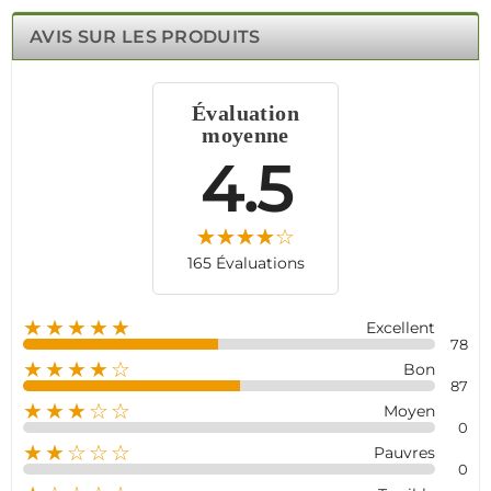
sabotage.Contrôlable à distance via application mobile,
il vous tient informé en temps réel de l'état de votre
AVIS SUR LES PRODUITS
sécurité. Fiable et efficace, le détecteur de fumée
MD2105R est la solution de sécurité qu'il vous faut.
Évaluation
moyenne
4.5
165 Évaluations
★★★★★
Excellent
78
★★★★☆
Bon
87
★★★☆☆
Moyen
0
★★☆☆☆
Pauvres
0