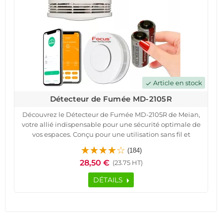
Article en stock
check
Détecteur de Fumée MD-2105R
Découvrez le Détecteur de Fumée MD-2105R de Meian,
votre allié indispensable pour une sécurité optimale de
vos espaces. Conçu pour une utilisation sans fil et
connectée, ce dispositif est parfait pour protéger
(184)
maisons, appartements, locaux professionnels et bien
28,50 €
(23.75 HT)
plus.Avec une alimentation par batteries Lithium-Ion
garantissant jusqu'à 3 ans d'autonomie, le MD-2105R offre
DÉTAILS
une couverture complète grâce à sa détection à 360° et
sa technologie de transmission radio sécurisée. Facile à
installer, il intègre une sirène interne de 85 dB et une
fonction d'auto-protection contre le