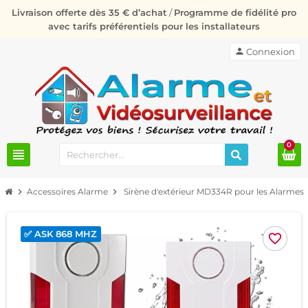
Livraison offerte dès 35 € d’achat
/
Programme de fidélité pro
avec tarifs préférentiels pour les installateurs
person
Connexion
0
view_headline
chevron_right
Accessoires Alarme
chevron_right
Sirène d'extérieur MD334R pour les Alarmes 
✅ ASK 868 MHZ
favorite_border