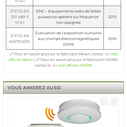
V1.9.2
📑 ETSI EN
EMC – Équipements radio de faible
301 489-3
puissance opérant sur fréquence
2013
V1.6.1
non assignée
Évaluation de l’exposition humaine
📑 ETSI EN
aux champs électromagnétiques
2010
62479:2010
(CEM)
🔗 Pour en savoir plus sur le fabricant Meian, visitez : 👉
site
officiel Meian
/ 🔗 Pour en savoir plus sur le fabricant iHORN,
visitez le : 👉
site officiel iHORN
VOUS AIMEREZ AUSSI