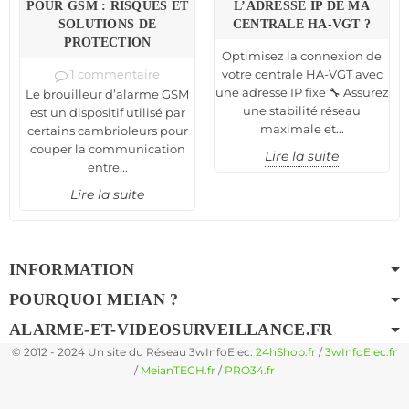
POUR GSM : RISQUES ET
L’ADRESSE IP DE MA
SOLUTIONS DE
CENTRALE HA-VGT ?
PROTECTION
Optimisez la connexion de
1 commentaire
votre centrale HA-VGT avec
une adresse IP fixe 🔧 Assurez
Le brouilleur d’alarme GSM
une stabilité réseau
est un dispositif utilisé par
maximale et...
certains cambrioleurs pour
couper la communication
Lire la suite
entre...
Lire la suite
INFORMATION
POURQUOI MEIAN ?
ALARME-ET-VIDEOSURVEILLANCE.FR
© 2012 - 2024 Un site du Réseau 3wInfoElec:
24hShop.fr
/
3wInfoElec.fr
/
MeianTECH.fr
/
PRO34.fr