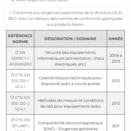
file_download
✅ Conforme aux exigences essentielles de la directive CE et
RED. Voici un tableau des normes de conformité appliquées
aux produits Meian.
RÉFÉRENCE
DÉSIGNATION / DOMAINE
ANNÉE
NORME
📑 EN
Sécurité des équipements
2006 à
60950-1 +
informatiques (alimentation, chocs
2013
A11/A1/A12/A2
électriques, etc.)
📑 ETSI EN
Caractéristiques techniques pour
300 220-1
2012
dispositifs radio à courte portée
V2.4.1
📑 ETSI EN
Méthodes de mesure et conditions
300 220-2
2012
de test pour équipements radio
V2.4.1
📑 ETSI EN
Compatibilité électromagnétique
301 489-1
2011
(EMC) – Exigences générales