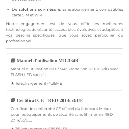
De
solutions sur-mesure
,
sans abonnement
,
compatibles
carte SIM
et Wi-Fi.
Notre engagement est de vous offrir les meilleures
technologies de
sécurité
, accessibles, évolutives et adaptées à
vos besoins spécifiques, que vous soyez particulier ou
professionnel
.
📘 Manuel d'utilisation MD-334R
Manuel d'utilisation MD-334R Sirène Son 100-105 dB avec
FLASH LED sans fil
Téléchargement (4.36MB)
file_download
📘 Certificat CE - RED 2014/53/UE
Certificat de conformité CE officiel du fabricant Meian
pour les équipements de sécurité sans fil – norme RED
2014/53/UE.
Téléchargement (689.56KB)