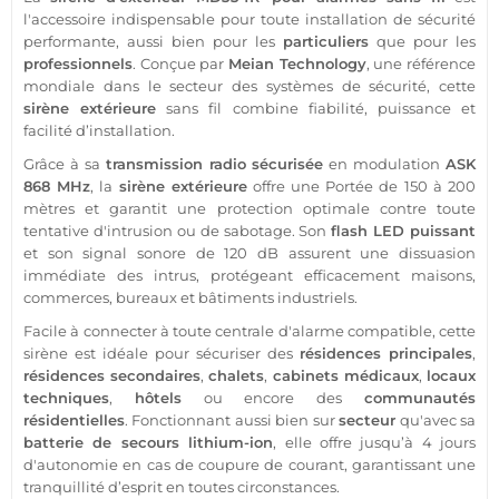
l'accessoire indispensable pour toute installation de
sécurité
performante, aussi bien pour les
particuliers
que pour les
professionnels
. Conçue par
Meian Technology
, une référence
mondiale dans le secteur des systèmes de
sécurité
, cette
sirène
extérieure
sans fil combine fiabilité, puissance et
facilité d’installation.
Grâce à sa
transmission
radio sécurisée
en modulation
ASK
868 MHz
, la
sirène
extérieure
offre une
Portée
de 150 à 200
mètres et garantit une
protection
optimale contre toute
tentative d'intrusion ou de sabotage. Son
flash
LED
puissant
et son signal sonore de 120 dB assurent une dissuasion
immédiate des intrus, protégeant efficacement
maisons
,
commerces
,
bureaux
et
bâtiments industriels
.
Facile à connecter à toute
centrale d'alarme
compatible
, cette
sirène
est idéale pour sécuriser des
résidences
principales
,
résidences
secondaires
,
chalets
,
cabinets
médicaux
,
locaux
techniques
,
hôtels
ou encore des
communautés
résidentielles
. Fonctionnant aussi bien sur
secteur
qu'avec sa
batterie de secours lithium-ion
, elle offre jusqu’à 4 jours
d'autonomie en cas de coupure de courant, garantissant une
tranquillité d’esprit en toutes circonstances.