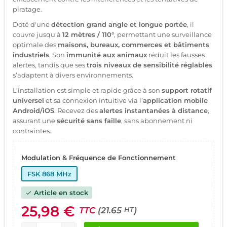
piratage.
Doté d'une
détection grand angle et longue portée
, il
couvre jusqu'à
12 mètres / 110°
, permettant une surveillance
optimale des
maisons, bureaux, commerces et bâtiments
industriels
. Son
immunité aux animaux
réduit les fausses
alertes, tandis que ses
trois niveaux de sensibilité réglables
s’adaptent à divers environnements.
L’installation est simple et rapide grâce à son
support rotatif
universel
et sa connexion intuitive via l’
application mobile
Android/iOS
. Recevez des
alertes instantanées à distance
,
assurant une
sécurité sans faille
, sans abonnement ni
contraintes.
Modulation & Fréquence de Fonctionnement
FSK 868 MHz
Article en stock
check
25,98 €
TTC
(21.65
)
HT