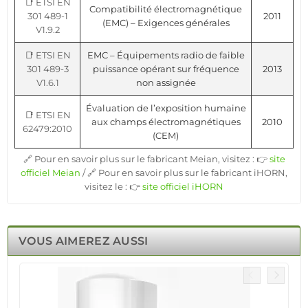
📑 ETSI EN
Compatibilité électromagnétique
301 489-1
2011
(EMC) – Exigences générales
V1.9.2
📑 ETSI EN
EMC – Équipements radio de faible
301 489-3
puissance opérant sur fréquence
2013
V1.6.1
non assignée
Évaluation de l’exposition humaine
📑 ETSI EN
aux champs électromagnétiques
2010
62479:2010
(CEM)
🔗 Pour en savoir plus sur le fabricant Meian, visitez : 👉
site
officiel Meian
/ 🔗 Pour en savoir plus sur le fabricant iHORN,
visitez le : 👉
site officiel iHORN
VOUS AIMEREZ AUSSI