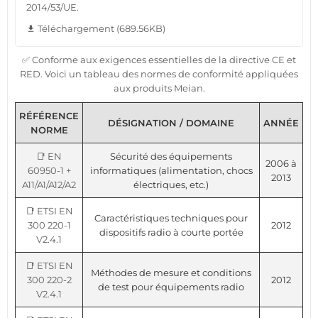
2014/53/UE.
Téléchargement (689.56KB)
file_download
✅ Conforme aux exigences essentielles de la directive CE et
RED. Voici un tableau des normes de conformité appliquées
aux produits Meian.
RÉFÉRENCE
DÉSIGNATION / DOMAINE
ANNÉE
NORME
📑 EN
Sécurité des équipements
2006 à
60950-1 +
informatiques (alimentation, chocs
2013
A11/A1/A12/A2
électriques, etc.)
📑 ETSI EN
Caractéristiques techniques pour
300 220-1
2012
dispositifs radio à courte portée
V2.4.1
📑 ETSI EN
Méthodes de mesure et conditions
300 220-2
2012
de test pour équipements radio
V2.4.1