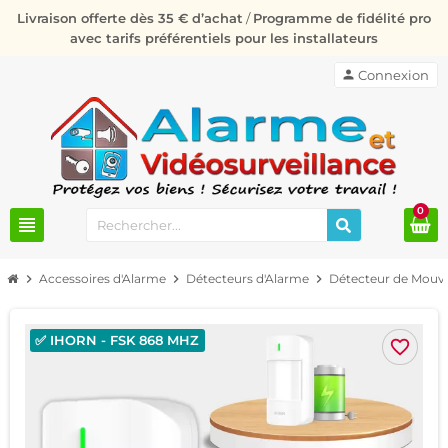
Livraison offerte dès 35 € d’achat
/
Programme de fidélité pro
avec tarifs préférentiels pour les installateurs
person
Connexion
0
view_headline
chevron_right
Accessoires d'Alarme
chevron_right
Détecteurs d'Alarme
chevron_right
Détecteur de Mou
✅ IHORN - FSK 868 MHZ
favorite_border