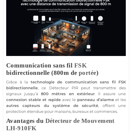
Communication sans fil
FSK
bidirectionnelle (800m de
portée
)
Grâce à la
technologie de communication sans fil
FSK
bidirectionnelle
, ce
Détecteur
PIR peut transmettre des
signaux jusqu’à
800 mètres en extérieur
. Il assure une
connexion stable et rapide
avec le
panneau d’
alarme
et les
autres capteurs du
système
de
sécurité
, offrant une
protection
étendue pour
maisons
,
bureaux
et
commerces
.
Avantages du
Détecteur de Mouvement
LH-910FK