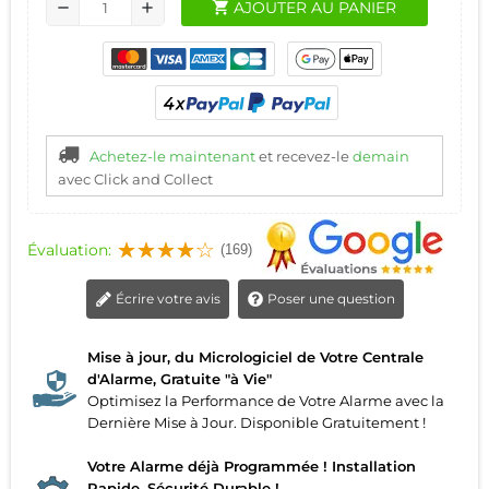
shopping_cart
AJOUTER AU PANIER
remove
add
Achetez-le maintenant
et recevez-le
demain
avec Click and Collect
Évaluation:
(169)
Écrire votre avis
Poser une question
Mise à jour, du Micrologiciel de Votre Centrale
d'Alarme, Gratuite "à Vie"
Optimisez la Performance de Votre Alarme avec la
Dernière Mise à Jour. Disponible Gratuitement !
Votre Alarme déjà Programmée ! Installation
Rapide, Sécurité Durable !