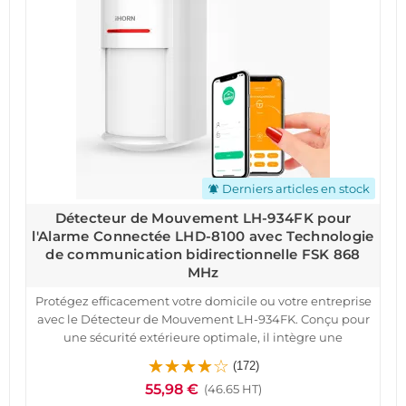
Derniers articles en stock
notifications_active
Détecteur de Mouvement LH-934FK pour
l'Alarme Connectée LHD-8100 avec Technologie
de communication bidirectionnelle FSK 868
MHz
Protégez efficacement votre domicile ou votre entreprise
avec le Détecteur de Mouvement LH-934FK. Conçu pour
une sécurité extérieure optimale, il intègre une
technologie micro-ondes et infrarouge passif,
(172)
garantissant une détection précise des mouvements
55,98 €
(46.65 HT)
humains. Son communication bidirectionnelle FSK 868