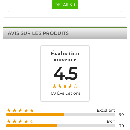
MHz assure une connexion stable avec votre système
DÉTAILS
d’alarme.
Adapté aux maisons, bureaux, commerces et bâtiments
industriels, ce détecteur résiste aux intempéries grâce à
son indice IP54 et à son matériau anti-UV. Il bénéficie
également d’une immunité aux animaux domestiques
AVIS SUR LES PRODUITS
jusqu’à 35 kg, réduisant ainsi les fausses alertes. Son
cryptage AES avancé protège vos données contre toute
tentative de piratage.
Évaluation
Facile à installer, le LH-934FK fonctionne sans fil et sans
moyenne
abonnement, offrant une solution de sécurité fiable et
durable. Sécurisez vos espaces dès aujourd’hui avec cette
4.5
technologie de pointe !
169 Évaluations
★★★★★
Excellent
90
★★★★☆
Bon
79