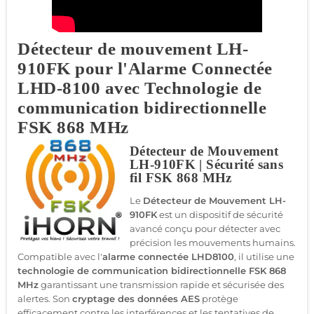
Détecteur de mouvement LH-
910FK pour l'Alarme Connectée
LHD-8100 avec Technologie de
communication bidirectionnelle
FSK 868 MHz
Détecteur de Mouvement
LH-910FK | Sécurité sans
fil FSK 868 MHz
Le
Détecteur de Mouvement LH-
910FK
est un dispositif de sécurité
avancé conçu pour détecter avec
précision les mouvements humains.
Compatible avec l'
alarme connectée LHD8100
, il utilise une
technologie de communication bidirectionnelle FSK 868
MHz
garantissant une transmission rapide et sécurisée des
alertes. Son
cryptage des données AES
protège
efficacement contre les interférences et les tentatives de