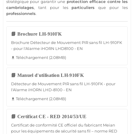
stratégique pour garantir une
protection
efficace contre les
cambriolages
, tant pour les
particuliers
que pour les
professionnels
.
📘 Brochure LH-910FK
Brochure Détecteur de Mouvement PIR sans fil LH-910FK
- pour l'Alarme iHORN LHD8100 - EN
Téléchargement (2.08MB)
file_download
📘 Manuel d'utilisation LH-910FK
Détecteur de Mouvement PIR sans fil LH-910FK - pour
l'Alarme iHORN LHD-8100 - EN
Téléchargement (2.08MB)
file_download
📘 Certificat CE - RED 2014/53/UE
Certificat de conformité CE officiel du fabricant Meian
pour les équipements de sécurité sans fil – norme RED