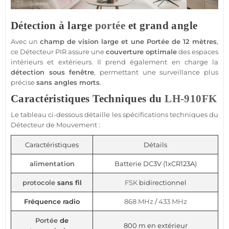
Détection à large
portée
et grand angle
Avec un
champ de vision large et une
Portée
de 12 mètres
,
ce
Détecteur
PIR assure une
couverture optimale
des espaces
intérieurs et extérieurs. Il prend également en charge la
détection sous fenêtre
, permettant une
surveillance
plus
précise
sans angles morts
.
Caractéristiques Techniques du
LH-910FK
Le tableau ci-dessous détaille les spécifications techniques du
Détecteur de Mouvement
:
Caractéristiques
Détails
alimentation
Batterie DC3V (1xCR123A)
protocole
sans fil
FSK
bidirectionnel
Fréquence radio
868 MHz
/
433 MHz
Portée
de
800 m en extérieur