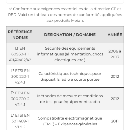
✅ Conforme aux exigences essentielles de la directive CE et
RED. Voici un tableau des normes de conformité appliquées
aux produits Meian.
RÉFÉRENCE
DÉSIGNATION / DOMAINE
ANNÉE
NORME
📑 EN
Sécurité des équipements
2006 à
60950-1 +
informatiques (alimentation, chocs
2013
A11/A1/A12/A2
électriques, etc.)
📑 ETSI EN
Caractéristiques techniques pour
300 220-1
2012
dispositifs radio à courte portée
V2.4.1
📑 ETSI EN
Méthodes de mesure et conditions
300 220-2
2012
de test pour équipements radio
V2.4.1
📑 ETSI EN
Compatibilité électromagnétique
301 489-1
2011
(EMC) – Exigences générales
V1.9.2