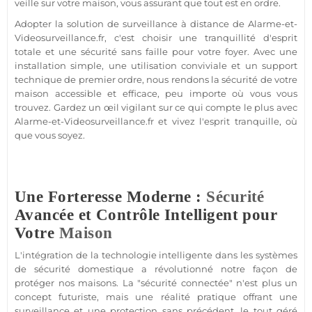
veille sur votre
maison
, vous assurant que tout est en ordre.
Adopter la solution de
surveillance
à distance de
Alarme
-et-
Videosurveillance.fr, c'est choisir une tranquillité d'esprit
totale et une
sécurité
sans faille pour votre foyer. Avec une
installation simple, une utilisation conviviale et un support
technique de premier ordre, nous rendons la
sécurité
de votre
maison
accessible et efficace, peu importe où vous vous
trouvez. Gardez un œil vigilant sur ce qui compte le plus avec
Alarme
-et-Videosurveillance.fr et vivez l'esprit tranquille, où
que vous soyez.
Une Forteresse Moderne :
Sécurité
Avancée et Contrôle Intelligent pour
Votre
Maison
L'intégration de la technologie intelligente dans les systèmes
de
sécurité
domestique a révolutionné notre façon de
protéger
nos
maisons
. La "
sécurité
connectée
" n'est plus un
concept futuriste, mais une réalité pratique offrant une
surveillance
et une
protection
sans précédent, le tout géré