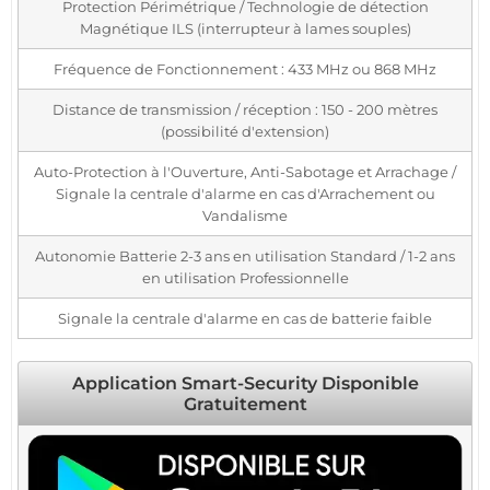
Protection Périmétrique / Technologie de détection
Magnétique ILS (interrupteur à lames souples)
Fréquence de Fonctionnement : 433 MHz ou 868 MHz
Distance de transmission / réception : 150 - 200 mètres
(possibilité d'extension)
Auto-Protection à l'Ouverture, Anti-Sabotage et Arrachage /
Signale la centrale d'alarme en cas d'Arrachement ou
Vandalisme
Autonomie Batterie 2-3 ans en utilisation Standard / 1-2 ans
en utilisation Professionnelle
Signale la centrale d'alarme en cas de batterie faible
Application Smart-Security Disponible
Gratuitement