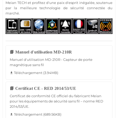
Meian
TECH et profitez d'une paix d'esprit inégalée, soutenue
par la meilleure technologie de
sécurité
connectée
du
marché.
📘 Manuel d'utilisation MD-210R
Manuel d'utilisation MD-210R - Capteur de porte
magnétique sans fil
Téléchargement (3.94MB)
file_download
📘 Certificat CE - RED 2014/53/UE
Certificat de conformité CE officiel du fabricant Meian
pour les équipements de sécurité sans fil – norme RED
2014/53/UE.
Téléchargement (689.56KB)
file_download