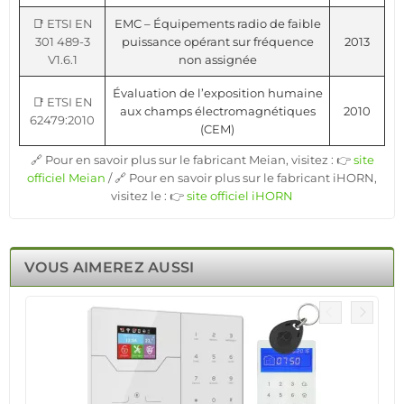
📑 ETSI EN
EMC – Équipements radio de faible
301 489-3
puissance opérant sur fréquence
2013
V1.6.1
non assignée
Évaluation de l’exposition humaine
📑 ETSI EN
aux champs électromagnétiques
2010
62479:2010
(CEM)
🔗 Pour en savoir plus sur le fabricant Meian, visitez : 👉
site
officiel Meian
/ 🔗 Pour en savoir plus sur le fabricant iHORN,
visitez le : 👉
site officiel iHORN
VOUS AIMEREZ AUSSI