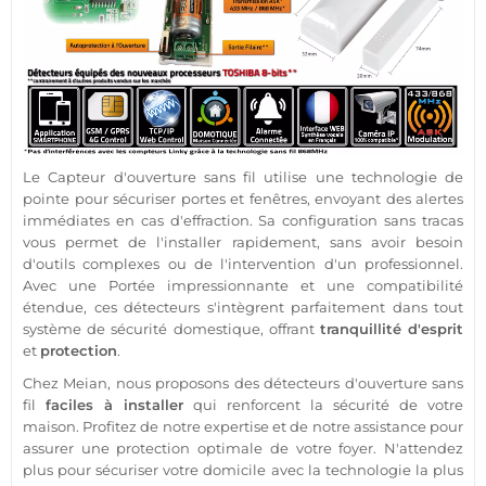
Le
Capteur
d'ouverture sans fil utilise une technologie de
pointe pour sécuriser portes et fenêtres, envoyant des alertes
immédiates en cas d'effraction. Sa configuration sans tracas
vous permet de l'installer rapidement, sans avoir besoin
d'outils complexes ou de l'intervention d'un
professionnel
.
Avec une
Portée
impressionnante et une compatibilité
étendue, ces détecteurs s'intègrent parfaitement dans tout
système
de
sécurité
domestique, offrant
tranquillité d'esprit
et
protection
.
Chez
Meian
, nous proposons des détecteurs d'ouverture sans
fil
faciles à installer
qui renforcent la
sécurité
de votre
maison
. Profitez de notre expertise et de notre
assistance
pour
assurer une
protection
optimale de votre foyer. N'attendez
plus pour sécuriser votre domicile avec la technologie la plus