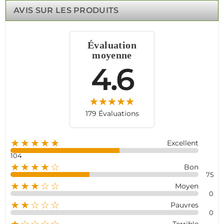
inégalée pour une variété d'environnements, des
AVIS SUR LES PRODUITS
résidences aux locaux professionnels.
Facile à configurer et fiable dans toutes les situations, nos
badges RFID vous permettent de contrôler votre sécurité
Évaluation
en toute simplicité.
moyenne
4.6
179 Évaluations
★★★★★
Excellent
104
★★★★☆
Bon
75
★★★☆☆
Moyen
0
★★☆☆☆
Pauvres
0