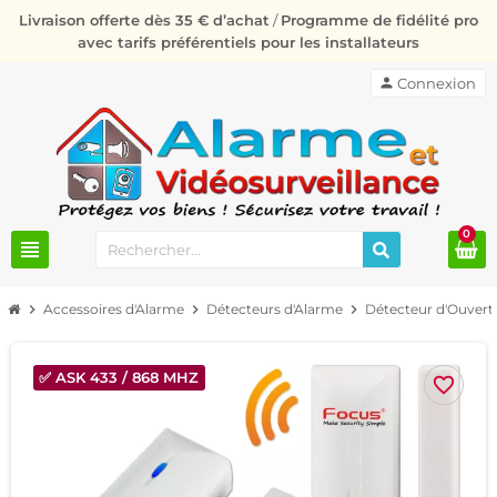
Livraison offerte dès 35 € d’achat
/
Programme de fidélité pro
avec tarifs préférentiels pour les installateurs
person
Connexion
0
view_headline
chevron_right
Accessoires d'Alarme
chevron_right
Détecteurs d'Alarme
chevron_right
Détecteur d'Ouvert
✅ ASK 433 / 868 MHZ
favorite_border