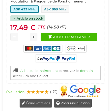
Modulation & Fréquence de Fonctionnement
ASK 433 MHz
ASK 868 MHz
Article en stock
check
17,49 €
TTC
(14.58
)
HT
shopping_cart
AJOUTER AU PANIER
remove
add
Achetez-le maintenant
et recevez-le
demain
avec Click and Collect
Évaluation:
(179)
Écrire votre avis
Poser une question