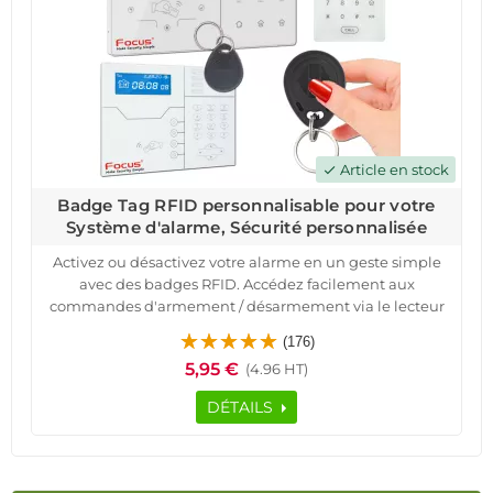
Article en stock
check
Badge Tag RFID personnalisable pour votre
Système d'alarme, Sécurité personnalisée
Activez ou désactivez votre alarme en un geste simple
avec des badges RFID. Accédez facilement aux
commandes d'armement / désarmement via le lecteur
RFID intégré dans nos centrales. Chaque badge offre un
(176)
accès personnalisé, et vous recevez des SMS
5,95 €
(4.96 HT)
personnalisés pour chaque utilisateur.
Nos systèmes sont compatibles avec une gamme
DÉTAILS
étendue de centrales d'alarme et de claviers déportés.
Restez informé grâce aux notifications PUSH, SMS sur
votre téléphone, et surveillez les entrées / sorties où que
vous soyez. Nos produits offrent une tranquillité d'esprit