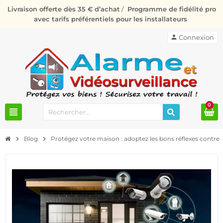
Livraison offerte dès 35 € d’achat
/
Programme de fidélité pro
avec tarifs préférentiels pour les installateurs
person
Connexion
0
view_headline
chevron_right
Blog
chevron_right
Protégez votre maison : adoptez les bons réflexes contre 