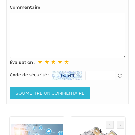
Commentaire
★
★
★
★
★
Évaluation :
Code de sécurité :