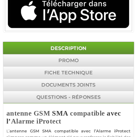
DESCRIPTION
PROMO
FICHE TECHNIQUE
DOCUMENTS JOINTS
QUESTIONS - RÉPONSES
antenne GSM
SMA
compatible
avec
l’
Alarme
iProtect
L’
antenne GSM
SMA
compatible
avec l’
Alarme
iProtect