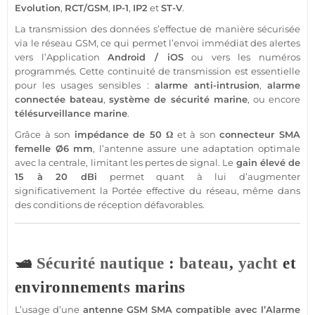
Evolution
,
RCT/
GSM
,
IP-1
,
IP2
et
ST-V
.
La
transmission
des données s’effectue de manière sécurisée
via le réseau
GSM
, ce qui permet l’envoi immédiat des alertes
vers l’
Application
Android
/
iOS
ou vers les numéros
programmés. Cette continuité de
transmission
est essentielle
pour les usages sensibles :
alarme
anti-intrusion
,
alarme
connectée
bateau
,
système
de
sécurité
marine
, ou encore
télésurveillance
marine
.
Grâce à son
impédance de 50 Ω
et à son
connecteur SMA
femelle Ø6 mm
, l’antenne assure une adaptation optimale
avec la
centrale
, limitant les pertes de signal. Le
gain élevé de
15 à 20 dBi
permet quant à lui d’augmenter
significativement la
Portée
effective du réseau, même dans
des conditions de réception défavorables.
🛥️
Sécurité
nautique
:
bateau
,
yacht
et
environnements marins
L’usage d’une
antenne GSM
SMA
compatible
avec l’
Alarme