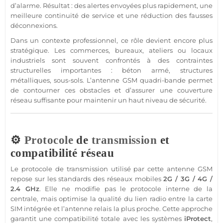
d’
alarme
. Résultat : des alertes envoyées plus rapidement, une
meilleure continuité de service et une réduction des fausses
déconnexions.
Dans un contexte
professionnel
, ce rôle devient encore plus
stratégique. Les
commerces
,
bureaux
, ateliers ou locaux
industriels sont souvent confrontés à des contraintes
structurelles importantes : béton armé, structures
métalliques, sous-sols. L’
antenne GSM
quadri-bande permet
de contourner ces obstacles et d’assurer une couverture
réseau suffisante pour maintenir un haut niveau de
sécurité
.
⚙️
Protocole
de
transmission
et
compatibilité réseau
Le
protocole
de
transmission
utilisé par cette
antenne GSM
repose sur les standards des réseaux mobiles
2G / 3G /
4G
/
2.4 GHz
. Elle ne modifie pas le
protocole
interne de la
centrale
, mais optimise la qualité du lien radio entre la
carte
SIM
intégrée et l’antenne
relais
la plus proche. Cette approche
garantit une compatibilité totale avec les systèmes
iProtect
,