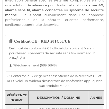
intégration parfaite avec les systèmes
compatibles
en font
une solution de référence pour toute installation
alarme 4G
,
alarme
sans fil
,
alarme
connectée
ou
système
de
sécurité
marine
. Elle s’inscrit durablement dans une approche
professionnelle
de la
sécurité
, orientée performance,
confiance et continuité de service.
📘 Certificat CE - RED 2014/53/UE
Certificat de conformité CE officiel du fabricant Meian
pour les équipements de sécurité sans fil – norme RED
2014/53/UE.
Téléchargement (689.56KB)
file_download
✅ Conforme aux exigences essentielles de la directive CE et
RED. Voici un tableau des normes de conformité appliquées
aux produits Meian.
RÉFÉRENCE
DÉSIGNATION / DOMAINE
ANNÉE
NORME