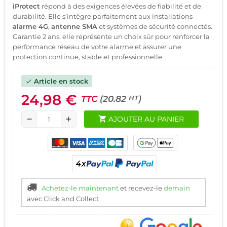
iProtect
répond à des exigences élevées de fiabilité et de
durabilité. Elle s’intègre parfaitement aux installations
alarme 4G
,
antenne SMA
et systèmes de sécurité connectés.
Garantie 2 ans, elle représente un choix sûr pour renforcer la
performance réseau de votre alarme et assurer une
protection continue, stable et professionnelle.
Article en stock
check
24,98 €
TTC
(20.82
)
HT
shopping_cart
AJOUTER AU PANIER
remove
add
Achetez-le maintenant
et recevez-le
demain
avec Click and Collect