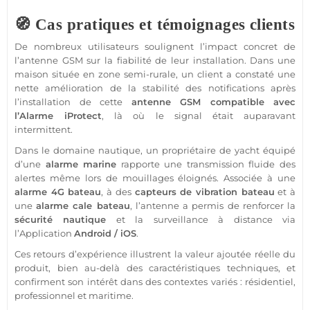
🧭 Cas pratiques et témoignages clients
De nombreux utilisateurs soulignent l’impact concret de
l’
antenne GSM
sur la fiabilité de leur installation. Dans une
maison
située en zone semi-rurale, un client a constaté une
nette amélioration de la stabilité des notifications après
l’installation de cette
antenne GSM
compatible
avec
l’
Alarme
iProtect
, là où le signal était auparavant
intermittent.
Dans le domaine
nautique
, un propriétaire de
yacht
équipé
d’une
alarme
marine
rapporte une
transmission
fluide des
alertes même lors de mouillages éloignés. Associée à une
alarme 4G
bateau
, à des
capteurs de vibration
bateau
et à
une
alarme
cale
bateau
, l’antenne a permis de renforcer la
sécurité
nautique
et la
surveillance
à distance via
l’
Application
Android
/
iOS
.
Ces retours d’expérience illustrent la valeur ajoutée réelle du
produit, bien au-delà des caractéristiques techniques, et
confirment son intérêt dans des contextes variés : résidentiel,
professionnel
et maritime.