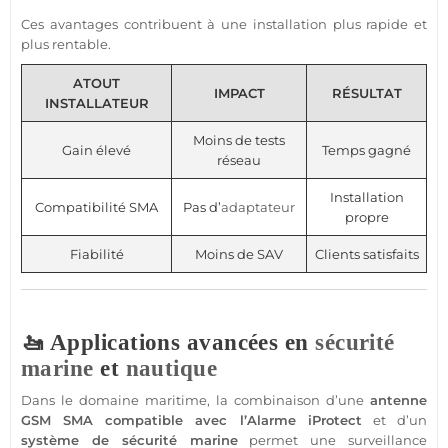
Ces avantages contribuent à une installation plus rapide et
plus rentable.
ATOUT
IMPACT
RÉSULTAT
INSTALLATEUR
Moins de tests
Gain élevé
Temps gagné
réseau
Installation
Compatibilité SMA
Pas d’
adaptateur
propre
Fiabilité
Moins de SAV
Clients satisfaits
🚤 Applications avancées en
sécurité
marine
et
nautique
Dans le domaine maritime, la combinaison d’une
antenne
GSM
SMA
compatible
avec l’
Alarme
iProtect
et d’un
système
de
sécurité
marine
permet une
surveillance