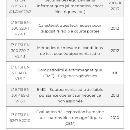
📑 EN
Sécurité des équipements
2006 à
60950-1 +
informatiques (alimentation, chocs
2013
A11/A1/A12/A2
électriques, etc.)
📑 ETSI EN
Caractéristiques techniques pour
300 220-1
2012
dispositifs radio à courte portée
V2.4.1
📑 ETSI EN
Méthodes de mesure et conditions
300 220-2
2012
de test pour équipements radio
V2.4.1
📑 ETSI EN
Compatibilité électromagnétique
301 489-1
2011
(EMC) – Exigences générales
V1.9.2
📑 ETSI EN
EMC – Équipements radio de faible
301 489-3
puissance opérant sur fréquence
2013
V1.6.1
non assignée
Évaluation de l’exposition humaine
📑 ETSI EN
aux champs électromagnétiques
2010
62479:2010
(CEM)