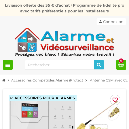
Livraison offerte dès 35 € d’achat
/
Programme de fidélité pro
avec tarifs préférentiels pour les installateurs
person
Connexion
0
view_headline
chevron_right
Accessoires Compatibles Alarme iProtect
chevron_right
Antenne GSM avec Con
✅ ACCESSOIRES POUR ALARMES
favorite_border