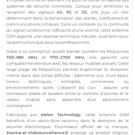
s’impose comme un élément clé pour renforcer la fiabilité des
systèmes de
sécurité
connectés. Conçue pour améliorer la
réception des signaux
4G
,
3G
et
2G
, elle joue un rôle
déterminant dans la
transmission
des alertes, notifications et
communications critiques. Dans un contexte où la continuité
du signal conditionne l’efficacité d’une
alarme
, cette
antenne
GSM
apporte une réponse technique robuste, aussi bien pour
les particuliers que pour les professionnels.
Grâce à sa conception quadri-bande couvrant les fréquences
700–980 MHz
et
1710–2700 MHz
, elle garantit une
compatibilité étendue avec les réseaux mobiles actuels. Cette
large plage de fréquences permet d’optimiser la réception
même dans des zones difficiles : bâtiments aux murs épais,
locaux techniques
, entrepôts,
commerces
, ou
environnements isolés. L’objectif est clair : assurer une
connexion stable et durable entre la
centrale
d’
alarme
et le
réseau mobile, sans dépendre d’un abonnement
contraignant.
Fabriquée par
Meian Technology
, cette
antenne GSM
bénéficie d’un savoir-faire reconnu dans le domaine de la
sécurité
électronique. Fournisseur officiel de la marque,
Alarme
-et-
Vidéosurveillance
.fr
propose ce produit original,