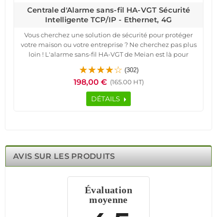
Centrale d'Alarme sans-fil HA-VGT Sécurité
Intelligente TCP/IP - Ethernet, 4G
Vous cherchez une solution de sécurité pour protéger
votre maison ou votre entreprise ? Ne cherchez pas plus
loin ! L'alarme sans-fil HA-VGT de Meian est là pour
répondre à vos besoins.
(302)
Imaginez avoir une tranquillité d'esprit totale en sachant
198,00 €
(165.00 HT)
que votre propriété est protégée contre les intrusions et
les cambriolages. Mais ce n'est pas tout ! L'alarme HA-
DÉTAILS
VGT est livrée avec une gamme d'accessoires pour une
protection complète de votre domicile ou de votre
entreprise.
L'un des avantages majeurs de cette alarme est sa
connectivité sans fil. Dotée d'un lecteur de carte SIM GSM
4G intégré, elle assure une connexion optimale. Avec sa
AVIS SUR LES PRODUITS
connexion Ethernet, elle offre une utilisation facile de la
domotique, vous permettant de contrôler votre système
de sécurité où que vous soyez.
Évaluation
moyenne