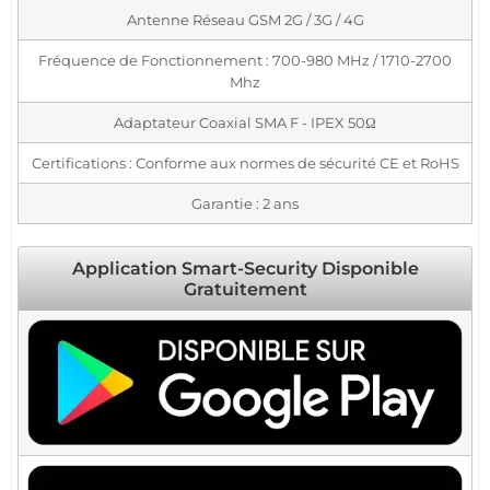
Antenne Réseau GSM 2G / 3G / 4G
Fréquence de Fonctionnement : 700-980 MHz / 1710-2700
Mhz
Adaptateur Coaxial SMA F - IPEX 50Ω
Certifications : Conforme aux normes de sécurité CE et RoHS
Garantie : 2 ans
Application Smart-Security Disponible
Gratuitement