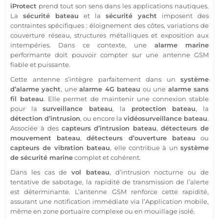
iProtect
prend tout son sens dans les applications nautiques.
La
sécurité
bateau
et la
sécurité
yacht
imposent des
contraintes spécifiques : éloignement des côtes, variations de
couverture réseau, structures métalliques et exposition aux
intempéries. Dans ce contexte, une
alarme
marine
performante doit pouvoir compter sur une
antenne GSM
fiable
et puissante.
Cette antenne s’intègre parfaitement dans un
système
d’
alarme
yacht
, une
alarme 4G
bateau
ou une
alarme
sans
fil
bateau
. Elle permet de maintenir une connexion stable
pour la
surveillance
bateau
, la
protection
bateau
, la
détection d’intrusion
, ou encore la
vidéosurveillance
bateau
.
Associée à des
capteurs d’intrusion
bateau
,
détecteurs de
mouvement
bateau
,
détecteurs d’ouverture
bateau
ou
capteurs de vibration
bateau
, elle contribue à un
système
de
sécurité
marine
complet et cohérent.
Dans les cas de
vol
bateau
, d’intrusion nocturne ou de
tentative de sabotage, la rapidité de
transmission
de l’alerte
est déterminante. L’
antenne GSM
renforce cette rapidité,
assurant une notification immédiate via l’
Application
mobile,
même en zone portuaire complexe ou en mouillage isolé.