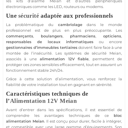
les kits d’
alarme
Meian
et d’autres périphériques
électroniques comme les
LED
, routeurs ou modems.
Une
sécurité
adaptée aux professionnels
La problématique du
cambriolage
dans le monde
professionnel
est de plus en plus préoccupante. Les
commerçants
,
boulangers
,
pharmaciens
,
opticiens
,
responsables de locaux informatiques
ou encore
gestionnaires d’
immeubles
tertiaires
doivent faire face à une
montée de l’insécurité. Les systèmes de
sécurité
Meian
,
associés à une
alimentation
12V
fiable
, permettent de
protéger
ces zones sensibles efficacement, tout en assurant un
fonctionnement stable 24h/24.
Grâce à cette solution d’
alimentation
, vous renforcez la
fiabilité de votre installation tout en gagnant en sérénité.
Caractéristiques techniques de
l’
Alimentation
12V
Meian
Avant d’entrer dans les spécifications, il est essentiel de
comprendre les avantages techniques de ce
bloc
alimentation
Meian
. Il est conçu pour durer, facile à intégrer,
et
compatible
avec une large gamme d’équipements. Son