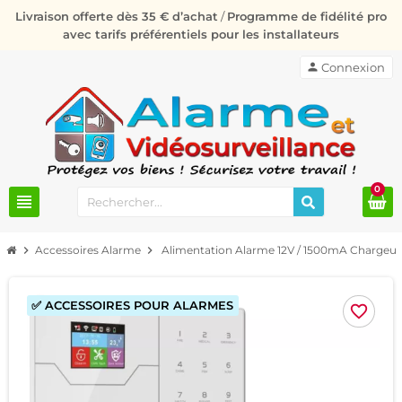
Livraison offerte dès 35 € d’achat
/
Programme de fidélité pro
avec tarifs préférentiels pour les installateurs
person
Connexion
0
view_headline
chevron_right
Accessoires Alarme
chevron_right
Alimentation Alarme 12V / 1500mA Chargeur
✅ ACCESSOIRES POUR ALARMES
favorite_border