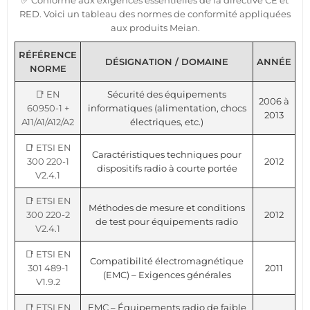
✅ Conforme aux exigences essentielles de la directive CE et
RED. Voici un tableau des normes de conformité appliquées
aux produits Meian.
RÉFÉRENCE
DÉSIGNATION / DOMAINE
ANNÉE
NORME
📑 EN
Sécurité des équipements
2006 à
60950-1 +
informatiques (alimentation, chocs
2013
A11/A1/A12/A2
électriques, etc.)
📑 ETSI EN
Caractéristiques techniques pour
300 220-1
2012
dispositifs radio à courte portée
V2.4.1
📑 ETSI EN
Méthodes de mesure et conditions
300 220-2
2012
de test pour équipements radio
V2.4.1
📑 ETSI EN
Compatibilité électromagnétique
301 489-1
2011
(EMC) – Exigences générales
V1.9.2
📑 ETSI EN
EMC – Équipements radio de faible