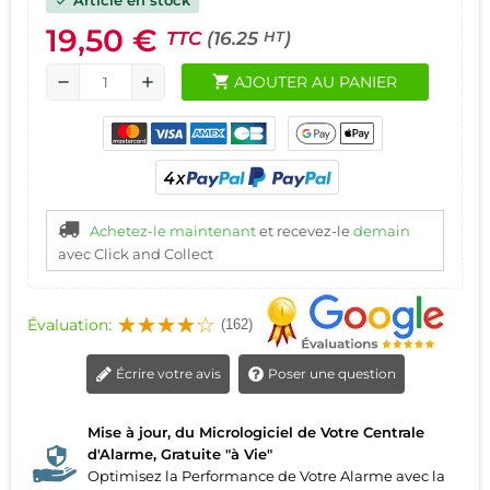
check
19,50 €
TTC
(16.25
)
HT
shopping_cart
AJOUTER AU PANIER
remove
add
Achetez-le maintenant
et recevez-le
demain
avec Click and Collect
Évaluation:
(162)
Écrire votre avis
Poser une question
Mise à jour, du Micrologiciel de Votre Centrale
d'Alarme, Gratuite "à Vie"
Optimisez la Performance de Votre Alarme avec la