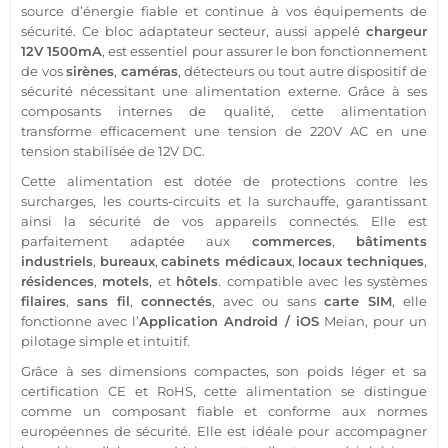
source d’énergie
fiable
et continue à vos équipements de
sécurité
. Ce bloc
adaptateur
secteur, aussi appelé
chargeur
12V
1500mA
, est essentiel pour assurer le bon fonctionnement
de vos
sirènes
,
caméras
, détecteurs ou tout autre dispositif de
sécurité
nécessitant une
alimentation
externe. Grâce à ses
composants internes de qualité, cette
alimentation
transforme efficacement une tension de 220V AC en une
tension stabilisée de
12V
DC.
Cette
alimentation
est dotée de protections contre les
surcharges, les courts-circuits et la surchauffe, garantissant
ainsi la
sécurité
de vos appareils connectés. Elle est
parfaitement adaptée aux
commerces
,
bâtiments
industriels
,
bureaux
,
cabinets
médicaux
,
locaux techniques
,
résidences
,
motels
, et
hôtels
.
compatible
avec les systèmes
filaires
,
sans fil
,
connectés
, avec ou sans
carte SIM
, elle
fonctionne avec l’
Application
Android
/
iOS
Meian
, pour un
pilotage simple et intuitif.
Grâce à ses dimensions compactes, son poids léger et sa
certification CE et RoHS, cette
alimentation
se distingue
comme un composant
fiable
et conforme aux normes
européennes de
sécurité
. Elle est idéale pour accompagner