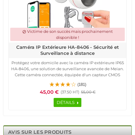
Victime de son succès mais prochainement
block
disponible !
Caméra IP Extérieure HA-8406 - Sécurité et
Surveillance à distance
Protégez votre domicile avec la caméra IP extérieure IP65
HA-8406, une solution de surveillance avancée de Meian.
Cette caméra connectée, équipée d'un capteur CMOS
2MP, offre une résolution 1080P pour des images claires
(181)
et nettes, de jour comme de nuit grâce à son mode
45,00 €
(37.50 HT)
55,00 €
infrarouge. Avec une connectivité Ethernet RJ45 ou Wi-
Fi, elle est facile à installer et à configurer.
DÉTAILS
Contrôlez à distance votre caméra via l'application
mobile dédiée, permettant un accès instantané où que
vous soyez. Recevez des notifications en cas de détection
de mouvement, avec une portée infrarouge allant
jusqu'à 5 mètres pour une surveillance étendue.
AVIS SUR LES PRODUITS