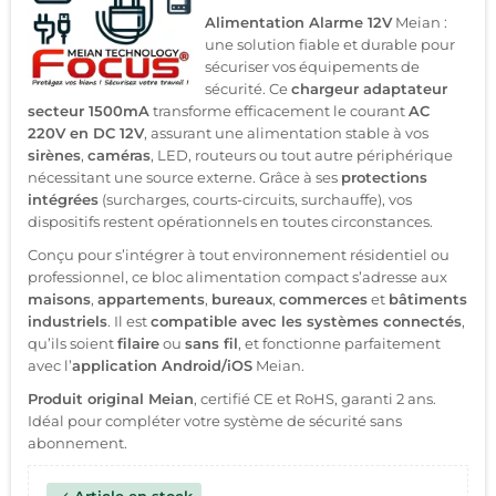
Alimentation Alarme 12V
Meian :
une solution fiable et durable pour
sécuriser vos équipements de
sécurité. Ce
chargeur adaptateur
secteur 1500mA
transforme efficacement le courant
AC
220V en DC 12V
, assurant une alimentation stable à vos
sirènes
,
caméras
, LED, routeurs ou tout autre périphérique
nécessitant une source externe. Grâce à ses
protections
intégrées
(surcharges, courts-circuits, surchauffe), vos
dispositifs restent opérationnels en toutes circonstances.
Conçu pour s’intégrer à tout environnement résidentiel ou
professionnel, ce bloc alimentation compact s’adresse aux
maisons
,
appartements
,
bureaux
,
commerces
et
bâtiments
industriels
. Il est
compatible avec les systèmes connectés
,
qu’ils soient
filaire
ou
sans fil
, et fonctionne parfaitement
avec l’
application Android/iOS
Meian.
Produit original Meian
, certifié CE et RoHS, garanti 2 ans.
Idéal pour compléter votre système de sécurité sans
abonnement.
Article en stock