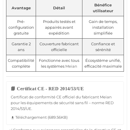
Bénéfice
Avantage
Détail
utilisateur
Pré-
Produits testés et
Gain de temps,
configuration
appairés avant
installation
gratuite
expédition
simplifiée
Garantie 2
Couverture fabricant
Confiance et
ans
officielle
sérénité
Compatibilité
Fonctionne avec tous
Écosystème unifié,
complète
les systèmes
Meian
efficacité maximale
📘 Certificat CE - RED 2014/53/UE
Certificat de conformité CE officiel du fabricant Meian
pour les équipements de sécurité sans fil – norme RED
2014/53/UE.
Téléchargement (689.56KB)
file_download