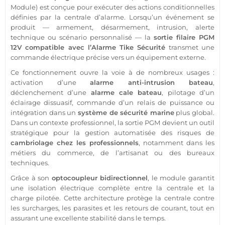
Module
) est conçue pour exécuter des actions conditionnelles
définies par la
centrale
d’
alarme
. Lorsqu’un événement se
produit — armement, désarmement, intrusion, alerte
technique ou scénario personnalisé — la
sortie
filaire
PGM
12V
compatible
avec l’
Alarme
Tike
Sécurité
transmet une
commande électrique précise vers un équipement externe.
Ce fonctionnement ouvre la voie à de nombreux usages :
activation d’une
alarme
anti-intrusion
bateau
,
déclenchement d’une
alarme
cale
bateau
, pilotage d’un
éclairage dissuasif, commande d’un
relais
de puissance ou
intégration dans un
système
de
sécurité
marine
plus global.
Dans un contexte
professionnel
, la
sortie
PGM
devient un outil
stratégique pour la gestion automatisée des risques de
cambriolage chez les professionnels
, notamment dans les
métiers du
commerce
, de l’artisanat ou des
bureaux
techniques.
Grâce à son
optocoupleur bidirectionnel
, le
module
garantit
une isolation électrique complète entre la
centrale
et la
charge pilotée. Cette architecture protège la
centrale
contre
les surcharges, les parasites et les retours de courant, tout en
assurant une excellente stabilité dans le temps.