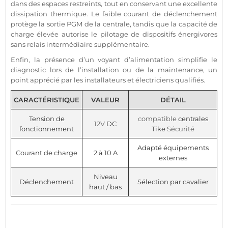
dans des espaces restreints, tout en conservant une excellente
dissipation thermique. Le faible courant de déclenchement
protège la
sortie
PGM
de la
centrale
, tandis que la capacité de
charge élevée autorise le pilotage de dispositifs énergivores
sans
relais
intermédiaire supplémentaire.
Enfin, la
présence
d’un voyant d’
alimentation
simplifie le
diagnostic lors de l’installation ou de la maintenance, un
point apprécié par les installateurs et électriciens qualifiés.
CARACTÉRISTIQUE
VALEUR
DÉTAIL
Tension de
compatible
centrales
12V
DC
fonctionnement
Tike
Sécurité
Adapté équipements
Courant de charge
2 à 10 A
externes
Niveau
Déclenchement
Sélection par cavalier
haut / bas