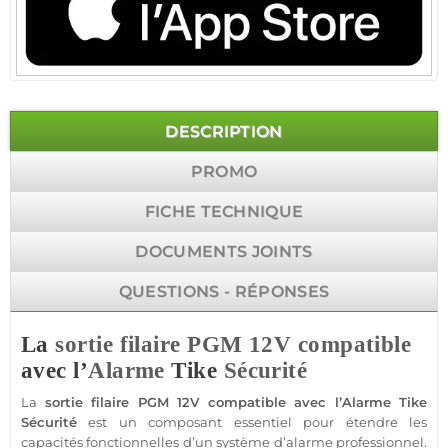
DESCRIPTION
PROMO
FICHE TECHNIQUE
DOCUMENTS JOINTS
QUESTIONS - RÉPONSES
La
sortie
filaire
PGM
12V
compatible
avec l’
Alarme
Tike
Sécurité
La
sortie
filaire
PGM
12V
compatible
avec l’
Alarme
Tike
Sécurité
est un composant essentiel pour étendre les
capacités fonctionnelles d’un
système
d’
alarme
professionnel
.