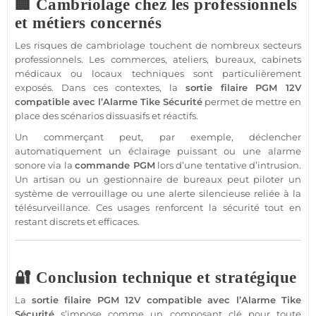
🏢 Cambriolage chez les professionnels
et métiers concernés
Les risques de cambriolage touchent de nombreux secteurs
professionnels. Les
commerces
, ateliers,
bureaux
,
cabinets
médicaux ou
locaux techniques
sont particulièrement
exposés. Dans ces contextes, la
sortie
filaire
PGM
12V
compatible
avec l’
Alarme
Tike
Sécurité
permet de mettre en
place des scénarios dissuasifs et réactifs.
Un commerçant peut, par exemple, déclencher
automatiquement un éclairage puissant ou une
alarme
sonore via la
commande
PGM
lors d’une tentative d’intrusion.
Un artisan ou un gestionnaire de
bureaux
peut piloter un
système
de verrouillage ou une alerte silencieuse reliée à la
télésurveillance. Ces usages renforcent la
sécurité
tout en
restant discrets et efficaces.
🔐 Conclusion technique et stratégique
La
sortie
filaire
PGM
12V
compatible
avec l’
Alarme
Tike
Sécurité
s’impose comme un composant clé pour toute