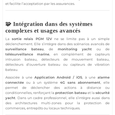
et facilite l’acceptation par les assurances.
🧩 Intégration dans des systèmes
complexes et usages avancés
La
sortie
relais
PGM
12V
ne se limite pas à un simple
déclenchement. Elle s’intègre dans des scénarios avancés de
surveillance
bateau
, de
monitoring
yacht
ou de
télésurveillance
marine
, en complément de capteurs
intrusion
bateau
, détecteurs de mouvement
bateau
,
détecteurs d’ouverture
bateau
ou capteurs de vibration
bateau
.
Associée à une
Application
Android
/
iOS
, à une
alarme
connectée
ou à un
système
4G
sans abonnement
, elle
permet de déclencher des actions à distance ou
conditionnelles, renforçant la
protection
bateau
et la
sécurité
yacht
. Dans un cadre
professionnel
, elle s’intègre aussi dans
des architectures multi-zones pour la
protection
de
commerces
, entrepôts ou
locaux techniques
.