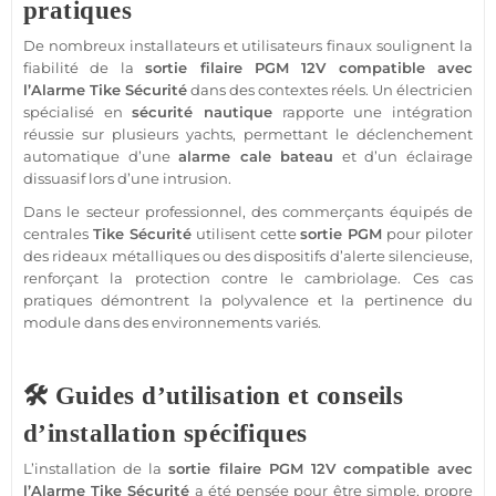
pratiques
De nombreux installateurs et utilisateurs finaux soulignent la
fiabilité de la
sortie
filaire
PGM
12V
compatible
avec
l’
Alarme
Tike
Sécurité
dans des contextes réels. Un électricien
spécialisé en
sécurité
nautique
rapporte une intégration
réussie sur plusieurs yachts, permettant le déclenchement
automatique d’une
alarme
cale
bateau
et d’un éclairage
dissuasif lors d’une intrusion.
Dans le secteur
professionnel
, des commerçants équipés de
centrales
Tike
Sécurité
utilisent cette
sortie
PGM
pour piloter
des rideaux métalliques ou des dispositifs d’alerte silencieuse,
renforçant la
protection
contre le cambriolage. Ces cas
pratiques démontrent la polyvalence et la pertinence du
module
dans des environnements variés.
🛠️ Guides d’utilisation et conseils
d’installation spécifiques
L’installation de la
sortie
filaire
PGM
12V
compatible
avec
l’
Alarme
Tike
Sécurité
a été pensée pour être simple, propre