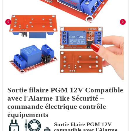
chevron_left
chevron_right
Sortie filaire PGM 12V Compatible
avec l'Alarme Tike Sécurité –
commande électrique contrôle
équipements
Sortie filaire PGM 12V
compatible avec l'Alarme