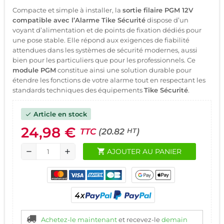
Compacte et simple à installer, la
sortie filaire PGM 12V
compatible avec l’Alarme Tike Sécurité
dispose d’un
voyant d’alimentation et de points de fixation dédiés pour
une pose stable. Elle répond aux exigences de fiabilité
attendues dans les systèmes de sécurité modernes, aussi
bien pour les particuliers que pour les professionnels. Ce
module PGM
constitue ainsi une solution durable pour
étendre les fonctions de votre alarme tout en respectant les
standards techniques des équipements
Tike Sécurité
.
Article en stock
check
24,98 €
TTC
(20.82
)
HT
shopping_cart
AJOUTER AU PANIER
remove
add
Achetez-le maintenant
et recevez-le
demain