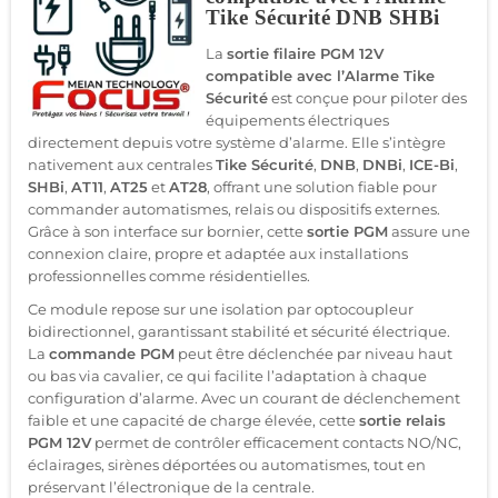
Tike Sécurité DNB SHBi
La
sortie filaire PGM 12V
compatible avec l’Alarme Tike
Sécurité
est conçue pour piloter des
équipements électriques
directement depuis votre système d’alarme. Elle s’intègre
nativement aux centrales
Tike Sécurité
,
DNB
,
DNBi
,
ICE-Bi
,
SHBi
,
AT11
,
AT25
et
AT28
, offrant une solution fiable pour
commander automatismes, relais ou dispositifs externes.
Grâce à son interface sur bornier, cette
sortie PGM
assure une
connexion claire, propre et adaptée aux installations
professionnelles comme résidentielles.
Ce module repose sur une isolation par optocoupleur
bidirectionnel, garantissant stabilité et sécurité électrique.
La
commande PGM
peut être déclenchée par niveau haut
ou bas via cavalier, ce qui facilite l’adaptation à chaque
configuration d’alarme. Avec un courant de déclenchement
faible et une capacité de charge élevée, cette
sortie relais
PGM 12V
permet de contrôler efficacement contacts NO/NC,
éclairages, sirènes déportées ou automatismes, tout en
préservant l’électronique de la centrale.