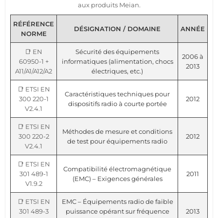
aux produits Meian.
RÉFÉRENCE
DÉSIGNATION / DOMAINE
ANNÉE
NORME
📑 EN
Sécurité des équipements
2006 à
60950-1 +
informatiques (alimentation, chocs
2013
A11/A1/A12/A2
électriques, etc.)
📑 ETSI EN
Caractéristiques techniques pour
300 220-1
2012
dispositifs radio à courte portée
V2.4.1
📑 ETSI EN
Méthodes de mesure et conditions
300 220-2
2012
de test pour équipements radio
V2.4.1
📑 ETSI EN
Compatibilité électromagnétique
301 489-1
2011
(EMC) – Exigences générales
V1.9.2
📑 ETSI EN
EMC – Équipements radio de faible
301 489-3
puissance opérant sur fréquence
2013