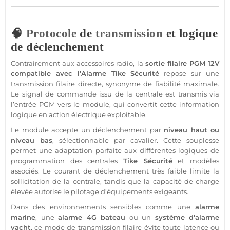
🧠
Protocole
de
transmission
et logique
de déclenchement
Contrairement aux
accessoires
radio, la
sortie
filaire
PGM
12V
compatible
avec l’
Alarme
Tike
Sécurité
repose sur une
transmission
filaire
directe, synonyme de fiabilité maximale.
Le signal de commande issu de la
centrale
est transmis via
l’entrée
PGM
vers le
module
, qui convertit cette information
logique en action électrique exploitable.
Le
module
accepte un déclenchement par
niveau haut ou
niveau bas
, sélectionnable par cavalier. Cette souplesse
permet une adaptation parfaite aux différentes logiques de
programmation des centrales
Tike
Sécurité
et modèles
associés. Le courant de déclenchement très faible limite la
sollicitation de la
centrale
, tandis que la capacité de charge
élevée autorise le pilotage d’équipements exigeants.
Dans des environnements sensibles comme une
alarme
marine
, une
alarme 4G
bateau
ou un
système
d’
alarme
yacht
, ce mode de
transmission
filaire
évite toute latence ou