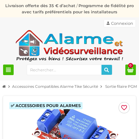
Livraison offerte dès 35 € d’achat
/
Programme de fidélité pro
avec tarifs préférentiels pour les installateurs
person
Connexion
0
view_headline
chevron_right
Accessoires Compatibles Alarme Tike Sécurité
chevron_right
Sortie filaire PG
✅ ACCESSOIRES POUR ALARMES
favorite_border