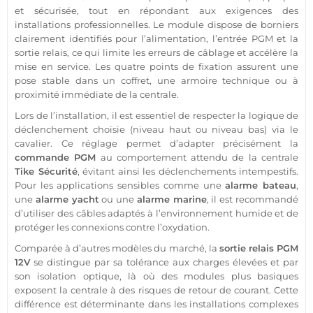
et sécurisée, tout en répondant aux exigences des
installations professionnelles. Le
module
dispose de borniers
clairement identifiés pour l’
alimentation
, l’entrée
PGM
et la
sortie
relais
, ce qui limite les erreurs de câblage et accélère la
mise en service. Les quatre points de fixation assurent une
pose stable dans un coffret, une armoire technique ou à
proximité immédiate de la
centrale
.
Lors de l’installation, il est essentiel de respecter la logique de
déclenchement choisie (niveau haut ou niveau bas) via le
cavalier. Ce réglage permet d’adapter précisément la
commande
PGM
au comportement attendu de la
centrale
Tike
Sécurité
, évitant ainsi les déclenchements intempestifs.
Pour les applications sensibles comme une
alarme
bateau
,
une
alarme
yacht
ou une
alarme
marine
, il est recommandé
d’utiliser des câbles adaptés à l’environnement humide et de
protéger
les connexions contre l’oxydation.
Comparée à d’autres modèles du marché, la
sortie
relais
PGM
12V
se distingue par sa tolérance aux charges élevées et par
son isolation optique, là où des modules plus basiques
exposent la
centrale
à des risques de retour de courant. Cette
différence est déterminante dans les installations complexes