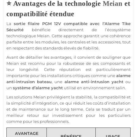
⭐ Avantages de la technologie
Meian
et
compatibilité étendue
La
sortie
filaire
PGM
12V
compatible
avec l’
Alarme
Tike
Sécurité
bénéficie directement de l’écosystème
technologique
Meian
. Cette approche garantit une cohérence
parfaite entre les modules, les centrales et les
accessoires
, tout
en respectant des standards élevés de fiabilité.
Avant de détailler les avantages, il convient de souligner que
Meian
est reconnu pour la robustesse de ses composants et
leur longévité. Cette réputation est particulièrement
importante pour les installations critiques comme une
alarme
anti-intrusion
bateau
, une
alarme
anti-intrusion
yacht
ou
un
système
d’
alarme
yacht
utilisé en environnement salin.
Les solutions
Meian
privilégient la stabilité, la compatibilité et
la simplicité d’intégration, ce qui réduit les coûts d’installation
et de maintenance sur le long terme. Cela se traduit par un
meilleur retour sur investissement pour les particuliers
comme pour les professionnels.
AVANTAGE
BÉNÉFICE
USAGE