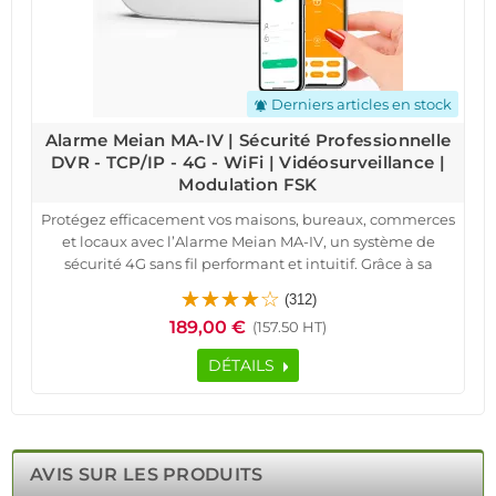
Derniers articles en stock
notifications_active
Alarme Meian MA-IV | Sécurité Professionnelle
DVR - TCP/IP - 4G - WiFi | Vidéosurveillance |
Modulation FSK
Protégez efficacement vos maisons, bureaux, commerces
et locaux avec l’Alarme Meian MA-IV, un système de
sécurité 4G sans fil performant et intuitif. Grâce à sa
technologie de communication bidirectionnelle FSK,
(312)
cette alarme assure une connexion stable et rapide pour
189,00 €
(157.50 HT)
une surveillance optimale.
Facile à installer et sans abonnement, elle s’adapte
DÉTAILS
parfaitement aux appartements, villas, hôtels et
bâtiments industriels. Son application mobile Android et
iOS permet un contrôle total à distance, offrant un
pilotage intelligent et sécurisé. Compatible avec les
accessoires Meian, elle prend en charge jusqu’à 32 zones
AVIS SUR LES PRODUITS
sans fil, garantissant une couverture complète.