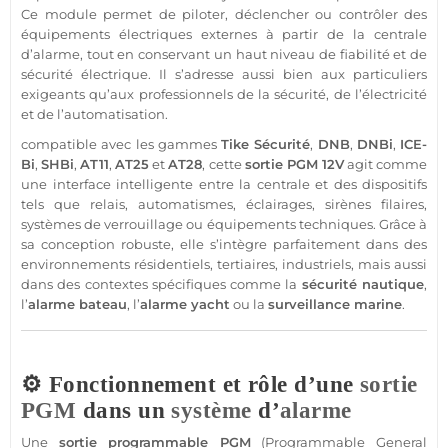
Ce
module
permet de piloter, déclencher ou contrôler des
équipements électriques externes à partir de la
centrale
d’
alarme
, tout en conservant un haut niveau de fiabilité et de
sécurité
électrique. Il s’adresse aussi bien aux particuliers
exigeants qu’aux professionnels de la
sécurité
, de l’électricité
et de l’automatisation.
compatible
avec les gammes
Tike
Sécurité
,
DNB
,
DNBi
,
ICE-
Bi
,
SHBi
,
AT11
,
AT25
et
AT28
, cette
sortie
PGM
12V
agit comme
une interface intelligente entre la
centrale
et des dispositifs
tels que
relais
, automatismes, éclairages, sirènes filaires,
systèmes de verrouillage ou équipements techniques. Grâce à
sa conception robuste, elle s’intègre parfaitement dans des
environnements résidentiels, tertiaires, industriels, mais aussi
dans des contextes spécifiques comme la
sécurité
nautique
,
l’
alarme
bateau
, l’
alarme
yacht
ou la
surveillance
marine
.
⚙️ Fonctionnement et rôle d’une
sortie
PGM
dans un
système
d’
alarme
Une
sortie
programmable
PGM
(Programmable General