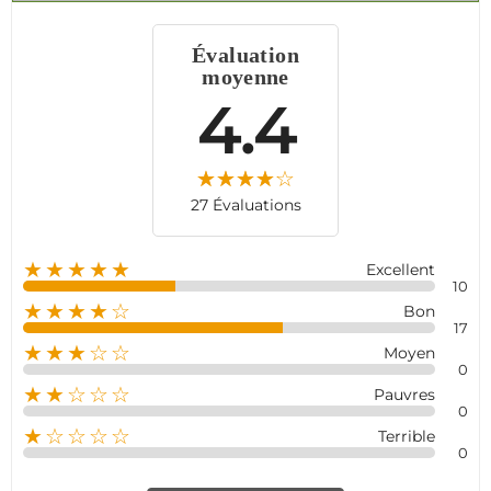
Dotée d’une batterie de secours et de notifications
instantanées, l’Alarme Meian MA-IV est la solution idéale
Évaluation
pour une sécurité sans compromis. Optez pour une
moyenne
protection fiable et connectée, où que vous soyez !
4.4
27 Évaluations
★★★★★
Excellent
10
★★★★☆
Bon
17
★★★☆☆
Moyen
0
★★☆☆☆
Pauvres
0
★☆☆☆☆
Terrible
0