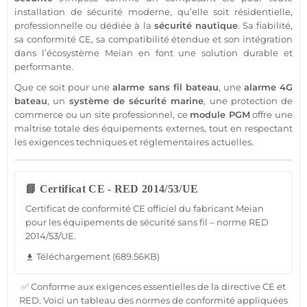
installation de
sécurité
moderne, qu’elle soit résidentielle,
professionnelle
ou dédiée à la
sécurité
nautique
. Sa fiabilité,
sa conformité CE, sa compatibilité étendue et son intégration
dans l’écosystème
Meian
en font une solution durable et
performante.
Que ce soit pour une
alarme
sans fil
bateau
, une
alarme 4G
bateau
, un
système
de
sécurité
marine
, une
protection
de
commerce
ou un site
professionnel
, ce
module
PGM
offre une
maîtrise totale des équipements externes, tout en respectant
les exigences techniques et réglementaires actuelles.
📘 Certificat CE - RED 2014/53/UE
Certificat de conformité CE officiel du fabricant Meian
pour les équipements de sécurité sans fil – norme RED
2014/53/UE.
Téléchargement (689.56KB)
file_download
✅ Conforme aux exigences essentielles de la directive CE et
RED. Voici un tableau des normes de conformité appliquées