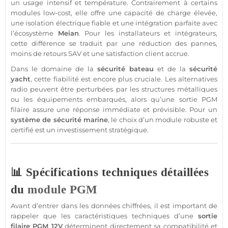
un usage intensif et
température
. Contrairement à certains
modules low-cost, elle offre une capacité de charge élevée,
une isolation électrique
fiable
et une intégration parfaite avec
l’écosystème
Meian
. Pour les installateurs et intégrateurs,
cette différence se traduit par une réduction des pannes,
moins de retours SAV et une satisfaction client accrue.
Dans le domaine de la
sécurité
bateau
et de la
sécurité
yacht
, cette fiabilité est encore plus cruciale. Les alternatives
radio peuvent être perturbées par les structures métalliques
ou les équipements embarqués, alors qu’une
sortie
PGM
filaire
assure une réponse immédiate et prévisible. Pour un
système
de
sécurité
marine
, le choix d’un
module
robuste et
certifié est un investissement stratégique.
📊 Spécifications techniques détaillées
du
module
PGM
Avant d’entrer dans les données chiffrées, il est important de
rappeler que les caractéristiques techniques d’une
sortie
filaire
PGM
12V
déterminent directement sa compatibilité et