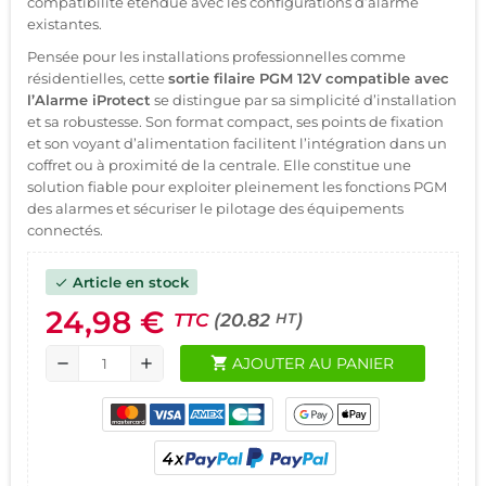
compatibilité étendue avec les configurations d’alarme
existantes.
Pensée pour les installations professionnelles comme
résidentielles, cette
sortie filaire PGM 12V compatible avec
l’Alarme iProtect
se distingue par sa simplicité d’installation
et sa robustesse. Son format compact, ses points de fixation
et son voyant d’alimentation facilitent l’intégration dans un
coffret ou à proximité de la centrale. Elle constitue une
solution fiable pour exploiter pleinement les fonctions PGM
des alarmes et sécuriser le pilotage des équipements
connectés.
Article en stock
check
24,98 €
TTC
(20.82
)
HT
shopping_cart
AJOUTER AU PANIER
remove
add