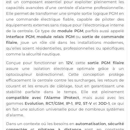
est un composant essentiel pour exploiter pleinement les
capacités avancées d’une
centrale
d’
alarme
professionnelle
.
Elle permet de transformer une simple
sortie
logique
PGM
en
une commande électrique
fiable
, capable de piloter des
équipements externes sans risque pour l’électronique interne
de la
centrale
. Ce type de
module
PGM
, parfois aussi appelé
interface
PGM
,
module
relais
PGM
ou
sortie
de commande
filaire
, joue un rôle clé dans les installations modernes,
qu’elles soient résidentielles, professionnelles ou spécifiques
comme la
sécurité
nautique
.
Conçue pour fonctionner en
12V
, cette
sortie
PGM
filaire
assure une isolation électrique optimale grâce à un
optocoupleur bidirectionnel. Cette conception protège
efficacement la
centrale
contre les surcharges, les retours de
courant et les erreurs de câblage, tout en garantissant une
stabilité parfaite dans le temps. Elle est pleinement
compatible
avec l’
Alarme
iProtect
, mais aussi avec les
gammes
Evolution
,
RCT/
GSM
,
IP-1
,
IP2
,
ST-V
et
JOD-1
, ce qui
en fait une solution universelle pour de nombreux systèmes
d’
alarme
.
Dans un contexte où les besoins en
automatisation
,
sécurité
connectée
et
pilotage à distance
sont en constante