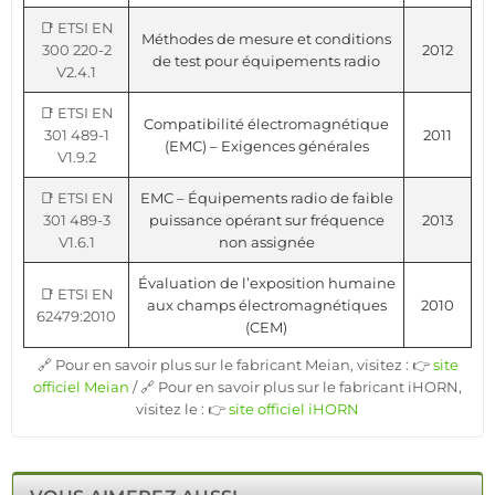
📑 ETSI EN
Méthodes de mesure et conditions
300 220-2
2012
de test pour équipements radio
V2.4.1
📑 ETSI EN
Compatibilité électromagnétique
301 489-1
2011
(EMC) – Exigences générales
V1.9.2
📑 ETSI EN
EMC – Équipements radio de faible
301 489-3
puissance opérant sur fréquence
2013
V1.6.1
non assignée
Évaluation de l’exposition humaine
📑 ETSI EN
aux champs électromagnétiques
2010
62479:2010
(CEM)
🔗 Pour en savoir plus sur le fabricant Meian, visitez : 👉
site
officiel Meian
/ 🔗 Pour en savoir plus sur le fabricant iHORN,
visitez le : 👉
site officiel iHORN