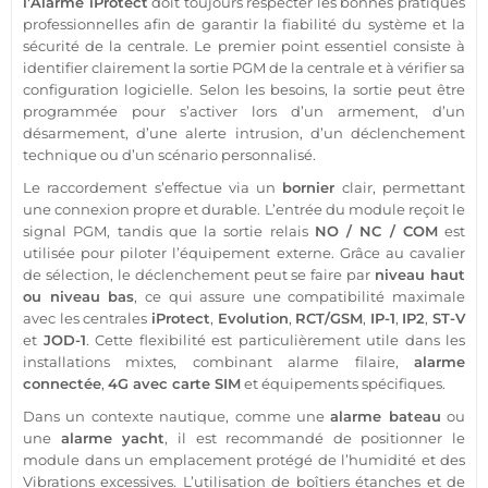
l’
Alarme
iProtect
doit toujours respecter les bonnes pratiques
professionnelles afin de garantir la fiabilité du
système
et la
sécurité
de la
centrale
. Le premier point essentiel consiste à
identifier clairement la
sortie
PGM
de la
centrale
et à vérifier sa
configuration logicielle. Selon les besoins, la
sortie
peut être
programmée pour s’activer lors d’un armement, d’un
désarmement, d’une alerte intrusion, d’un déclenchement
technique ou d’un scénario personnalisé.
Le raccordement s’effectue via un
bornier
clair, permettant
une connexion propre et durable. L’entrée du
module
reçoit le
signal
PGM
, tandis que la
sortie
relais
NO / NC / COM
est
utilisée pour piloter l’équipement externe. Grâce au cavalier
de sélection, le déclenchement peut se faire par
niveau haut
ou niveau bas
, ce qui assure une compatibilité maximale
avec les centrales
iProtect
,
Evolution
,
RCT/
GSM
,
IP-1
,
IP2
,
ST-V
et
JOD-1
. Cette flexibilité est particulièrement utile dans les
installations mixtes, combinant
alarme
filaire
,
alarme
connectée
,
4G
avec
carte SIM
et équipements spécifiques.
Dans un contexte
nautique
, comme une
alarme
bateau
ou
une
alarme
yacht
, il est recommandé de positionner le
module
dans un emplacement protégé de l’humidité et des
Vibrations
excessives. L’utilisation de boîtiers étanches et de