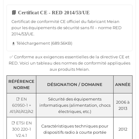
📘 Certificat CE - RED 2014/53/UE
Certificat de conformité CE officiel du fabricant Meian
pour les équipements de sécurité sans fil – norme RED
2014/53/UE.
Téléchargement (689.56KB)
file_download
✅ Conforme aux exigences essentielles de la directive CE et
RED. Voici un tableau des normes de conformité appliquées
aux produits Meian.
RÉFÉRENCE
DÉSIGNATION / DOMAINE
ANNÉE
NORME
📑 EN
Sécurité des équipements
2006 à
60950-1 +
informatiques (alimentation, chocs
2013
A11/A1/A12/A2
électriques, etc.)
📑 ETSI EN
Caractéristiques techniques pour
300 220-1
2012
dispositifs radio à courte portée
V2.4.1