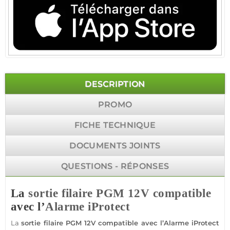
DESCRIPTION
PROMO
FICHE TECHNIQUE
DOCUMENTS JOINTS
QUESTIONS - RÉPONSES
La
sortie
filaire
PGM
12V
compatible
avec l’
Alarme
iProtect
La
sortie
filaire
PGM
12V
compatible
avec l’
Alarme
iProtect