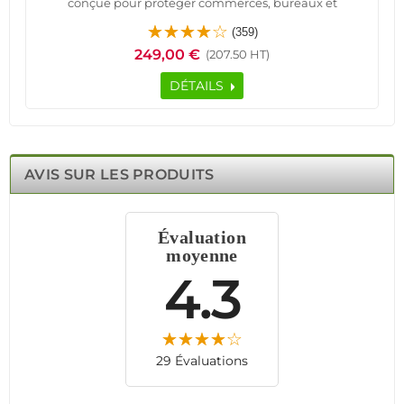
conçue pour protéger commerces, bureaux et
résidences. Grâce à ses 8 zones de protection, elle offre
(359)
une couverture complète contre les intrusions et
249,00 €
(207.50 HT)
incidents.
Cette alarme professionnelle prend en charge les
DÉTAILS
détecteurs filaires et sans fil, assurant une installation
flexible et évolutive. Son interface intuitive permet un
contrôle à distance via application Android/iOS, offrant
une gestion facile et efficace de votre système de
sécurité.
AVIS SUR LES PRODUITS
Conçue pour résister aux tentatives de piratage, elle
intègre des protocoles de cryptage avancés et un serveur
web embarqué HTML5. Sa compatibilité avec les
Évaluation
caméras et capteurs intelligents renforce votre protection
moyenne
en temps réel. Fiable et performante, la FC-7668 PRO
garantit une sécurité renforcée, adaptée aux bâtiments
4.3
industriels, hôtels et locaux techniques.
29 Évaluations