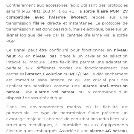
Contrairement aux
accessoires
radio utilisant des protocoles
sans fil (
433 MHz
,
868 MHz
ou
4G
), la
sortie
filaire
PGM
12V
compatible
avec l’
Alarme
iProtect
repose sur une
transmission
filaire
, directe et instantanée. Le
protocole
de
transmission
n’est donc pas radio, mais électrique, basé sur un
signal logique délivré par la
centrale
d’
alarme
via la
sortie
PGM
.
Ce signal peut être configuré pour fonctionner en
niveau
haut
ou en
niveau bas
, grâce à un cavalier de sélection
intégré au
module
. Cette flexibilité permet une adaptation
parfaite aux différents modes de fonctionnement des
centrales
iProtect
,
Evolution
ou
RCT/
GSM
. Le déclenchement
est immédiat, sans latence, ce qui est crucial pour des
applications sensibles comme une
alarme
anti-intrusion
bateau
, une
alarme
vol
bateau
ou la commande d’un
dispositif de
sécurité
critique.
Dans les environnements marins, où la fiabilité est
primordiale, ce type de
transmission
filaire
présente un
avantage majeur : l’absence de perturbations radio liées aux
structures métalliques, à l’humidité ou aux équipements
électroniques embarqués. Associée à une
alarme 4G
bateau
,