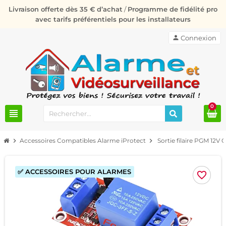
Livraison offerte dès 35 € d’achat
/
Programme de fidélité pro
avec tarifs préférentiels pour les installateurs
person
Connexion
0
view_headline
chevron_right
Accessoires Compatibles Alarme iProtect
chevron_right
Sortie filaire PGM 12
✅ ACCESSOIRES POUR ALARMES
favorite_border