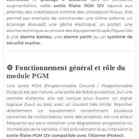
augmentation, cette
sortie
filaire
PGM
12V
répond aux
attentes des installateurs comme des utilisateurs finaux. Elle
permet par exemple de commander une
sirène
externe, un
éclairage dissuasif, une gâche électrique, un portail, une
alarme
technique ou encore des équipements spécifiques liés
à une
alarme
bateau
, une
alarme
yacht
ou un
système
de
sécurité
marine
.
⚙️ Fonctionnement général et rôle du
module
PGM
Une
sortie
PGM
(Programmable Ground / Programmable
Output) est, par nature, une
sortie
de faible puissance. Sur une
centrale
d’
alarme
, elle est conçue pour fournir un signal
logique (haut ou bas) avec un courant très limité. Brancher
directement un équipement consommant plusieurs
centaines de milliampères, voire des ampères, est une erreur
fréquente qui peut entraîner une dégradation progressive ou
immédiate de la
centrale
. C’est précisément là qu’intervient la
sortie
filaire
PGM
12V
compatible
avec l’
Alarme
iProtect
.