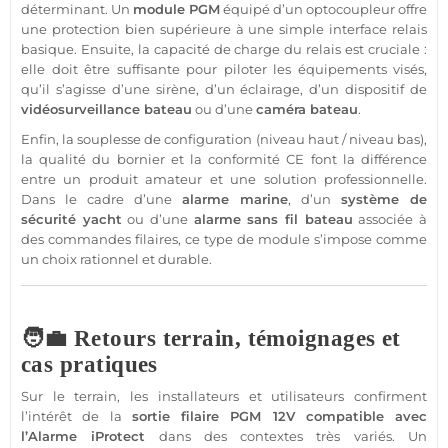
déterminant. Un
module
PGM
équipé d’un optocoupleur offre
une
protection
bien supérieure à une simple interface
relais
basique. Ensuite, la capacité de charge du
relais
est cruciale :
elle doit être suffisante pour piloter les équipements visés,
qu’il s’agisse d’une
sirène
, d’un éclairage, d’un dispositif de
vidéosurveillance
bateau
ou d’une
caméra
bateau
.
Enfin, la souplesse de configuration (niveau haut / niveau bas),
la qualité du
bornier
et la conformité CE font la différence
entre un produit amateur et une solution
professionnelle
.
Dans le cadre d’une
alarme
marine
, d’un
système
de
sécurité
yacht
ou d’une
alarme
sans fil
bateau
associée à
des commandes filaires, ce type de
module
s’impose comme
un choix rationnel et durable.
🧑‍💼 Retours terrain, témoignages et
cas pratiques
Sur le terrain, les installateurs et utilisateurs confirment
l’intérêt de la
sortie
filaire
PGM
12V
compatible
avec
l’
Alarme
iProtect
dans des contextes très variés. Un