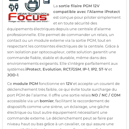
La
sortie filaire PGM 12V
compatible avec l’Alarme iProtect
est conçue pour piloter simplement
et en toute sécurité des
équipements électriques depuis une centrale d’alarme
professionnelle. Elle permet de commander un relais, un
contact ou un module externe via la sortie PGM, tout en
respectant les contraintes électriques de la centrale. Grâce à
son isolation par optocoupleur, cette solution garantit une
commande fiable, stable et durable, même dans des
environnements exigeants. Elle s’intègre parfaitement aux
systèmes
iProtect
,
Evolution
,
RCT/GSM
,
IP-1
,
IP2
,
ST-V
et
JOD-1
.
Ce
module PGM
fonctionne en
12V
et accepte un courant de
déclenchement très faible, ce qui évite toute surcharge du
port PGM de l’alarme. Il offre une sortie relais
NO / NC / COM
accessible via un
bornier
, facilitant le raccordement de
dispositifs comme une sirène, un éclairage, une gâche
électrique ou tout autre équipement nécessitant une
commande externe. Le déclenchement peut se faire par
niveau haut ou bas grâce à un cavalier, ce qui assure une