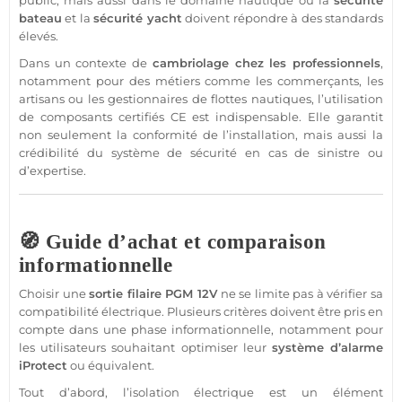
public, mais aussi dans le domaine
nautique
où la
sécurité
bateau
et la
sécurité
yacht
doivent répondre à des standards
élevés.
Dans un contexte de
cambriolage chez les professionnels
,
notamment pour des métiers comme les commerçants, les
artisans ou les gestionnaires de flottes nautiques, l’utilisation
de composants certifiés CE est indispensable. Elle garantit
non seulement la conformité de l’installation, mais aussi la
crédibilité du
système
de
sécurité
en cas de sinistre ou
d’expertise.
🧭 Guide d’achat et comparaison
informationnelle
Choisir une
sortie
filaire
PGM
12V
ne se limite pas à vérifier sa
compatibilité électrique. Plusieurs critères doivent être pris en
compte dans une phase informationnelle, notamment pour
les utilisateurs souhaitant optimiser leur
système
d’
alarme
iProtect
ou équivalent.
Tout d’abord, l’isolation électrique est un élément