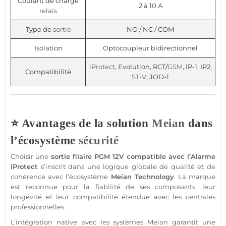
Courant de charge
2 à 10 A
relais
Type de
sortie
NO / NC / COM
Isolation
Optocoupleur bidirectionnel
iProtect
, Evolution, RCT/
GSM
, IP-1, IP2,
Compatibilité
ST-V
, JOD-1
⭐ Avantages de la solution
Meian
dans
l’écosystème
sécurité
Choisir une
sortie
filaire
PGM
12V
compatible
avec l’
Alarme
iProtect
s’inscrit dans une logique globale de qualité et de
cohérence avec l’écosystème
Meian Technology
. La marque
est reconnue pour la fiabilité de ses composants, leur
longévité et leur compatibilité étendue avec les centrales
professionnelles.
L’intégration native avec les systèmes
Meian
garantit une