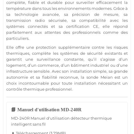
complète,
fiable
et durable pour surveiller efficacement la
température
dans tous les environnements modernes. Grâce à
sa technologie avancée, sa précision de mesure, sa
transmission
radio sécurisée, sa compatibilité avec les
systèmes connectés et sa certification CE, elle répond
parfaitement aux attentes des professionnels comme des
particuliers.
Elle offre une
protection
supplémentaire contre les risques
thermiques, complète les systèmes de
sécurité
existants et
garantit une
surveillance
constante, qu’il s’agisse d’un
logement
, d’un
commerce
, d’un
bâtiment industriel
ou d’une
infrastructure sensible. Avec son installation simple, sa grande
autonomie et sa fiabilité reconnue, la sonde
Meian
est un
choix incontournable pour toute installation nécessitant un
contrôle thermique
professionnel
.
📘 Manuel d'utilisation MD-240R
MD-240R Manuel d'utilisation détecteur thermique
intelligent sans fil
Téléchargement (3.79MB)
file_download