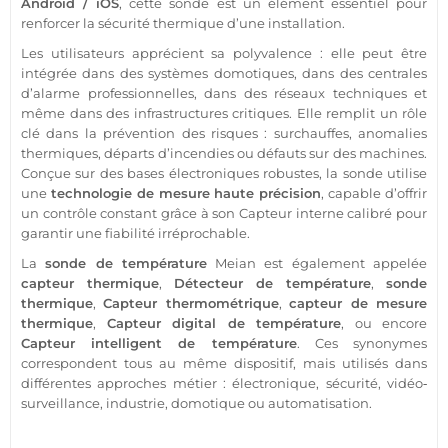
Android
/
iOS
, cette sonde est un élément essentiel pour
renforcer la
sécurité
thermique d’une installation.
Les utilisateurs apprécient sa polyvalence : elle peut être
intégrée dans des systèmes domotiques, dans des centrales
d’
alarme
professionnelles, dans des réseaux techniques et
même dans des infrastructures critiques. Elle remplit un rôle
clé dans la prévention des risques : surchauffes, anomalies
thermiques, départs d’incendies ou défauts sur des machines.
Conçue sur des bases électroniques robustes, la sonde utilise
une
technologie de mesure haute précision
, capable d’offrir
un contrôle constant grâce à son
Capteur
interne calibré pour
garantir une fiabilité irréprochable.
La
sonde de
température
Meian
est également appelée
capteur
thermique
,
Détecteur
de
température
,
sonde
thermique
,
Capteur
thermométrique
,
capteur
de mesure
thermique
,
Capteur
digital de
température
, ou encore
Capteur
intelligent de
température
. Ces synonymes
correspondent tous au même dispositif, mais utilisés dans
différentes approches métier : électronique,
sécurité
, vidéo‐
surveillance
, industrie,
domotique
ou automatisation.