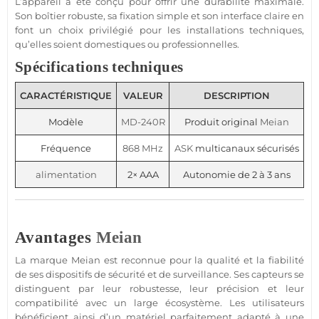
L’appareil a été conçu pour offrir une durabilité maximale.
Son boîtier robuste, sa fixation simple et son interface claire en
font un choix privilégié pour les installations techniques,
qu’elles soient domestiques ou professionnelles.
Spécifications techniques
CARACTÉRISTIQUE
VALEUR
DESCRIPTION
Modèle
MD-240R
Produit original
Meian
Fréquence
868 MHz
ASK
multicanaux sécurisés
alimentation
2× AAA
Autonomie de 2 à 3 ans
Avantages
Meian
La marque
Meian
est reconnue pour la qualité et la fiabilité
de ses dispositifs de
sécurité
et de
surveillance
. Ses capteurs se
distinguent par leur robustesse, leur précision et leur
compatibilité avec un large écosystème. Les utilisateurs
bénéficient ainsi d’un matériel parfaitement adapté à une