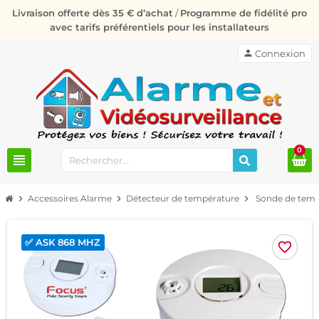
Livraison offerte dès 35 € d’achat
/
Programme de fidélité pro
avec tarifs préférentiels pour les installateurs
person
Connexion
0
view_headline
chevron_right
Accessoires Alarme
chevron_right
Détecteur de température
chevron_right
Sonde de tempé
✅ ASK 868 MHZ
favorite_border