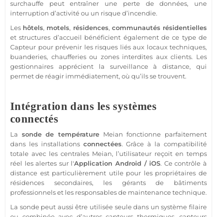
surchauffe peut entraîner une perte de données, une
interruption d’activité ou un risque d’incendie.
Les
hôtels
,
motels
,
résidences
,
communautés résidentielles
et structures d’accueil bénéficient également de ce type de
Capteur
pour prévenir les risques liés aux
locaux techniques
,
buanderies, chaufferies ou zones interdites aux clients. Les
gestionnaires apprécient la
surveillance
à distance, qui
permet de réagir immédiatement, où qu’ils se trouvent.
Intégration dans les systèmes
connectés
La
sonde de
température
Meian
fonctionne parfaitement
dans les installations
connectées
. Grâce à la compatibilité
totale avec les centrales
Meian
, l’utilisateur reçoit en temps
réel les alertes sur l'
Application
Android
/
iOS
. Ce contrôle à
distance est particulièrement utile pour les propriétaires de
résidences
secondaires, les gérants de bâtiments
professionnels et les responsables de maintenance technique.
La sonde peut aussi être utilisée seule dans un
système
filaire
ou combinée avec d’autres capteurs thermiques, capteurs