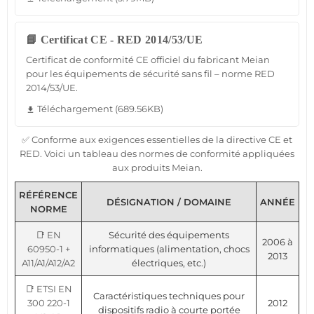
📘 Certificat CE - RED 2014/53/UE
Certificat de conformité CE officiel du fabricant Meian
pour les équipements de sécurité sans fil – norme RED
2014/53/UE.
Téléchargement (689.56KB)
file_download
✅ Conforme aux exigences essentielles de la directive CE et
RED. Voici un tableau des normes de conformité appliquées
aux produits Meian.
RÉFÉRENCE
DÉSIGNATION / DOMAINE
ANNÉE
NORME
📑 EN
Sécurité des équipements
2006 à
60950-1 +
informatiques (alimentation, chocs
2013
A11/A1/A12/A2
électriques, etc.)
📑 ETSI EN
Caractéristiques techniques pour
300 220-1
2012
dispositifs radio à courte portée