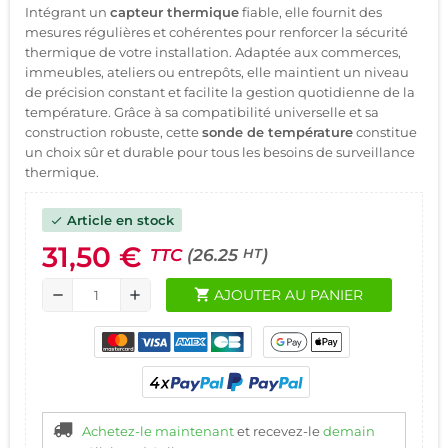
Intégrant un
capteur thermique
fiable, elle fournit des
mesures régulières et cohérentes pour renforcer la sécurité
thermique de votre installation. Adaptée aux commerces,
immeubles, ateliers ou entrepôts, elle maintient un niveau
de précision constant et facilite la gestion quotidienne de la
température. Grâce à sa compatibilité universelle et sa
construction robuste, cette
sonde de température
constitue
un choix sûr et durable pour tous les besoins de surveillance
thermique.
Article en stock
check
31,50 €
TTC
(26.25
)
HT
shopping_cart
AJOUTER AU PANIER
remove
add
Achetez-le maintenant
et recevez-le
demain