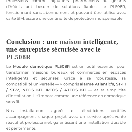
Professions comme bijoutiers, pharmaciens ou gérants
d’
hôtels
ont besoin de solutions fiables. Le
PL508R
,
fonctionnant
sans abonnement
et pouvant être utilisé avec
carte SIM
, assure une continuité de
protection
indispensable.
Conclusion : une
maison
intelligente,
une entreprise sécurisée avec le
PL508R
Le
Module
domotique
PL508R
est un outil essentiel pour
transformer
maisons
,
bureaux
et
commerces
en espaces
intelligents et sécurisés. Grâce à sa robustesse, sa
compatibilité universelle — y compris
alarme
Atlantic’s
,
ST-III
/
ST-V
,
NEOS
KIT,
IPEOS
/
ATEOS
KIT
— et sa simplicité
d’installation, il s’impose comme une référence en
domotique
sans fil.
Nos installateurs agréés et électriciens certifiés
accompagnent chaque projet avec un service après-vente
réactif et
professionnel
, garantissant une installation durable
et performante.