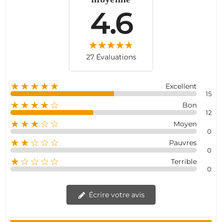
Optez pour une sécurité sans fil, abordable et efficace,
4.6
pour protéger votre domicile sans frais supplémentaires
ni dépendance à un abonnement.
27 Évaluations
★★★★★
Excellent
15
★★★★☆
Bon
12
★★★☆☆
Moyen
0
★★☆☆☆
Pauvres
0
★☆☆☆☆
Terrible
0
Écrire votre avis