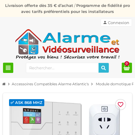
Livraison offerte dès 35 € d’achat
/
Programme de fidélité pro
avec tarifs préférentiels pour les installateurs
person
Connexion
0
view_headline
chevron_right
Accessoires Compatibles Alarme Atlantic's
chevron_right
Module domotique PL5
✅ ASK 868 MHZ
favorite_border