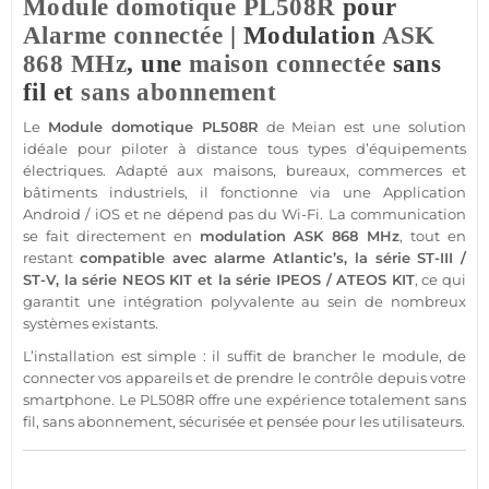
Module
domotique
PL508R
pour
Alarme
connectée
| Modulation
ASK
868 MHz
, une
maison
connectée
sans
fil et
sans abonnement
Le
Module
domotique
PL508R
de
Meian
est une solution
idéale pour piloter à distance tous types d’équipements
électriques. Adapté aux
maisons
,
bureaux
,
commerces
et
bâtiments industriels
, il fonctionne via une
Application
Android
/
iOS
et ne dépend pas du Wi-Fi. La communication
se fait directement en
modulation
ASK
868 MHz
, tout en
restant
compatible
avec
alarme
Atlantic’s
, la série
ST-III
/
ST-V
, la série
NEOS
KIT et la série
IPEOS
/
ATEOS
KIT
, ce qui
garantit une intégration polyvalente au sein de nombreux
systèmes existants.
L’installation est simple : il suffit de brancher le
module
, de
connecter vos appareils et de prendre le contrôle depuis votre
smartphone
. Le
PL508R
offre une expérience totalement sans
fil,
sans abonnement
, sécurisée et pensée pour les utilisateurs.