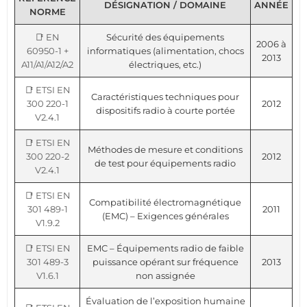
DÉSIGNATION / DOMAINE
ANNÉE
NORME
📑 EN
Sécurité des équipements
2006 à
60950-1 +
informatiques (alimentation, chocs
2013
A11/A1/A12/A2
électriques, etc.)
📑 ETSI EN
Caractéristiques techniques pour
300 220-1
2012
dispositifs radio à courte portée
V2.4.1
📑 ETSI EN
Méthodes de mesure et conditions
300 220-2
2012
de test pour équipements radio
V2.4.1
📑 ETSI EN
Compatibilité électromagnétique
301 489-1
2011
(EMC) – Exigences générales
V1.9.2
📑 ETSI EN
EMC – Équipements radio de faible
301 489-3
puissance opérant sur fréquence
2013
V1.6.1
non assignée
Évaluation de l’exposition humaine