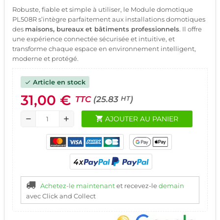
Robuste, fiable et simple à utiliser, le Module domotique
PL508R s’intègre parfaitement aux installations domotiques
des
maisons, bureaux et bâtiments professionnels
. Il offre
une expérience connectée sécurisée et intuitive, et
transforme chaque espace en environnement intelligent,
moderne et protégé.
Article en stock
check
31,00 €
TTC
(25.83
)
HT
shopping_cart
AJOUTER AU PANIER
remove
add
Achetez-le maintenant
et recevez-le
demain
avec Click and Collect