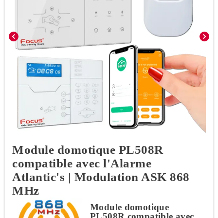
chevron_left
chevron_right
Module domotique PL508R
compatible avec l'Alarme
Atlantic's | Modulation ASK 868
MHz
Module domotique
PL508R compatible avec