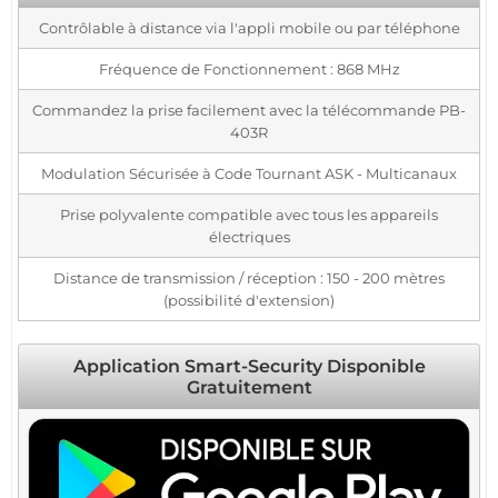
Contrôlable à distance via l'appli mobile ou par téléphone
Fréquence de Fonctionnement : 868 MHz
Commandez la prise facilement avec la télécommande PB-
403R
Modulation Sécurisée à Code Tournant ASK - Multicanaux
Prise polyvalente compatible avec tous les appareils
électriques
Distance de transmission / réception : 150 - 200 mètres
(possibilité d'extension)
Application Smart-Security Disponible
Gratuitement