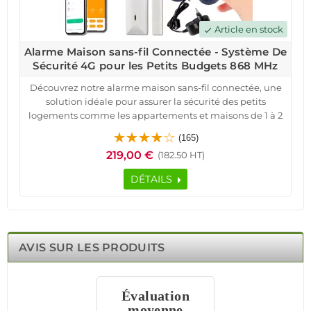
Article en stock
check
Alarme Maison sans-fil Connectée - Système De
Sécurité 4G pour les Petits Budgets 868 MHz
Découvrez notre alarme maison sans-fil connectée, une
solution idéale pour assurer la sécurité des petits
logements comme les appartements et maisons de 1 à 2
pièces.
(165)
Ce système de sécurité 4G fonctionne sans abonnement,
219,00 €
(182.50 HT)
offrant une protection fiable et économique. Doté d'une
fréquence de fonctionnement de 868 MHz, il inclut une
DÉTAILS
centrale HA-VGT avec une sirène intégrée de 85 décibels,
un détecteur d'ouverture MD-210R et un détecteur de
mouvement MC-335R DMT. L'installation est simplifiée
grâce à la pré-programmation gratuite, vous permettant
de recevoir des alertes directement sur votre téléphone
AVIS SUR LES PRODUITS
en cas d'intrusion.
Gérez votre système avec l'application mobile
iOS/Android, contrôlez à distance l'activation et la
Évaluation
désactivation, et profitez d'une surveillance continue
moyenne
pour divers espaces : domiciles, bureaux, garages et plus.