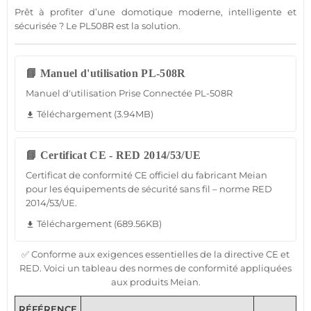
Prêt à profiter d’une
domotique
moderne, intelligente et
sécurisée ? Le
PL508R
est la solution.
📘 Manuel d'utilisation PL-508R
Manuel d'utilisation Prise Connectée PL-508R
Téléchargement (3.94MB)
file_download
📘 Certificat CE - RED 2014/53/UE
Certificat de conformité CE officiel du fabricant Meian
pour les équipements de sécurité sans fil – norme RED
2014/53/UE.
Téléchargement (689.56KB)
file_download
✅ Conforme aux exigences essentielles de la directive CE et
RED. Voici un tableau des normes de conformité appliquées
aux produits Meian.
RÉFÉRENCE