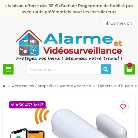
Livraison offerte dès 35 € d’achat
/
Programme de fidélité pro
avec tarifs préférentiels pour les installateurs
person
Connexion
0
view_headline
chevron_right
Accessoires Compatibles Alarme Atlantic's
chevron_right
Détecteur d’ouvertur
✅ ASK 433 MHZ
favorite_border