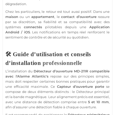
dégradation.
Chez les particuliers, le retour est tout aussi positif. Dans une
maison
ou un
appartement
, le
contact
d’ouverture
rassure
par sa discrétion, sa fiabilité et sa compatibilité avec des
systèmes
connectés
pilotables depuis une
Application
Android
/
iOS
. Les notifications en temps réel renforcent le
sentiment de contrôle et de
sécurité
au quotidien.
🛠️ Guide d’utilisation et conseils
d’installation
professionnelle
L’installation du
Détecteur
d’ouverture
MD-211R
compatible
avec l'
Alarme
Atlantic's
repose sur des principes simples,
mais doit respecter certaines bonnes pratiques pour garantir
une efficacité maximale. Ce
Capteur
d’ouverture porte
se
compose de deux éléments distincts : le
Détecteur
principal
et la bande magnétique. Leur alignement précis est essentiel,
avec une distance de détection comprise entre
5 et 10 mm
,
afin d’assurer une détection
fiable
à chaque ouverture.
Il est recommandé de positionner le
Détecteur
périmétrique