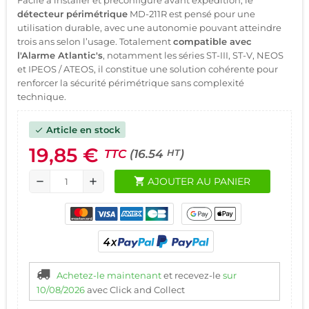
détecteur périmétrique
MD-211R est pensé pour une
utilisation durable, avec une autonomie pouvant atteindre
trois ans selon l’usage. Totalement
compatible avec
l'Alarme Atlantic's
, notamment les séries ST-III, ST-V, NEOS
et IPEOS / ATEOS, il constitue une solution cohérente pour
renforcer la sécurité périmétrique sans complexité
technique.
Article en stock
check
19,85 €
TTC
(16.54
)
HT
shopping_cart
AJOUTER AU PANIER
remove
add
Achetez-le maintenant
et recevez-le
sur
10/08/2026
avec Click and Collect