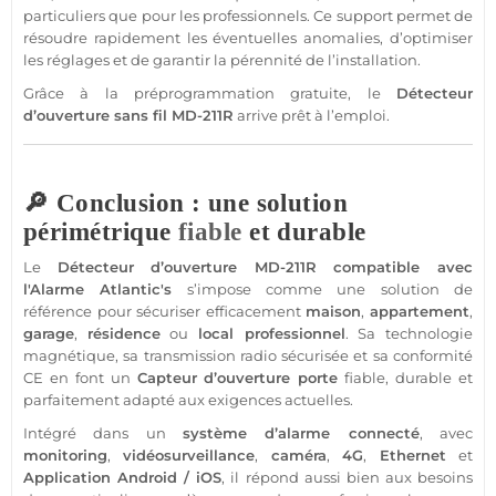
particuliers que pour les professionnels. Ce support permet de
résoudre rapidement les éventuelles anomalies, d’optimiser
les réglages et de garantir la pérennité de l’installation.
Grâce à la préprogrammation gratuite, le
Détecteur
d’ouverture sans fil
MD-211R
arrive prêt à l’emploi.
🔎 Conclusion : une solution
périmétrique
fiable
et durable
Le
Détecteur
d’ouverture
MD-211R
compatible
avec
l'
Alarme
Atlantic's
s’impose comme une solution de
référence pour sécuriser efficacement
maison
,
appartement
,
garage
,
résidence
ou
local
professionnel
. Sa technologie
magnétique, sa
transmission
radio sécurisée et sa conformité
CE en font un
Capteur
d’ouverture porte
fiable
, durable et
parfaitement adapté aux exigences actuelles.
Intégré dans un
système
d’
alarme
connecté
, avec
monitoring
,
vidéosurveillance
,
caméra
,
4G
,
Ethernet
et
Application
Android
/
iOS
, il répond aussi bien aux besoins