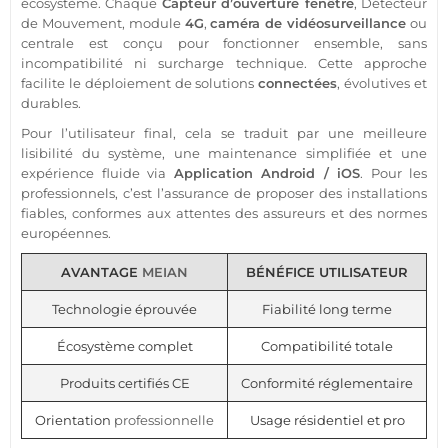
écosystème. Chaque
Capteur
d’ouverture fenêtre
,
Détecteur
de Mouvement
,
module
4G
,
caméra
de
vidéosurveillance
ou
centrale
est conçu pour fonctionner ensemble, sans
incompatibilité ni surcharge technique. Cette approche
facilite le déploiement de solutions
connectées
, évolutives et
durables.
Pour l’utilisateur final, cela se traduit par une meilleure
lisibilité du
système
, une maintenance simplifiée et une
expérience fluide via
Application
Android
/
iOS
. Pour les
professionnels, c’est l’assurance de proposer des installations
fiables, conformes aux attentes des assureurs et des normes
européennes.
AVANTAGE
MEIAN
BÉNÉFICE UTILISATEUR
Technologie éprouvée
Fiabilité long terme
Écosystème complet
Compatibilité totale
Produits certifiés CE
Conformité réglementaire
Orientation
professionnelle
Usage résidentiel et pro