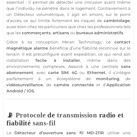
essentiel : il permet de détecter une intrusion avant même
que l’individu ne pénètre dans le
logement
. Contrairement à
un
Détecteur
volumétrique
, il agit en amont, sur le point
d’accès, ce qui limite fortement les risques de
cambriolage
,
aussi bien chez les particuliers que chez les professionnels tels
que les
commerçants
,
artisans
ou
bureaux
administratifs
.
Grâce à sa conception
Meian Technology
, ce
contact
magnétique
alarme
bénéficie d’une fiabilité reconnue sur le
terrain. Il est préconfiguré avant expédition, ce qui rend son
installation
facile à installer
, même dans des
environnements complexes. Associé à une
centrale
sans
abonnement
, avec
carte SIM
,
4G
ou
Ethernet
, il s’intègre
parfaitement à un écosystème de
monitoring
, de
vidéosurveillance
, de
caméra
connectée
et d’
Application
Android
/
iOS
.
📡
Protocole
de
transmission
radio et
fiabilité
sans-fil
Le
Détecteur
d’ouverture sans fil
MD-211R
utilise une