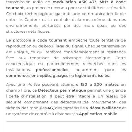
transmission
radio en
modulation
ASK
433 MHz
à code
tournant
, un
protocole
reconnu pour sa stabilité et sa
sécurité
.
Ce choix technologique garantit une communication
fiable
entre le
Capteur
et la
centrale
d’
alarme
, même dans des
environnements perturbés par des murs épais ou des
structures métalliques.
Le
protocole
à
code tournant
empêche toute tentative de
reproduction ou de
brouillage
du signal. Chaque
transmission
est unique, ce qui renforce considérablement la résistance
face aux tentatives de sabotage électronique. Cette
caractéristique est particulièrement recherchée dans les
installations
professionnelles
, notamment pour les
commerces
,
entrepôts
,
garages
ou
logements isolés
.
Avec une
Portée
pouvant atteindre
150 à 200 mètres
en
champ libre, ce
Détecteur
périmétrique
permet une grande
liberté d’installation. Il peut être intégré à un réseau de
sécurité
comprenant des détecteurs de mouvement, des
sirènes, des modules
4G
, des caméras de
vidéosurveillance
et
un
système
de contrôle à distance via
Application
mobile
.