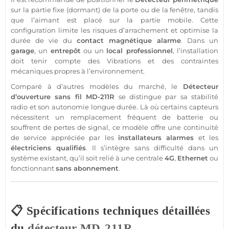
sur la partie fixe (dormant) de la porte ou de la fenêtre, tandis
que l’aimant est placé sur la partie mobile. Cette
configuration limite les risques d’arrachement et optimise la
durée de vie du
contact
magnétique
alarme
. Dans un
garage
, un
entrepôt
ou un
local
professionnel
, l’installation
doit tenir compte des
Vibrations
et des contraintes
mécaniques propres à l’environnement.
Comparé à d’autres modèles du marché, le
Détecteur
d’ouverture sans fil
MD-211R
se distingue par sa stabilité
radio et son autonomie longue durée. Là où certains capteurs
nécessitent un remplacement fréquent de batterie ou
souffrent de pertes de signal, ce modèle offre une continuité
de service appréciée par les
installateurs alarmes
et les
électriciens qualifiés
. Il s’intègre sans difficulté dans un
système
existant, qu’il soit relié à une
centrale
4G
,
Ethernet
ou
fonctionnant
sans abonnement
.
📋 Spécifications techniques détaillées
du
détecteur
MD-211R