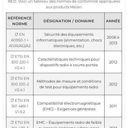
RED. Voici un tableau des normes de conformité appliquées
aux produits Meian.
RÉFÉRENCE
DÉSIGNATION / DOMAINE
ANNÉE
NORME
📑 EN
Sécurité des équipements
2006 à
60950-1 +
informatiques (alimentation, chocs
2013
A11/A1/A12/A2
électriques, etc.)
📑 ETSI EN
Caractéristiques techniques pour
300 220-1
2012
dispositifs radio à courte portée
V2.4.1
📑 ETSI EN
Méthodes de mesure et conditions
300 220-2
2012
de test pour équipements radio
V2.4.1
📑 ETSI EN
Compatibilité électromagnétique
301 489-1
2011
(EMC) – Exigences générales
V1.9.2
📑 ETSI EN
EMC – Équipements radio de faible