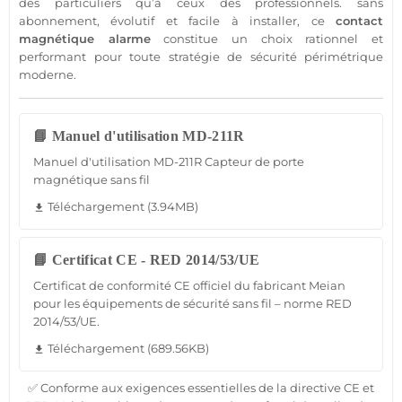
des particuliers qu’à ceux des professionnels.
sans
abonnement
, évolutif et facile à installer, ce
contact
magnétique
alarme
constitue un choix rationnel et
performant pour toute stratégie de
sécurité
périmétrique
moderne.
📘 Manuel d'utilisation MD-211R
Manuel d'utilisation MD-211R Capteur de porte
magnétique sans fil
Téléchargement (3.94MB)
file_download
📘 Certificat CE - RED 2014/53/UE
Certificat de conformité CE officiel du fabricant Meian
pour les équipements de sécurité sans fil – norme RED
2014/53/UE.
Téléchargement (689.56KB)
file_download
✅ Conforme aux exigences essentielles de la directive CE et