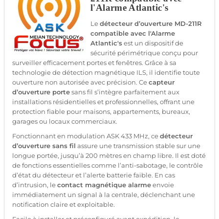
l'Alarme Atlantic's
Le
détecteur d’ouverture MD-211R
compatible avec l'Alarme
Atlantic's
est un dispositif de
sécurité périmétrique conçu pour
surveiller efficacement portes et fenêtres. Grâce à sa
technologie de détection magnétique ILS, il identifie toute
ouverture non autorisée avec précision. Ce
capteur
d’ouverture porte
sans fil s’intègre parfaitement aux
installations résidentielles et professionnelles, offrant une
protection fiable pour maisons, appartements, bureaux,
garages ou locaux commerciaux.
Fonctionnant en modulation ASK 433 MHz, ce
détecteur
d’ouverture sans fil
assure une transmission stable sur une
longue portée, jusqu’à 200 mètres en champ libre. Il est doté
de fonctions essentielles comme l’anti-sabotage, le contrôle
d’état du détecteur et l’alerte batterie faible. En cas
d’intrusion, le
contact magnétique alarme
envoie
immédiatement un signal à la centrale, déclenchant une
notification claire et exploitable.
Facile à installer et préconfiguré avant expédition, le