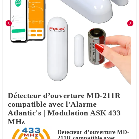
chevron_left
chevron_right
Détecteur d’ouverture MD-211R
compatible avec l'Alarme
Atlantic's | Modulation ASK 433
MHz
Détecteur d’ouverture MD-
211R compatible avec