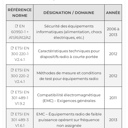
RÉFÉRENCE
DÉSIGNATION / DOMAINE
ANNÉE
NORME
📑 EN
Sécurité des équipements
2006 à
60950-1 +
informatiques (alimentation, chocs
2013
A11/A1/A12/A2
électriques, etc.)
📑 ETSI EN
Caractéristiques techniques pour
300 220-1
2012
dispositifs radio à courte portée
V2.4.1
📑 ETSI EN
Méthodes de mesure et conditions
300 220-2
2012
de test pour équipements radio
V2.4.1
📑 ETSI EN
Compatibilité électromagnétique
301 489-1
2011
(EMC) – Exigences générales
V1.9.2
📑 ETSI EN
EMC – Équipements radio de faible
301 489-3
puissance opérant sur fréquence
2013
V1.6.1
non assignée