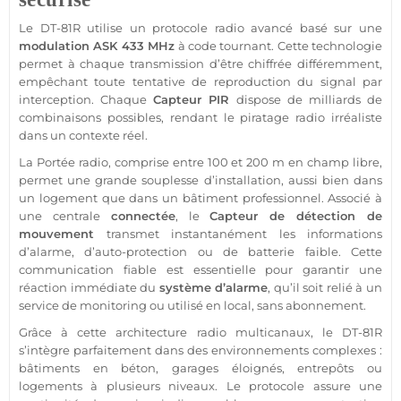
Le
DT-81R
utilise un
protocole
radio avancé basé sur une
modulation
ASK
433 MHz
à code tournant. Cette technologie
permet à chaque
transmission
d’être chiffrée différemment,
empêchant toute tentative de reproduction du signal par
interception. Chaque
Capteur
PIR
dispose de milliards de
combinaisons possibles, rendant le piratage radio irréaliste
dans un contexte réel.
La
Portée
radio, comprise entre 100 et 200 m en champ libre,
permet une grande souplesse d’installation, aussi bien dans
un
logement
que dans un bâtiment
professionnel
. Associé à
une
centrale
connectée
, le
Capteur
de détection de
mouvement
transmet instantanément les informations
d’
alarme
, d’auto-
protection
ou de batterie faible. Cette
communication
fiable
est essentielle pour garantir une
réaction immédiate du
système
d’
alarme
, qu’il soit relié à un
service de monitoring ou utilisé en local,
sans abonnement
.
Grâce à cette architecture radio multicanaux, le
DT-81R
s’intègre parfaitement dans des environnements complexes :
bâtiments en béton,
garages
éloignés, entrepôts ou
logements à plusieurs niveaux. Le
protocole
assure une