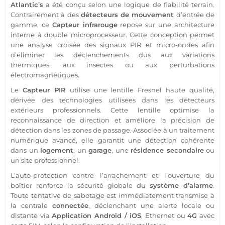
Atlantic’s
a été conçu selon une logique de fiabilité terrain.
Contrairement à des
détecteurs de mouvement
d’entrée de
gamme, ce
Capteur
infrarouge
repose sur une architecture
interne à double microprocesseur. Cette conception permet
une analyse croisée des signaux PIR et micro-ondes afin
d’éliminer les déclenchements dus aux variations
thermiques, aux insectes ou aux perturbations
électromagnétiques.
Le
Capteur
PIR
utilise une lentille Fresnel haute qualité,
dérivée des technologies utilisées dans les détecteurs
extérieurs professionnels. Cette lentille optimise la
reconnaissance de direction et améliore la précision de
détection dans les zones de passage. Associée à un traitement
numérique avancé, elle garantit une détection cohérente
dans un
logement
, un
garage
, une
résidence
secondaire
ou
un site
professionnel
.
L’auto-
protection
contre l’arrachement et l’ouverture du
boîtier renforce la
sécurité
globale du
système
d’
alarme
.
Toute tentative de sabotage est immédiatement transmise à
la
centrale
connectée
, déclenchant une alerte locale ou
distante via
Application
Android
/
iOS
, Ethernet ou
4G
avec