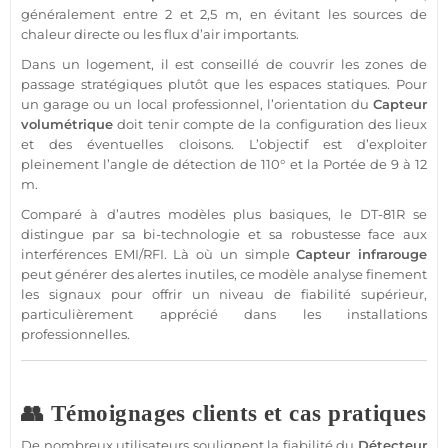
généralement entre 2 et 2,5 m, en évitant les sources de
chaleur directe ou les flux d’air importants.
Dans un
logement
, il est conseillé de couvrir les zones de
passage stratégiques plutôt que les espaces statiques. Pour
un
garage
ou un local
professionnel
, l’orientation du
Capteur
volumétrique
doit tenir compte de la configuration des lieux
et des éventuelles
cloisons
. L’objectif est d’exploiter
pleinement l’angle de détection de 110° et la
Portée
de 9 à 12
m.
Comparé à d’autres modèles plus basiques, le
DT-81R
se
distingue par sa bi-technologie et sa robustesse face aux
interférences EMI/RFI. Là où un simple
Capteur
infrarouge
peut générer des alertes inutiles, ce modèle analyse finement
les signaux pour offrir un niveau de fiabilité supérieur,
particulièrement apprécié dans les installations
professionnelles.
👥 Témoignages clients et cas pratiques
De nombreux utilisateurs soulignent la fiabilité du
Détecteur