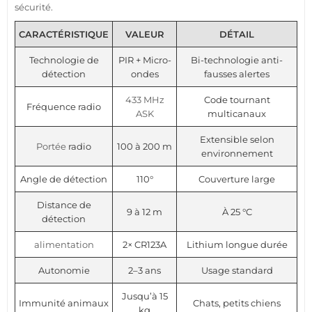
sécurité
.
CARACTÉRISTIQUE
VALEUR
DÉTAIL
Technologie de
PIR + Micro-
Bi-technologie anti-
détection
ondes
fausses alertes
433 MHz
Code tournant
Fréquence radio
ASK
multicanaux
Extensible selon
Portée
radio
100 à 200 m
environnement
Angle de détection
110°
Couverture large
Distance de
9 à 12 m
À 25 °C
détection
alimentation
2× CR123A
Lithium longue durée
Autonomie
2–3 ans
Usage standard
Jusqu’à 15
Immunité animaux
Chats, petits chiens
kg