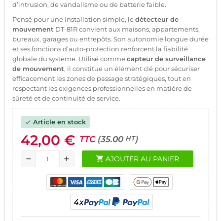
d’intrusion, de vandalisme ou de batterie faible.
Pensé pour une installation simple, le
détecteur de
mouvement
DT-81R convient aux maisons, appartements,
bureaux, garages ou entrepôts. Son autonomie longue durée
et ses fonctions d’auto-protection renforcent la fiabilité
globale du système. Utilisé comme
capteur de surveillance
de mouvement
, il constitue un élément clé pour sécuriser
efficacement les zones de passage stratégiques, tout en
respectant les exigences professionnelles en matière de
sûreté et de continuité de service.
Article en stock
check
42,00 €
TTC
(35.00
)
HT
shopping_cart
AJOUTER AU PANIER
remove
add