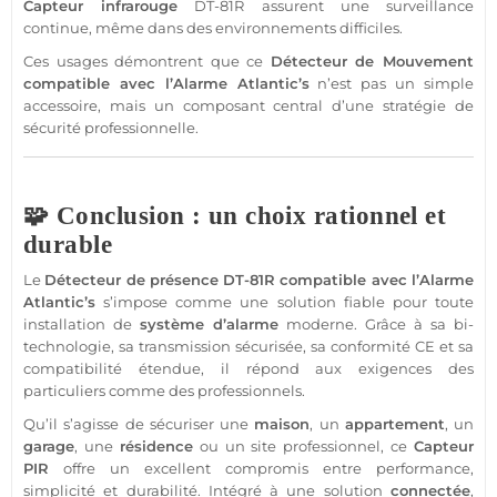
Capteur
infrarouge
DT-81R
assurent une
surveillance
continue, même dans des environnements difficiles.
Ces usages démontrent que ce
Détecteur de Mouvement
compatible
avec l’
Alarme
Atlantic’s
n’est pas un simple
accessoire, mais un composant central d’une stratégie de
sécurité
professionnelle
.
🧩 Conclusion : un choix rationnel et
durable
Le
Détecteur
de
présence
DT-81R
compatible
avec l’
Alarme
Atlantic’s
s’impose comme une solution
fiable
pour toute
installation de
système
d’
alarme
moderne. Grâce à sa bi-
technologie, sa
transmission
sécurisée, sa conformité CE et sa
compatibilité étendue, il répond aux exigences des
particuliers comme des professionnels.
Qu’il s’agisse de sécuriser une
maison
, un
appartement
, un
garage
, une
résidence
ou un site
professionnel
, ce
Capteur
PIR
offre un excellent compromis entre performance,
simplicité et durabilité. Intégré à une solution
connectée
,