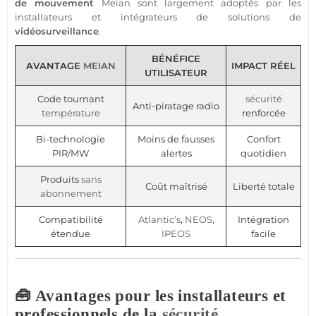
de mouvement
Meian
sont largement adoptés par les
installateurs et intégrateurs de solutions de
vidéosurveillance
.
BÉNÉFICE
AVANTAGE
MEIAN
IMPACT RÉEL
UTILISATEUR
Code tournant
sécurité
Anti-piratage radio
température
renforcée
Bi-technologie
Moins de fausses
Confort
PIR/MW
alertes
quotidien
Produits
sans
Coût maîtrisé
Liberté totale
abonnement
Compatibilité
Atlantic’s
,
NEOS
,
Intégration
étendue
IPEOS
facile
🧰 Avantages pour les installateurs et
professionnels de la
sécurité