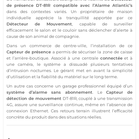
de
présence
DT-81R
compatible
avec l’
Alarme
Atlantic’s
dans des contextes variés. Un propriétaire de
maison
individuelle apprécie la tranquillité apportée par ce
Détecteur de Mouvement
, capable de surveiller
efficacement le salon et le couloir sans déclencher d’alerte à
cause de son animal de compagnie.
Dans un
commerce
de centre-ville, l’installation de ce
Capteur
de
présence
a permis de sécuriser la zone de caisse
et l’arrière-
boutique
. Associé à une
centrale
connectée
et à
une
caméra
, le
système
a dissuadé plusieurs tentatives
d’intrusion nocturnes. Le gérant met en avant la simplicité
d’utilisation et la fiabilité du matériel sur le long terme.
Un autre cas concerne un
garage
professionnel
équipé d’un
système
d’
alarme sans abonnement
. Le
Capteur
de
détection de mouvement
DT-81R
, couplé à une
transmission
4G
, assure une
surveillance
continue, même en l’absence de
connexion Ethernet. Ces retours terrain illustrent l’efficacité
concrète du produit dans des situations réelles.