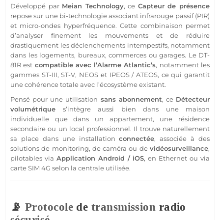
Développé par
Meian Technology
, ce
Capteur
de
présence
repose sur une bi-technologie associant
infrarouge passif
(PIR)
et micro-ondes hyperfréquence. Cette combinaison permet
d’analyser finement les mouvements et de réduire
drastiquement les déclenchements intempestifs, notamment
dans les logements,
bureaux
,
commerces
ou
garages
. Le
DT-
81R
est
compatible
avec l’
Alarme
Atlantic’s
, notamment les
gammes
ST-III
,
ST-V
,
NEOS
et
IPEOS
/
ATEOS
, ce qui garantit
une cohérence totale avec l’écosystème existant.
Pensé pour une utilisation
sans abonnement
, ce
Détecteur
volumétrique
s’intègre aussi bien dans une
maison
individuelle que dans un
appartement
, une
résidence
secondaire ou un local
professionnel
. Il trouve naturellement
sa place dans une installation
connectée
, associée à des
solutions de monitoring, de
caméra
ou de
vidéosurveillance
,
pilotables via
Application
Android
/
iOS
, en Ethernet ou via
carte SIM
4G
selon la
centrale
utilisée.
📡
Protocole
de
transmission
radio
sécurisé