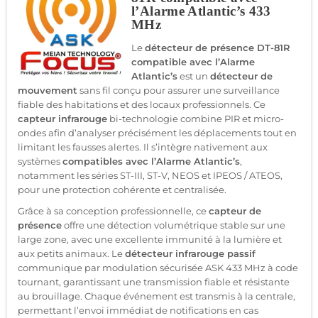
l’Alarme Atlantic’s 433
MHz
Le
détecteur de présence DT-81R
compatible avec l’Alarme
Atlantic’s
est un
détecteur de
mouvement
sans fil conçu pour assurer une surveillance
fiable des habitations et des locaux professionnels. Ce
capteur infrarouge
bi-technologie combine PIR et micro-
ondes afin d’analyser précisément les déplacements tout en
limitant les fausses alertes. Il s’intègre nativement aux
systèmes
compatibles avec l’Alarme Atlantic’s
,
notamment les séries ST-III, ST-V, NEOS et IPEOS / ATEOS,
pour une protection cohérente et centralisée.
Grâce à sa conception professionnelle, ce
capteur de
présence
offre une détection volumétrique stable sur une
large zone, avec une excellente immunité à la lumière et
aux petits animaux. Le
détecteur infrarouge passif
communique par modulation sécurisée ASK 433 MHz à code
tournant, garantissant une transmission fiable et résistante
au brouillage. Chaque événement est transmis à la centrale,
permettant l’envoi immédiat de notifications en cas