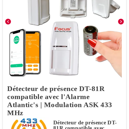
chevron_left
chevron_right
Détecteur de présence DT-81R
compatible avec l'Alarme
Atlantic's | Modulation ASK 433
MHz
Détecteur de présence DT-
81R compatible avec