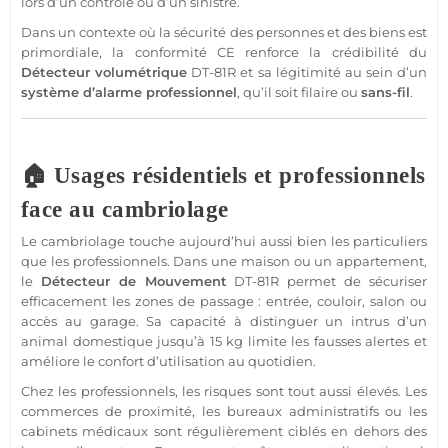
lors d’un contrôle ou d’un sinistre.
Dans un contexte où la
sécurité
des personnes et des biens est
primordiale, la conformité CE renforce la crédibilité du
Détecteur
volumétrique
DT-81R
et sa légitimité au sein d’un
système
d’
alarme
professionnel
, qu’il soit
filaire
ou
sans-fil
.
🏠 Usages résidentiels et professionnels
face au cambriolage
Le cambriolage touche aujourd’hui aussi bien les particuliers
que les professionnels. Dans une
maison
ou un
appartement
,
le
Détecteur de Mouvement
DT-81R
permet de sécuriser
efficacement les zones de passage : entrée, couloir, salon ou
accès au
garage
. Sa capacité à distinguer un intrus d’un
animal domestique jusqu’à 15 kg limite les fausses alertes et
améliore le confort d’utilisation au quotidien.
Chez les professionnels, les risques sont tout aussi élevés. Les
commerces
de proximité, les
bureaux
administratifs ou les
cabinets
médicaux sont régulièrement ciblés en dehors des