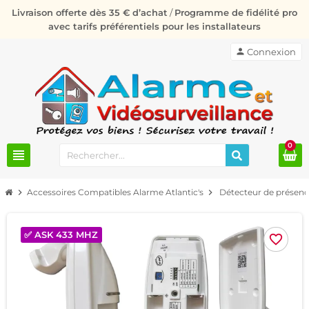
Livraison offerte dès 35 € d’achat
/
Programme de fidélité pro
avec tarifs préférentiels pour les installateurs
person
Connexion
0
view_headline
chevron_right
Accessoires Compatibles Alarme Atlantic's
chevron_right
Détecteur de présenc
✅ ASK 433 MHZ
favorite_border