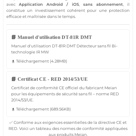
avec
Application
Android
/
iOS
,
sans abonnement
, il
constitue un investissement cohérent pour une
protection
efficace et maîtrisée dans le temps.
📘 Manuel d'utilisation DT-81R DMT
Manuel d'utilisation DT-81R DMT Détecteur sans fil Bi-
technologie IR MW
Téléchargement (4.28MB)
file_download
📘 Certificat CE - RED 2014/53/UE
Certificat de conformité CE officiel du fabricant Meian
pour les équipements de sécurité sans fil – norme RED
2014/53/UE.
Téléchargement (689.56KB)
file_download
✅ Conforme aux exigences essentielles de la directive CE et
RED. Voici un tableau des normes de conformité appliquées
aux produits Meian.