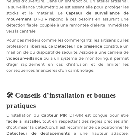
heures d’ouverture. Dans un entrepôt ou un atelier artisanal,
la
surveillance
volumétrique
est essentielle pour
protéger
les
stocks et le matériel. Le
Capteur
de
surveillance
de
mouvement
DT-81R
répond à ces besoins en assurant une
détection
fiable
, couplée à une remontée d’alerte immédiate
vers la
centrale
.
Pour des métiers comme les commerçants, les artisans ou les
professions libérales, ce
Détecteur
de
présence
constitue un
maillon clé du dispositif de
sécurité
. Associé à une
caméra
de
vidéosurveillance
ou à un
système
de monitoring, il permet
d’agir rapidement en cas d’intrusion et de limiter les
conséquences financières d’un cambriolage.
🛠️ Conseils d’installation et bonnes
pratiques
L’installation du
Capteur
PIR
DT-81R
est conçue pour être
facile à installer
, tout en respectant des règles précises afin
d’optimiser la détection. Il est recommandé de positionner le
Détecteur
de
déplacements
à une hauteur adaptée,