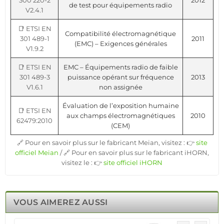
300 220-2
2012
de test pour équipements radio
V2.4.1
📑 ETSI EN
Compatibilité électromagnétique
301 489-1
2011
(EMC) – Exigences générales
V1.9.2
📑 ETSI EN
EMC – Équipements radio de faible
301 489-3
puissance opérant sur fréquence
2013
V1.6.1
non assignée
Évaluation de l’exposition humaine
📑 ETSI EN
aux champs électromagnétiques
2010
62479:2010
(CEM)
🔗 Pour en savoir plus sur le fabricant Meian, visitez : 👉
site
officiel Meian
/ 🔗 Pour en savoir plus sur le fabricant iHORN,
visitez le : 👉
site officiel iHORN
VOUS AIMEREZ AUSSI