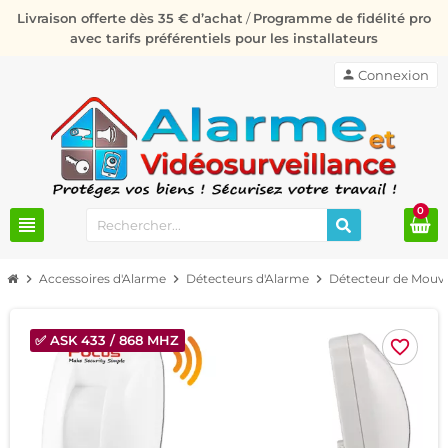
Livraison offerte dès 35 € d’achat
/
Programme de fidélité pro
avec tarifs préférentiels pour les installateurs
person
Connexion
0
view_headline
chevron_right
Accessoires d'Alarme
chevron_right
Détecteurs d'Alarme
chevron_right
Détecteur de Mou
✅ ASK 433 / 868 MHZ
favorite_border