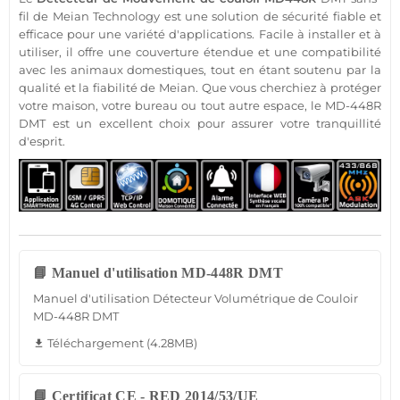
fil
de
Meian Technology
est une solution de
sécurité
fiable
et
efficace pour une variété d'applications. Facile à installer et à
utiliser, il offre une couverture étendue et une compatibilité
avec les animaux domestiques, tout en étant soutenu par la
qualité et la fiabilité de
Meian
. Que vous cherchiez à
protéger
votre
maison
, votre
bureau
ou tout autre espace, le
MD-448R
DMT est un excellent choix pour assurer votre tranquillité
d'esprit.
📘 Manuel d'utilisation MD-448R DMT
Manuel d'utilisation Détecteur Volumétrique de Couloir
MD-448R DMT
Téléchargement (4.28MB)
file_download
📘 Certificat CE - RED 2014/53/UE