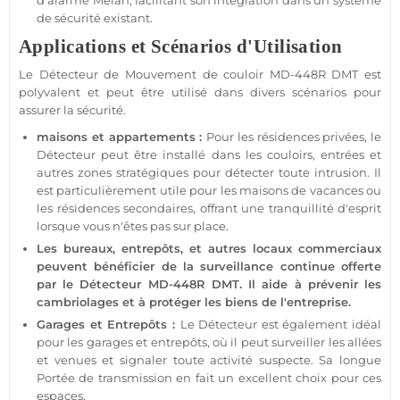
d'
alarme
Meian
, facilitant son intégration dans un
système
de
sécurité
existant.
Applications et Scénarios d'Utilisation
Le
Détecteur de Mouvement
de couloir
MD-448R
DMT est
polyvalent et peut être utilisé dans divers scénarios pour
assurer la
sécurité
.
maisons
et
appartements
:
Pour les
résidences
privées, le
Détecteur
peut être installé dans les couloirs, entrées et
autres zones stratégiques pour détecter toute intrusion. Il
est particulièrement utile pour les
maisons
de vacances ou
les
résidences
secondaires, offrant une tranquillité d'esprit
lorsque vous n'êtes pas sur place.
Les
bureaux
, entrepôts, et autres locaux commerciaux
peuvent bénéficier de la
surveillance
continue offerte
par le
Détecteur
MD-448R
DMT. Il aide à prévenir les
cambriolages et à
protéger
les biens de l'entreprise.
Garages
et Entrepôts :
Le
Détecteur
est également idéal
pour les
garages
et entrepôts, où il peut surveiller les allées
et venues et signaler toute activité suspecte. Sa longue
Portée
de
transmission
en fait un excellent choix pour ces
espaces.