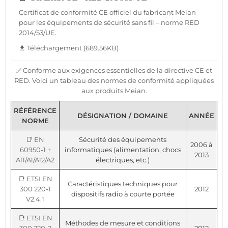
Certificat de conformité CE officiel du fabricant Meian
pour les équipements de sécurité sans fil – norme RED
2014/53/UE.
Téléchargement (689.56KB)
file_download
✅ Conforme aux exigences essentielles de la directive CE et
RED. Voici un tableau des normes de conformité appliquées
aux produits Meian.
RÉFÉRENCE
DÉSIGNATION / DOMAINE
ANNÉE
NORME
📑 EN
Sécurité des équipements
2006 à
60950-1 +
informatiques (alimentation, chocs
2013
A11/A1/A12/A2
électriques, etc.)
📑 ETSI EN
Caractéristiques techniques pour
300 220-1
2012
dispositifs radio à courte portée
V2.4.1
📑 ETSI EN
Méthodes de mesure et conditions