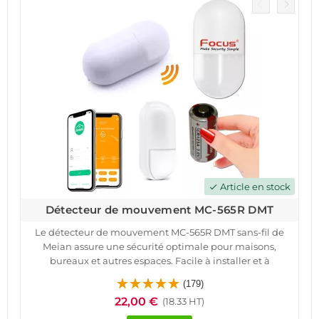
Article en stock
check
Détecteur de mouvement MC-565R DMT
Le détecteur de mouvement MC-565R DMT sans-fil de
Meian assure une sécurité optimale pour maisons,
bureaux et autres espaces. Facile à installer et à
configurer, ce dispositif connecté utilise la technologie
(179)
de transmission radio sécurisée. Avec une portée de 100 à
22,00 €
(18.33 HT)
200 mètres, il détecte les mouvements dans un angle de
90° à 110° et une distance de 6 à 10 mètres.