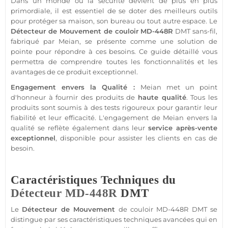
Dans un monde où la
sécurité
devient de plus en plus
primordiale, il est essentiel de se doter des meilleurs outils
pour
protéger
sa
maison
, son
bureau
ou tout autre espace. Le
Détecteur de Mouvement
de couloir
MD-448R
DMT
sans-fil
,
fabriqué par
Meian
, se présente comme une solution de
pointe pour répondre à ces besoins. Ce guide détaillé vous
permettra de comprendre toutes les fonctionnalités et les
avantages de ce produit exceptionnel.
Engagement envers la Qualité :
Meian
met un point
d'honneur à fournir des produits de
haute qualité
. Tous les
produits sont soumis à des tests rigoureux pour garantir leur
fiabilité et leur efficacité. L'engagement de
Meian
envers la
qualité se reflète également dans leur
service après-vente
exceptionnel
, disponible pour assister les clients en cas de
besoin.
Caractéristiques Techniques du
Détecteur
MD-448R
DMT
Le
Détecteur de Mouvement
de couloir
MD-448R
DMT se
distingue par ses caractéristiques techniques avancées qui en