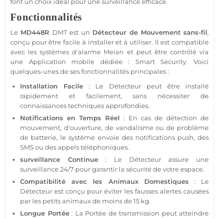
font un choix idéal pour une
surveillance
efficace.
Fonctionnalités
Le
MD448R
DMT est un
Détecteur de Mouvement
sans-fil
,
conçu pour être facile à installer et à utiliser. Il est
compatible
avec les systèmes d'
alarme
Meian
et peut être contrôlé via
une
Application
mobile dédiée :
Smart Security
. Voici
quelques-unes de ses fonctionnalités principales :
Installation Facile
: Le
Détecteur
peut être installé
rapidement et facilement, sans nécessiter de
connaissances techniques approfondies.
Notifications en Temps Réel
: En cas de détection de
mouvement, d'ouverture, de vandalisme ou de problème
de batterie, le
système
envoie des notifications push, des
SMS ou des appels téléphoniques.
surveillance
Continue
: Le
Détecteur
assure une
surveillance
24/7 pour garantir la
sécurité
de votre espace.
Compatibilité avec les Animaux Domestiques
: Le
Détecteur
est conçu pour éviter les fausses alertes causées
par les petits animaux de moins de 15 kg.
Longue
Portée
: La
Portée
de
transmission
peut atteindre