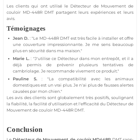
Les clients qui ont utilisé le
Détecteur de Mouvement
de
couloir
MD-448R
DMT partagent leurs expériences et leurs
avis.
Témoignages
Jean D.
: "Le
MD-448R
DMT est très facile à installer et offre
une couverture impressionnante. Je me sens beaucoup
plus en
sécurité
dans ma
maison
."
Marie L.
: "J'utilise ce
Détecteur
dans mon entrepôt, et il a
déjà permis de prévenir plusieurs tentatives de
cambriolage. Je recommande vivement ce produit."
Pauline S.
: "La compatibilité avec les animaux
domestiques est un vrai plus. Je n'ai plus de fausses alertes
causées par mon chien."
Les avis des clients sont globalement très positifs, soulignant
la fiabilité, la facilité d'utilisation et l'efficacité du
Détecteur de
Mouvement
de couloir
MD-448R
DMT.
Conclusion
Le
Détecteur de Mouvement
de couloir
MD448R
DMT
sans-