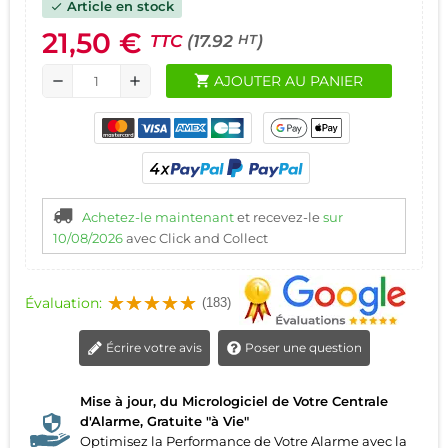
Article en stock
check
21,50 €
TTC
(17.92
)
HT
shopping_cart
AJOUTER AU PANIER
remove
add
Achetez-le maintenant
et recevez-le
sur
10/08/2026
avec Click and Collect
Évaluation:
(183)
Écrire votre avis
Poser une question
Mise à jour, du Micrologiciel de Votre Centrale
d'Alarme, Gratuite "à Vie"
Optimisez la Performance de Votre Alarme avec la