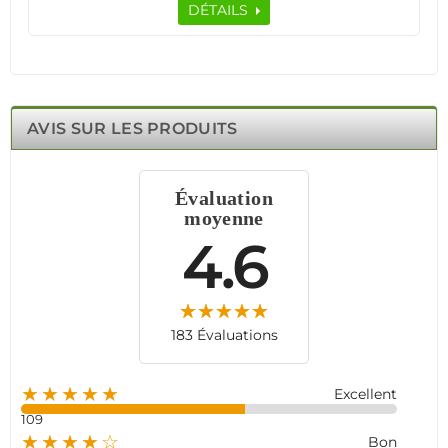
DÉTAILS
Compatible avec les systèmes d'alarme Meian, il envoie
des notifications push, SMS ou appels en cas de détection
de mouvement, d'ouverture, de vandalisme ou de
batterie faible.
Ce détecteur est également immunisé contre la lumière
blanche jusqu'à 10000 lux et peut distinguer les petits
AVIS SUR LES PRODUITS
animaux jusqu'à 20 kg, réduisant les fausses alertes.
Alimenté par une batterie lithium-ion 3V CR-123A, il offre
une grande autonomie de 2-3 ans.
Évaluation
moyenne
4.6
183 Évaluations
★★★★★
Excellent
109
★★★★☆
Bon