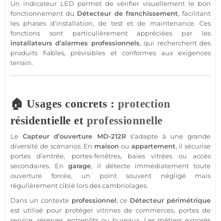
Un indicateur
LED
permet de vérifier visuellement le bon
fonctionnement du
Détecteur
de franchissement
, facilitant
les phases d’installation, de test et de maintenance. Ces
fonctions sont particulièrement appréciées par les
installateurs d’alarmes professionnels
, qui recherchent des
produits fiables, prévisibles et conformes aux exigences
terrain.
🏠 Usages concrets :
protection
résidentielle et
professionnelle
Le
Capteur
d’ouverture
MD-212R
s’adapte à une grande
diversité de scénarios. En
maison
ou
appartement
, il sécurise
portes d’entrée, portes-fenêtres, baies vitrées ou accès
secondaires. En
garage
, il détecte immédiatement toute
ouverture forcée, un point souvent négligé mais
régulièrement ciblé lors des cambriolages.
Dans un contexte
professionnel
, ce
Détecteur
périmétrique
est utilisé pour
protéger
vitrines de
commerces
, portes de
service, réserves, entrepôts ou
bureaux
. Les métiers exposés