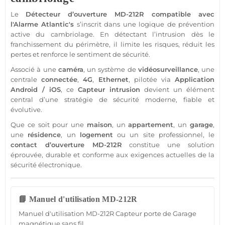
Le
Détecteur
d’ouverture
MD-212R
compatible
avec
l'
Alarme
Atlantic's
s’inscrit dans une logique de prévention
active du cambriolage. En détectant l’intrusion dès le
franchissement du périmètre, il limite les risques, réduit les
pertes et renforce le sentiment de
sécurité
.
Associé à une
caméra
, un
système
de
vidéosurveillance
, une
centrale
connectée
,
4G
,
Ethernet
, pilotée via
Application
Android
/
iOS
, ce
Capteur
intrusion
devient un élément
central d’une stratégie de
sécurité
moderne,
fiable
et
évolutive.
Que ce soit pour une
maison
, un
appartement
, un
garage
,
une
résidence
, un
logement
ou un site
professionnel
, le
contact
d’ouverture
MD-212R
constitue une solution
éprouvée, durable et conforme aux exigences actuelles de la
sécurité
électronique.
📘 Manuel d'utilisation MD-212R
Manuel d'utilisation MD-212R Capteur porte de Garage
magnétique sans fil