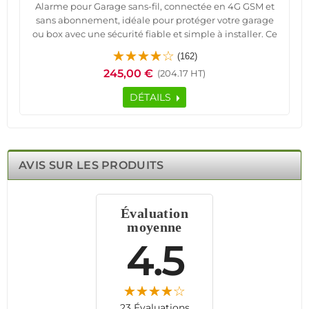
Alarme pour Garage sans-fil, connectée en 4G GSM et
sans abonnement, idéale pour protéger votre garage
ou box avec une sécurité fiable et simple à installer. Ce
système intelligent vous assure une surveillance
(162)
continue et envoie des alertes sur votre téléphone pour
245,00 €
(204.17 HT)
une tranquillité maximale. La centrale HA-VGT, équipée
d'une sirène intégrée, est facile à configurer et
DÉTAILS
compatible avec toutes les box internet.
Ce kit comprend également un détecteur d’ouverture
sans-fil MD-212R pour portes de garage, deux
télécommandes et des badges RFID pour un accès
personnalisé. Fonctionnant à une fréquence de 433 MHz,
AVIS SUR LES PRODUITS
le système offre une transmission sécurisée et une portée
étendue, idéale pour des garages de toute taille.
Avec une autonomie de 12-24h en cas de coupure de
Évaluation
courant, des notifications en temps réel et des options de
moyenne
personnalisation via une application mobile, cette
alarme sans-fil est la solution complète pour protéger
4.5
efficacement vos biens.
23 Évaluations