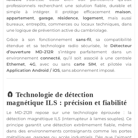
professionnels recherchant une solution
fiable
, durable et
simple à intégrer. Il protège efficacement
maison
,
appartement
,
garage
,
résidence
,
logement
, mais aussi
bureaux
, entrepôts,
commerces
ou
locaux techniques
, dans
une logique de prévention active du cambriolage.
Grâce à son fonctionnement
sans-fil
, sa compatibilité
étendue et sa technologie radio sécurisée, le
Détecteur
d’ouverture
MD-212R
s’intègre parfaitement dans un
environnement
connecté
, qu’il soit associé à une
centrale
Ethernet
,
4G
, avec ou sans
carte SIM
, et pilotée via
Application
Android
/
iOS
,
sans abonnement
imposé.
🧲 Technologie de détection
magnétique ILS : précision et fiabilité
Le
MD-212R
repose sur une technologie éprouvée : la
détection magnétique ILS (interrupteur à lames souples). Ce
principe garantit une détection extrêmement
fiable
, même
dans des environnements contraignants comme les portes
métalliques,
garages
ou accès industriels. Dès que l’aimant