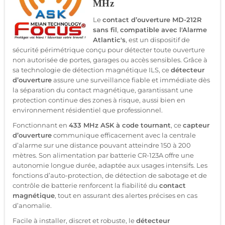
MHz
Le
contact d’ouverture MD-212R
sans fil
,
compatible avec l'Alarme
Atlantic's
, est un dispositif de
sécurité périmétrique conçu pour détecter toute ouverture
non autorisée de portes, garages ou accès sensibles. Grâce à
sa technologie de détection magnétique ILS, ce
détecteur
d’ouverture
assure une surveillance fiable et immédiate dès
la séparation du contact magnétique, garantissant une
protection continue des zones à risque, aussi bien en
environnement résidentiel que professionnel.
Fonctionnant en
433 MHz ASK à code tournant
, ce
capteur
d’ouverture
communique efficacement avec la centrale
d’alarme sur une distance pouvant atteindre 150 à 200
mètres. Son alimentation par batterie CR-123A offre une
autonomie longue durée, adaptée aux usages intensifs. Les
fonctions d’auto-protection, de détection de sabotage et de
contrôle de batterie renforcent la fiabilité du
contact
magnétique
, tout en assurant des alertes précises en cas
d’anomalie.
Facile à installer, discret et robuste, le
détecteur