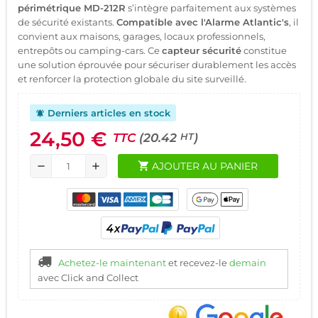
périmétrique MD-212R
s’intègre parfaitement aux systèmes
de sécurité existants.
Compatible avec l'Alarme Atlantic's
, il
convient aux maisons, garages, locaux professionnels,
entrepôts ou camping-cars. Ce
capteur sécurité
constitue
une solution éprouvée pour sécuriser durablement les accès
et renforcer la protection globale du site surveillé.
Derniers articles en stock
notifications_active
24,50 €
TTC
(20.42
)
HT
shopping_cart
AJOUTER AU PANIER
remove
add
Achetez-le maintenant
et recevez-le
demain
avec Click and Collect