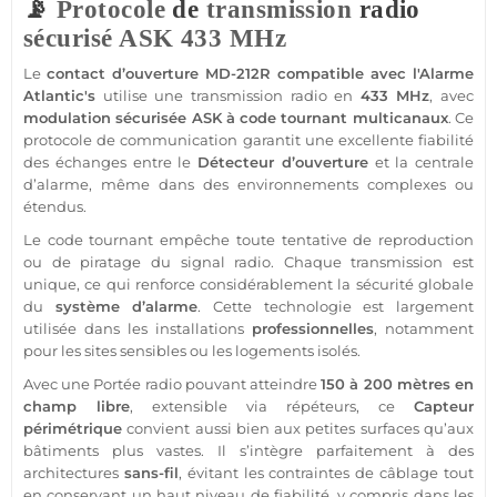
📡
Protocole
de
transmission
radio
sécurisé
ASK
433 MHz
Le
contact
d’ouverture
MD-212R
compatible
avec l'
Alarme
Atlantic's
utilise une
transmission
radio en
433 MHz
, avec
modulation sécurisée
ASK
à code tournant multicanaux
. Ce
protocole
de communication garantit une excellente fiabilité
des échanges entre le
Détecteur
d’ouverture
et la
centrale
d’
alarme
, même dans des environnements complexes ou
étendus.
Le code tournant empêche toute tentative de reproduction
ou de piratage du signal radio. Chaque
transmission
est
unique, ce qui renforce considérablement la
sécurité
globale
du
système
d’
alarme
. Cette technologie est largement
utilisée dans les installations
professionnelles
, notamment
pour les sites sensibles ou les logements isolés.
Avec une
Portée
radio pouvant atteindre
150 à 200 mètres en
champ libre
, extensible via répéteurs, ce
Capteur
périmétrique
convient aussi bien aux petites surfaces qu’aux
bâtiments plus vastes. Il s’intègre parfaitement à des
architectures
sans-fil
, évitant les contraintes de câblage tout
en conservant un haut niveau de fiabilité, y compris dans les