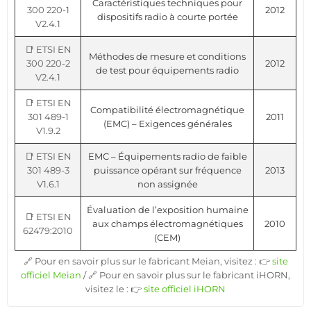
Caractéristiques techniques pour
300 220-1
2012
dispositifs radio à courte portée
V2.4.1
📑 ETSI EN
Méthodes de mesure et conditions
300 220-2
2012
de test pour équipements radio
V2.4.1
📑 ETSI EN
Compatibilité électromagnétique
301 489-1
2011
(EMC) – Exigences générales
V1.9.2
📑 ETSI EN
EMC – Équipements radio de faible
301 489-3
puissance opérant sur fréquence
2013
V1.6.1
non assignée
Évaluation de l’exposition humaine
📑 ETSI EN
aux champs électromagnétiques
2010
62479:2010
(CEM)
🔗 Pour en savoir plus sur le fabricant Meian, visitez : 👉
site
officiel Meian
/ 🔗 Pour en savoir plus sur le fabricant iHORN,
visitez le : 👉
site officiel iHORN