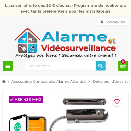
Livraison offerte dès 35 € d’achat
/
Programme de fidélité pro
avec tarifs préférentiels pour les installateurs
person
Connexion
0
view_headline
chevron_right
Accessoires Compatibles Alarme Atlantic's
chevron_right
Détecteur d'ouverture
✅ ASK 433 MHZ
favorite_border