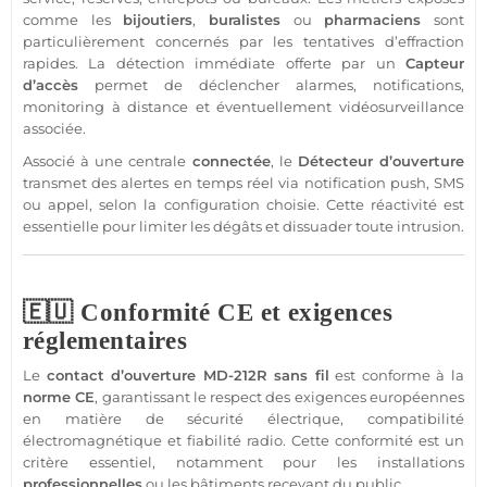
comme les
bijoutiers
,
buralistes
ou
pharmaciens
sont
particulièrement concernés par les tentatives d’effraction
rapides. La détection immédiate offerte par un
Capteur
d’accès
permet de déclencher alarmes, notifications,
monitoring à distance et éventuellement
vidéosurveillance
associée.
Associé à une
centrale
connectée
, le
Détecteur
d’ouverture
transmet des alertes en temps réel via notification push, SMS
ou appel, selon la configuration choisie. Cette réactivité est
essentielle pour limiter les dégâts et dissuader toute intrusion.
🇪🇺 Conformité CE et exigences
réglementaires
Le
contact
d’ouverture
MD-212R
sans fil
est conforme à la
norme CE
, garantissant le respect des exigences européennes
en matière de
sécurité
électrique, compatibilité
électromagnétique et fiabilité radio. Cette conformité est un
critère essentiel, notamment pour les installations
professionnelles
ou les bâtiments recevant du public.