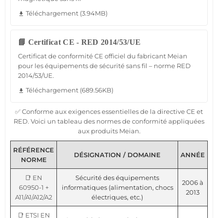
Téléchargement (3.94MB)
file_download
📘 Certificat CE - RED 2014/53/UE
Certificat de conformité CE officiel du fabricant Meian
pour les équipements de sécurité sans fil – norme RED
2014/53/UE.
Téléchargement (689.56KB)
file_download
✅ Conforme aux exigences essentielles de la directive CE et
RED. Voici un tableau des normes de conformité appliquées
aux produits Meian.
RÉFÉRENCE
DÉSIGNATION / DOMAINE
ANNÉE
NORME
📑 EN
Sécurité des équipements
2006 à
60950-1 +
informatiques (alimentation, chocs
2013
A11/A1/A12/A2
électriques, etc.)
📑 ETSI EN