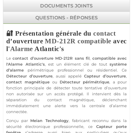
DOCUMENTS JOINTS
QUESTIONS - RÉPONSES
🔐 Présentation générale du
contact
d’ouverture
MD-212R
compatible
avec
l'
Alarme
Atlantic's
Le
contact
d’ouverture
MD-212R
sans fil
,
compatible
avec
l'
Alarme
Atlantic's
, est un élément clé de tout
système
d’
alarme
périmétrique
professionnel
ou résidentiel. Ce
Détecteur
d’ouverture
, aussi appelé
Capteur
d’ouverture
,
contact
magnétique
ou
Détecteur
périmétrique
, a pour
fonction principale de détecter toute tentative d’ouverture
non autorisée sur un accès protégé. Il intervient dès la
séparation du
contact
magnétique, déclenchant
immédiatement une alerte vers la
centrale
d’
alarme
connectée
.
Conçu par
Meian Technology
, fabricant reconnu dans la
sécurité
électronique
professionnelle
, ce
Capteur
porte
fenêtre
s’adresse aussi bien aux particuliers qu’aux