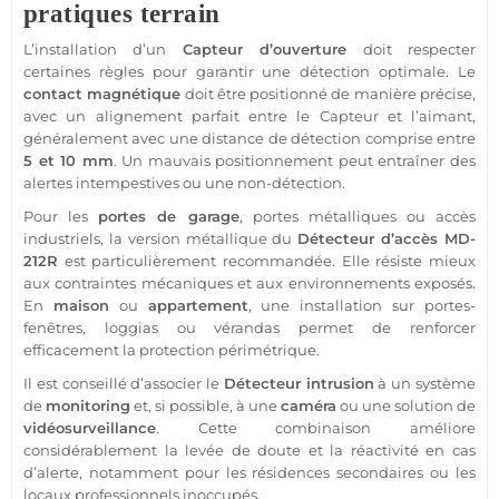
pratiques terrain
L’installation d’un
Capteur
d’ouverture
doit respecter
certaines règles pour garantir une détection optimale. Le
contact
magnétique
doit être positionné de manière précise,
avec un alignement parfait entre le
Capteur
et l’aimant,
généralement avec une distance de détection comprise entre
5 et 10 mm
. Un mauvais positionnement peut entraîner des
alertes intempestives ou une non-détection.
Pour les
portes de
garage
, portes métalliques ou accès
industriels, la version métallique du
Détecteur
d’accès
MD-
212R
est particulièrement recommandée. Elle résiste mieux
aux contraintes mécaniques et aux environnements exposés.
En
maison
ou
appartement
, une installation sur portes-
fenêtres, loggias ou vérandas permet de renforcer
efficacement la
protection
périmétrique.
Il est conseillé d’associer le
Détecteur
intrusion
à un
système
de
monitoring
et, si possible, à une
caméra
ou une solution de
vidéosurveillance
. Cette combinaison améliore
considérablement la levée de doute et la réactivité en cas
d’alerte, notamment pour les
résidences
secondaires ou les
locaux professionnels inoccupés.