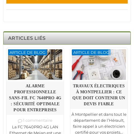
ARTICLES LIÉS
ARTICLE DE BLOG
ARTICLE DE BLOG
ALARME
TRAVAUX ÉLECTRIQUES
PROFESSIONNELLE
À MONTPELLIER : CE
SANS-FIL FC 7640PRO 4G
QUE DOIT CONTENIR UN
: SÉCURITÉ OPTIMALE
DEVIS FIABLE
POUR ENTREPRISES
À Montpellier et dans tout le
1 commentaire
département de l’Hérault,
faire appel à un électricien
La FC 7640PRO 4G LAN
certifié pour vos projets...
Ethernet de Meian est une