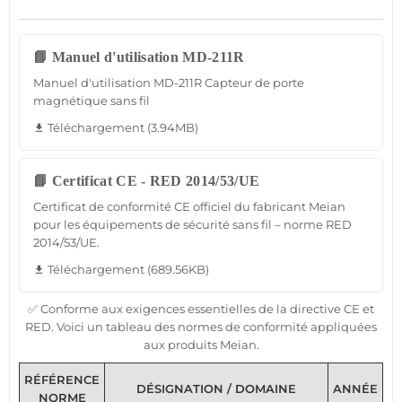
📘 Manuel d'utilisation MD-211R
Manuel d'utilisation MD-211R Capteur de porte
magnétique sans fil
Téléchargement (3.94MB)
file_download
📘 Certificat CE - RED 2014/53/UE
Certificat de conformité CE officiel du fabricant Meian
pour les équipements de sécurité sans fil – norme RED
2014/53/UE.
Téléchargement (689.56KB)
file_download
✅ Conforme aux exigences essentielles de la directive CE et
RED. Voici un tableau des normes de conformité appliquées
aux produits Meian.
RÉFÉRENCE
DÉSIGNATION / DOMAINE
ANNÉE
NORME