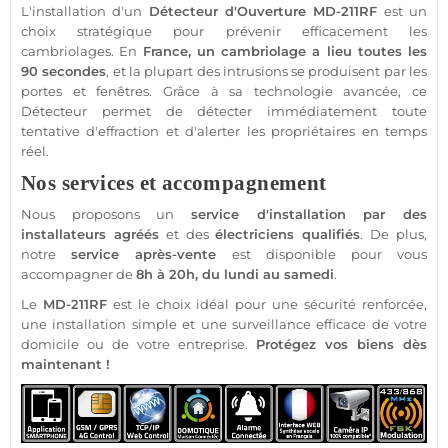
L'installation d'un
Détecteur d'Ouverture
MD-211RF
est un
choix stratégique pour prévenir efficacement les
cambriolages. En
France, un cambriolage a lieu toutes les
90 secondes
, et la plupart des intrusions se produisent par les
portes et fenêtres. Grâce à sa technologie avancée, ce
Détecteur
permet de détecter immédiatement toute
tentative d'effraction et d'alerter les propriétaires en temps
réel.
Nos services et accompagnement
Nous proposons un
service d'installation par des
installateurs agréés
et des
électriciens qualifiés
. De plus,
notre
service après-vente
est disponible pour vous
accompagner de
8h à 20h, du lundi au samedi
.
Le
MD-211RF
est le choix idéal pour une
sécurité
renforcée,
une installation simple et une
surveillance
efficace de votre
domicile ou de votre entreprise.
Protégez vos biens dès
maintenant !