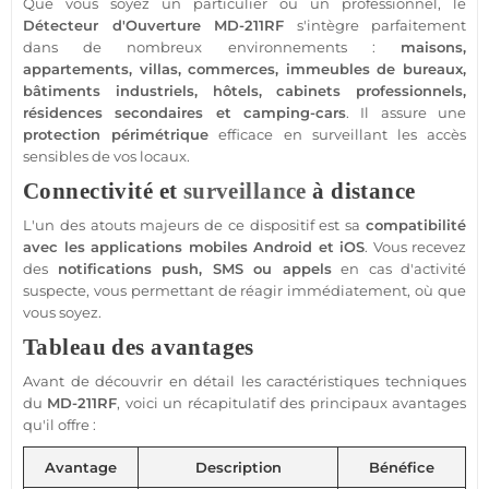
Que vous soyez un particulier ou un
professionnel
, le
Détecteur d'Ouverture
MD-211RF
s'intègre parfaitement
dans de nombreux environnements :
maisons
,
appartements
,
villas
,
commerces
,
immeubles
de
bureaux
,
bâtiments industriels
,
hôtels
,
cabinets
professionnels,
résidences
secondaires et camping-cars
. Il assure une
protection
périmétrique
efficace en surveillant les accès
sensibles de vos locaux.
Connectivité et
surveillance
à distance
L'un des atouts majeurs de ce dispositif est sa
compatibilité
avec les applications mobiles
Android
et
iOS
. Vous recevez
des
notifications push, SMS ou appels
en cas d'activité
suspecte, vous permettant de réagir immédiatement, où que
vous soyez.
Tableau des avantages
Avant de découvrir en détail les caractéristiques techniques
du
MD-211RF
, voici un récapitulatif des principaux avantages
qu'il offre :
Avantage
Description
Bénéfice