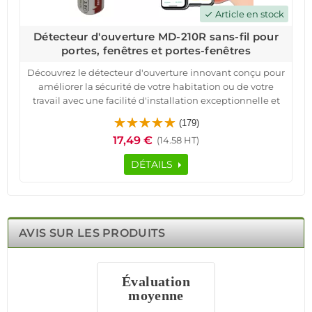
Article en stock
check
Détecteur d'ouverture MD-210R sans-fil pour
portes, fenêtres et portes-fenêtres
Découvrez le détecteur d'ouverture innovant conçu pour
améliorer la sécurité de votre habitation ou de votre
travail avec une facilité d'installation exceptionnelle et
une autonomie sans précédent. Ces dispositifs sans fil,
(179)
intégrables à votre système existant, envoient des alertes
17,49 €
(14.58 HT)
directement sur votre smartphone en cas
d'effraction.Profitez d'une technologie avancée qui
DÉTAILS
assure une surveillance continue, vous permettant de
garder un œil sur votre domicile à tout moment, de
n'importe où.Nos détecteurs offrent une tranquillité
d'esprit durable grâce à leur compatibilité étendue et à
leur configuration sans tracas, renforçant ainsi la sécurité
AVIS SUR LES PRODUITS
de votre espace de vie sans compromettre le
design.Choisissez un détecteur MD-210R pour une
solution de sécurité domestique intelligente.
Évaluation
moyenne