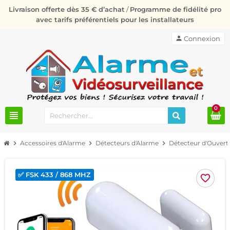
Livraison offerte dès 35 € d’achat
/
Programme de fidélité pro
avec tarifs préférentiels pour les installateurs
person
Connexion
0
view_headline
chevron_right
Accessoires d'Alarme
chevron_right
Détecteurs d'Alarme
chevron_right
Détecteur d'Ouvert
✅ FSK 433 / 868 MHZ
favorite_border