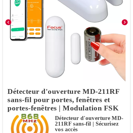
chevron_left
chevron_right
Détecteur d'ouverture MD-211RF
sans-fil pour portes, fenêtres et
portes-fenêtres | Modulation FSK
Détecteur d'ouverture MD-
211RF sans-fil | Sécurisez
vos accès