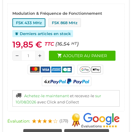
Modulation & Fréquence de Fonctionnement
FSK 433 MHz
FSK 868 MHz
Derniers articles en stock
notifications_active
19,85 €
TTC
(16.54
)
HT
shopping_cart
AJOUTER AU PANIER
remove
add
Achetez-le maintenant
et recevez-le
sur
10/08/2026
avec Click and Collect
Évaluation:
(170)