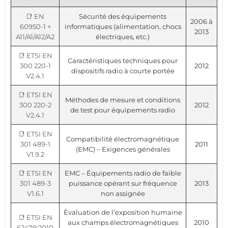
📑 EN
Sécurité des équipements
2006 à
60950-1 +
informatiques (alimentation, chocs
2013
A11/A1/A12/A2
électriques, etc.)
📑 ETSI EN
Caractéristiques techniques pour
300 220-1
2012
dispositifs radio à courte portée
V2.4.1
📑 ETSI EN
Méthodes de mesure et conditions
300 220-2
2012
de test pour équipements radio
V2.4.1
📑 ETSI EN
Compatibilité électromagnétique
301 489-1
2011
(EMC) – Exigences générales
V1.9.2
📑 ETSI EN
EMC – Équipements radio de faible
301 489-3
puissance opérant sur fréquence
2013
V1.6.1
non assignée
Évaluation de l’exposition humaine
📑 ETSI EN
aux champs électromagnétiques
2010
62479:2010