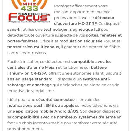
Protégez efficacement votre
maison, appartement ou local
professionnel avec le
détecteur
d’ouverture MD-211RF
. Ce dispositif
sans-fil
utilise une
technologie magnétique ILS
pour
détecter toute ouverture suspecte de vos
portes, fenêtres et
portes-fenêtres
. Grâce à sa
modulation sécurisée FSK
et sa
transmission multicanaux
, il garantit une protection fiable
contre les intrusions.
Facile à installer, ce détecteur est
compatible avec les
centrales d’alarme Meian
et fonctionne sur
batterie
lithium-ion CR-123A
, offrant une autonomie allant jusqu'à
3
ans en usage standard
. Il dispose d’un
système anti-
sabotage et arrachage
qui déclenche une alerte en cas de
tentative de vandalisme.
Idéal pour une
sécurité connectée
, il envoie des
notifications push, SMS ou appels
sur votre téléphone via
une
application mobile Android/iOS
. Son design discret et
sa
compatibilité avec de nombreux systèmes d’alarme
en
font un choix incontournable pour renforcer votre sécurité
sans abonnement.