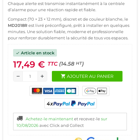
Chaque alerte est transmise instantanément à la centrale
d’alarme pour une réaction rapide et fiable.
Compact (70 × 23 × 12 mm), discret et de couleur blanche, le
MD2018R
est livré préconfiguré, prêt à installer en quelques
minutes. Une solution fiable, moderne et professionnelle
pour renforcer durablement la sécurité de tous vos espaces.
Article en stock
check
17,49 €
TTC
(14.58
)
HT
shopping_cart
AJOUTER AU PANIER
remove
add
Achetez-le maintenant
et recevez-le
sur
10/08/2026
avec Click and Collect