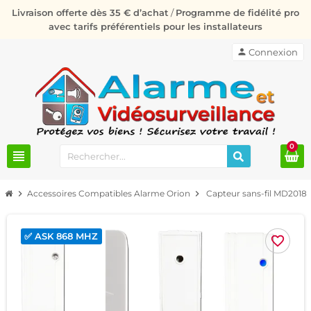
Livraison offerte dès 35 € d’achat
/
Programme de fidélité pro
avec tarifs préférentiels pour les installateurs
person
Connexion
0
view_headline
chevron_right
Accessoires Compatibles Alarme Orion
chevron_right
Capteur sans-fil MD2018
✅ ASK 868 MHZ
favorite_border