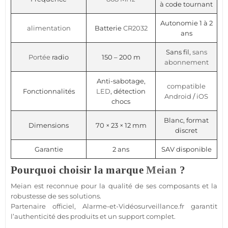
à code tournant
Autonomie 1 à 2
alimentation
Batterie
CR2032
ans
Sans fil,
sans
Portée
radio
150 – 200 m
abonnement
Anti-sabotage,
compatible
Fonctionnalités
LED
, détection
Android
/
iOS
chocs
Blanc, format
Dimensions
70 × 23 × 12 mm
discret
Garantie
2 ans
SAV disponible
Pourquoi choisir la marque
Meian
?
Meian
est reconnue pour la qualité de ses composants et la
robustesse de ses solutions.
Partenaire officiel,
Alarme
-et-
Vidéosurveillance
.fr garantit
l’authenticité des produits et un support complet.