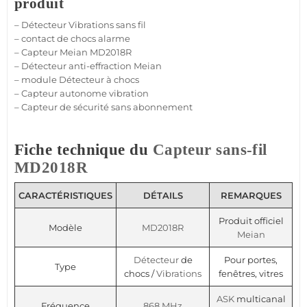
produit
–
Détecteur
Vibrations
sans fil
–
contact
de chocs
alarme
–
Capteur
Meian
MD2018R
–
Détecteur
anti-effraction
Meian
–
module
Détecteur
à chocs
–
Capteur
autonome vibration
–
Capteur
de
sécurité
sans abonnement
Fiche technique du
Capteur
sans-fil
MD2018R
CARACTÉRISTIQUES
DÉTAILS
REMARQUES
Produit officiel
Modèle
MD2018R
Meian
Détecteur
de
Pour portes,
Type
chocs /
Vibrations
fenêtres, vitres
ASK
multicanal
Fréquence
868 MHz