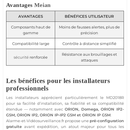
Avantages
Meian
AVANTAGES
BÉNÉFICES UTILISATEUR
Composants haut de
Moins de fausses alertes, plus de
gamme
précision
Compatibilité large
Contrôle à distance simplifié
Résistance aux brouillages et
sécurité
renforcée
attaques
Les bénéfices pour les installateurs
professionnels
Les installateurs apprécient particulièrement le
MD2018R
pour sa facilité d’installation, sa fiabilité et sa compatibilité
étendue — notamment avec
ORION
,
Domega
,
ORION IP2
-
GSM
,
ORION IP2
,
ORION
IP-IP2
GSM
et
ORION
IP
GSM
.
Alarme
-et-
Vidéosurveillance
.fr propose une
pré-configuration
gratuite
avant expédition, un atout majeur pour tous les