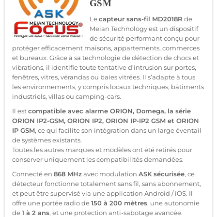
GSM
Le
capteur sans-fil MD2018R
de
Meian Technology est un dispositif
de sécurité performant conçu pour
protéger efficacement maisons, appartements, commerces
et bureaux. Grâce à sa technologie de détection de chocs et
vibrations, il identifie toute tentative d’intrusion sur portes,
fenêtres, vitres, vérandas ou baies vitrées. Il s’adapte à tous
les environnements, y compris locaux techniques, bâtiments
industriels, villas ou camping-cars.
Il est
compatible avec alarme ORION, Domega, la série
ORION IP2-GSM, ORION IP2, ORION IP-IP2 GSM et ORION
IP GSM
, ce qui facilite son intégration dans un large éventail
de systèmes existants.
Toutes les autres marques et modèles ont été retirés pour
conserver uniquement les compatibilités demandées.
Connecté en
868 MHz
avec modulation
ASK sécurisée
, ce
détecteur fonctionne totalement sans fil, sans abonnement,
et peut être supervisé via une application Android / iOS. Il
offre une portée radio de
150 à 200 mètres
, une autonomie
de
1 à 2 ans
, et une protection anti-sabotage avancée.