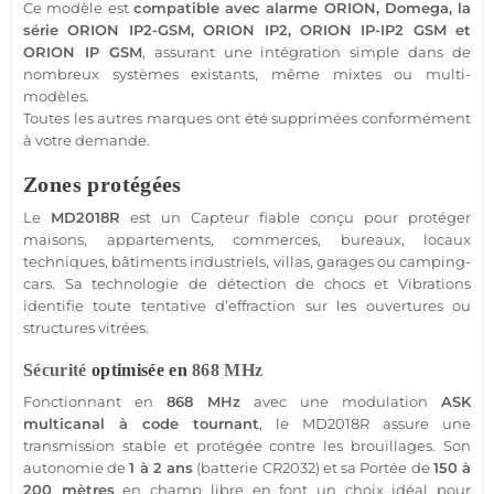
Ce modèle est
compatible
avec
alarme
ORION
,
Domega
, la
série
ORION IP2
-
GSM
,
ORION IP2
,
ORION
IP-IP2
GSM
et
ORION
IP
GSM
, assurant une intégration simple dans de
nombreux systèmes existants, même mixtes ou multi-
modèles.
Toutes les autres marques ont été supprimées conformément
à votre demande.
Zones protégées
Le
MD2018R
est un
Capteur
fiable
conçu pour
protéger
maisons
,
appartements
,
commerces
,
bureaux
,
locaux
techniques
,
bâtiments industriels
,
villas
,
garages
ou camping-
cars. Sa technologie de détection de chocs et
Vibrations
identifie toute tentative d’effraction sur les ouvertures ou
structures vitrées.
Sécurité
optimisée en
868 MHz
Fonctionnant en
868 MHz
avec une modulation
ASK
multicanal à code tournant
, le
MD2018R
assure une
transmission
stable et protégée contre les brouillages. Son
autonomie de
1 à 2 ans
(batterie
CR2032
) et sa
Portée
de
150 à
200 mètres
en champ libre en font un choix idéal pour