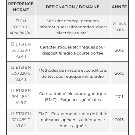
RÉFÉRENCE
DÉSIGNATION / DOMAINE
ANNÉE
NORME
📑 EN
Sécurité des équipements
2006 à
60950-1 +
informatiques (alimentation, chocs
2013
A11/A1/A12/A2
électriques, etc.)
📑 ETSI EN
Caractéristiques techniques pour
300 220-1
2012
dispositifs radio à courte portée
V2.4.1
📑 ETSI EN
Méthodes de mesure et conditions
300 220-2
2012
de test pour équipements radio
V2.4.1
📑 ETSI EN
Compatibilité électromagnétique
301 489-1
2011
(EMC) – Exigences générales
V1.9.2
📑 ETSI EN
EMC – Équipements radio de faible
301 489-3
puissance opérant sur fréquence
2013
V1.6.1
non assignée