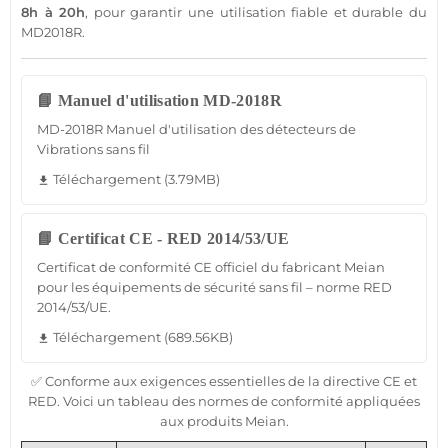
8h à 20h
, pour garantir une utilisation
fiable
et durable du
MD2018R
.
📘 Manuel d'utilisation MD-2018R
MD-2018R Manuel d'utilisation des détecteurs de
Vibrations sans fil
Téléchargement (3.79MB)
file_download
📘 Certificat CE - RED 2014/53/UE
Certificat de conformité CE officiel du fabricant Meian
pour les équipements de sécurité sans fil – norme RED
2014/53/UE.
Téléchargement (689.56KB)
file_download
✅ Conforme aux exigences essentielles de la directive CE et
RED. Voici un tableau des normes de conformité appliquées
aux produits Meian.