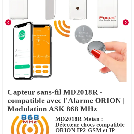
chevron_left
chevron_right
Capteur sans-fil MD2018R -
compatible avec l'Alarme ORION |
Modulation ASK 868 MHz
MD2018R Meian :
Détecteur chocs compatible
ORION IP2-GSM et IP