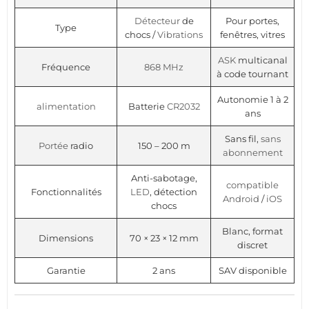
Détecteur
de
Pour portes,
Type
chocs /
Vibrations
fenêtres, vitres
ASK
multicanal
Fréquence
868 MHz
à code tournant
Autonomie 1 à 2
alimentation
Batterie
CR2032
ans
Sans fil,
sans
Portée
radio
150 – 200 m
abonnement
Anti-sabotage,
compatible
Fonctionnalités
LED
, détection
Android
/
iOS
chocs
Blanc, format
Dimensions
70 × 23 × 12 mm
discret
Garantie
2 ans
SAV disponible