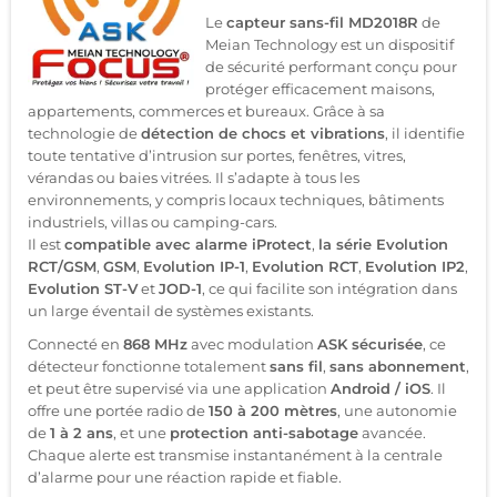
Le
capteur sans-fil MD2018R
de
Meian Technology est un dispositif
de sécurité performant conçu pour
protéger efficacement maisons,
appartements, commerces et bureaux. Grâce à sa
technologie de
détection de chocs et vibrations
, il identifie
toute tentative d’intrusion sur portes, fenêtres, vitres,
vérandas ou baies vitrées. Il s’adapte à tous les
environnements, y compris locaux techniques, bâtiments
industriels, villas ou camping-cars.
Il est
compatible avec alarme iProtect
,
la série Evolution
RCT/GSM
,
GSM
,
Evolution IP-1
,
Evolution RCT
,
Evolution IP2
,
Evolution ST-V
et
JOD-1
, ce qui facilite son intégration dans
un large éventail de systèmes existants.
Connecté en
868 MHz
avec modulation
ASK sécurisée
, ce
détecteur fonctionne totalement
sans fil
,
sans abonnement
,
et peut être supervisé via une application
Android / iOS
. Il
offre une portée radio de
150 à 200 mètres
, une autonomie
de
1 à 2 ans
, et une
protection anti-sabotage
avancée.
Chaque alerte est transmise instantanément à la centrale
d’alarme pour une réaction rapide et fiable.