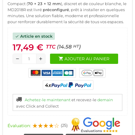
Compact (
70 × 23 × 12 mm
), discret et de couleur blanche, le
MD2018R est livré
préconfiguré
, prêt à installer en quelques
minutes. Une solution fiable, moderne et professionnelle
pour renforcer durablement la sécurité de tous vos espaces.
Article en stock
check
17,49 €
TTC
(14.58
)
HT
shopping_cart
AJOUTER AU PANIER
remove
add
Achetez-le maintenant
et recevez-le
demain
avec Click and Collect
Évaluation:
(25)