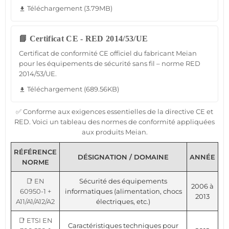
Téléchargement (3.79MB)
file_download
📘 Certificat CE - RED 2014/53/UE
Certificat de conformité CE officiel du fabricant Meian
pour les équipements de sécurité sans fil – norme RED
2014/53/UE.
Téléchargement (689.56KB)
file_download
✅ Conforme aux exigences essentielles de la directive CE et
RED. Voici un tableau des normes de conformité appliquées
aux produits Meian.
RÉFÉRENCE
DÉSIGNATION / DOMAINE
ANNÉE
NORME
📑 EN
Sécurité des équipements
2006 à
60950-1 +
informatiques (alimentation, chocs
2013
A11/A1/A12/A2
électriques, etc.)
📑 ETSI EN
Caractéristiques techniques pour