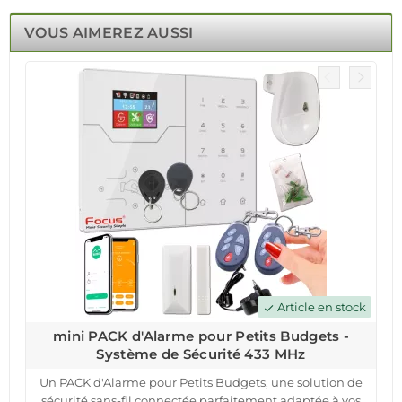
VOUS AIMEREZ AUSSI
Article en stock
check
mini PACK d'Alarme pour Petits Budgets -
Système de Sécurité 433 MHz
Un PACK d'Alarme pour Petits Budgets, une solution de
sécurité sans-fil connectée parfaitement adaptée à vos