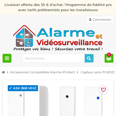
Livraison offerte dès 35 € d’achat
/
Programme de fidélité pro
avec tarifs préférentiels pour les installateurs
person
Connexion
0
view_headline
chevron_right
Accessoires Compatibles Alarme iProtect
chevron_right
Capteur sans-fil MD20
✅ ASK 868 MHZ
favorite_border