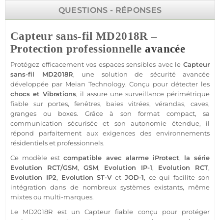
QUESTIONS - RÉPONSES
Capteur
sans-fil
MD2018R
–
Protection
professionnelle
avancée
Protégez efficacement vos espaces sensibles avec le
Capteur
sans-fil
MD2018R
, une solution de
sécurité
avancée
développée par
Meian Technology
. Conçu pour détecter les
chocs et
Vibrations
, il assure une
surveillance
périmétrique
fiable
sur portes, fenêtres, baies vitrées, vérandas,
caves
,
granges ou
boxes
. Grâce à son format compact, sa
communication sécurisée et son autonomie étendue, il
répond parfaitement aux exigences des environnements
résidentiels et professionnels.
Ce modèle est
compatible
avec
alarme
iProtect
,
la série
Evolution RCT
/
GSM
,
GSM
,
Evolution IP-1
,
Evolution RCT
,
Evolution IP2
,
Evolution
ST-V
et
JOD-1
, ce qui facilite son
intégration dans de nombreux systèmes existants, même
mixtes ou multi-marques.
Le
MD2018R
est un
Capteur
fiable
conçu pour
protéger