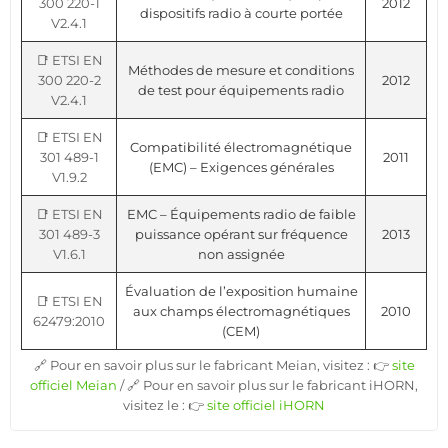
300 220-1
2012
dispositifs radio à courte portée
V2.4.1
📑 ETSI EN
Méthodes de mesure et conditions
300 220-2
2012
de test pour équipements radio
V2.4.1
📑 ETSI EN
Compatibilité électromagnétique
301 489-1
2011
(EMC) – Exigences générales
V1.9.2
📑 ETSI EN
EMC – Équipements radio de faible
301 489-3
puissance opérant sur fréquence
2013
V1.6.1
non assignée
Évaluation de l’exposition humaine
📑 ETSI EN
aux champs électromagnétiques
2010
62479:2010
(CEM)
🔗 Pour en savoir plus sur le fabricant Meian, visitez : 👉
site
officiel Meian
/ 🔗 Pour en savoir plus sur le fabricant iHORN,
visitez le : 👉
site officiel iHORN