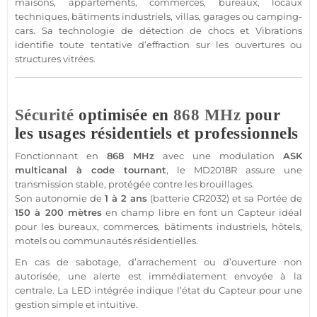
maisons
,
appartements
,
commerces
,
bureaux
,
locaux
techniques
,
bâtiments industriels
,
villas
,
garages
ou camping-
cars. Sa technologie de détection de chocs et
Vibrations
identifie toute tentative d’effraction sur les ouvertures ou
structures vitrées.
Sécurité
optimisée en
868 MHz
pour
les usages résidentiels et professionnels
Fonctionnant en
868 MHz
avec une modulation
ASK
multicanal à code tournant
, le
MD2018R
assure une
transmission
stable, protégée contre les brouillages.
Son autonomie de
1 à 2 ans
(batterie
CR2032
) et sa
Portée
de
150 à 200 mètres
en champ libre en font un
Capteur
idéal
pour les
bureaux
,
commerces
,
bâtiments industriels
,
hôtels
,
motels
ou
communautés résidentielles
.
En cas de sabotage, d’arrachement ou d’ouverture non
autorisée, une alerte est immédiatement envoyée à la
centrale
. La
LED
intégrée indique l’état du
Capteur
pour une
gestion simple et intuitive.