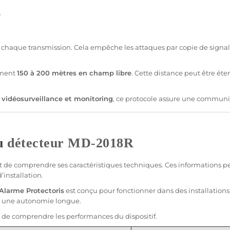
o
 à chaque
transmission
. Cela empêche les attaques par copie de signal
ement
150 à 200 mètres en champ libre
. Cette distance peut être ét
,
vidéosurveillance
et monitoring
, ce
protocole
assure une communi
du
détecteur
MD-2018R
ant de comprendre ses caractéristiques techniques. Ces informations pe
installation.
Alarme
Protectoris
est conçu pour fonctionner dans des installations 
ir une autonomie longue.
 de comprendre les performances du dispositif.