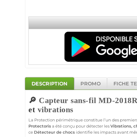
DESCRIPTION
PROMO
FICHE T
🔎
Capteur
sans-fil
MD-2018
et
vibrations
La
Protection
périmétrique constitue l’un des premier
Protectoris
a été conçu pour détecter les
Vibrations
, 
ce
Détecteur
de chocs
identifie les impacts avant mê