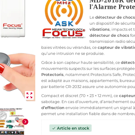
MD-2018R déte
l'Alarme Prot
Le
détecteur de chocs
un dispositif de sécur
vibrations
, impacts et 
détecteur de chocs
fo
transmission radio sécur
baies vitrées ou vérandas, ce
capteur de vibrati
qu’une intrusion ne se produise.
Grâce à son capteur haute sensibilité, ce
détect
mouvements suspects sur les surfaces protégée
Protectoris
, notamment Protectoris Safe, Protec
est adapté aux maisons, appartements, bureaux
par batterie CR-2032 assure une autonomie pouva
zoom_out_map
Compact et discret (70 × 23 × 12 mm), ce
capteur
sabotage. En cas d’ouverture, d’arrachement ou d
d’effraction
envoie immédiatement un signal à la
permet une installation fiable dans de nombreu
chevron_right
Article en stock
check