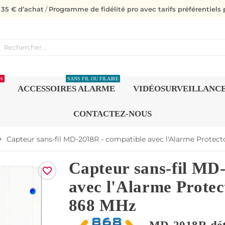
s 35 € d’achat
/
Programme de fidélité pro avec tarifs préférentiels p
26
SANS FIL OU FILAIRE
ACCESSOIRES ALARME
VIDÉOSURVEILLANC
CONTACTEZ-NOUS
Capteur sans-fil MD-2018R - compatible avec l'Alarme Protec
n_right
Capteur sans-fil MD
favorite_border
avec l'Alarme Protec
868 MHz