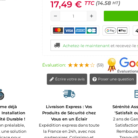
17,49 €
TTC
(14.58
)
HT
remove
add
Achetez-le maintenant
et recevez-le
Évaluation:
(59)
Écrire votre avis
Poser une question
rme déjà
Livraison Express : Vos
Sérénité Ass
Installation
Produits de Sécurité chez
'Satisfait 
ité Durable !
Vous en un Éclair
2 ans de Gar
n préalable,
Expédition express dans toute
Satisfaction
t une solution
la France en 24h, avec nos
Remboursé 
ficace pour
partenaires, Colissimo et
Tranquilli