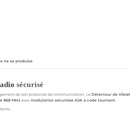
lle ne se produise
.
adio
sécurisé
gement de son
protocole
de communication. Le
Détecteur
de
Vibra
ce
868 MHz
avec
modulation sécurisée
ASK
à code tournant
.
ants :