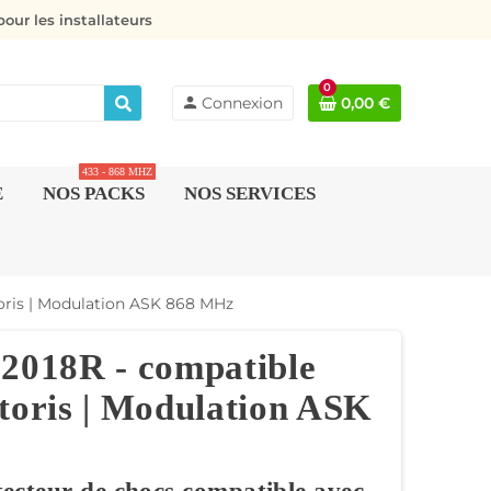
our les installateurs
0
person
Connexion
0,00 €
433 - 868 MHZ
E
NOS PACKS
NOS SERVICES
toris | Modulation ASK 868 MHz
-2018R - compatible
toris | Modulation ASK