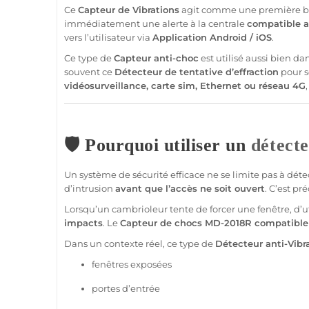
Ce
Capteur
de
Vibrations
agit comme une première b
immédiatement une alerte à la
centrale
compatible
a
vers l’utilisateur via
Application
Android
/
iOS
.
Ce type de
Capteur
anti-choc
est utilisé aussi bien da
souvent ce
Détecteur
de tentative d’effraction
pour s
vidéosurveillance
,
carte sim
, Ethernet ou réseau
4G
🛡️ Pourquoi utiliser un
détect
Un
système
de
sécurité
efficace ne se limite pas à déte
d’intrusion
avant que l’accès ne soit ouvert
. C’est pr
Lorsqu’un cambrioleur tente de forcer une fenêtre, d’u
impacts
. Le
Capteur
de chocs
MD-2018R
compatible
Dans un contexte réel, ce type de
Détecteur
anti-
Vibr
fenêtres exposées
portes d’entrée