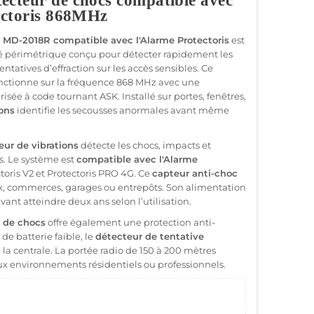
cteur de chocs compatible avec
ectoris 868MHz
 MD-2018R compatible avec l'Alarme Protectoris
est
ité périmétrique conçu pour détecter rapidement les
tentatives d’effraction sur les accès sensibles. Ce
nctionne sur la fréquence 868 MHz avec une
isée à code tournant ASK. Installé sur portes, fenêtres,
ons
identifie les secousses anormales avant même
eur de vibrations
détecte les chocs, impacts et
s. Le système est
compatible avec l'Alarme
toris V2 et Protectoris PRO 4G. Ce
capteur anti-choc
, commerces, garages ou entrepôts. Son alimentation
nt atteindre deux ans selon l’utilisation.
 de chocs
offre également une protection anti-
e batterie faible, le
détecteur de tentative
 centrale. La portée radio de 150 à 200 mètres
x environnements résidentiels ou professionnels.