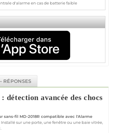
ntrale d'alarme en cas de batterie faible
 - RÉPONSES
: détection avancée des chocs
ur
sans-fil
MD-2018R
compatible
avec l'
Alarme
Installé sur une porte, une fenêtre ou une baie vitrée,
.