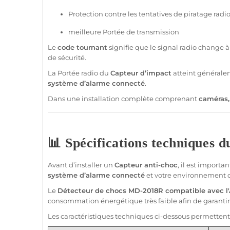
Protection
contre les tentatives de piratage radi
meilleure
Portée
de
transmission
Le
code tournant
signifie que le signal radio change
de
sécurité
.
La
Portée
radio du
Capteur
d’impact
atteint général
système
d’
alarme
connecté
.
Dans une installation complète comprenant
caméras
📊 Spécifications techniques 
Avant d’installer un
Capteur
anti-choc
, il est import
système
d’
alarme
connecté
et votre environnement d’
Le
Détecteur
de chocs
MD-2018R
compatible
avec l'
consommation énergétique très faible afin de garant
Les caractéristiques techniques ci-dessous permettent