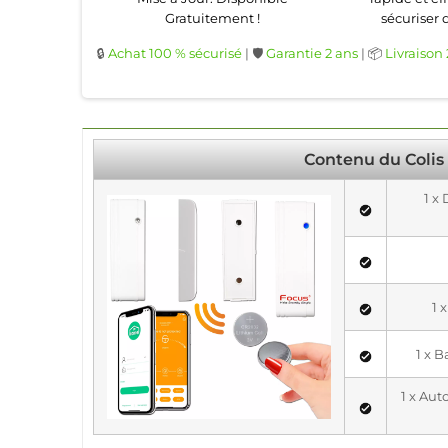
Gratuitement !
sécuriser 
🔒
Achat 100 % sécurisé
| 🛡️
Garantie 2 ans
| 📦
Livraison
Contenu du Colis
1 x
1 
1 x 
1 x Au