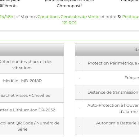
différents
Chronopost !
 24/48h
| ✅ Voir nos
Conditions Générales de Vente
et notre 🔄
Politiqu
121 RCS
L
 Détecteur des chocs et des
Protection Périmétrique /
vibrations
Fréque
Modèle : MD-2018R
Distance de transmission /
x Sachet Visses + Chevilles
Auto-Protection à l'Ouver
Batterie Lithium-Ion CR-2032
d'alarme
tocollant QR Code / Numéro de
Autonomie Batterie 1-
Série