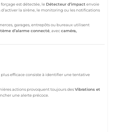
 forçage est détectée, le
Détecteur
d’impact
envoie
d’activer la
sirène
, le monitoring ou les notifications
erces
,
garages
, entrepôts ou
bureaux
utilisent
stème
d’
alarme
connecté
, avec
caméra
,
 plus efficace consiste à identifier une tentative
remières actions provoquent toujours des
Vibrations
et
ncher une alerte précoce.