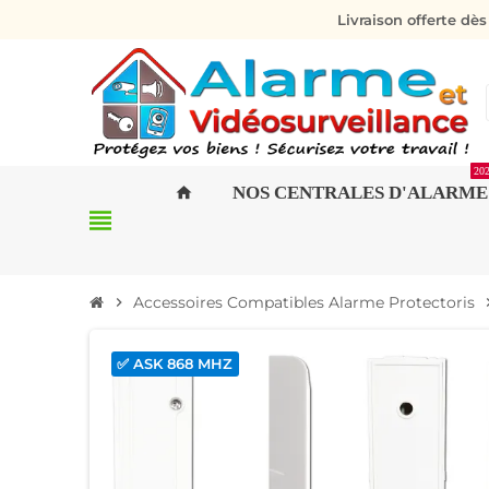
Livraison offerte dè
20
NOS CENTRALES D'ALARME
home
view_headline
Accessoires Compatibles Alarme Protectoris
chevron_right
chevro
✅ ASK 868 MHZ