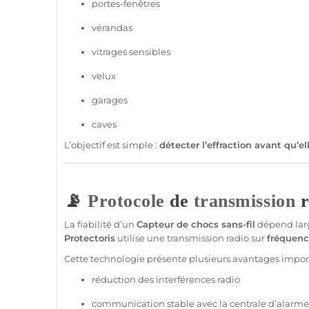
portes-fenêtres
vérandas
vitrages sensibles
velux
garages
caves
L’objectif est simple :
détecter l’effraction avant qu’e
📡
Protocole
de
transmission
r
La fiabilité d’un
Capteur
de chocs
sans-fil
dépend lar
Protectoris
utilise une
transmission
radio sur
fréquen
Cette technologie présente plusieurs avantages import
réduction des interférences radio
communication stable avec la
centrale
d’
alarme