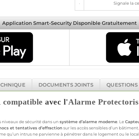
Signale la ce
Application Smart-Security Disponible Gratuitement
ECHNIQUE
DOCUMENTS JOINTS
QUESTIONS
R
compatible
avec l'
Alarme
Protectoris
s niveaux de
sécurité
dans un
système
d’
alarme
moderne
. Le
Capte
chocs et tentatives d’effraction
sur les accès sensibles d’un bâtiment. 
me qu’un intrus ne parvienne à pénétrer dans le
logement
ou le local