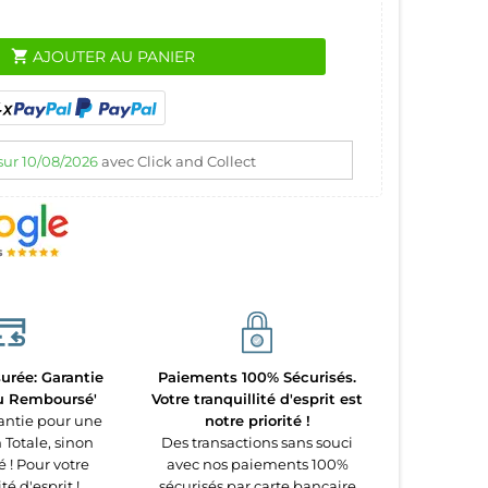
shopping_cart
AJOUTER AU PANIER
sur 10/08/2026
avec Click and Collect
urée: Garantie
Paiements 100% Sécurisés.
ou Remboursé'
Votre tranquillité d'esprit est
antie pour une
notre priorité !
 Totale, sinon
Des transactions sans souci
! Pour votre
avec nos paiements 100%
té d'esprit !
sécurisés par carte bancaire