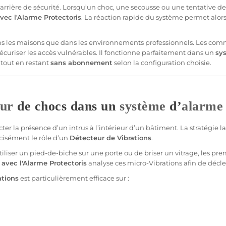
arrière de
sécurité
. Lorsqu’un choc, une secousse ou une tentative de
vec l'
Alarme
Protectoris
. La réaction rapide du
système
permet alors 
ns les
maisons
que dans les environnements professionnels. Les
comm
écuriser les accès vulnérables. Il fonctionne parfaitement dans un
sy
, tout en restant
sans abonnement
selon la configuration choisie.
eur
de chocs dans un
système
d’
alarme
cter la
présence
d’un intrus à l’intérieur d’un bâtiment. La stratégie la
écisément le rôle d’un
Détecteur
de
Vibrations
.
tiliser un pied-de-biche sur une porte ou de briser un vitrage, les p
avec l'
Alarme
Protectoris
analyse ces micro-
Vibrations
afin de décle
ations
est particulièrement efficace sur :