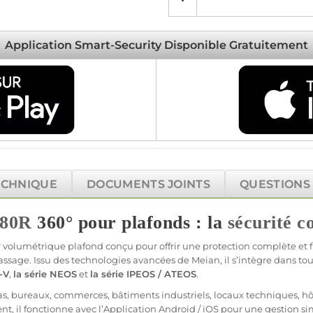
Application Smart-Security Disponible Gratuitement
ECHNIQUE
DOCUMENTS JOINTS
QUESTIONS
80R
360° pour plafonds : la
sécurité
c
r
volumétrique
plafond conçu pour offrir une
protection
complète et
 passage. Issu des technologies avancées de
Meian
, il s’intègre dans
-V
,
la série
NEOS
et
la série
IPEOS
/
ATEOS
.
as
,
bureaux
,
commerces
,
bâtiments industriels
,
locaux techniques
,
hô
ent
, il fonctionne avec l’
Application
Android
/
iOS
pour une gestion sim