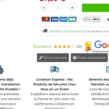
remove
add
Achetez-le maintenant
et recevez-le
Évaluation:
(28)
Écrire votre avis
Poser une question
rme déjà
Livraison Express : Vos
Sérénité Ass
Installation
Produits de Sécurité chez
'Satisfait 
ité Durable !
Vous en un Éclair
2 ans de Gar
n préalable,
Expédition express dans toute
Satisfaction
t une solution
la France en 24h, avec nos
Remboursé 
ficace pour
partenaires, Colissimo et
Tranquilli
différents
Chronopost !