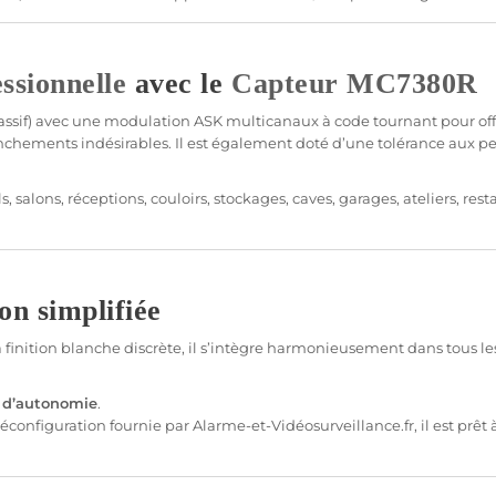
ssionnelle
avec le
Capteur
MC7380R
ssif
) avec une modulation
ASK
multicanaux à code tournant pour offri
nchements indésirables. Il est également doté d’une tolérance aux pet
, salons, réceptions, couloirs, stockages,
caves
,
garages
, ateliers, res
on simplifiée
nition blanche discrète, il s’intègre harmonieusement dans tous les in
s d’autonomie
.
réconfiguration fournie par
Alarme
-et-
Vidéosurveillance
.fr, il est pr