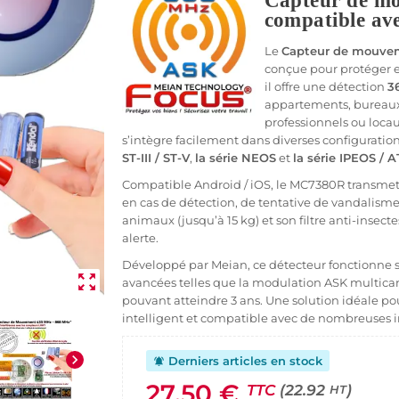
Capteur de m
compatible ave
Le
Capteur de mouve
conçue pour protéger ef
il offre une détection
3
appartements, bureaux,
professionnels ou locaux
s’intègre facilement dans diverses configuration
ST-III / ST-V
,
la série NEOS
et
la série IPEOS / 
Compatible Android / iOS, le MC7380R transmet
en cas de détection, de tentative de vandalisme
animaux (jusqu’à 15 kg) et son filtre anti-insect
alerte.
Développé par Meian, ce détecteur fonctionne 
zoom_out_map
avancées telles que la modulation ASK multica
pouvant atteindre 3 ans. Une solution idéale po
intelligent et compatible avec de nombreuses i
chevron_right
Derniers articles en stock
notifications_active
27,50 €
TTC
(22.92
)
HT