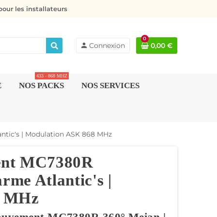
our les installateurs
0
person
Connexion
0,00 €
433 - 868 MHZ
E
NOS PACKS
NOS SERVICES
ntic's | Modulation ASK 868 MHz
ent MC7380R
rme Atlantic's |
8 MHz