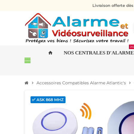
Livraison offerte dè
20
NOS CENTRALES D'ALARME
home
view_headline
Accessoires Compatibles Alarme Atlantic's
chevron_right
chevron_right
✅ ASK 868 MHZ