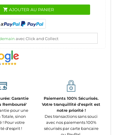
shopping_cart
AJOUTER AU PANIER
demain
avec Click and Collect
urée: Garantie
Paiements 100% Sécurisés.
ou Remboursé'
Votre tranquillité d'esprit est
antie pour une
notre priorité !
 Totale, sinon
Des transactions sans souci
! Pour votre
avec nos paiements 100%
té d'esprit !
sécurisés par carte bancaire
ou PayPal.