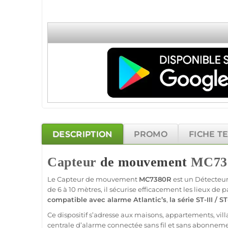
DESCRIPTION
PROMO
FICHE T
Capteur
de mouvement
MC73
Le
Capteur
de mouvement
MC7380R
est un
Détecteu
de 6 à 10 mètres, il sécurise efficacement les lieux de
compatible
avec
alarme
Atlantic’s
,
la série
ST-III
/
ST
Ce dispositif s’adresse aux
maisons
,
appartements
,
vill
centrale
d’
alarme
connectée
sans fil et
sans abonnem