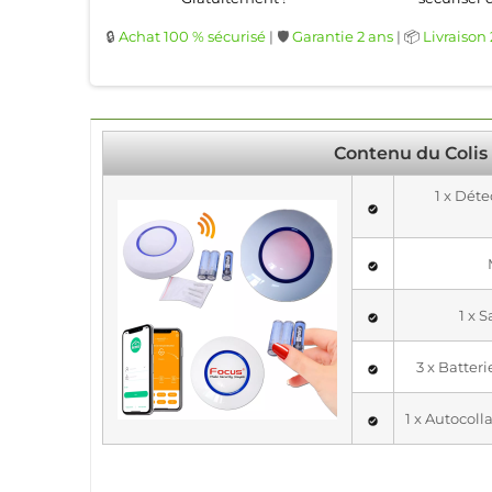
🔒
Achat 100 % sécurisé
| 🛡️
Garantie 2 ans
| 📦
Livraison
Contenu du Colis
1 x Dét
1 x 
3 x Batter
1 x Autocol