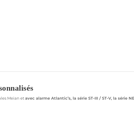
sonnalisés
ales
Meian
et
avec
alarme
Atlantic’s
, la série
ST-III
/
ST-V
, la série
N