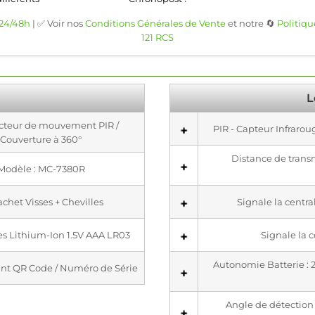
 24/48h
| ✅ Voir nos
Conditions Générales de Vente
et notre 🔄
Politiqu
121 RCS
L
ecteur de mouvement PIR /
PIR - Capteur Infraro
Couverture à 360°
Distance de transm
Modèle : MC-7380R
Sachet Visses + Chevilles
Signale la centr
ies Lithium-Ion 1.5V AAA LR03
Signale la c
Autonomie Batterie : 2-
lant QR Code / Numéro de Série
Angle de détection :