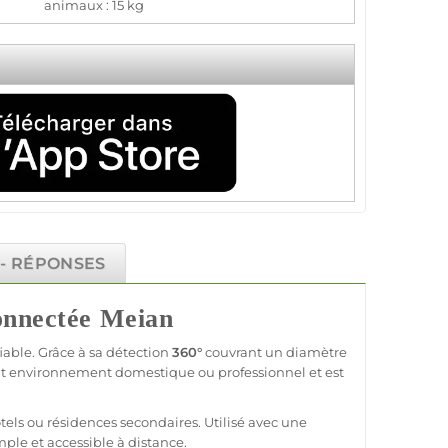
animaux : 15 kg
 - RÉPONSES
onnectée
Meian
fiable
. Grâce à sa détection
360°
couvrant un diamètre
 tout environnement domestique ou
professionnel
et est
tels
ou
résidences
secondaires. Utilisé avec une
ple et accessible à distance.