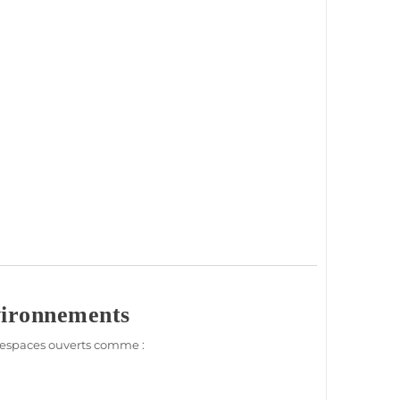
nvironnements
s espaces ouverts comme :