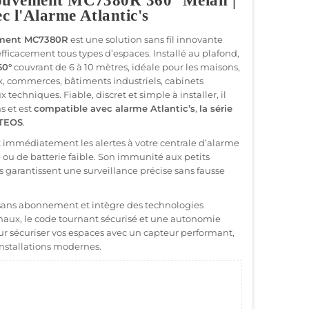
ouvement MC7380R 360° Meian |
c l'Alarme Atlantic's
ment MC7380R
est une solution sans fil innovante
ficacement tous types d’espaces. Installé au plafond,
60°
couvrant de 6 à 10 mètres, idéale pour les maisons,
 commerces, bâtiments industriels, cabinets
 techniques. Fiable, discret et simple à installer, il
s et est
compatible avec alarme Atlantic’s
,
la série
ATEOS
.
 immédiatement les alertes à votre centrale d’alarme
 ou de batterie faible. Son immunité aux petits
es garantissent une surveillance précise sans fausse
sans abonnement et intègre des technologies
naux, le code tournant sécurisé et une autonomie
ur sécuriser vos espaces avec un capteur performant,
nstallations modernes.