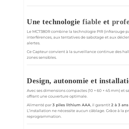
Une technologie
fiable
et
profe
Le
MC7380R
combine la technologie PIR (
infrarouge pa
interférences, aux tentatives de sabotage et aux décle
alertes.
Ce
Capteur
convient à la
surveillance
continue des halls
zones sensibles.
Design, autonomie et installati
Avec ses dimensions compactes (10 × 60 × 45 mm) et sa fi
offrant une couverture optimale.
Alimenté par
3 piles lithium AAA
, il garantit
2 à 3 an
L’installation ne nécessite aucun câblage. Grâce à la p
reprogrammation.