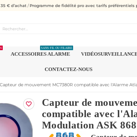
s 35 € d’achat
/
Programme de fidélité pro avec tarifs préférentiels p
26
SANS FIL OU FILAIRE
ACCESSOIRES ALARME
VIDÉOSURVEILLANC
CONTACTEZ-NOUS
Capteur de mouvement MC7380R compatible avec l'Alarme Atla
Capteur de mouvem
favorite_border
compatible avec l'Ala
Modulation ASK 86