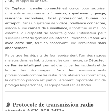
/
iOS
, un appel ou un SMS.
Ce
Capteur
incendie
connecté
est conçu pour sécuriser
différents environnements :
maison
,
appartement
,
garage
,
résidence
secondaire, local
professionnel
,
bureau
ou
entrepôt
. Dans un
système
de
vidéosurveillance
connectée
,
associé à une
caméra
de
surveillance
, il constitue un maillon
essentiel du dispositif de
sécurité
global. L’utilisateur peut
surveiller l’état du
système
via internet, Ethernet ou réseau
4G
avec
carte sim
, tout en conservant une installation
sans
abonnement
.
Parce que les départs de feu représentent l’un des risques
majeurs dans les habitations et les
commerces
, ce
Détecteur
de Fumée
intelligent
permet d’anticiper les incidents et de
limiter les dommages. Dans les environnements
professionnels comme les restaurants, ateliers ou
commerces
,
la détection précoce est particulièrement importante afin de
protéger
les personnes, les équipements et les stocks.
📡
Protocole
de
transmission
radio