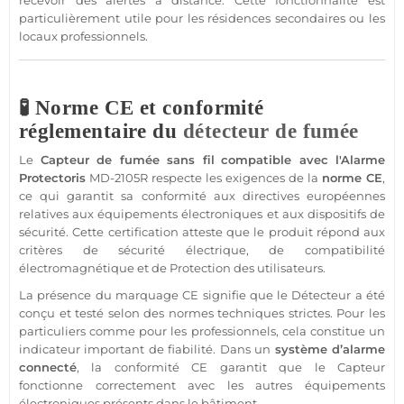
recevoir des alertes à distance. Cette fonctionnalité est
particulièrement utile pour les
résidences
secondaires ou les
locaux professionnels.
🧪 Norme CE et conformité
réglementaire du
détecteur de fumée
Le
Capteur
de fumée sans fil
compatible
avec l'
Alarme
Protectoris
MD-2105R
respecte les exigences de la
norme CE
,
ce qui garantit sa conformité aux directives européennes
relatives aux équipements électroniques et aux dispositifs de
sécurité
. Cette certification atteste que le produit répond aux
critères de
sécurité
électrique, de compatibilité
électromagnétique et de
Protection
des utilisateurs.
La
présence
du marquage CE signifie que le
Détecteur
a été
conçu et testé selon des normes techniques strictes. Pour les
particuliers comme pour les professionnels, cela constitue un
indicateur important de fiabilité. Dans un
système
d’
alarme
connecté
, la conformité CE garantit que le
Capteur
fonctionne correctement avec les autres équipements
électroniques présents dans le bâtiment.