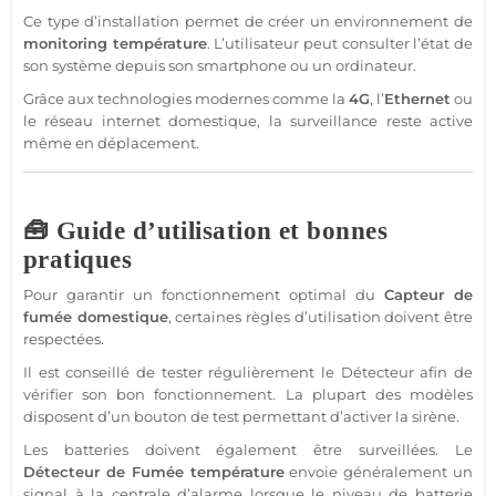
Ce type d’installation permet de créer un environnement de
monitoring
température
. L’utilisateur peut consulter l’état de
son
système
depuis son
smartphone
ou un ordinateur.
Grâce aux technologies modernes comme la
4G
, l’
Ethernet
ou
le réseau internet domestique, la
surveillance
reste active
même en déplacement.
🧰 Guide d’utilisation et bonnes
pratiques
Pour garantir un fonctionnement optimal du
Capteur
de
fumée domestique
, certaines règles d’utilisation doivent être
respectées.
Il est conseillé de tester régulièrement le
Détecteur
afin de
vérifier son bon fonctionnement. La plupart des modèles
disposent d’un bouton de test permettant d’activer la
sirène
.
Les batteries doivent également être surveillées. Le
Détecteur de Fumée
température
envoie généralement un
signal à la
centrale
d’
alarme
lorsque le niveau de batterie