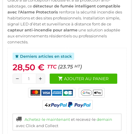
sabotage, ce
détecteur de fumée intelligent
compatible
avec l'Alarme Protectoris
renforce la sécurité incendie des
habitations et des sites professionnels. Installation simple,
signal LED d’état et surveillance à distance font de ce
capteur anti-incendie pour alarme
une solution adaptée
aux environnements résidentiels ou professionnels
connectés.
Derniers articles en stock
notifications_active
28,50 €
TTC
(23.75
)
HT
shopping_cart
AJOUTER AU PANIER
remove
add
Achetez-le maintenant
et recevez-le
demain
avec Click and Collect