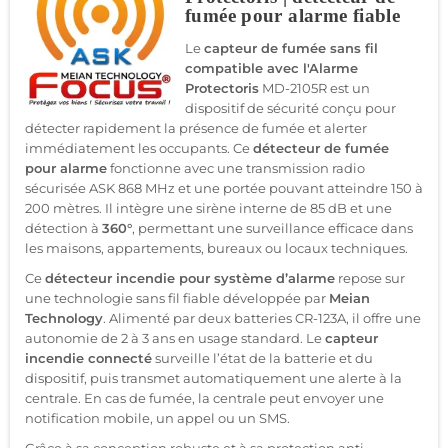
fumée pour alarme fiable
Le
capteur de fumée sans fil
compatible avec l'Alarme
Protectoris
MD-2105R est un
dispositif de sécurité conçu pour
détecter rapidement la présence de fumée et alerter
immédiatement les occupants. Ce
détecteur de fumée
pour alarme
fonctionne avec une transmission radio
sécurisée ASK 868 MHz et une portée pouvant atteindre 150 à
200 mètres. Il intègre une sirène interne de 85 dB et une
détection à
360°
, permettant une surveillance efficace dans
les maisons, appartements, bureaux ou locaux techniques.
Ce
détecteur incendie pour système d’alarme
repose sur
une technologie sans fil fiable développée par
Meian
Technology
. Alimenté par deux batteries CR-123A, il offre une
autonomie de 2 à 3 ans en usage standard. Le
capteur
incendie connecté
surveille l’état de la batterie et du
dispositif, puis transmet automatiquement une alerte à la
centrale. En cas de fumée, la centrale peut envoyer une
notification mobile, un appel ou un SMS.
Grâce à sa conception robuste et à sa protection anti-