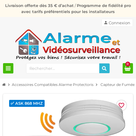
Livraison offerte dès 35 € d’achat
/
Programme de fidélité pro
avec tarifs préférentiels pour les installateurs
person
Connexion
0
view_headline
chevron_right
Accessoires Compatibles Alarme Protectoris
chevron_right
Capteur de Fumée 
✅ ASK 868 MHZ
favorite_border