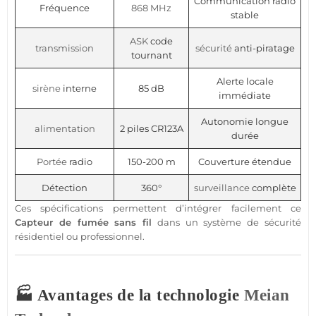
Communication radio
Fréquence
868 MHz
stable
ASK
code
transmission
sécurité
anti-piratage
tournant
Alerte locale
sirène
interne
85 dB
immédiate
Autonomie longue
alimentation
2 piles CR123A
durée
Portée
radio
150-200 m
Couverture étendue
Détection
360°
surveillance
complète
Ces spécifications permettent d’intégrer facilement ce
Capteur
de fumée sans fil
dans un
système
de
sécurité
résidentiel ou
professionnel
.
🏭 Avantages de la technologie
Meian