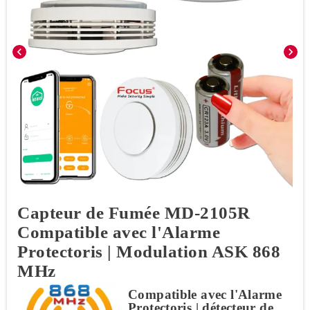
chevron_left
chevron_right
Capteur de Fumée MD-2105R
Compatible avec l'Alarme
Protectoris | Modulation ASK 868
MHz
Compatible avec l'Alarme
Protectoris | détecteur de