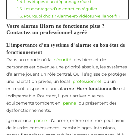
1.4. Les étapes d’un dépannage réussi
1.5. Les avantages d’un entretien régulier
1.6. Pourquoi choisir Alarme-et-Vidéosurveillance.fr ?
1.7. Cas concrets de pannes iHorn traitées avec succès
Votre alarme iHorn ne fonctionne plus ?
1.8. Les erreurs à éviter en cas de panne
Contactez un professionnel agréé
1.9. Garantie et conformité : des enjeux cruciaux
L’importance d’un système d’alarme en bon état de
1.10. Sécurité, sérénité, fiabilité : les piliers d’un bon
fonctionnement
système d’alarme
Dans un monde où la
1.11. Contactez-nous dès maintenant
sécurité
des biens et des
personnes est devenue une priorité absolue, les systèmes
d’alarme jouent un rôle central. Qu’il s’agisse de protéger
une habitation privée, un local
professionnel
ou un
entrepôt, disposer d’une
alarme iHorn fonctionnelle
est
indispensable. Pourtant, il peut arriver que ces
équipements tombent en
panne
ou présentent des
dysfonctionnements.
Ignorer une
panne
d’alarme, même minime, peut avoir
de lourdes conséquences : cambriolages, intrusions,