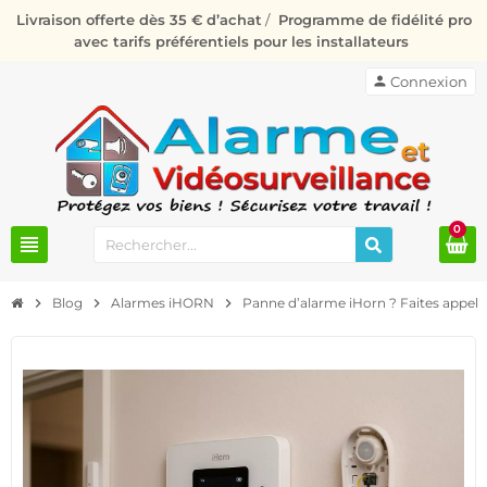
Livraison offerte dès 35 € d’achat
/
Programme de fidélité pro
avec tarifs préférentiels pour les installateurs
person
Connexion
0
view_headline
chevron_right
Blog
chevron_right
Alarmes iHORN
chevron_right
Panne d’alarme iHorn ? Faites appel à