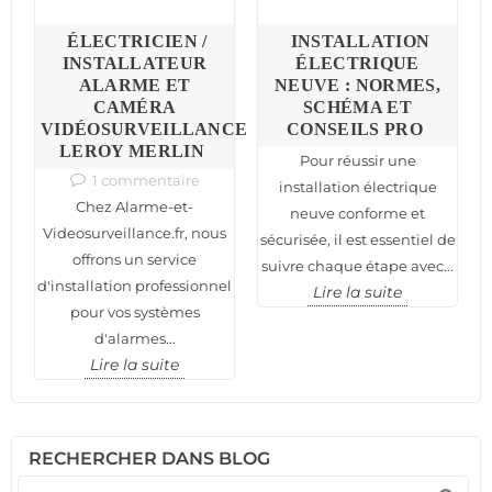
S
ÉLECTRICIEN /
INSTALLATION
:
INSTALLATEUR
ÉLECTRIQUE
ALARME ET
NEUVE : NORMES,
C
CAMÉRA
SCHÉMA ET
VIDÉOSURVEILLANCE
CONSEILS PRO
N
LEROY MERLIN
Pour réussir une
1 commentaire
installation électrique
Chez Alarme-et-
neuve conforme et
nt
n
Videosurveillance.fr, nous
sécurisée, il est essentiel de
offrons un service
suivre chaque étape avec...
d'installation professionnel
Lire la suite
pour vos systèmes
d'alarmes...
Lire la suite
RECHERCHER DANS BLOG