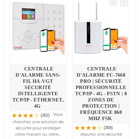
CENTRALE
CENTRALE
D'ALARME SANS-
D'ALARME FC-7668
FIL HA-VGT
PRO | SÉCURITÉ
SÉCURITÉ
PROFESSIONNELLE
INTELLIGENTE
TCP/IP - 4G - PSTN | 8
TCP/IP - ETHERNET,
ZONES DE
4G
PROTECTION |
-
FRÉQUENCE 868
Vous
(302)
MHZ FSK
cherchez une solution de
sécurité pour protéger
(359)
votre maison ou votre...
Assurez une sécurité