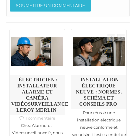
S
ÉLECTRICIEN /
INSTALLATION
:
INSTALLATEUR
ÉLECTRIQUE
ALARME ET
NEUVE : NORMES,
C
CAMÉRA
SCHÉMA ET
VIDÉOSURVEILLANCE
CONSEILS PRO
N
LEROY MERLIN
Pour réussir une
1 commentaire
installation électrique
Chez Alarme-et-
neuve conforme et
nt
n
Videosurveillance.fr, nous
sécurisée, il est essentiel de