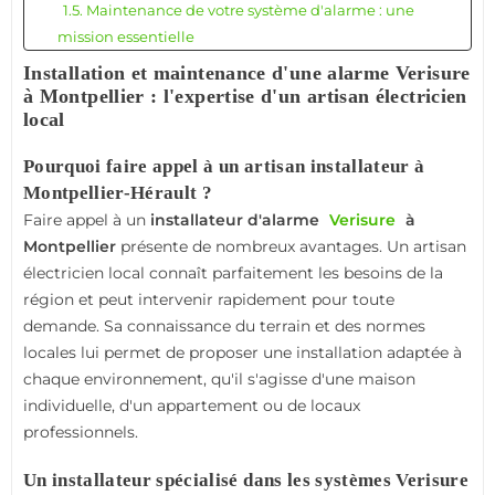
1.5. Maintenance de votre système d'alarme : une
mission essentielle
1.6. Une intervention rapide et locale
Installation et maintenance d'une alarme Verisure
1.7. Systèmes connectés et domotique
à Montpellier : l'expertise d'un artisan électricien
1.8. Electricité générale et mise aux normes
local
1.9. Pourquoi choisir un artisan indépendant ?
Pourquoi faire appel à un artisan installateur à
1.10. Un accompagnement sur mesure pour
Montpellier-Hérault ?
particuliers et professionnels
Faire appel à un
installateur d'alarme
Verisure
à
1.11. Conclusion
Montpellier
présente de nombreux avantages. Un artisan
électricien local connaît parfaitement les besoins de la
région et peut intervenir rapidement pour toute
demande. Sa connaissance du terrain et des normes
locales lui permet de proposer une installation adaptée à
chaque environnement, qu'il s'agisse d'une maison
individuelle, d'un appartement ou de locaux
professionnels.
Un installateur spécialisé dans les systèmes Verisure