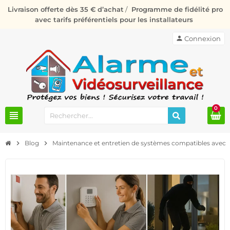
Livraison offerte dès 35 € d’achat
/
Programme de fidélité pro
avec tarifs préférentiels pour les installateurs
person
Connexion
0
view_headline
chevron_right
Blog
chevron_right
Maintenance et entretien de systèmes compatibles avec l