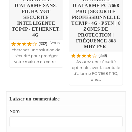
D'ALARME SANS-
D'ALARME FC-7668
FIL HA-VGT
PRO | SÉCURITÉ
SÉCURITÉ
PROFESSIONNELLE
INTELLIGENTE
TCP/IP - 4G - PSTN | 8
TCP/IP - ETHERNET,
ZONES DE
4G
PROTECTION |
-
FRÉQUENCE 868
Vous
(302)
MHZ FSK
cherchez une solution de
sécurité pour protéger
(359)
votre maison ou votre...
Assurez une sécurité
optimale avec la centrale
d'alarme FC-7668 PRO,
une...
Laisser un commentaire
Nom