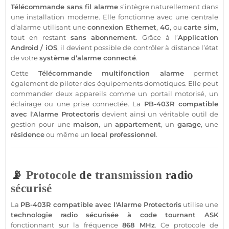
Télécommande
sans fil
alarme
s’intègre naturellement dans
une installation moderne. Elle fonctionne avec une
centrale
d’
alarme
utilisant une
connexion Ethernet
,
4G
, ou
carte sim
,
tout en restant
sans abonnement
. Grâce à l’
Application
Android
/
iOS
, il devient possible de contrôler à distance l’état
de votre
système
d’
alarme
connecté
.
Cette
Télécommande
multifonction
alarme
permet
également de piloter des équipements domotiques. Elle peut
commander deux appareils comme un portail motorisé, un
éclairage ou une prise
connectée
. La
PB-403R
compatible
avec l'
Alarme
Protectoris
devient ainsi un véritable outil de
gestion pour une
maison
, un
appartement
, un
garage
, une
résidence
ou même un
local
professionnel
.
📡
Protocole
de
transmission
radio
sécurisé
La
PB-403R
compatible
avec l'
Alarme
Protectoris
utilise une
technologie radio sécurisée à code tournant
ASK
fonctionnant sur la fréquence
868 MHz
. Ce
protocole
de