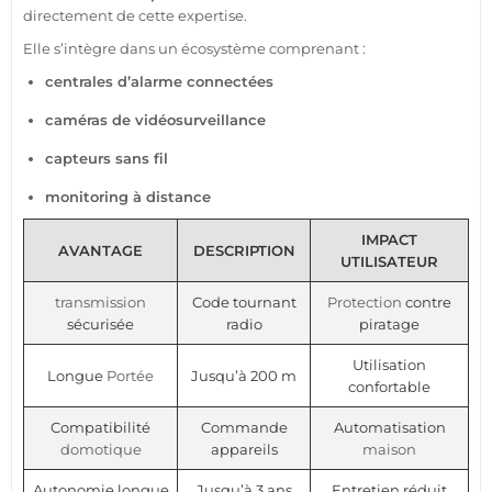
directement de cette expertise.
Elle s’intègre dans un écosystème comprenant :
centrales d’
alarme
connectées
caméras de
vidéosurveillance
capteurs sans fil
monitoring à distance
IMPACT
AVANTAGE
DESCRIPTION
UTILISATEUR
transmission
Code tournant
Protection
contre
sécurisée
radio
piratage
Utilisation
Longue
Portée
Jusqu’à 200 m
confortable
Compatibilité
Commande
Automatisation
domotique
appareils
maison
Autonomie longue
Jusqu’à 3 ans
Entretien réduit