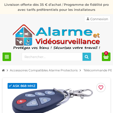
Livraison offerte dès 35 € d’achat
/
Programme de fidélité pro
avec tarifs préférentiels pour les installateurs
person
Connexion
0
view_headline
chevron_right
Accessoires Compatibles Alarme Protectoris
chevron_right
Télécommande PB-4
✅ ASK 868 MHZ
favorite_border