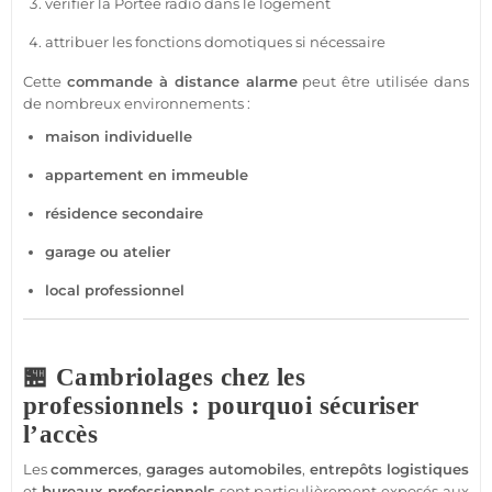
vérifier la
Portée
radio dans le
logement
attribuer les fonctions domotiques si nécessaire
Cette
commande à distance
alarme
peut être utilisée dans
de nombreux environnements :
maison
individuelle
appartement
en
immeuble
résidence
secondaire
garage
ou atelier
local
professionnel
🏪 Cambriolages chez les
professionnels : pourquoi sécuriser
l’accès
Les
commerces
,
garages
automobiles
,
entrepôts logistiques
et
bureaux
professionnels
sont particulièrement exposés aux