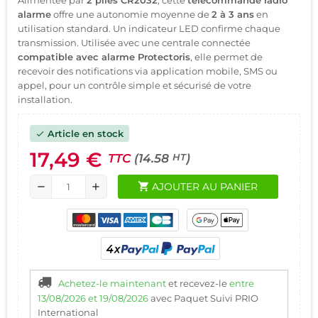
alarme
offre une autonomie moyenne de
2 à 3 ans
en
utilisation standard. Un indicateur LED confirme chaque
transmission. Utilisée avec une centrale connectée
compatible avec alarme Protectoris
, elle permet de
recevoir des notifications via application mobile, SMS ou
appel, pour un contrôle simple et sécurisé de votre
installation.
Article en stock
check
17,49 €
TTC
(14.58
)
HT
shopping_cart
AJOUTER AU PANIER
remove
add
Achetez-le maintenant
et recevez-le
entre
13/08/2026 et 19/08/2026
avec Paquet Suivi PRIO
International