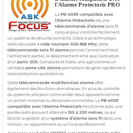
l'Alarme Protectoris PRO
La
PB-403R compatible avec
l'Alarme Protectoris
est une
télécommande d’alarme
sans fil
conçue pour contrôler facilement
un système de sécurité connecté. Grâce à sa technologie
radio sécurisée à
code tournant ASK 868 MHz
, cette
télécommande sans fil alarme
permet l’armement total,
l’armement partiel, le désarmement ainsi que l’activation
d’un
panic SOS
. Compacte et fiable, elle agit comme un
véritable
porte-clés alarme
permettant de gérer rapidement
votre protection quotidienne.
Cette
télécommande multifonction alarme
offre
également des fonctions domotiques. En plus du contrôle
du système, elle peut commander deux appareils comme
un portail motorisé ou des prises connectées. La
PB-403R
compatible avec l'Alarme Protectoris
fonctionne avec une
portée radio pouvant atteindre
150 à 200 mètres
, ce qui
facilite la gestion d’un
système d’alarme sans fil
dans une
maison, un appartement ou un local professionnel.
Alimentée par
2 piles CR2032
, cette
télécommande radio