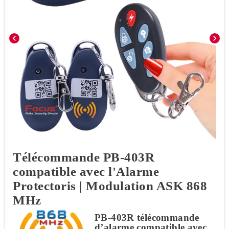
chevron_left
chevron_right
Télécommande PB-403R
compatible avec l'Alarme
Protectoris | Modulation ASK 868
MHz
PB-403R télécommande
d’alarme compatible avec