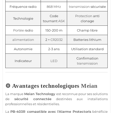
Fréquence radio
868 MHz
transmission
sécurisée
Code
Protection
anti
Technologie
tournant
ASK
clonage
Portée
radio
150-200 m
Champ libre
alimentation
2 ×
CR2032
Batteries lithium
Autonomie
2-3 ans
Utilisation standard
Confirmation
Indicateur
LED
transmission
⚙️ Avantages technologiques
Meian
La marque
Meian Technology
est reconnue pour ses solutions
de
sécurité
connectée
destinées aux installations
professionnelles et résidentielles.
La
PB-403R
compatible
avec l'
Alarme
Protectoris
bénéficie