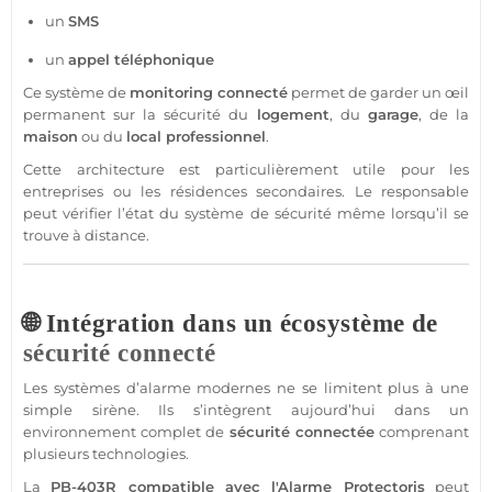
un
SMS
un
appel téléphonique
Ce
système
de
monitoring
connecté
permet de garder un œil
permanent sur la
sécurité
du
logement
, du
garage
, de la
maison
ou du
local
professionnel
.
Cette architecture est particulièrement utile pour les
entreprises ou les
résidences
secondaires. Le responsable
peut vérifier l’état du
système
de
sécurité
même lorsqu’il se
trouve à distance.
🌐 Intégration dans un écosystème de
sécurité
connecté
Les systèmes d’
alarme
modernes ne se limitent plus à une
simple
sirène
. Ils s’intègrent aujourd’hui dans un
environnement complet de
sécurité
connectée
comprenant
plusieurs technologies.
La
PB-403R
compatible
avec l'
Alarme
Protectoris
peut