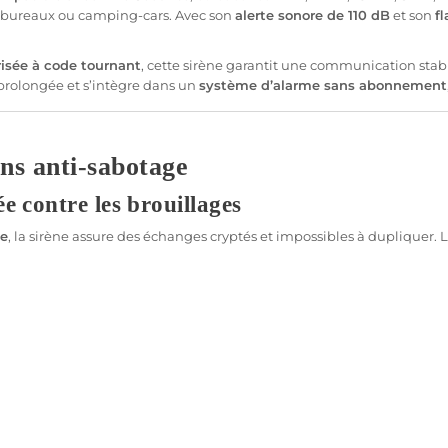
bureaux
ou camping-cars. Avec son
alerte sonore de 110 dB
et son
f
isée à code tournant
, cette
sirène
garantit une communication stable 
 prolongée et s’intègre dans un
système
d’
alarme sans abonnement
ns anti-sabotage
e contre les brouillages
de
, la
sirène
assure des échanges cryptés et impossibles à dupliquer. L