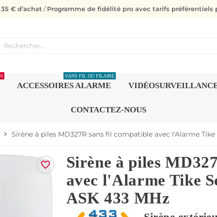
s 35 € d’achat
/
Programme de fidélité pro avec tarifs préférentiels p
26
SANS FIL OU FILAIRE
ACCESSOIRES ALARME
VIDÉOSURVEILLANC
CONTACTEZ-NOUS
Sirène à piles MD327R sans fil compatible avec l'Alarme Tik
chevron_right
Sirène à piles MD327
favorite_border
avec l'Alarme Tike S
ASK 433 MHz