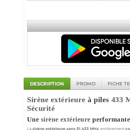
DESCRIPTION
PROMO
FICHE T
Sirène
extérieure
à piles
433 
Sécurité
Une
sirène
extérieure
performant
La
sirène
extérieure
sans fil
433 MHz
, entièrement
co