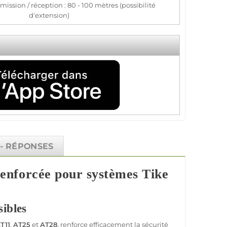
ission / réception : 80 - 100 mètres (possibilité
d'extension)
 - RÉPONSES
enforcée pour systèmes Tike
ibles
T11
,
AT25
et
AT28
, renforce efficacement la
sécurité