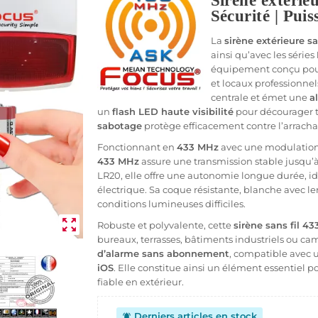
Sirène extéri
Sécurité | Pui
La
sirène extérieure sa
ainsi qu’avec les séries
équipement conçu pour 
et locaux professionnels
centrale et émet une
a
un
flash LED haute visibilité
pour décourager t
sabotage
protège efficacement contre l’arrachag
Fonctionnant en
433 MHz
avec une modulation 
433 MHz
assure une transmission stable jusqu’à
LR20, elle offre une autonomie longue durée, id
électrique. Sa coque résistante, blanche avec le
conditions lumineuses difficiles.
zoom_out_map
Robuste et polyvalente, cette
sirène sans fil 4
bureaux, terrasses, bâtiments industriels ou ca
d’alarme sans abonnement
, compatible avec u
iOS
. Elle constitue ainsi un élément essentiel p
fiable en extérieur.
Derniers articles en stock
notifications_active