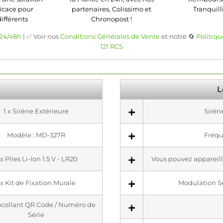
ficace pour
partenaires, Colissimo et
Tranquilli
différents
Chronopost !
 24/48h
| ✅ Voir nos
Conditions Générales de Vente
et notre 🔄
Politiqu
121 RCS
L
1 x Sirène Extérieure
Sirèn
Modèle : MD-327R
Fréqu
x Piles Li-Ion 1.5 V - LR20
Vous pouvez appareill
 x Kit de Fixation Murale
Modulation S
tocollant QR Code / Numéro de
Série