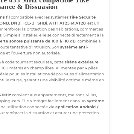
eure 433 MHz compatible Tike
ssance & Dissuasion
ns fil
compatible avec les systèmes
Tike Sécurité
,
DNB
,
DNBi
,
ICE-Bi
,
SHBi
,
AT11
,
AT25
et
AT28
, est un
renforcer la protection des habitations, commerces
. Simple à installer, elle se connecte directement à la
lerte sonore puissante de 100 à 110 dB
, combinée à
oute tentative d’intrusion. Son
système anti-
e et l’ouverture non autorisée.
à code tournant sécurisée, cette
sirène extérieure
 100 mètres en champ libre. Alimentée par 4 piles
éale pour les installations dépourvues d’alimentation
ntille rouge, garantit une visibilité optimale même en
33 MHz
convient aux appartements, maisons, villas,
mping-cars. Elle s’intègre facilement dans un
système
ne utilisation connectée via
application Android /
our renforcer la dissuasion et assurer une protection