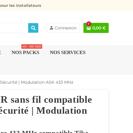
our les installateurs
0
person
Connexion
0,00 €
433 - 868 MHZ
E
NOS PACKS
NOS SERVICES
e Sécurité | Modulation ASK 433 MHz
R sans fil compatible
écurité | Modulation