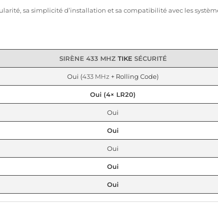
arité, sa simplicité d’installation et sa compatibilité avec les systè
SIRÈNE
433 MHZ
TIKE
SÉCURITÉ
Oui (
433 MHz
+ Rolling Code)
Oui (4× LR20)
Oui
Oui
Oui
Oui
Oui