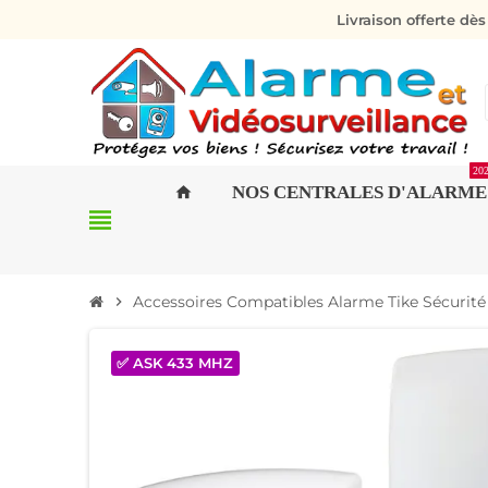
Livraison offerte dè
20
NOS CENTRALES D'ALARME
home
view_headline
Accessoires Compatibles Alarme Tike Sécurité
chevron_right
✅ ASK 433 MHZ