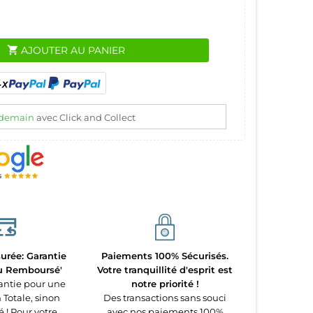
shopping_cart
AJOUTER AU PANIER
demain
avec Click and Collect
urée: Garantie
Paiements 100% Sécurisés.
ou Remboursé'
Votre tranquillité d'esprit est
antie pour une
notre priorité !
 Totale, sinon
Des transactions sans souci
! Pour votre
avec nos paiements 100%