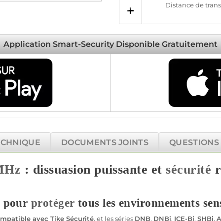
Distance de transm
Application Smart-Security Disponible Gratuitement
ECHNIQUE
DOCUMENTS JOINTS
QUESTIONS
MHz
: dissuasion puissante et
sécurité
r
e pour
protéger
tous les environnements sens
mpatible
avec Tike
Sécurité
, et les séries
DNB
,
DNBi
,
ICE-Bi
,
SHBi
,
A