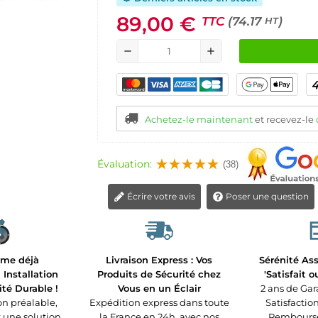
89,00 €
TTC
(74.17
)
HT
remove
add
Achetez-le maintenant
et recevez-le
Évaluation:
(38)
Écrire votre avis
Poser une question
rme déjà
Livraison Express : Vos
Sérénité Ass
Installation
Produits de Sécurité chez
'Satisfait 
ité Durable !
Vous en un Éclair
2 ans de Gar
n préalable,
Expédition express dans toute
Satisfaction
t une solution
la France en 24h, avec nos
Remboursé 