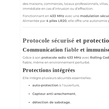
des
maisons
,
commerces
, locaux professionnels,
villas
,
immédiate en cas d’intrusion ou d’effraction.
Fonctionnant en
433 MHz
avec une
modulation sécur
Alimentée par
4 piles LR20
, elle offre une autonomie
Protocole
sécurisé
et protectio
Communication
fiable
et immunisé
Grâce à son
protocole
radio
433 MHz
avec
Rolling Co
fiable
, même en environnement perturbé.
Protections intégrées
Elle intègre plusieurs sécurités essentielles :
auto-
protection
à l’ouverture,
Capteur
anti-arrachement
,
détection de sabotage
,