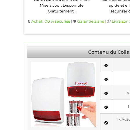
Mise à Jour. Disponible
rapide et ef
Gratuitement !
sécuriser 
🔒
Achat 100 % sécurisé
| 🛡️
Garantie 2 ans
| 📦
Livraison
Contenu du Colis
4 
1
1 x Au