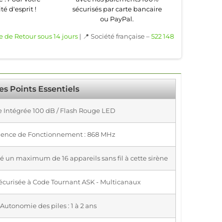
té d'esprit !
sécurisés par carte bancaire
ou PayPal.
e de Retour sous 14 jours
| 📍 Société française –
522 148
es Points Essentiels
e Intégrée 100 dB / Flash Rouge LED
ence de Fonctionnement : 868 MHz
é un maximum de 16 appareils sans fil à cette sirène
écurisée à Code Tournant ASK - Multicanaux
Autonomie des piles : 1 à 2 ans