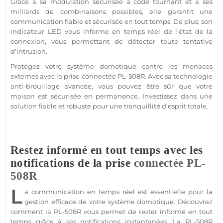
Grâce à sa modulation sécurisée à code tournant et à ses
milliards de combinaisons possibles, elle garantit une
communication
fiable
et sécurisée en tout temps. De plus, son
indicateur
LED
vous informe en temps réel de l'état de la
connexion, vous permettant de détecter toute tentative
d'intrusion.
Protégez votre
système
domotique
contre les menaces
externes avec la prise
connectée
PL-508R
. Avec sa technologie
anti-
brouillage
avancée, vous pouvez être sûr que votre
maison
est sécurisée en permanence. Investissez dans une
solution
fiable
et robuste pour une tranquillité d'esprit totale.
Restez informé en tout temps avec les
notifications de la prise
connectée
PL-
508R
L
a communication en temps réel est essentielle pour la
gestion efficace de votre
système
domotique
. Découvrez
comment la
PL-508R
vous permet de rester informé en tout
temps grâce à ses notifications instantanées. La
PL-508R