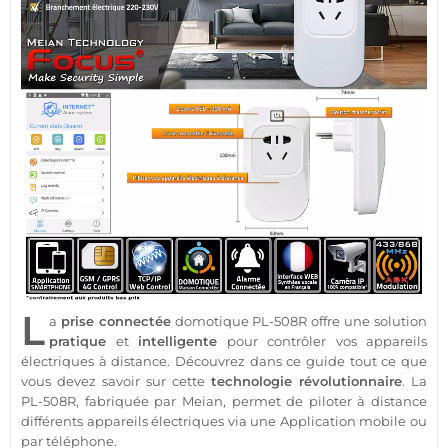
L
a
prise
connectée
domotique
PL-508R
offre une solution
pratique
et
intelligente
pour contrôler vos appareils
électriques à distance. Découvrez dans ce guide tout ce que
vous devez savoir sur cette
technologie révolutionnaire
. La
PL-508R
, fabriquée par
Meian
, permet de piloter à distance
différents appareils électriques via une
Application
mobile ou
par téléphone.