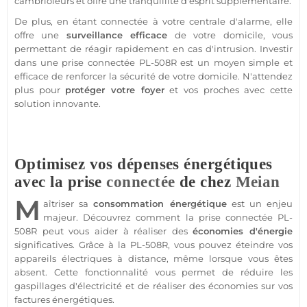
cambrioleurs et offre une tranquillité d'esprit supplémentaire.
De plus, en étant
connectée
à votre
centrale d'alarme
, elle
offre une
surveillance
efficace
de votre domicile, vous
permettant de réagir rapidement en cas d'intrusion. Investir
dans une prise
connectée
PL-508R
est un moyen simple et
efficace de renforcer la
sécurité
de votre domicile. N'attendez
plus pour
protéger
votre foyer
et vos proches avec cette
solution innovante.
Optimisez vos dépenses énergétiques
avec la prise
connectée
de chez
Meian
M
aîtriser sa
consommation énergétique
est un enjeu
majeur. Découvrez comment la prise
connectée
PL-
508R
peut vous aider à réaliser des
économies d'énergie
significatives. Grâce à la
PL-508R
, vous pouvez éteindre vos
appareils électriques à distance, même lorsque vous êtes
absent. Cette fonctionnalité vous permet de réduire les
gaspillages d'électricité et de réaliser des économies sur vos
factures énergétiques.