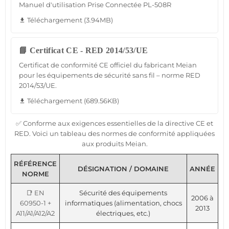
Manuel d'utilisation Prise Connectée PL-508R
Téléchargement (3.94MB)
file_download
📘 Certificat CE - RED 2014/53/UE
Certificat de conformité CE officiel du fabricant Meian
pour les équipements de sécurité sans fil – norme RED
2014/53/UE.
Téléchargement (689.56KB)
file_download
✅ Conforme aux exigences essentielles de la directive CE et
RED. Voici un tableau des normes de conformité appliquées
aux produits Meian.
RÉFÉRENCE
DÉSIGNATION / DOMAINE
ANNÉE
NORME
📑 EN
Sécurité des équipements
2006 à
60950-1 +
informatiques (alimentation, chocs
2013
A11/A1/A12/A2
électriques, etc.)