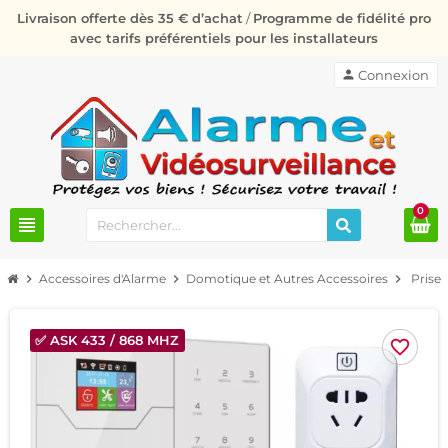
Livraison offerte dès 35 € d’achat
/
Programme de fidélité pro
avec tarifs préférentiels pour les installateurs
person
Connexion
0
view_headline
chevron_right
Accessoires d'Alarme
chevron_right
Domotique et Autres Accessoires
chevron_right
Prise
✅ ASK 433 / 868 MHZ
favorite_border