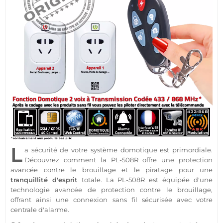
L
a
sécurité
de votre
système
domotique
est primordiale.
Découvrez comment la
PL-508R
offre une
protection
avancée contre le
brouillage
et le piratage pour une
tranquillité d'esprit
totale. La
PL-508R
est équipée d'une
technologie avancée de
protection
contre le
brouillage
,
offrant ainsi une connexion sans fil sécurisée avec votre
centrale d'alarme
.