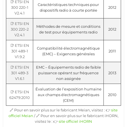
📑 ETSI EN
Caractéristiques techniques pour
300 220-1
2012
dispositifs radio à courte portée
V2.4.1
📑 ETSI EN
Méthodes de mesure et conditions
300 220-2
2012
de test pour équipements radio
V2.4.1
📑 ETSI EN
Compatibilité électromagnétique
301 489-1
2011
(EMC) – Exigences générales
V1.9.2
📑 ETSI EN
EMC – Équipements radio de faible
301 489-3
puissance opérant sur fréquence
2013
V1.6.1
non assignée
Évaluation de l’exposition humaine
📑 ETSI EN
aux champs électromagnétiques
2010
62479:2010
(CEM)
🔗 Pour en savoir plus sur le fabricant Meian, visitez : 👉
site
officiel Meian
/ 🔗 Pour en savoir plus sur le fabricant iHORN,
visitez le : 👉
site officiel iHORN