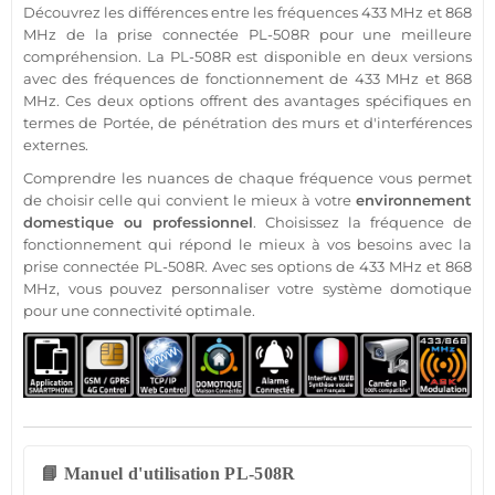
Découvrez les différences entre les fréquences
433 MHz
et
868
MHz
de la prise
connectée
PL-508R
pour une meilleure
compréhension. La
PL-508R
est disponible en deux versions
avec des fréquences de fonctionnement de
433 MHz
et
868
MHz
. Ces deux options offrent des avantages spécifiques en
termes de
Portée
, de pénétration des murs et d'interférences
externes.
Comprendre les nuances de chaque fréquence vous permet
de choisir celle qui convient le mieux à votre
environnement
domestique ou
professionnel
. Choisissez la fréquence de
fonctionnement qui répond le mieux à vos besoins avec la
prise
connectée
PL-508R
. Avec ses options de
433 MHz
et
868
MHz
, vous pouvez personnaliser votre
système
domotique
pour une connectivité optimale.
📘 Manuel d'utilisation PL-508R