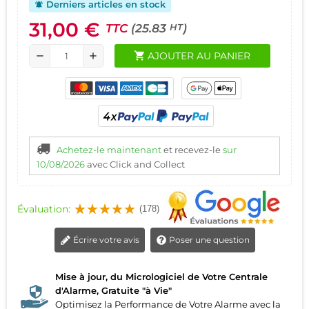
Derniers articles en stock
notifications_active
31,00 €
TTC
(25.83
)
HT
shopping_cart
AJOUTER AU PANIER
remove
add
Achetez-le maintenant
et recevez-le
sur
10/08/2026
avec Click and Collect
Évaluation:
(178)
Écrire votre avis
Poser une question
Mise à jour, du Micrologiciel de Votre Centrale
d'Alarme, Gratuite "à Vie"
Optimisez la Performance de Votre Alarme avec la