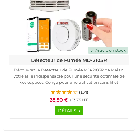
Article en stock
check
Détecteur de Fumée MD-2105R
Découvrez le Détecteur de Fumée MD-2105R de Meian,
votre allié indispensable pour une sécurité optimale de
vos espaces. Conçu pour une utilisation sans fil et
connectée, ce dispositif est parfait pour protéger
(184)
maisons, appartements, locaux professionnels et bien
28,50 €
(23.75 HT)
plus.Avec une alimentation par batteries Lithium-Ion
garantissant jusqu'à 3 ans d'autonomie, le MD-2105R offre
DÉTAILS
une couverture complète grâce à sa détection à 360° et
sa technologie de transmission radio sécurisée. Facile à
installer, il intègre une sirène interne de 85 dB et une
fonction d'auto-protection contre le
sabotage.Contrôlable à distance via application mobile,