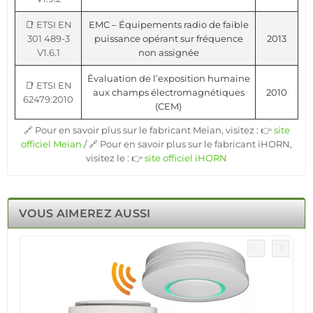
📑 ETSI EN
EMC – Équipements radio de faible
301 489-3
puissance opérant sur fréquence
2013
V1.6.1
non assignée
Évaluation de l’exposition humaine
📑 ETSI EN
aux champs électromagnétiques
2010
62479:2010
(CEM)
🔗 Pour en savoir plus sur le fabricant Meian, visitez : 👉
site
officiel Meian
/ 🔗 Pour en savoir plus sur le fabricant iHORN,
visitez le : 👉
site officiel iHORN
VOUS AIMEREZ AUSSI