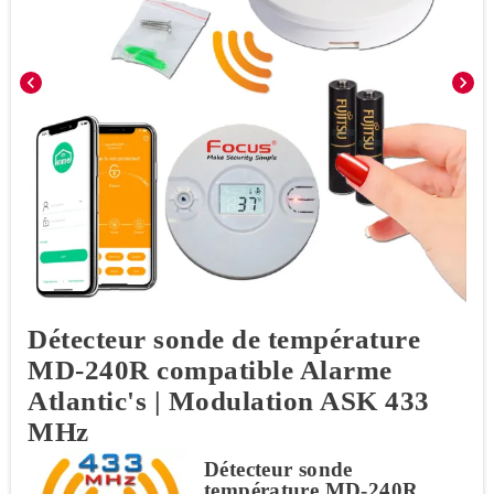
chevron_left
chevron_right
Détecteur sonde de température
MD-240R compatible Alarme
Atlantic's | Modulation ASK 433
MHz
Détecteur sonde
température MD-240R