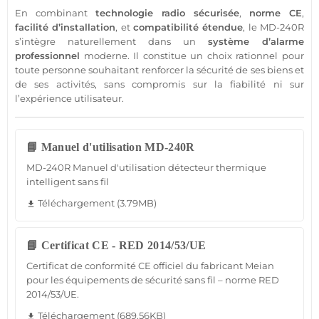
En combinant
technologie radio sécurisée
,
norme CE
,
facilité d’installation
, et
compatibilité étendue
, le
MD-240R
s’intègre naturellement dans un
système
d’
alarme
professionnel
moderne. Il constitue un choix rationnel pour
toute personne souhaitant renforcer la
sécurité
de ses biens et
de ses activités, sans compromis sur la fiabilité ni sur
l’expérience utilisateur.
📘 Manuel d'utilisation MD-240R
MD-240R Manuel d'utilisation détecteur thermique
intelligent sans fil
Téléchargement (3.79MB)
file_download
📘 Certificat CE - RED 2014/53/UE
Certificat de conformité CE officiel du fabricant Meian
pour les équipements de sécurité sans fil – norme RED
2014/53/UE.
Téléchargement (689.56KB)
file_download