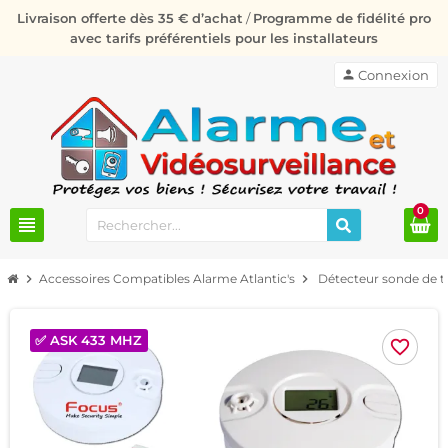
Livraison offerte dès 35 € d’achat
/
Programme de fidélité pro
avec tarifs préférentiels pour les installateurs
person
Connexion
0
view_headline
chevron_right
Accessoires Compatibles Alarme Atlantic's
chevron_right
Détecteur sonde de 
✅ ASK 433 MHZ
favorite_border