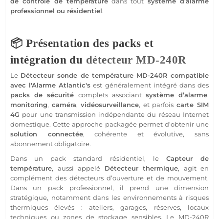
de contrôle de
température
dans tout
système
d’
alarme
professionnel
ou résidentiel
.
📦 Présentation des packs et
intégration du
détecteur
MD-240R
Le
Détecteur
sonde de
température
MD-240R
compatible
avec l'
Alarme
Atlantic's
est généralement intégré dans des
packs de
sécurité
complets associant
système
d’
alarme
,
monitoring
,
caméra
,
vidéosurveillance
, et parfois
carte SIM
4G
pour une
transmission
indépendante du réseau Internet
domestique. Cette approche packagée permet d’obtenir une
solution
connectée
, cohérente et évolutive,
sans
abonnement
obligatoire.
Dans un
pack
standard résidentiel, le
Capteur
de
température
, aussi appelé
Détecteur
thermique
, agit en
complément des détecteurs d’ouverture et de mouvement.
Dans un
pack
professionnel
, il prend une dimension
stratégique, notamment dans les environnements à risques
thermiques élevés : ateliers,
garages
, réserves,
locaux
techniques
ou zones de stockage sensibles. Le
MD-240R