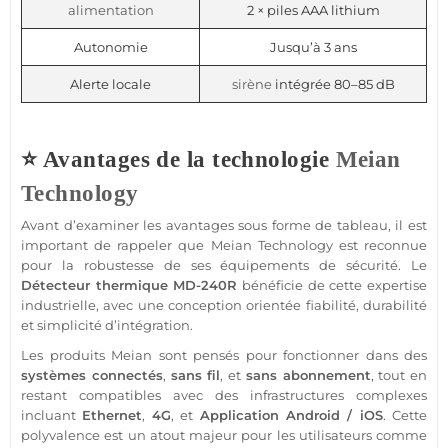
alimentation
2 × piles AAA lithium
Autonomie
Jusqu’à 3 ans
Alerte locale
sirène
intégrée 80–85 dB
⭐ Avantages de la technologie
Meian
Technology
Avant d’examiner les avantages sous forme de tableau, il est
important de rappeler que
Meian Technology
est reconnue
pour la robustesse de ses équipements de
sécurité
. Le
Détecteur
thermique
MD-240R
bénéficie de cette expertise
industrielle, avec une conception orientée fiabilité, durabilité
et simplicité d’intégration.
Les produits
Meian
sont pensés pour fonctionner dans des
systèmes connectés
,
sans fil
, et
sans abonnement
, tout en
restant
compatibles
avec des infrastructures complexes
incluant
Ethernet
,
4G
, et
Application
Android
/
iOS
. Cette
polyvalence est un atout majeur pour les utilisateurs comme