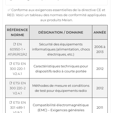
✅ Conforme aux exigences essentielles de la directive CE et
RED. Voici un tableau des normes de conformité appliquées
aux produits Meian.
RÉFÉRENCE
DÉSIGNATION / DOMAINE
ANNÉE
NORME
📑 EN
Sécurité des équipements
2006 à
60950-1 +
informatiques (alimentation, chocs
2013
A11/A1/A12/A2
électriques, etc.)
📑 ETSI EN
Caractéristiques techniques pour
300 220-1
2012
dispositifs radio à courte portée
V2.4.1
📑 ETSI EN
Méthodes de mesure et conditions
300 220-2
2012
de test pour équipements radio
V2.4.1
📑 ETSI EN
Compatibilité électromagnétique
301 489-1
2011
(EMC) – Exigences générales
V1.9.2