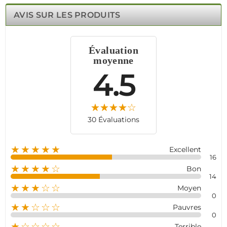
il vous tient informé en temps réel de l'état de votre
AVIS SUR LES PRODUITS
sécurité. Fiable et efficace, le détecteur de fumée
MD2105R est la solution de sécurité qu'il vous faut.
Évaluation
moyenne
4.5
30 Évaluations
★★★★★
Excellent
16
★★★★☆
Bon
14
★★★☆☆
Moyen
0
★★☆☆☆
Pauvres
0
★☆☆☆☆
Terrible