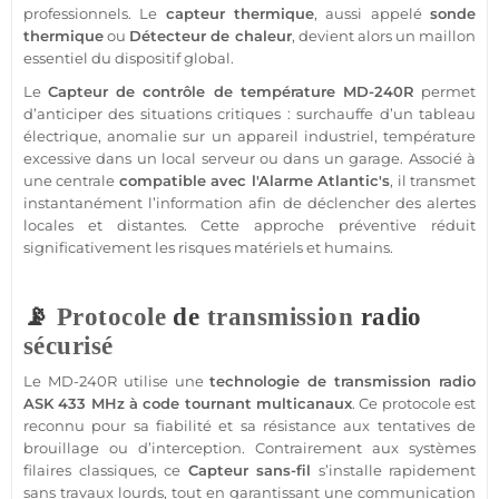
professionnels. Le
capteur
thermique
, aussi appelé
sonde
thermique
ou
Détecteur
de chaleur
, devient alors un maillon
essentiel du dispositif global.
Le
Capteur
de contrôle de
température
MD-240R
permet
d’anticiper des situations critiques : surchauffe d’un tableau
électrique, anomalie sur un appareil industriel,
température
excessive dans un local serveur ou dans un
garage
. Associé à
une
centrale
compatible
avec l'
Alarme
Atlantic's
, il transmet
instantanément l’information afin de déclencher des alertes
locales et distantes. Cette approche préventive réduit
significativement les risques matériels et humains.
📡
Protocole
de
transmission
radio
sécurisé
Le
MD-240R
utilise une
technologie de
transmission
radio
ASK
433 MHz
à code tournant multicanaux
. Ce
protocole
est
reconnu pour sa fiabilité et sa résistance aux tentatives de
brouillage
ou d’interception. Contrairement aux systèmes
filaires classiques, ce
Capteur
sans-fil
s’installe rapidement
sans travaux lourds, tout en garantissant une communication