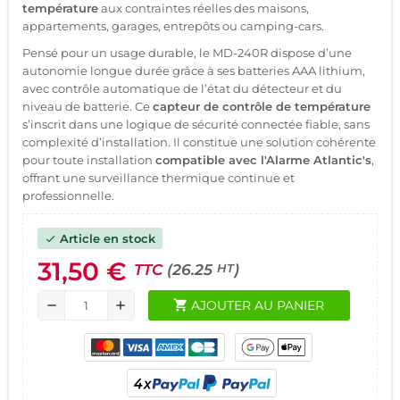
température
aux contraintes réelles des maisons,
appartements, garages, entrepôts ou camping-cars.
Pensé pour un usage durable, le MD-240R dispose d’une
autonomie longue durée grâce à ses batteries AAA lithium,
avec contrôle automatique de l’état du détecteur et du
niveau de batterie. Ce
capteur de contrôle de température
s’inscrit dans une logique de sécurité connectée fiable, sans
complexité d’installation. Il constitue une solution cohérente
pour toute installation
compatible avec l'Alarme Atlantic's
,
offrant une surveillance thermique continue et
professionnelle.
Article en stock
check
31,50 €
TTC
(26.25
)
HT
shopping_cart
AJOUTER AU PANIER
remove
add