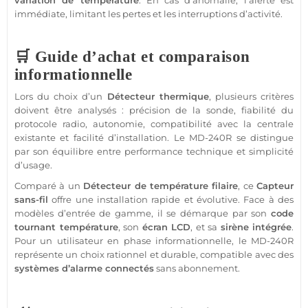
variation de
température
. En cas d’anomalie, l’alerte est
immédiate, limitant les pertes et les interruptions d’activité.
🛒 Guide d’achat et comparaison
informationnelle
Lors du choix d’un
Détecteur
thermique
, plusieurs critères
doivent être analysés : précision de la sonde, fiabilité du
protocole
radio, autonomie, compatibilité avec la
centrale
existante et facilité d’installation. Le
MD-240R
se distingue
par son équilibre entre performance technique et simplicité
d’usage.
Comparé à un
Détecteur
de
température
filaire
, ce
Capteur
sans-fil
offre une installation rapide et évolutive. Face à des
modèles d’entrée de gamme, il se démarque par son
code
tournant
température
, son
écran
LCD
, et sa
sirène
intégrée
.
Pour un utilisateur en phase informationnelle, le
MD-240R
représente un choix rationnel et durable,
compatible
avec des
systèmes d’
alarme
connectés
sans abonnement
.