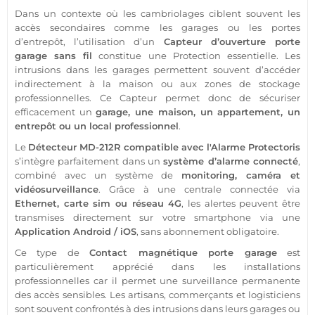
Dans un contexte où les cambriolages ciblent souvent les
accès secondaires comme les
garages
ou les portes
d’entrepôt, l’utilisation d’un
Capteur
d’ouverture porte
garage
sans fil
constitue une
Protection
essentielle. Les
intrusions dans les
garages
permettent souvent d’accéder
indirectement à la
maison
ou aux zones de stockage
professionnelles. Ce
Capteur
permet donc de sécuriser
efficacement un
garage
, une
maison
, un
appartement
, un
entrepôt ou un local
professionnel
.
Le
Détecteur
MD-212R
compatible
avec l'
Alarme
Protectoris
s’intègre parfaitement dans un
système
d’
alarme
connecté
,
combiné avec un
système
de
monitoring,
caméra
et
vidéosurveillance
. Grâce à une
centrale
connectée
via
Ethernet,
carte sim
ou réseau
4G
, les alertes peuvent être
transmises directement sur votre
smartphone
via une
Application
Android
/
iOS
,
sans abonnement
obligatoire.
Ce type de
Contact
magnétique porte
garage
est
particulièrement apprécié dans les installations
professionnelles car il permet une
surveillance
permanente
des accès sensibles. Les artisans, commerçants et logisticiens
sont souvent confrontés à des intrusions dans leurs
garages
ou