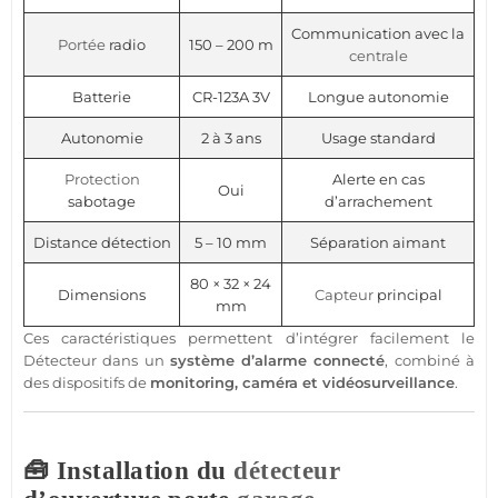
Communication avec la
Portée
radio
150 – 200 m
centrale
Batterie
CR-123A 3V
Longue autonomie
Autonomie
2 à 3 ans
Usage standard
Protection
Alerte en cas
Oui
sabotage
d’arrachement
Distance détection
5 – 10 mm
Séparation aimant
80 × 32 × 24
Dimensions
Capteur
principal
mm
Ces caractéristiques permettent d’intégrer facilement le
Détecteur
dans un
système
d’
alarme
connecté
, combiné à
des dispositifs de
monitoring,
caméra
et
vidéosurveillance
.
🧰 Installation du
détecteur