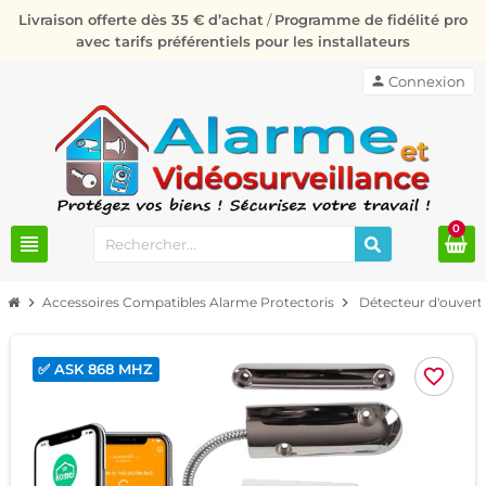
Livraison offerte dès 35 € d’achat
/
Programme de fidélité pro
avec tarifs préférentiels pour les installateurs
person
Connexion
0
view_headline
chevron_right
Accessoires Compatibles Alarme Protectoris
chevron_right
Détecteur d'ouvert
✅ ASK 868 MHZ
favorite_border