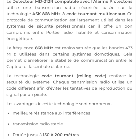
Le
Détecteur
MD-212R
compatible
avec l'
Alarme
Protectoris
utilise une
transmission
radio sécurisée basée sur la
technologie
ASK
868 MHz
à code tournant multicanaux
. Ce
protocole
de communication est largement utilisé dans les
systèmes de
sécurité
professionnels car il offre un bon
compromis entre
Portée
radio, fiabilité et consommation
énergétique.
La fréquence
868 MHz
est moins saturée que les bandes
433
MHz
utilisées dans certains systèmes domotiques. Cela
permet d’améliorer la stabilité de communication entre le
Capteur
et la
centrale
d’
alarme
.
La technologie
code tournant (rolling code)
renforce la
sécurité
du
système
. Chaque
transmission
radio utilise un
code différent afin d’éviter les tentatives de reproduction du
signal par un pirate.
Les avantages de cette technologie sont nombreux :
meilleure résistance aux interférences
transmission
radio stable
Portée
jusqu’à
150 à 200 mètres