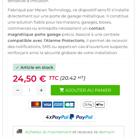
tentative d’intrusion.
Fabriqué par Meian Technology, ce dispositif sans fil s’installe
directement sur une porte de garage métallique. Il constitue
une solution fiable pour les maisons, garages, boxes,
commerces ou entrepôts nécessitant un
contact
magnétique porte garage
précis. Associé à une centrale
compatible avec l'Alarme Protectoris
, il permet de recevoir
des notifications, SMS ou appels en cas d’ouverture suspecte,
renforçant ainsi la sécurité globale de votre installation.
Article en stock
check
24,50 €
TTC
(20.42
)
HT
shopping_cart
AJOUTER AU PANIER
remove
add
Achetez-le maintenant
et recevez-le
demain