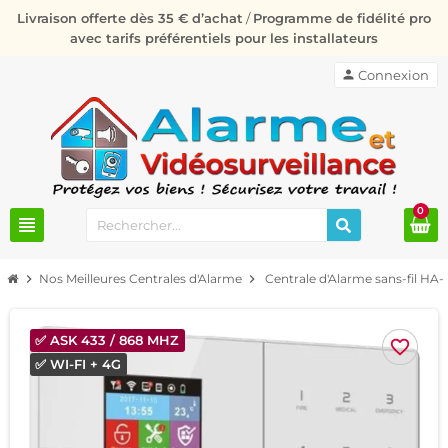
Livraison offerte dès 35 € d’achat
/
Programme de fidélité pro
avec tarifs préférentiels pour les installateurs
person
Connexion
0
view_headline
chevron_right
Nos Meilleures Centrales d'Alarme
chevron_right
Centrale d'Alarme sans-fil HA-
✅ ASK 433 / 868 MHZ
favorite_border
✅ WI-FI + 4G