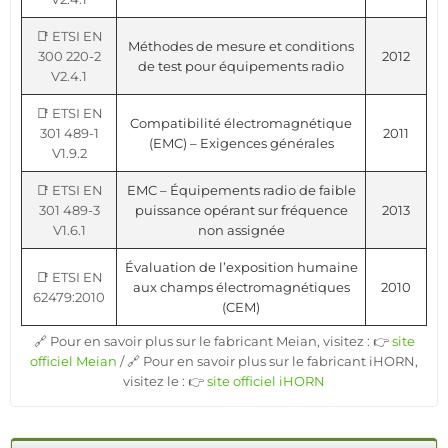
📑 ETSI EN
Méthodes de mesure et conditions
300 220-2
2012
de test pour équipements radio
V2.4.1
📑 ETSI EN
Compatibilité électromagnétique
301 489-1
2011
(EMC) – Exigences générales
V1.9.2
📑 ETSI EN
EMC – Équipements radio de faible
301 489-3
puissance opérant sur fréquence
2013
V1.6.1
non assignée
Évaluation de l’exposition humaine
📑 ETSI EN
aux champs électromagnétiques
2010
62479:2010
(CEM)
🔗 Pour en savoir plus sur le fabricant Meian, visitez : 👉
site
officiel Meian
/ 🔗 Pour en savoir plus sur le fabricant iHORN,
visitez le : 👉
site officiel iHORN