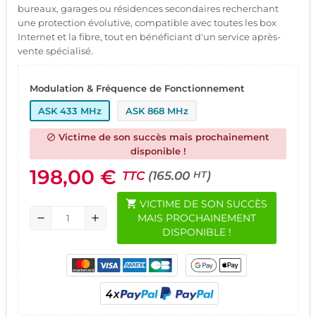
bureaux, garages ou résidences secondaires recherchant
une protection évolutive, compatible avec toutes les box
Internet et la fibre, tout en bénéficiant d'un service après-
vente spécialisé.
Modulation & Fréquence de Fonctionnement
ASK 433 MHz
ASK 868 MHz
Victime de son succès mais prochainement
block
disponible !
198,00 €
TTC
(165.00
)
HT
shopping_cart
VICTIME DE SON SUCCÈS
MAIS PROCHAINEMENT
remove
add
DISPONIBLE !