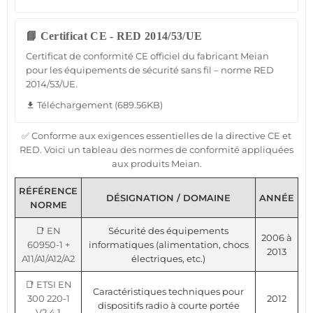
📘 Certificat CE - RED 2014/53/UE
Certificat de conformité CE officiel du fabricant Meian
pour les équipements de sécurité sans fil – norme RED
2014/53/UE.
Téléchargement (689.56KB)
file_download
✅ Conforme aux exigences essentielles de la directive CE et
RED. Voici un tableau des normes de conformité appliquées
aux produits Meian.
RÉFÉRENCE
DÉSIGNATION / DOMAINE
ANNÉE
NORME
📑 EN
Sécurité des équipements
2006 à
60950-1 +
informatiques (alimentation, chocs
2013
A11/A1/A12/A2
électriques, etc.)
📑 ETSI EN
Caractéristiques techniques pour
300 220-1
2012
dispositifs radio à courte portée
V2.4.1