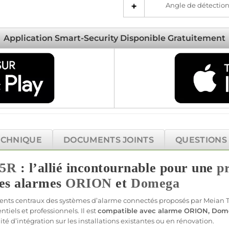
Angle de détection 
Application Smart-Security Disponible Gratuitement
ECHNIQUE
DOCUMENTS JOINTS
QUESTIONS
5R
: l’allié incontournable pour une
p
es alarmes
ORION
et
Domega
ents centraux des systèmes d’
alarme
connectés proposés par
Meian 
iels et professionnels. Il est
compatible
avec
alarme
ORION
,
Dom
ilité d’intégration sur les installations existantes ou en rénovation.