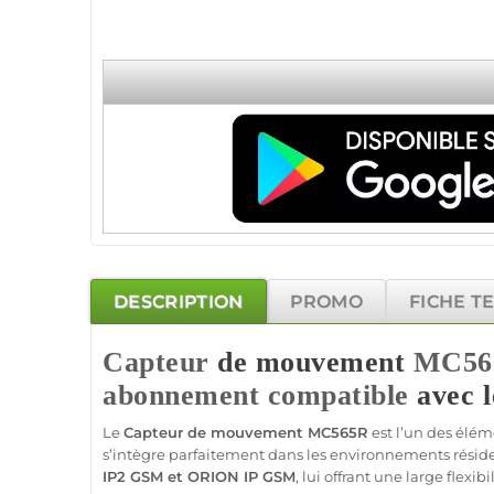
DESCRIPTION
PROMO
FICHE T
Capteur
de mouvement
MC56
abonnement
compatible
avec l
Le
Capteur
de mouvement
MC565R
est l’un des élém
s’intègre parfaitement dans les environnements résident
IP2
GSM
et
ORION
IP
GSM
, lui offrant une large flexib