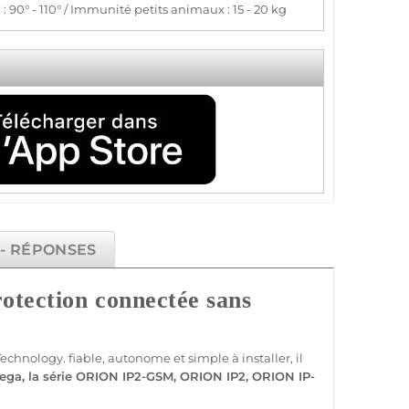
: 90° - 110° / Immunité petits animaux : 15 - 20 kg
 - RÉPONSES
rotection
connectée
sans
Technology
.
fiable
, autonome et simple à installer, il
ega
, la série
ORION IP2
-
GSM
,
ORION IP2
,
ORION
IP-