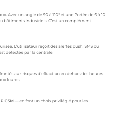
aux. Avec un angle de 90 à 110° et une
Portée
de 6 à 10
ou
bâtiments industriels
. C’est un complément
isée. L’utilisateur reçoit des alertes push, SMS ou
est détectée par la
centrale
.
rontés aux risques d’effraction en dehors des heures
aux lourds.
IP
GSM
— en font un choix privilégié pour les