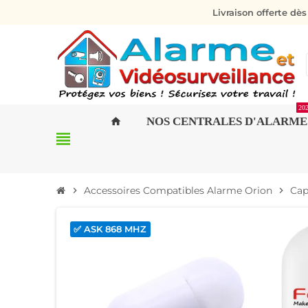
Livraison offerte dè
20
NOS CENTRALES D'ALARME
home
view_headline
Accessoires Compatibles Alarme Orion
Cap
chevron_right
chevron_right
✅ ASK 868 MHZ