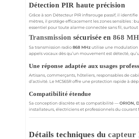
Détection PIR haute précision
Grâce à son
Détecteur
PIR
infrarouge passif
, il identi
mètres, il protège efficacement les zones sensibles :
bu
essentiel pour toute
alarme
connectée
sans fil, surtout
Transmission
sécurisée en
868 MH
Sa
transmission
radio
868 MHz
utilise une modulation
appels vocaux dès qu’un mouvement est détecté, qu’une
Une réponse adaptée aux usages profes
Artisans, commerçants, hôteliers, responsables de
cabi
d’activité. Le
MC565R
offre une
protection
rapide à dépl
Compatibilité étendue
Sa conception discrète et sa compatibilité —
ORION
,
installateurs, électriciens et professionnels du couran
Détails techniques du
capteur