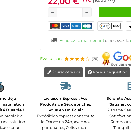
22,00 €
remove
add
Achetez-le maintenant
et recevez-le
Évaluation:
(20)
Écrire votre avis
Poser une question
rme déjà
Livraison Express : Vos
Sérénité Ass
Installation
Produits de Sécurité chez
'Satisfait 
ité Durable !
Vous en un Éclair
2 ans de Gar
n préalable,
Expédition express dans toute
Satisfaction
t une solution
la France en 24h, avec nos
Remboursé 
ficace pour
partenaires, Colissimo et
Tranquilli