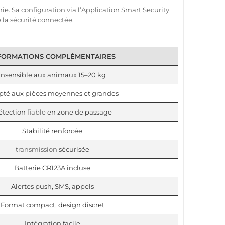
e. Sa configuration via l’
Application
Smart Security
e la
sécurité
connectée
.
FORMATIONS COMPLÉMENTAIRES
Insensible aux animaux 15–20 kg
pté aux pièces moyennes et grandes
étection
fiable
en zone de passage
Stabilité renforcée
transmission
sécurisée
Batterie CR123A incluse
Alertes push, SMS, appels
Format compact, design discret
Intégration facile