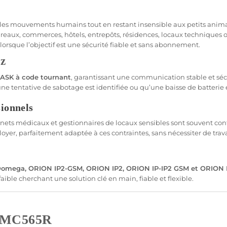
fie les mouvements humains tout en restant insensible aux petits anim
reaux
,
commerces
,
hôtels
, entrepôts,
résidences
,
locaux techniques
 lorsque l’objectif est une
sécurité
fiable
et
sans abonnement
.
z
ASK
à code tournant
, garantissant une communication stable et sécur
 tentative de sabotage est identifiée ou qu’une baisse de batterie 
sionnels
nets
médicaux et gestionnaires de locaux sensibles sont souvent conf
oyer, parfaitement adaptée à ces contraintes, sans nécessiter de trav
Domega
,
ORION IP2
-
GSM
,
ORION IP2
,
ORION
IP-IP2
GSM
et
ORION
t faible cherchant une solution clé en main,
fiable
et flexible.
MC565R