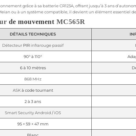
ionnement grâce à sa batterie CR123A, offrant jusqu’à 3 ans d’autonomi
Meian
ou à un
système
compatible
, il devient un élément essentiel d
ur
de mouvement
MC565R
DÉTAILS TECHNIQUES
IN
Détecteur
PIR
infrarouge passif
90° à 110°
Ada
6 à 10 mètres
D
868 MHz
ASK
à code tournant
2 à 3 ans
Smart Security
Android
/
iOS
95 × 59 × 47 mm
Blanc