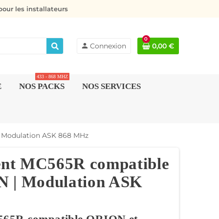
our les installateurs
0
person
Connexion
0,00 €
433 - 868 MHZ
E
NOS PACKS
NOS SERVICES
 Modulation ASK 868 MHz
ent MC565R compatible
N | Modulation ASK