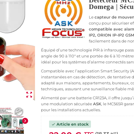
Détecteur MC
Domega | Sécu
Le
capteur de mouve
conçu pour sécuriser ef
compatible avec alar
IP2, ORION IP-IP2 GS
facilement dans de no
Équipé d’une technologie PIR à infrarouge pas
angle de 90 à 110° et une portée de 6 à 10 mètres
idéal pour les systèmes d’alarme connectés sa
Compatible avec l’application Smart Security (A
instantanées en cas de détection, de tentative d
adapté aux maisons, appartements, bureaux, com
techniques, assurant une surveillance fiable m
zoom_out_map
Alimenté par une batterie CR123A, il offre jusq
une modulation sécurisée
ASK
, le MC565R garan
pour les installations actuelles.
chevron_right
Article en stock
check
TTC
(18.33
)
HT