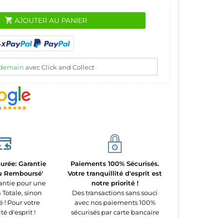
shopping_cart
AJOUTER AU PANIER
demain
avec Click and Collect
urée: Garantie
Paiements 100% Sécurisés.
ou Remboursé'
Votre tranquillité d'esprit est
antie pour une
notre priorité !
 Totale, sinon
Des transactions sans souci
! Pour votre
avec nos paiements 100%
té d'esprit !
sécurisés par carte bancaire