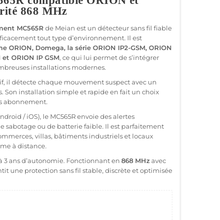
565R compatible ORION et
rité 868 MHz
ment MC565R
de Meian est un détecteur sans fil fiable
ficacement tout type d’environnement. Il est
me ORION, Domega, la série ORION IP2-GSM, ORION
M et ORION IP GSM
, ce qui lui permet de s’intégrer
mbreuses installations modernes.
sif, il détecte chaque mouvement suspect avec un
. Son installation simple et rapide en fait un choix
ns abonnement.
ndroid / iOS), le MC565R envoie des alertes
e sabotage ou de batterie faible. Il est parfaitement
merces, villas, bâtiments industriels et locaux
ême à distance.
u’à 3 ans d’autonomie. Fonctionnant en
868 MHz
avec
tit une protection sans fil stable, discrète et optimisée