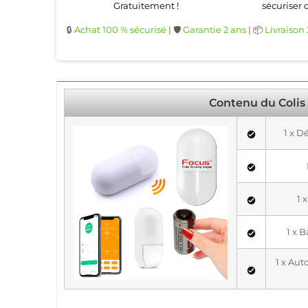
Gratuitement !
sécuriser 
🔒
Achat 100 % sécurisé
| 🛡️
Garantie 2 ans
| 📦
Livraison
Contenu du Colis
1 x 
1 
1 x 
1 x Au