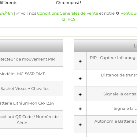
différents
Chronopost !
 24/48h
| ✅ Voir nos
Conditions Générales de Vente
et notre 🔄
Politiqu
121 RCS
L
PIR - Capteur Infrarou
Détecteur de mouvement PIR
Modèle : MC-565R DMT
Distance de transm
x Sachet Visses + Chevilles
Signale la centr
Batterie Lithium-Ion CR-123A
Signale la c
tocollant QR Code / Numéro de
Autonomie Batterie : 3
Série