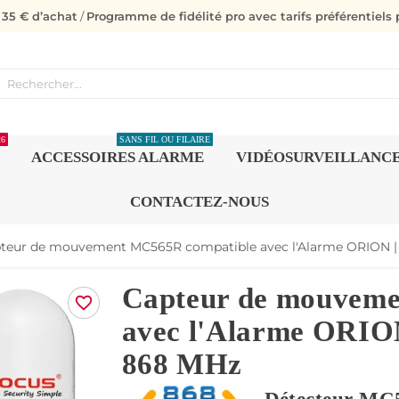
s 35 € d’achat
/
Programme de fidélité pro avec tarifs préférentiels p
26
SANS FIL OU FILAIRE
ACCESSOIRES ALARME
VIDÉOSURVEILLANC
CONTACTEZ-NOUS
teur de mouvement MC565R compatible avec l'Alarme ORION |
Capteur de mouvem
favorite_border
avec l'Alarme ORIO
868 MHz