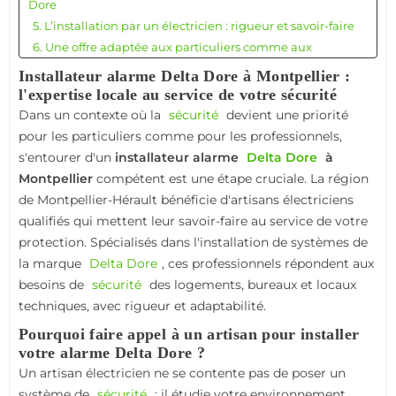
Dore
5. L’installation par un électricien : rigueur et savoir-faire
6. Une offre adaptée aux particuliers comme aux
professionnels
Installateur alarme Delta Dore à Montpellier :
7. Maintenance, dépannage et suivi : un service complet
l'expertise locale au service de votre sécurité
8. Un artisan proche de vous : avantages pratiques et
Dans un contexte où la
sécurité
devient une priorité
humains
pour les particuliers comme pour les professionnels,
9. Évolution des besoins : un service qui suit votre rythme
s'entourer d'un
installateur alarme
Delta Dore
à
10. Un installateur engagé pour votre sécurité
Montpellier
compétent est une étape cruciale. La région
11. Conclusion : une expertise locale au cœur de la
de Montpellier-Hérault bénéficie d'artisans électriciens
performance
qualifiés qui mettent leur savoir-faire au service de votre
protection. Spécialisés dans l'installation de systèmes de
la marque
Delta Dore
, ces professionnels répondent aux
besoins de
sécurité
des logements, bureaux et locaux
techniques, avec rigueur et adaptabilité.
Pourquoi faire appel à un artisan pour installer
votre alarme Delta Dore ?
Un artisan électricien ne se contente pas de poser un
système de
sécurité
: il étudie votre environnement,