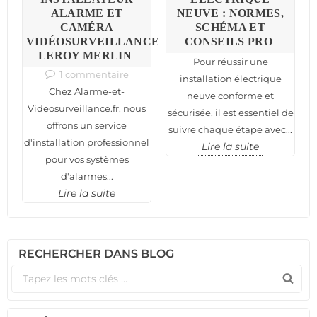
ALARME ET
NEUVE : NORMES,
C
CAMÉRA
SCHÉMA ET
VIDÉOSURVEILLANCE
CONSEILS PRO
N
LEROY MERLIN
Pour réussir une
1 commentaire
installation électrique
Chez Alarme-et-
neuve conforme et
nt
n
Videosurveillance.fr, nous
sécurisée, il est essentiel de
offrons un service
suivre chaque étape avec...
d'installation professionnel
Lire la suite
pour vos systèmes
d'alarmes...
Lire la suite
RECHERCHER DANS BLOG