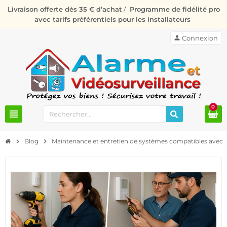
Livraison offerte dès 35 € d’achat
/
Programme de fidélité pro
avec tarifs préférentiels pour les installateurs
person
Connexion
0
view_headline
chevron_right
Blog
chevron_right
Maintenance et entretien de systèmes compatibles avec l