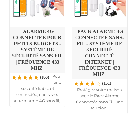
ALARME 4G
PACK ALARME 4G
6
CONNECTÉE POUR
CONNECTÉE SANS-
É
PETITS BUDGETS -
FIL - SYSTÈME DE
SYSTÈME DE
SÉCURITÉ
SÉCURITÉ SANS FIL
CONNECTÉ
| FRÉQUENCE 433
INTERNET |
MHZ
FRÉQUENCE 433
MHZ
Pour
(163)
une
(161)
sécurité fiable et
Protégez votre maison
connectée, choisissez
avec le Pack Alarme
notre alarme 4G sans fil,...
Connectée sans Fil, une
solution...