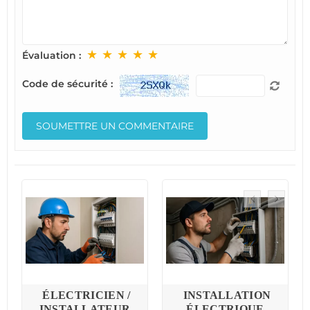
★
★
★
★
★
Évaluation :
Code de sécurité :
S
ÉLECTRICIEN /
INSTALLATION
:
INSTALLATEUR
ÉLECTRIQUE