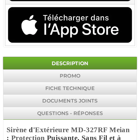
DESCRIPTION
PROMO
FICHE TECHNIQUE
DOCUMENTS JOINTS
QUESTIONS - RÉPONSES
Sirène
d'
Extérieure
MD-327RF
Meian
:
Protection
Puissante, Sans Fil et à