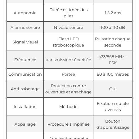
Durée estimée des
Autonomie
1 à 2 ans
piles
Alarme
sonore
Niveau sonore
100 à 110 dB
Flash
LED
Pulsation chaque
Signal visuel
stroboscopique
seconde
433/
868 MHz
–
Fréquence
transmission
sécurisée
FSK
Communication
Portée
80 à 100 mètres
Protection
contre
Anti-sabotage
Oui
ouverture et arrachage
Fixation murale
Installation
Méthode
avec vis
Bouton
Appairage
Procédure simplifiée
d’apprentissage
Application
mobile