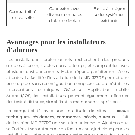
Connexion avec
Facile à intégrer
Compatibilité
diverses centrales
à des systèmes
universelle
d'
alarme
Meian
existants
Avantages pour les installateurs
d’alarmes
Les installateurs professionnels recherchent des produits
simples à poser, stables dans le temps, et
compatibles
avec
plusieurs environnements.
Meian
répond parfaitement à ces
attentes. La facilité d’installation de la
MD-327RF
permet une
pose rapide, sans reconfiguration complexe, ce qui réduit les
interventions techniques. Grâce à l’
Application
mobile
Android
/
iOS
, les installateurs peuvent également effectuer
des tests à distance, simplifiant la maintenance après pose.
La compatibilité avec une multitude de sites —
locaux
techniques
,
résidences
,
commerces
,
hôtels
,
bureaux
— fait
de la
sirène
MD-327RF
une solution universelle. Ajoutons que
sa
Portée
et son autonomie en font un choix judicieux pour les
installations intérieures comme extérieures, dans des zones