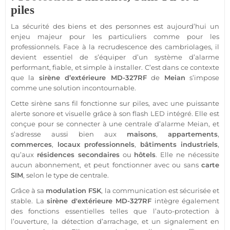
piles
La
sécurité
des biens et des personnes est aujourd’hui un
enjeu majeur pour les particuliers comme pour les
professionnels. Face à la recrudescence des cambriolages, il
devient essentiel de s’équiper d’un
système
d’
alarme
performant,
fiable
, et simple à installer. C’est dans ce contexte
que la
sirène
d’
extérieure
MD-327RF
de
Meian
s’impose
comme une solution incontournable.
Cette
sirène
sans fil fonctionne sur piles, avec une puissante
alerte sonore et visuelle grâce à son flash
LED
intégré. Elle est
conçue pour se connecter à une
centrale
d’
alarme
Meian
, et
s’adresse aussi bien aux
maisons
,
appartements
,
commerces
,
locaux professionnels
,
bâtiments industriels
,
qu’aux
résidences
secondaires
ou
hôtels
. Elle ne nécessite
aucun abonnement, et peut fonctionner avec ou sans
carte
SIM
, selon le type de
centrale
.
Grâce à sa
modulation
FSK
, la communication est sécurisée et
stable. La
sirène
d'
extérieure
MD-327RF
intègre également
des fonctions essentielles telles que l’auto-
protection
à
l’ouverture, la détection d’arrachage, et un signalement en