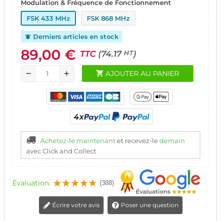
Modulation & Fréquence de Fonctionnement
FSK 433 MHz
FSK 868 MHz
Derniers articles en stock
notifications_active
89,00 €
TTC
(74.17
)
HT
shopping_cart
AJOUTER AU PANIER
remove
add
Achetez-le maintenant
et recevez-le
demain
avec Click and Collect
Évaluation:
(388)
Écrire votre avis
Poser une question