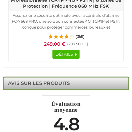
Professionnelle TCP/IP - 4G - PSTN | 8 zones de
Protection | Fréquence 868 MHz FSK
Assurez une sécurité optimale avec la centrale d'alarme
FC-7668 PRO, une solution connectée 4G, TCP/IP et PSTN
conçue pour protéger commerces, bureaux et
résidences. Grâce à ses 8 zones de protection, elle offre
(359)
une couverture complète contre les intrusions et
249,00 €
(207.50 HT)
incidents.
Cette alarme professionnelle prend en charge les
DÉTAILS
détecteurs filaires et sans fil, assurant une installation
flexible et évolutive. Son interface intuitive permet un
contrôle à distance via application Android/iOS, offrant
une gestion facile et efficace de votre système de
sécurité.
AVIS SUR LES PRODUITS
Conçue pour résister aux tentatives de piratage, elle
intègre des protocoles de cryptage avancés et un serveur
web embarqué HTML5. Sa compatibilité avec les
Évaluation
caméras et capteurs intelligents renforce votre protection
moyenne
en temps réel. Fiable et performante, la FC-7668 PRO
garantit une sécurité renforcée, adaptée aux bâtiments
4.8
industriels, hôtels et locaux techniques.