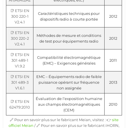
A11/A1/A12/A2
électriques, etc.)
📑 ETSI EN
Caractéristiques techniques pour
300 220-1
2012
dispositifs radio à courte portée
V2.4.1
📑 ETSI EN
Méthodes de mesure et conditions
300 220-2
2012
de test pour équipements radio
V2.4.1
📑 ETSI EN
Compatibilité électromagnétique
301 489-1
2011
(EMC) – Exigences générales
V1.9.2
📑 ETSI EN
EMC – Équipements radio de faible
301 489-3
puissance opérant sur fréquence
2013
V1.6.1
non assignée
Évaluation de l’exposition humaine
📑 ETSI EN
aux champs électromagnétiques
2010
62479:2010
(CEM)
🔗 Pour en savoir plus sur le fabricant Meian, visitez : 👉
site
officiel Meian
/ 🔗 Pour en savoir plus sur le fabricant iHORN,