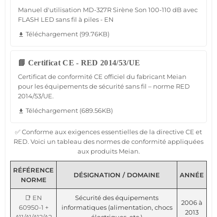
Manuel d'utilisation MD-327R Sirène Son 100-110 dB avec
FLASH LED sans fil à piles - EN
Téléchargement (99.76KB)
file_download
📘 Certificat CE - RED 2014/53/UE
Certificat de conformité CE officiel du fabricant Meian
pour les équipements de sécurité sans fil – norme RED
2014/53/UE.
Téléchargement (689.56KB)
file_download
✅ Conforme aux exigences essentielles de la directive CE et
RED. Voici un tableau des normes de conformité appliquées
aux produits Meian.
RÉFÉRENCE
DÉSIGNATION / DOMAINE
ANNÉE
NORME
📑 EN
Sécurité des équipements
2006 à
60950-1 +
informatiques (alimentation, chocs
2013