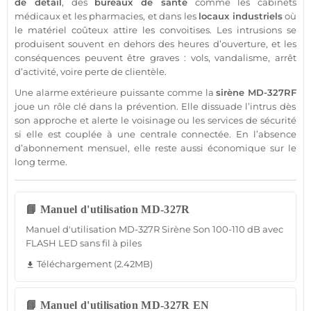
de détail
, des
bureaux
de santé
comme les
cabinets
médicaux et les pharmacies, et dans les
locaux industriels
où
le matériel coûteux attire les convoitises. Les intrusions se
produisent souvent en dehors des heures d’ouverture, et les
conséquences peuvent être graves : vols, vandalisme, arrêt
d’activité, voire perte de clientèle.
Une
alarme
extérieure
puissante comme la
sirène
MD-327RF
joue un rôle clé dans la prévention. Elle dissuade l’intrus dès
son approche et alerte le voisinage ou les services de
sécurité
si elle est couplée à une
centrale
connectée
. En l’absence
d’abonnement mensuel, elle reste aussi économique sur le
long terme.
📘 Manuel d'utilisation MD-327R
Manuel d'utilisation MD-327R Sirène Son 100-110 dB avec
FLASH LED sans fil à piles
Téléchargement (2.42MB)
file_download
📘 Manuel d'utilisation MD-327R EN