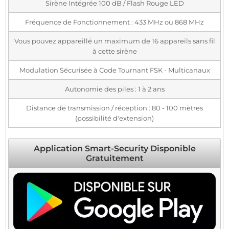
Sirène Intégrée 100 dB / Flash Rouge LED
Fréquence de Fonctionnement : 433 MHz ou 868 MHz
Vous pouvez appareillé un maximum de 16 appareils sans fil
à cette sirène
Modulation Sécurisée à Code Tournant FSK - Multicanaux
Autonomie des piles : 1 à 2 ans
Distance de transmission / réception : 80 - 100 mètres
(possibilité d'extension)
Application Smart-Security Disponible
Gratuitement