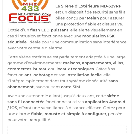
La
Sirène d'Extérieure MD-327RF
est un dispositif de sécurité sans fil à
piles, conçu par
Meian
pour assurer
une protection fiable et dissuasive.
Dotée d’un
flash LED puissant
, elle alerte visuellement en
cas d'intrusion et fonctionne avec une
modulation FSK
sécurisée
, idéale pour une communication sans interférence
avec votre centrale d'alarme.
Cette sirène extérieure est parfaitement adaptée à une large
gamme d’environnements :
maisons
,
appartements
,
villas
,
commerces
,
bureaux
ou
locaux techniques
. Grâce à sa
fonction
anti-sabotage
et son
installation facile
, elle
s’intègre rapidement dans tout système de sécurité
sans
abonnement
, avec ou sans
carte SIM
.
Avec une autonomie allant jusqu’à deux ans, cette
sirène
sans fil connectée
fonctionne aussi via
application Android
/ iOS
, offrant une surveillance à distance efficace. Optez pour
une alarme
fiable, robuste et simple à configurer
, pensée
pour votre tranquillité.