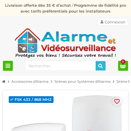
Livraison offerte dès 35 € d’achat
/
Programme de fidélité pro
avec tarifs préférentiels pour les installateurs
person
Connexion
0
view_headline
chevron_right
Accessoires d'Alarme
chevron_right
Sirènes pour Systèmes d'Alarme
chevron_right
Sirène E
✅ FSK 433 / 868 MHZ
favorite_border