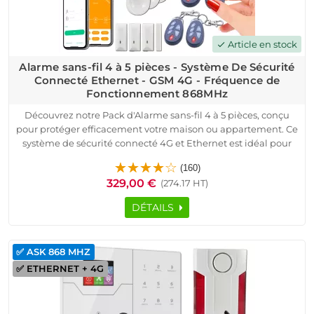
Article en stock
check
Alarme sans-fil 4 à 5 pièces - Système De Sécurité
Connecté Ethernet - GSM 4G - Fréquence de
Fonctionnement 868MHz
Découvrez notre Pack d'Alarme sans-fil 4 à 5 pièces, conçu
pour protéger efficacement votre maison ou appartement. Ce
système de sécurité connecté 4G et Ethernet est idéal pour
surveiller jusqu'à 5 pièces, avec des fonctionnalités avancées
(160)
telles que la détection d'intrusion, la surveillance
329,00 €
(274.17 HT)
périmétrique, et l'alerte en temps réel.
Le pack comprend une centrale d'alarme intelligente, des
DÉTAILS
détecteurs d'ouverture pour portes et fenêtres, des détecteurs
de mouvement avec immunité pour les animaux, une
puissante sirène extérieure et des télécommandes pour un
✅ ASK 868 MHZ
contrôle à distance. Grâce à une installation simple et rapide,
✅ ETHERNET + 4G
ce système de sécurité sans fil offre une protection optimale
pour votre domicile.
Compatible avec toutes les box internet et facilement
configurable via une application mobile, ce kit est l'allié