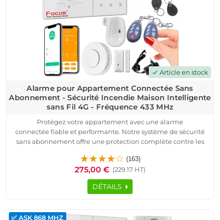
utilisateur fluide. Sécurisez votre domicile dès aujourd’hui
avec une solution alliant efficacité, simplicité et sécurité
connectée.
Article en stock
check
Alarme pour Appartement Connectée Sans
Abonnement - Sécurité Incendie Maison Intelligente
sans Fil 4G - Fréquence 433 MHz
Protégez votre appartement avec une alarme
connectée fiable et performante. Notre système de sécurité
sans abonnement offre une protection complète contre les
intrusions et les incendies grâce à des capteurs avancés et
(163)
une connectivité sans fil 4G.
275,00 €
(229.17 HT)
Facile à installer, cette alarme pour appartement est livrée
préconfigurée avec une centrale intelligente, des détecteurs
DÉTAILS
de mouvement, un détecteur d'ouverture, une sirène
extérieure puissante et un détecteur de fumée. Contrôlez
votre système à distance via une application Android/iOS,
✅ ASK 868 MHZ
recevez des notifications instantanées et activez ou désactivez