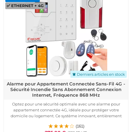
✅ ETHERNET + 4G
vos alarmes en un clic. Compatible avec toutes les box
Internet, ce dispositif combine simplicité, performance et
tranquillité d'esprit.
Protégez votre domicile ou votre résidence avec un matériel
de qualité professionnelle à un prix compétitif, sans
engagement. Sécurisez efficacement votre logement dès
aujourd’hui avec une solution moderne et intuitive.
Derniers articles en stock
notifications_active
Alarme pour Appartement Connectée Sans-Fil 4G -
Sécurité Incendie Sans Abonnement Connexion
Internet, Fréquence 868 MHz
Optez pour une sécurité optimale avec une alarme pour
appartement connectée 4G, idéale pour protéger votre
domicile ou logement. Ce système innovant, entièrement
sans fil et sans abonnement, garantit une sécurité incendie
(161)
fiable grâce à son détecteur de fumée intégré.