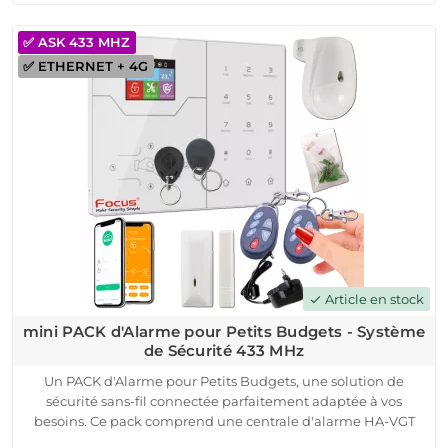
déclenchant une alerte instantanée pour une réaction rapide.
Avec une portée de transmission allant jusqu'à 200 mètres,
✅ ASK 433 MHZ
notre système offre une couverture étendue pour une
✅ ETHERNET + 4G
protection complète de votre propriété. De plus, la
compatibilité avec une centrale d'alarme connectée vous
permet de surveiller votre sécurité à distance via une
application mobile dédiée.
Article en stock
check
mini PACK d'Alarme pour Petits Budgets - Système
de Sécurité 433 MHz
Un PACK d'Alarme pour Petits Budgets, une solution de
sécurité sans-fil connectée parfaitement adaptée à vos
besoins. Ce pack comprend une centrale d'alarme HA-VGT
4G, des détecteurs d'ouverture et de mouvement, des