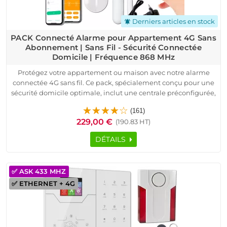
Derniers articles en stock
notifications_active
PACK Connecté Alarme pour Appartement 4G Sans
Abonnement | Sans Fil - Sécurité Connectée
Domicile | Fréquence 868 MHz
Protégez votre appartement ou maison avec notre alarme
connectée 4G sans fil. Ce pack, spécialement conçu pour une
sécurité domicile optimale, inclut une centrale préconfigurée,
des détecteurs de mouvement et d’ouverture, une sirène
(161)
puissante et des télécommandes pratiques.
229,00 €
(190.83 HT)
Grâce à sa compatibilité avec Android/iOS et son
fonctionnement sans abonnement, il offre une solution
DÉTAILS
économique et moderne pour surveiller votre logement en
toute sérénité. Facile à installer, ce système s’adapte à divers
espaces comme les résidences principales, secondaires ou les
✅ ASK 433 MHZ
locaux professionnels.
✅ ETHERNET + 4G
La technologie avancée à fréquence 868 MHz assure une
transmission fiable et sécurisée. De plus, recevez des
notifications instantanées en cas d’intrusion grâce à
l’application mobile. Profitez d’un SAV dédié et d’une
assistance technique disponible pour garantir une expérience