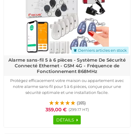
parfait pour assurer la sécurité de votre logement. Profitez
d'un service client disponible pour vous accompagner et
garantir votre tranquillité d'esprit.
Derniers articles en stock
notifications_active
Alarme sans-fil 5 à 6 pièces - Système De Sécurité
Connecté Ethernet - GSM 4G - Fréquence de
Fonctionnement 868MHz
Protégez efficacement votre maison ou appartement avec
notre alarme sans-fil pour 5 à 6 pièces, conçue pour une
sécurité optimale et une installation facile.
Ce système de sécurité connecté via TCP/IP et GSM 4G vous
(165)
permet de surveiller votre logement en temps réel et de
359,00 €
(299.17 HT)
recevoir des alertes instantanées sur votre smartphone. Le
pack inclut une centrale d'alarme avec sirène intégrée, 3
DÉTAILS
détecteurs d'ouverture pour portes et fenêtres, 5 détecteurs de
mouvement, une sirène extérieure et 4 badges RFID pour un