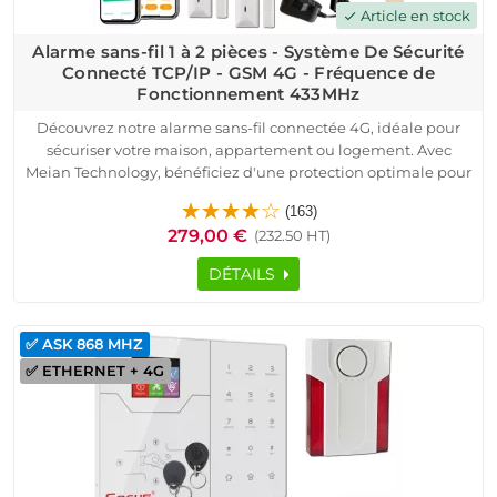
Article en stock
check
Alarme sans-fil 1 à 2 pièces - Système De Sécurité
Connecté TCP/IP - GSM 4G - Fréquence de
Fonctionnement 433MHz
Découvrez notre alarme sans-fil connectée 4G, idéale pour
sécuriser votre maison, appartement ou logement. Avec
Meian Technology, bénéficiez d'une protection optimale pour
votre domicile. Ce système connecté TCP/IP fonctionne sur la
(163)
fréquence 433MHz et est compatible avec toutes les box
279,00 €
(232.50 HT)
internet, y compris la fibre.
Le pack inclut une centrale HA-VGT, des détecteurs
DÉTAILS
d'ouverture, un détecteur de mouvement, une sirène
d'extérieur et des télécommandes. Installation simple et
rapide, sans câblage, parfaite pour une alarme sans-fil.
✅ ASK 868 MHZ
Contrôlez votre alarme connectée via l'application
✅ ETHERNET + 4G
iOS/Android et recevez des notifications en temps réel.
Sécurisez dès maintenant votre domicile avec notre alarme
sans-fil connectée 4G et profitez de la qualité professionnelle
à prix compétitif.