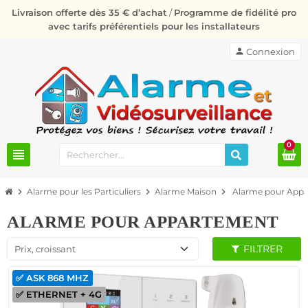
Livraison offerte dès 35 € d’achat
/
Programme de fidélité pro
avec tarifs préférentiels pour les installateurs
person
Connexion
0
view_headline
chevron_right
Alarme pour les Particuliers
chevron_right
Alarme Maison
chevron_right
Alarme pour App
ALARME POUR APPARTEMENT
FILTRER
Prix, croissant
✅ ASK 868 MHZ
✅ ETHERNET + 4G