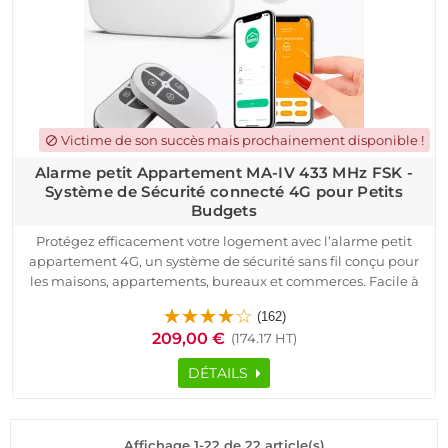
tout espace nécessitant un dispositif sécurisé sans
abonnement et entièrement connecté.
Victime de son succès mais prochainement disponible !
block
Alarme petit Appartement MA-IV 433 MHz FSK -
Système de Sécurité connecté 4G pour Petits
Budgets
Protégez efficacement votre logement avec l’alarme petit
appartement 4G, un système de sécurité sans fil conçu pour
les maisons, appartements, bureaux et commerces. Facile à
installer, ce dispositif fonctionne avec une fréquence FSK 433
(162)
MHz et intègre une carte SIM pour une surveillance à distance
209,00 €
(174.17 HT)
via application mobile Android et iOS.
Grâce à sa technologie sans abonnement, vous bénéficiez
DÉTAILS
d’une protection optimale sans frais supplémentaires. La
centrale d’alarme est accompagnée de détecteurs de
mouvement et d’ouverture, ainsi qu’une télécommande
intelligente, garantissant un contrôle total sur votre système
Affichage 1-22 de 22 article(s)