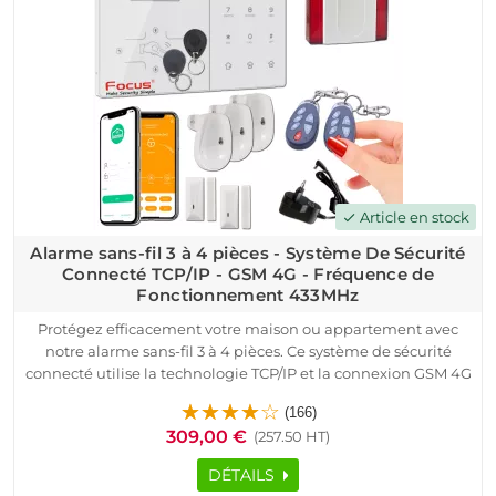
notre service de pré-configuration gratuite.
Parfait pour un usage résidentiel ou professionnel, ce kit
d'alarme sans fil garantit une protection complète, sans
abonnement. Sécurisez votre logement avec la technologie
avancée 868MHz.
Article en stock
check
Alarme sans-fil 3 à 4 pièces - Système De Sécurité
Connecté TCP/IP - GSM 4G - Fréquence de
Fonctionnement 433MHz
Protégez efficacement votre maison ou appartement avec
notre alarme sans-fil 3 à 4 pièces. Ce système de sécurité
connecté utilise la technologie TCP/IP et la connexion GSM 4G
pour assurer une surveillance en temps réel, où que vous
(166)
soyez. Grâce à ses détecteurs de mouvement et ses capteurs
309,00 €
(257.50 HT)
de porte et fenêtre, cette alarme sans-fil garantit une
protection complète contre les intrusions.
DÉTAILS
Facile à installer, ce système convient aussi bien aux maisons