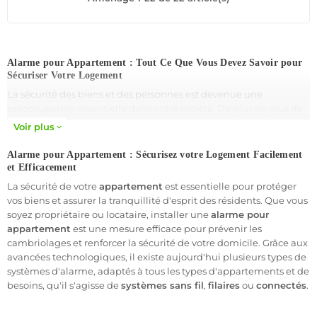
de sécurité.
Profitez d’une installation rapide, d’un SAV réactif et d’un
équipement professionnel à prix compétitif. Recevez des
alertes instantanées en cas d’intrusion et surveillez votre
Alarme pour Appartement : Tout Ce Que Vous Devez Savoir pour
espace en toute tranquillité. Sécurisez votre habitat dès
Sécuriser Votre Logement
aujourd’hui avec une alarme connectée fiable et performante
La sécurité des biens et des personnes est devenue une
!
préoccupation essentielle dans notre société. De plus en plus de
résidents d’appartements cherchent à protéger leur domicile
Voir plus
expand_more
contre les intrusions et les cambriolages en installant des
systèmes d'alarme performants. Cet article vous guidera sur tout
Alarme pour Appartement : Sécurisez votre Logement Facilement
ce que vous devez savoir pour choisir, installer et entretenir un
et Efficacement
système d'alarme pour appartement
adapté à vos besoins.
La sécurité de votre
appartement
est essentielle pour protéger
vos biens et assurer la tranquillité d'esprit des résidents. Que vous
soyez propriétaire ou locataire, installer une
alarme pour
Pourquoi installer une alarme dans un appartement ?
appartement
est une mesure efficace pour prévenir les
Les cambriolages et intrusions sont en constante augmentation,
cambriolages et renforcer la sécurité de votre domicile. Grâce aux
notamment dans les zones urbaines où les appartements sont
avancées technologiques, il existe aujourd'hui plusieurs types de
exposés aux risques d'intrusions, notamment dans les
systèmes d'alarme, adaptés à tous les types d'appartements et de
immeubles avec des parties communes. Voici les principales
besoins, qu'il s'agisse de
systèmes sans fil
,
filaires
ou
connectés
.
raisons d'installer un
système d'alarme pour appartement
: