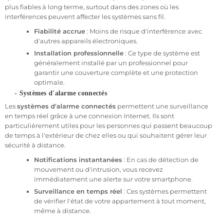
ou de
caméras de surveillance
.
plus fiables à long terme, surtout dans des zones où les
interférences peuvent affecter les systèmes sans fil.
Portabilité
: En cas de déménagement, vous pouvez
facilement désinstaller et emporter votre alarme.
Fiabilité accrue
: Moins de risque d'interférence avec
d'autres appareils électroniques.
- Systèmes d'alarme filaires pour appartement
Installation professionnelle
: Ce type de système est
Les
systèmes filaires
sont plus robustes et moins sensibles aux
généralement installé par un professionnel pour
interférences, mais nécessitent une installation plus complexe,
garantir une couverture complète et une protection
souvent réalisée par un professionnel. Ils conviennent mieux aux
optimale.
appartements en propriété
ou aux grands logements. Les
- Systèmes d'alarme connectés
avantages d'un système filaire sont :
Les
systèmes d'alarme connectés
permettent une surveillance
Fiabilité accrue
: Les systèmes filaires ne dépendent pas
en temps réel grâce à une connexion Internet. Ils sont
des signaux radio, ce qui les rend moins sensibles aux
particulièrement utiles pour les personnes qui passent beaucoup
interférences ou aux perturbations.
de temps à l'extérieur de chez elles ou qui souhaitent gérer leur
Intégration avec d’autres systèmes
: Ces systèmes
sécurité à distance.
peuvent être facilement intégrés à d’autres
Notifications instantanées
: En cas de détection de
équipements de sécurité, comme des
caméras de
mouvement ou d'intrusion, vous recevez
surveillance
, des
détecteurs de fumée
, ou des
immédiatement une alerte sur votre smartphone.
systèmes domotiques
.
Surveillance en temps réel
: Ces systèmes permettent
de vérifier l'état de votre appartement à tout moment,
- Alarme connectée pour appartement
même à distance.
Les
systèmes d'alarme connectés
permettent de surveiller votre