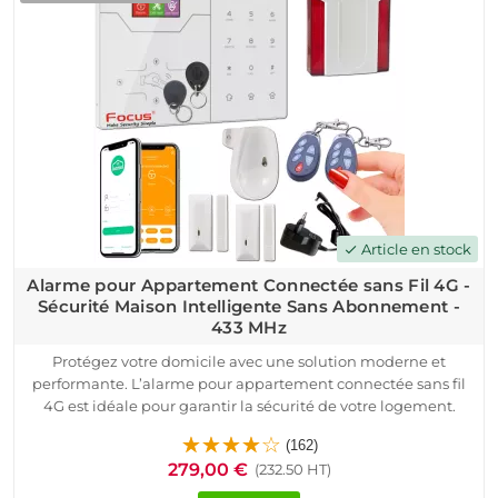
instantanées via application Android/iOS, SMS ou appel.
Ce système est idéal pour appartements, maisons, résidences
secondaires ou locaux professionnels. Assurez la protection de
vos biens sans frais récurrents, avec un matériel haut de
gamme à la pointe de la sécurité connectée. Passez à une
tranquillité d'esprit totale dès aujourd'hui !
Article en stock
check
Alarme pour Appartement Connectée sans Fil 4G -
Sécurité Maison Intelligente Sans Abonnement -
433 MHz
Protégez votre domicile avec une solution moderne et
performante. L’alarme pour appartement connectée sans fil
4G est idéale pour garantir la sécurité de votre logement.
Conçue pour s’adapter aux maisons, appartements et
(162)
bureaux, elle offre une sécurité maison intelligente sans
279,00 €
(232.50 HT)
abonnement, avec des fonctionnalités avancées.
Préconfigurée, elle assure une installation facile et rapide.