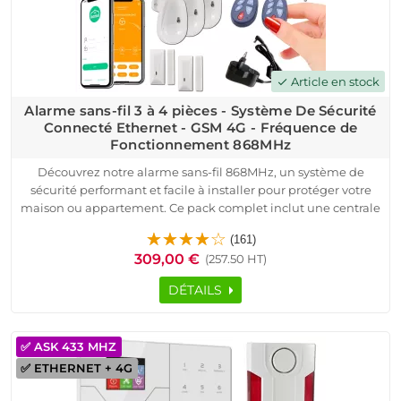
Article en stock
check
Alarme sans-fil 3 à 4 pièces - Système De Sécurité
Connecté Ethernet - GSM 4G - Fréquence de
Fonctionnement 868MHz
Découvrez notre alarme sans-fil 868MHz, un système de
sécurité performant et facile à installer pour protéger votre
maison ou appartement. Ce pack complet inclut une centrale
intelligente connectée TCP/IP et GSM 4G, des détecteurs de
(161)
mouvement et d'ouverture, ainsi qu'une sirène extérieure
309,00 €
(257.50 HT)
puissante. Grâce à la connexion sans fil sécurisée, vous recevez
des alertes en temps réel sur votre smartphone en cas
DÉTAILS
d'intrusion. Compatible avec toutes les box internet et fibre
optique, ce système est idéal pour la protection des domiciles,
garages, bureaux et résidences secondaires.
✅ ASK 433 MHZ
La modulation radio sécurisée à code tournant ASK assure
✅ ETHERNET + 4G
une communication fiable entre les appareils. Profitez d'une
surveillance continue et d'une installation simple grâce à