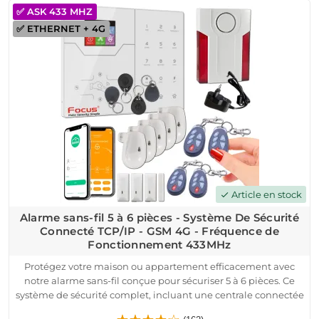
contrôle sécurisé.
✅ ASK 433 MHZ
Idéal pour maison ou appartement, ce système d'alarme
✅ ETHERNET + 4G
sans-fil offre une protection fiable avec une autonomie de 12 à
24 heures en cas de coupure de courant. Facile à gérer via
l'application mobile, il vous garantit une tranquillité d'esprit,
où que vous soyez. Installation rapide, notifications en temps
réel, et protection avancée contre les intrusions.
Article en stock
check
Alarme sans-fil 5 à 6 pièces - Système De Sécurité
Connecté TCP/IP - GSM 4G - Fréquence de
Fonctionnement 433MHz
Protégez votre maison ou appartement efficacement avec
notre alarme sans-fil conçue pour sécuriser 5 à 6 pièces. Ce
système de sécurité complet, incluant une centrale connectée
TCP/IP et 4G, est idéal pour une installation facile. Grâce à ses