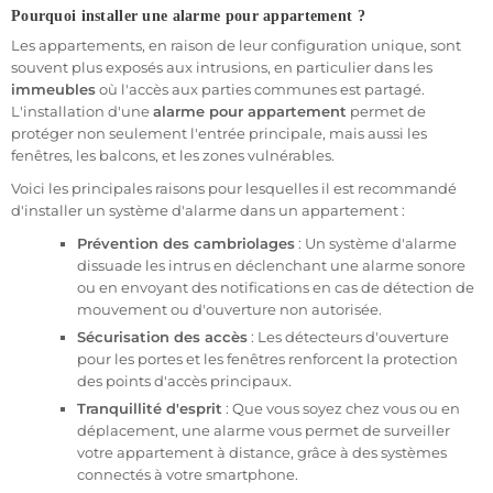
- Prévention des cambriolages
Pourquoi installer une alarme pour appartement ?
Un
système d'alarme pour appartement
dissuade les
Les appartements, en raison de leur configuration unique, sont
cambrioleurs en déclenchant une alarme sonore en cas de
souvent plus exposés aux intrusions, en particulier dans les
tentative d'intrusion. Cela peut suffire à faire fuir les intrus avant
immeubles
où l'accès aux parties communes est partagé.
qu’ils ne pénètrent dans votre domicile. De plus, certains
L'installation d'une
alarme pour appartement
permet de
systèmes sont équipés de notifications en temps réel via des
protéger non seulement l'entrée principale, mais aussi les
applications mobiles, vous avertissant immédiatement de toute
fenêtres, les balcons, et les zones vulnérables.
tentative d’intrusion.
Voici les principales raisons pour lesquelles il est recommandé
d'installer un système d'alarme dans un appartement :
- Protection des biens et des personnes
Installer une alarme dans un appartement n'est pas seulement
Prévention des cambriolages
: Un système d'alarme
une question de protéger des objets de valeur, c'est aussi une
dissuade les intrus en déclenchant une alarme sonore
garantie pour la
sécurité des habitants
. Une alarme réagit aux
ou en envoyant des notifications en cas de détection de
intrusions et assure une protection immédiate, même en votre
mouvement ou d'ouverture non autorisée.
absence. Pour ceux qui vivent seuls ou les familles avec enfants,
Sécurisation des accès
: Les détecteurs d'ouverture
une alarme garantit la tranquillité d'esprit.
pour les portes et les fenêtres renforcent la protection
des points d'accès principaux.
- Surveillance à distance
Tranquillité d'esprit
: Que vous soyez chez vous ou en
Grâce aux
systèmes d'alarme connectés
, il est désormais
déplacement, une alarme vous permet de surveiller
possible de surveiller son appartement à distance. Vous pouvez
votre appartement à distance, grâce à des systèmes
visualiser en temps réel l’intérieur de votre logement via une
connectés à votre smartphone.
caméra connectée, recevoir des notifications et gérer votre