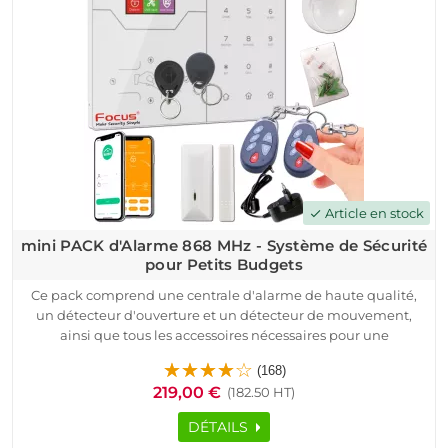
Article en stock
check
mini PACK d'Alarme 868 MHz - Système de Sécurité
pour Petits Budgets
Ce pack comprend une centrale d'alarme de haute qualité,
un détecteur d'ouverture et un détecteur de mouvement,
ainsi que tous les accessoires nécessaires pour une
installation rapide et facile.
(168)
Grâce à notre partenariat avec Meian, un leader de l'industrie
219,00 €
(182.50 HT)
de la sécurité, notre pack garantit une communication
sécurisée et une surveillance efficace. Les détecteurs envoient
DÉTAILS
des signaux à la centrale en cas de sabotage ou d'intrusion,