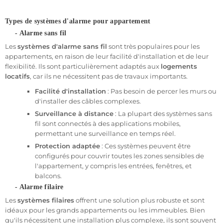
alarme depuis votre smartphone, où que vous soyez.
Types de systèmes d'alarme pour appartement
- Alarme sans fil
Les types d'alarmes pour appartement
Les
systèmes d'alarme sans fil
sont très populaires pour les
Il existe plusieurs types de systèmes d'alarme pour appartement,
appartements, en raison de leur facilité d'installation et de leur
chacun avec des caractéristiques spécifiques. Le choix du type
flexibilité. Ils sont particulièrement adaptés aux
logements
d’alarme dépend de la configuration de votre appartement, de
locatifs
, car ils ne nécessitent pas de travaux importants.
vos besoins en matière de sécurité et de votre budget.
Facilité d'installation
: Pas besoin de percer les murs ou
- Alarme sans fil pour appartement
d'installer des câbles complexes.
L'
alarme sans fil
est l’une des solutions les plus populaires pour
Surveillance à distance
: La plupart des systèmes sans
les appartements, notamment en raison de sa facilité
fil sont connectés à des applications mobiles,
d'installation. Ce type d'alarme fonctionne via des signaux radio,
permettant une surveillance en temps réel.
reliant des capteurs de mouvement et des détecteurs d’ouverture
Protection adaptée
: Ces systèmes peuvent être
à une centrale sans fil. Voici ses principaux avantages :
configurés pour couvrir toutes les zones sensibles de
l'appartement, y compris les entrées, fenêtres, et
Installation rapide et simple
: Pas besoin de percer des
balcons.
murs ou d’effectuer des travaux lourds. Idéale pour les
appartements en location
.
- Alarme filaire
Modularité
: Vous pouvez ajouter des capteurs
Les
systèmes filaires
offrent une solution plus robuste et sont
supplémentaires selon la configuration de votre
idéaux pour les grands appartements ou les immeubles. Bien
logement, qu’il s’agisse de
détecteurs de mouvement
qu'ils nécessitent une installation plus complexe, ils sont souvent