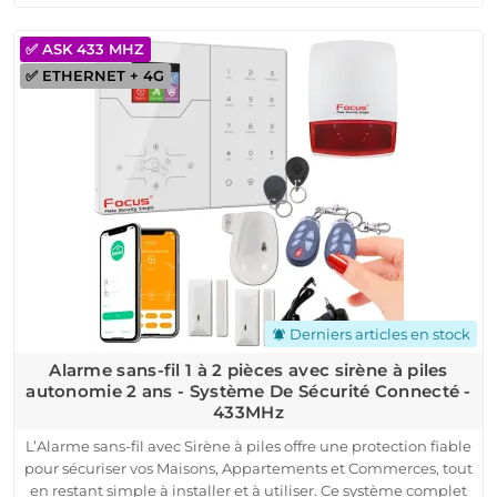
qu'aux appartements, et peut être configuré rapidement
grâce à sa compatibilité avec toutes les box Internet.
✅ ASK 433 MHZ
Les alertes en temps réel sont envoyées sur votre smartphone
✅ ETHERNET + 4G
pour une surveillance continue. Avec sa sirène extérieure
intégrée et ses options de contrôle à distance, cette solution
de sécurité est fiable, efficace, et adaptée à tous types de
logement. Idéal pour ceux qui cherchent une protection
simple et performante pour leur domicile.
Derniers articles en stock
notifications_active
Alarme sans-fil 1 à 2 pièces avec sirène à piles
autonomie 2 ans - Système De Sécurité Connecté -
433MHz
L’Alarme sans-fil avec Sirène à piles offre une protection fiable
pour sécuriser vos Maisons, Appartements et Commerces, tout
en restant simple à installer et à utiliser. Ce système complet