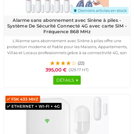
Derniers articles en stock
notifications_active
Alarme sans abonnement avec Sirène à piles -
Système De Sécurité Connecté 4G avec carte SIM -
Fréquence 868 MHz
L'Alarme sans abonnement avec Sirène à piles offre une
protection moderne et fiable pour les Maisons, Appartements,
Villas et Locaux professionnels grâce à sa connectivité 4G, son
fonctionnement sans fil et sa compatibilité Android / iOS. Ce
(22)
système sécurisé fonctionne avec une carte SIM, permettant
395,00 €
(329.17 HT)
alertes SMS, appels et notifications instantanées pour une
surveillance continue, même en déplacement.
DÉTAILS
Pensée pour renforcer la sécurité d’environnements variés,
cette solution protège efficacement Boutiques, Commerces,
Immeubles, Bureaux ou locaux techniques. Son installation
✅ FSK 433 MHZ
rapide et ses accessoires intelligents assurent une utilisation
✅ ETHERNET + WI-FI + 4G
simple, des performances élevées et une stabilité optimale
grâce à la communication radio 868 MHz.
Avec sa Sirène à piles, le système garantit une autonomie
fiable et une dissuasion immédiate en cas d’intrusion.
Robuste, évolutif et conçu pour la tranquillité, il s’intègre dans