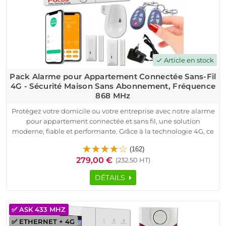
Article en stock
check
Pack Alarme pour Appartement Connectée Sans-Fil
4G - Sécurité Maison Sans Abonnement, Fréquence
868 MHz
Protégez votre domicile ou votre entreprise avec notre alarme
pour appartement connectée et sans fil, une solution
moderne, fiable et performante. Grâce à la technologie 4G, ce
système garantit une sécurité sans abonnement et une
(162)
surveillance en temps réel.
279,00 €
(232.50 HT)
Compatible avec toutes les box internet, cette alarme
s’installe facilement et est pré-configurée pour un usage
DÉTAILS
immédiat. Avec une fréquence 868 MHz, bénéficiez d’une
transmission stable et fiable. Le pack comprend une centrale
connectée, une sirène extérieure, des détecteurs d’ouverture
✅ ASK 433 MHZ
et de mouvement, ainsi que des télécommandes et badges
✅ ETHERNET + 4G
RFID pour un contrôle simplifié. Recevez des alertes