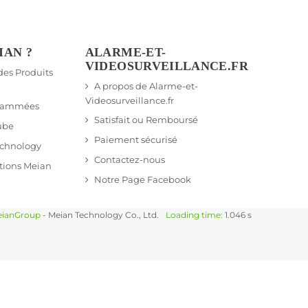
IAN ?
ALARME-ET-
VIDEOSURVEILLANCE.FR
 des Produits
A propos de Alarme-et-
Videosurveillance.fr
grammées
Satisfait ou Remboursé
ube
Paiement sécurisé
echnology
Contactez-nous
tions Meian
Notre Page Facebook
ianGroup
- Meian Technology Co., Ltd.
Loading time:
1.046 s