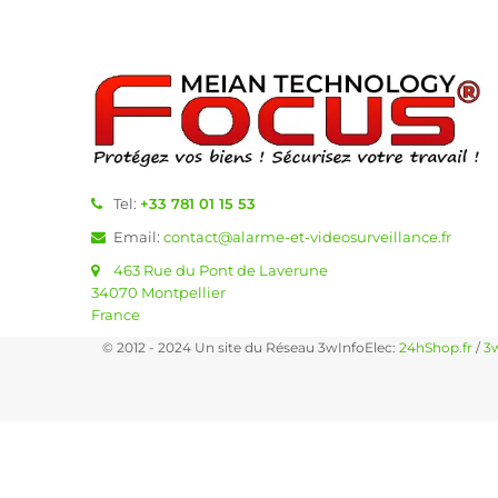
Tel:
+33 781 01 15 53
Email:
contact@alarme-et-videosurveillance.fr
463 Rue du Pont de Laverune
34070 Montpellier
France
© 2012 - 2024 Un site du Réseau 3wInfoElec:
24hShop.fr
/
3w