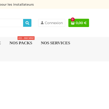
our les installateurs
0
person
Connexion
0,00 €
433 - 868 MHZ
E
NOS PACKS
NOS SERVICES